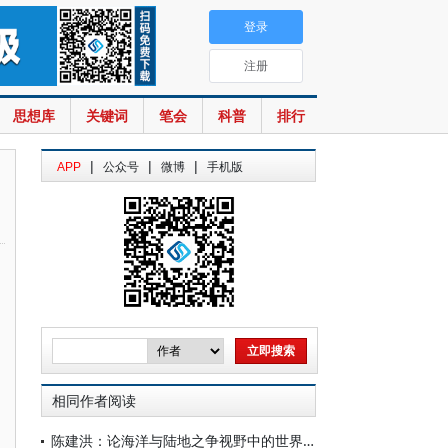
登录
注册
思想库
关键词
笔会
科普
排行
|
|
|
APP
公众号
微博
手机版
相同作者阅读
陈建洪：论海洋与陆地之争视野中的世界秩序构想