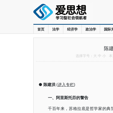
首页
法学
经济学
政治学
国际
陈
选择字号：
大
中
小
本文
●
陈建洪
(
进入专栏
)
一、阿里斯托芬的警告
千百年来，苏格拉底是哲学家的典