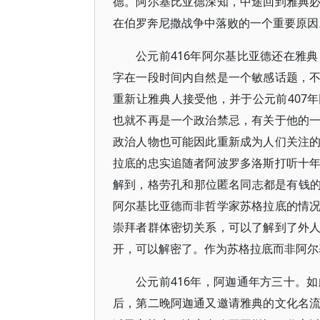
德。阿尔基比亚德深知，中途回到雅典
在伯罗奔尼撒战争中落败的一个重要原因
公元前416年阿尔基比亚德还在雅
字在一段时间内自然是一个敏感话题，
重新让雅典人接受他，并于公元前407
也就不再是一个政治禁忌，有关于他的
政治人物也可能因此重新成为人们关注
拉底的忠实追随者阿波罗多洛斯打听十
解到，格劳孔和那位匿名同志都是有钱的
阿尔基比亚德而非哲学家苏格拉底的情
崇拜者群体密切关系，可以了解到了外
开，可以解密了。作为苏格拉底而非阿尔
公元前416年，阿迦通年方三十。
后，第二晚阿迦通又邀请雅典的文化名