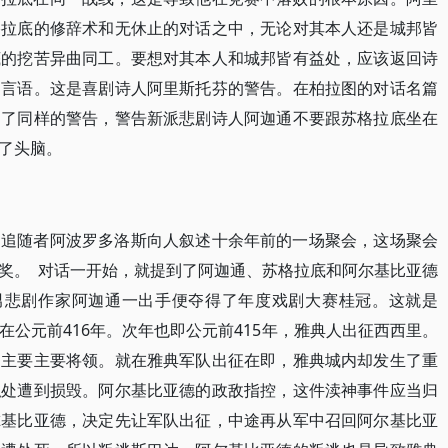
格拉底的修辞术和无休止的对话之中，无论对其本人还是城邦皆
底的挖苦异曲同工。要想对其本人和城邦皆有益处，应该返回诗
和言语。这是喜剧诗人阿里斯托芬的警告。在柏拉图的对话名篇
出了同样的警告，警告新派悲剧诗人阿迦通不要跟苏格拉底坐在
了头脑。
的追随者阿波罗多洛斯向人叙述十余年前的一场聚会，这场聚会
奖。 对话一开始，就提到了阿迦通、苏格拉底和阿尔基比亚德
美男悲剧作家阿迦通一出手便夺得了年度戏剧大赛桂冠。这就是
公元前416年。次年也即公元前415年，雅典人出征西西里。
的主要主要将领。就在雅典军队出征在即，雅典城内却发生了重
私处遭到损毁。阿尔基比亚德的政敌指控，这件渎神事件应当归
尔基比亚德，决定先让军队出征，中途再从军中召回阿尔基比亚