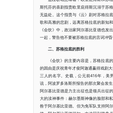
斯托芬的喜剧指责欧里庇得斯沉溺于苏
无益处。这个指责与《云》剧对苏格拉
歌和高雅的悲剧，远离苏格拉底的新知
《会饮》中，政治家阿尔基比亚德也发
一起，警告他不要被苏格拉底的言词冲昏
二、苏格拉底的胜利
《会饮》的主要内容是，苏格拉底
的因由是庆祝青年才俊阿迦通赢得戏剧大
三人的名字。史载，公元前416年，
说，阿波罗多洛斯所报告的那次聚会发生在
阿尔基比亚德是力主出征也是领兵出征
大的渎神事件：赫尔墨斯神像的脸部和
咎于阿尔基比亚德。但为免军队支持阿