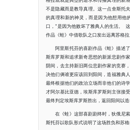
格拉底就是典型的追求和传播真理的新
不是隐藏而是教导真理。这一点舍斯托
的真理和新的神灵，而是因为他想用他
口，"是因为他败坏了雅典人的生活。 
作品《蛙》中借歌队之口发出远离苏格拉
阿里斯托芬的喜剧作品《蛙》描述
斯库罗斯和追求新奇思想的新派悲剧作
阴间，去主持新旧两位悲剧作家的竞赛
决他们俩谁更应该回到阳间，造福雅典
最终根据他们的政治立场而非他们的诗
才阿尔基比亚德，埃斯库罗斯则主张接
最终判定埃斯库罗斯胜出，返回阳间以造
在《蛙》这部喜剧剧终时，狄俄尼
斯托芬以歌队形式说明了这场胜负和苏格