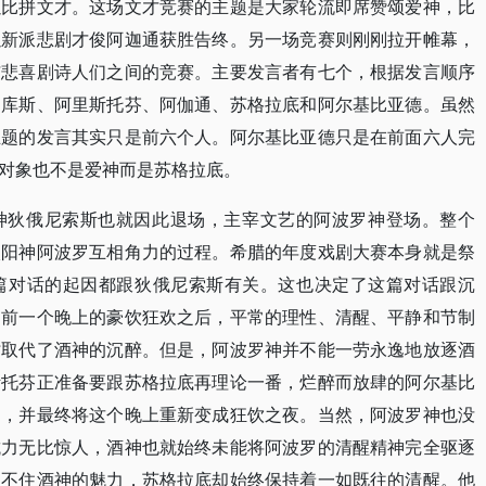
以比拼文才。这场文才竞赛的主题是大家轮流即席赞颂爱神，比
以新派悲剧才俊阿迦通获胜告终。另一场竞赛则刚刚拉开帷幕，
与悲喜剧诗人们之间的竞赛。主要发言者有七个，根据发言顺序
马库斯、阿里斯托芬、阿伽通、苏格拉底和阿尔基比亚德。虽然
主题的发言其实只是前六个人。阿尔基比亚德只是在前面六人完
对象也不是爱神而是苏格拉底。
神狄俄尼索斯也就因此退场，主宰文艺的阿波罗神登场。整个
太阳神阿波罗互相角力的过程。希腊的年度戏剧大赛本身就是祭
篇对话的起因都跟狄俄尼索斯有关。这也决定了这篇对话跟沉
过前一个晚上的豪饮狂欢之后，平常的理性、清醒、平静和节制
时取代了酒神的沉醉。但是，阿波罗神并不能一劳永逸地放逐酒
斯托芬正准备要跟苏格拉底再理论一番，烂醉而放肆的阿尔基比
场，并最终将这个晚上重新变成狂饮之夜。当然，阿波罗神也没
抗力无比惊人，酒神也就始终未能将阿波罗的清醒精神完全驱逐
挡不住酒神的魅力，苏格拉底却始终保持着一如既往的清醒。他