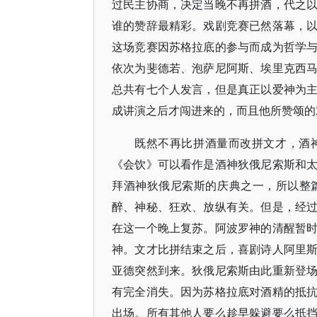
过民主协商，决定当晚不再拼酒，代之
谁的赞辞最精彩。戏剧竞赛已然落幕，
这场竞赛因苏格拉底的参与而成为哲学
依次为斐德若、泡萨尼阿斯、埃里克西
总共有七个人发言，但是真正以爱神为
成讲演之后才闯进来的，而且他所赞颂的
既然不再比拼酒量而改拼文才，酒
《会饮》可以看作是酒神狄俄尼索斯和
拜酒神狄俄尼索斯的庆典之一，所以整
醉、神秘、狂欢、放纵有关。但是，经
在这一个晚上复苏。阿波罗神的清醒暂
神。文才比拼结束之后，喜剧诗人阿里
亚德突然到来。狄俄尼索斯由此重新登
有完全消失。因为苏格拉底对酒精的抵
出场。所有其他人要么趁早躲避要么抵