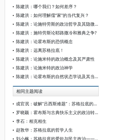
陈建洪：哪个我们？如何差序？
陈建洪：如何理解儒“家”的当代复兴？
陈建洪：论施特劳斯的政治哲学及其隐微论
陈建洪：施特劳斯论耶路撒冷和雅典之争?
陈建洪：论霍布斯的恐惧概念
陈建洪：远离苏格拉底！
陈建洪：论施米特的政治概念及其严肃性
陈建洪：论施米特的政治神学
陈建洪：论霍布斯的自然状态学说及其当代复活形式
相同主题阅读
成官泯：破解“吕西斯难题”：苏格拉底的友爱证成及启示
罗晓颖：霍布斯与古典快乐主义的政治转化
李石：相克相生
赵敦华：苏格拉底的哲学人生
刘小枫：苏格拉底的爱欲与民主政治——关于柏拉图的“爱欲四书”