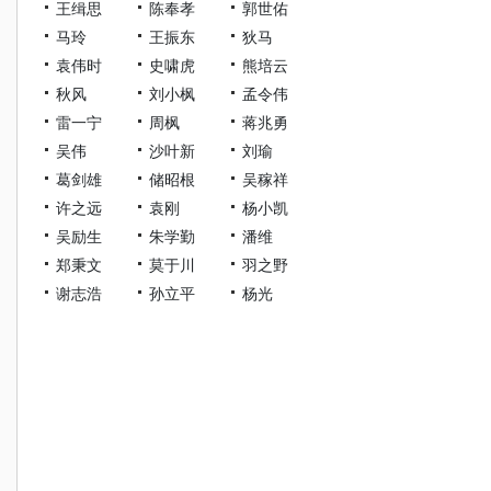
王缉思
陈奉孝
郭世佑
马玲
王振东
狄马
袁伟时
史啸虎
熊培云
秋风
刘小枫
孟令伟
雷一宁
周枫
蒋兆勇
吴伟
沙叶新
刘瑜
葛剑雄
储昭根
吴稼祥
许之远
袁刚
杨小凯
吴励生
朱学勤
潘维
郑秉文
莫于川
羽之野
谢志浩
孙立平
杨光