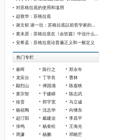
对苏格拉底的使用和滥用
赵敦华：苏格拉底
谢文郁 谢一玭：苏格拉底以前哲学家的本源论-本原论思路探讨
黄未原：苏格拉底在《会饮篇》中说什么？
安希孟：苏格拉底论普遍正义和一般定义
热门专栏
秦晖
陈行之
郑永年
龙应台
丁学良
曹林
鄢烈山
傅国涌
陈嘉映
黄宗智
于建嵘
陈志武
徐贲
郭宇宽
马立诚
杨祖陶
沈志华
向继东
赵汀阳
戴建业
李昌平
张鸣
杨奎松
王海光
周濂
杨鹏
邓晓芒