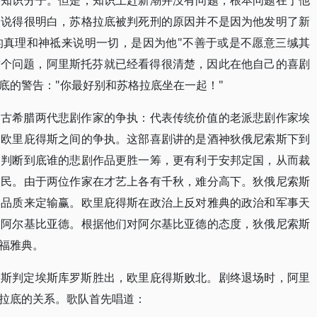
潮知识分子。但是，知识上赶新潮并没有问题，根本问题在于他
夫说得很明白，苏格拉底被判死刑的原因并不是因为他发明了新
的真理和神祗来说明一切，是因为他"不善于或是不愿意三缄其
这个问题，阿里斯托芬就已经看得很清楚，因此在他自己的喜剧
底的警告："你最好别和苏格拉底坐在一起！"
了古希腊两代悲剧作家的争执：代表传统价值的老派悲剧作家埃
家欧里庇得斯之间的争执。这部喜剧讲的是酒神狄俄尼索斯下到
，判断到底谁的悲剧作品更胜一筹，更有利于安邦定国，从而裁
人民。由于两位作家在才艺上各有千秋，难分高下。狄俄尼索斯
学品质来定输赢。欧里庇得斯在政治上反对雅典的政治和军事天
受阿尔基比亚德。根据他们对阿尔基比亚德的态度，狄俄尼索斯
福雅典。
索斯判定埃斯库罗斯胜出，欧里庇得斯败北。剧终退场时，阿里
拉底的关系。歌队首先唱道：