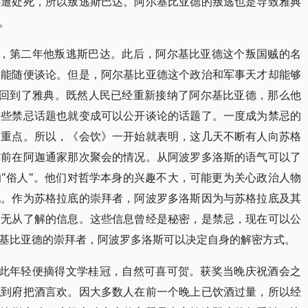
必遭处死，所以叛逃斯巴达。阿尔基比亚德的叛逃也是导致雅典
。
典，第二年他叛逃斯巴达。此后，阿尔基比亚德这个叛国贼的名
不能随便谈论。但是，阿尔基比亚德这个政治和军事天才却能够
年回到了雅典。既然人民已经重新接纳了阿尔基比亚德，那么他
一些禁忌话题也就变成可以公开谈论的话题了。一度成为禁忌的
的重点。所以，《会饮》一开始就表明，这几天不断有人向苏格
年前在阿迦通家那次聚会的情况。从阿波罗多洛斯的语气可以了
"俗人"。他们对哲学本身的兴趣不大，可能更为关心政治人物
况。作为苏格拉底的崇拜者，阿波罗多洛斯因为与苏格拉底及其
人无从了解的信息。这些信息曾经是秘密，是禁忌，现在可以公
基比亚德的崇拜者，阿波罗多洛斯可以决定自身的解密方式。
如此年轻便摘得文学桂冠，自然可喜可贺。获奖当晚庆祝酒会之
流到府把酒言欢。因大多数人在前一个晚上已饮酒过量，所以经