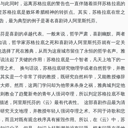
，与此同时，远离苏格拉底的警告也一直伴随着崇拜苏格拉底的
责苏格拉底是败坏希腊精神的转折点。其实，苏格拉底在世之
告，最为典型的例子是著名喜剧诗人阿里斯托芬。
托芬是喜剧的卓越代表。一般来说，哲学严肃，喜剧幽默。两者
如说，哲学家苏格拉底之死和喜剧诗人阿里斯托芬就有一定关
也选择了死在雅典，从而为这座城市留住了永恒的哲学名声。雅
的说法起了关键的作用：苏格拉底是一个智者，凡天上地下的一
理之术。 换句话说，苏格拉底研究物理学或者自然哲学，并教
底其实是一个非常了得的教授，既研究自然科学，又能教授修辞
术大师。然而，这两门学问却为他带来杀身之祸，雅典城判定他
学则教会了趋鹜新奇的青年人强词夺理，所以判定苏格拉底不敬
描述，阿里斯托芬的《云》最有代表性。 这部喜剧作品最为清
于研究天文地理，并教授年轻人强词夺理之术。不同于诗歌和悲
心，而且对既有观念秩序具有摧毁作用。所以，在《云》中，苏