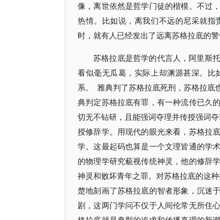
像，离世依然是哲学门徒的楷模。不过
热情。比如说，离我们不远的尼采就指
时，就有人已经发出了远离苏格拉底的警
苏格拉底是哲学的代言人，阿里斯
看似毫无瓜葛，实际上却渊源甚深。比
系。 雅典判了苏格拉底死刑，苏格拉底
典判定苏格拉底有罪，有一种流传已久
切无不钻研，且能强词夺理并传授强词夺
授修辞学。用现代的眼光来看，苏格拉
学。这最起码也算是一个文理皆通的学
的物理学研究藐视传统神灵，他的修辞
神灵和败坏青年之罪。对苏格拉底的这种
楚地刻画了苏格拉底的智者形象，沉迷
剧，这两门学问不仅于人间伦常无所住