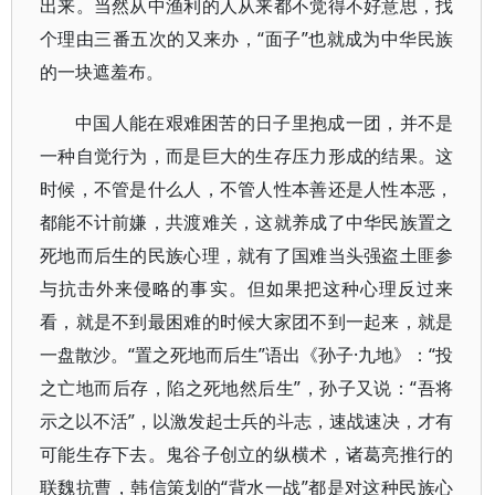
出来。当然从中渔利的人从来都不觉得不好意思，找
个理由三番五次的又来办，“面子”也就成为中华民族
的一块遮羞布。
中国人能在艰难困苦的日子里抱成一团，并不是
一种自觉行为，而是巨大的生存压力形成的结果。这
时候，不管是什么人，不管人性本善还是人性本恶，
都能不计前嫌，共渡难关，这就养成了中华民族置之
死地而后生的民族心理，就有了国难当头强盗土匪参
与抗击外来侵略的事实。但如果把这种心理反过来
看，就是不到最困难的时候大家团不到一起来，就是
一盘散沙。“置之死地而后生”语出《孙子·九地》：“投
之亡地而后存，陷之死地然后生”，孙子又说：“吾将
示之以不活”，以激发起士兵的斗志，速战速决，才有
可能生存下去。鬼谷子创立的纵横术，诸葛亮推行的
联魏抗曹，韩信策划的“背水一战”都是对这种民族心