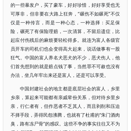
的一些暴发户，买了豪车，好好珍惜，好好享受也无
可厚非，但非要在大路上狂奔，“碾伤不如碾死”不仅
仅是一种传言，而是一种心态，一种选择：买足保
险，碾死了有保险理赔，一次清算，不留后遗症，比
起应付伤残后的麻烦要轻松得多。就连为富人各级官
员开车的司机们也会变得高大起来，说话做事有一股
狂气。中国的富人养名犬恶犬的不少，恶犬伤人，他
们首先想到的就是赔点钱了事，当然罪不可赦也没有
办法，坐几年牢出来还是富人，还是可以享受。
中国封建社会的地主都是底层社会的富人，乡里
乡亲，算起来可能都有亲戚辈份关系，但对待乡里乡
亲，行仁者有，但作恶者不乏其人，而且剥削和压迫
不择手段，弄得民怨沸腾，也就有了杜甫的“朱门酒肉
臭，路有冻尸骨”的感叹。这些不争的事实往往又不为