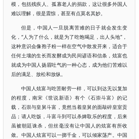
模，包括残疾人、孤寡老人的捐款，这让很多外国人
难以理解，很是震惊，甚至有点莫名其妙。
但是，中国人一旦脱离苦难的日子就会发生变
化，“人为了什么，就是为了吃饱喝足，出人头地”，
这种意识会像孢子粉一样在空气中散发开来，适合于
任何土壤的生长而发酵成为民间谚语和信条，炫富也
就成为中国人扬眉吐气的一种心态，成为他们苦难以
后的满足、放松和放纵。
中国人炫富与吃苦耐劳一样，可以到达无以复加
的程度，南宋《世说新语》有个《石崇斗富》的记
载，石崇与皇舅斗富，竟然当着皇舅的面敲碎皇室贡
品；请人吃饭，斗富斗到可以杀婢取乐的程度，后来
虽被朝廷诛杀，但丝毫没有让中国人的炫富有所收
敛。中国人炫富可以一掷千金，可以倾家荡产。中国