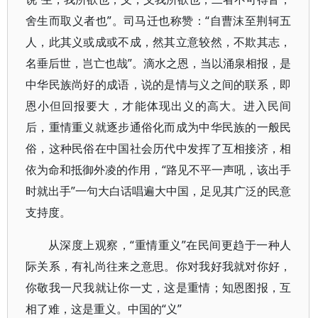
舍生而取义者也”。司马迁也称赞：“自曹沫至荆轲五
人，此其义或成或不成，然其立意较然，不欺其志，
名垂后世，岂亡也哉”。滴水之恩，当以涌泉相报，是
中华民族尚好的成语，说的是情与义之间的联系，即
恩小但回报要大，才能体现出义的高大。进入民间
后，重情重义就逐步通俗化而成为中华民族的一般民
俗，这种民俗在中国社会历代中发挥了互相接济，相
依为命和抵御外凌的作用，“路见不平一声吼，该出手
时就出手”一句大白话唱遍大中国，足见其广泛的民意
支持度。
从深度上观察，“重情重义”在民间更趋于一种人
际关系，有礼尚往来之意思。你对我好我就对你好，
你敬我一尺我就让你一丈，这是重情；知恩图报，互
相了难，这是重义。中国的“义”