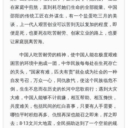
在家庭中煎熬，直到耗尽她们生命的全部能量。中国
邵阳的传统工匠在外谋生，有一个盐蛋吃三月的美
谈，上一代人艰苦创业可以苦到无以复加的程度，即
便是死，也要死在吃苦耐劳、创家立业的路上，也要
让家庭脱离苦海。
中国人吃苦耐劳的精神，使中国人能在极度艰难
困苦的环境中抱成一团，中华民族每每处在生死存亡
的关头，“国家有难，匹夫有责”就会成为社会的一种
自发号召，万众一心，同仇敌忾，使这个民族临危不
倒，生生不息而在历史的长河中悲歌前行；遇到大灾
大难，中国人能够不计前嫌，相互帮助、相互搀扶，
共度难关，包括民间的红白喜事，只要有人手需要，
哪怕平时积怨再多、仇恨再深也能召之即来，挥之即
去；8·13文川大地震，全民捐助达到了一个空前的规