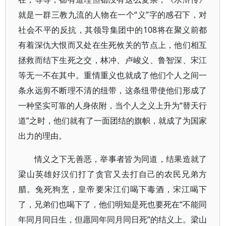
就是一群三教九流的人物在一个“义”字的感召下，对
社会不平的反抗，其领导集团中的108将在聚义前都
有着深仇大恨而又处在生死攸关的节点上，他们相互
拯救而结下生死之交，林冲、卢峻义、鲁智深、宋江
等无一不在其中。重情重义也就成了他们个人之间一
条永远剪不断理不清的纽带，这条纽带使他们形成了
一种坚实可靠的人身依附，当个人之义上升为“替天行
道”之时，他们就有了一面团结的旗帜，就成了为国家
出力的理由。
情义之下无善恶，举事者皆为同道，结果造就了
梁山英雄好汉们打了贪官又去打自己的农民兄弟方
腊。兔死狗烹，皇帝要宋江们喝下毒酒，宋江喝下
了，兄弟们也喝下了，他们明知是死也要死在“不能同
年同月同日生，但愿同年同月同日死”的结义上。梁山