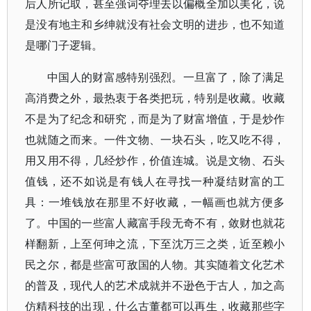
后人所记取，甚至强词夺理去以偏概全加以美化，说
是没有地主和乡绅就没有社会文明的进步，也不知道
是哪门子逻辑。
中国人的财富感特别强烈。一旦富了，除了满足
高消费之外，最热衷于各类把玩，特别是收藏。收藏
不是为了纪念和研究，而是为了财富增值，于是炒作
也就随之而来。一件文物、一块石头，吃又吃不得，
用又用不得，几经炒作，价值连城。说是文物、石头
值钱，还不如说是有钱人在寻找一种凝结财富的工
具：一堆钱放在那里不好收藏，一幅画也就方便多
了。中国的一些富人藏富手段无奇不有，敛财也就花
样翻新，上至何珅之流，下至沈万三之类，近至赖小
民之尔，都是些富可敌国的人物。其实随着文化艺术
的普及，现代人的艺术成就并不逊色于古人，加之高
仿精科技的出现，什么古董都可以再生，收藏那些字