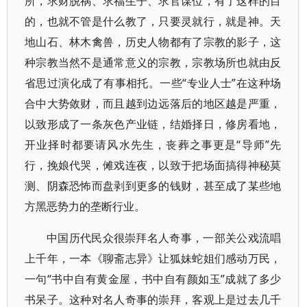
所，求财脱祸、求福生子、求官谋位，有了这样的目
的，也就不管是什么教了，只要灵就行，就是神。天
地山石、林木禽兽，历史人物都有了宗教的影子，这
种宗教当然不是通常意义的宗教，宗教场所也就由反
省思过演化成了有事相托。一些“专业人士”在这种场
合中大势敛财，而且越到边远落后的地区越是严重，
以致形成了一条灰色产业链，结婚择日，修房看地，
开业择时都要请风水先生，丧葬之事更是“导师”先
行，挽娘代哭，傩戏连夜，以致于把场面搞得神秘莫
测、阴森恐怖而盘剥到更多的钱财，甚至成了某些地
方黑恶势力的垄断行业。
中国历代民众很崇拜名人奇事，一部关公戏流唱
上千年，一本《聊斋志异》让狐妹蛇姐们感动万民，
一句“书中自有黄金屋，书中自有颜如玉”成就了多少
书呆子。这种对名人奇事的崇拜，客观上是过去几千