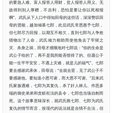
的要急人难。富人报答人用财，贫人报答人用义。无
故得到别人厚赠，不吉利，恐怕是要让你以死相报
啊”。武氏从下人口中得知田母的这些话，深深赞叹田
母的贤能，越加倾慕七郎，此后武氏常恩惠予七郎，
但七郎尽力回报，以期互不相欠，直到七郎与人争抢
猎物出了人命，武氏倾力相助而使他免去了牢狱之
灾、杀身之祸，田母才感慨地对七郎说：“你的生命是
武公子给的了，再不是我所能吝惜得了的。但愿公子
能一生平平安安，不遇上灾难，就是儿的福气”。七郎
要去感谢武承休，田母说：“去就去罢，见了武公子不
要感谢他。要知道小恩可谢，而大恩不可谢。”后来武
氏家族遇难，七郎为其复仇，杀了奸人林儿、作恶多
端的御史弟弟和贪赃枉法的县令，七郎也当场自刎而
死。这个故事意味深长，就武氏救七郎、七郎为武氏
复仇的情节而言，按现代的说法就是合情不合法，但