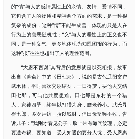
的“情”与人的感情属性上的亲情、友情、爱情不同，
它包含了人的物质和精神两个方面的需求，是一种很
复杂的成份，这种“情”不能生成善，体现的只是人在
行为上的善恶随机性；“义”与人的理性上的正义也不
同，是一种义气，更多地体现为知恩图报的行为，而
这种“报”往往也超出了人的理性范围。
“大恩不言谢”其背后的意思就是以死相报，故事
出自《聊斋》中的《田七郎》，说的是古代辽阳富户
武承休，平时喜欢交朋结友，一日得梦，要他去交结
田七郎，可与他共度患难。田七郎是东村的一个猎
人，家徒四壁，终年以打猎为身，赡老养小。武氏寻
得七郎，多次拜访，授以钱财，但田母坚称不收，告
诉儿子：“我刚才看见公子，脸上带有晦气纹理，必定
要遭奇祸。要知道，受人知遇的要分人忧，受人恩惠