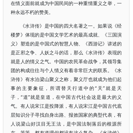
在情义面前就成为中国民间的一种重情重义之举，一
种永远不朽的赞美。
《水浒传》是中国的四大名著之一。如果说《经
楼梦》体现的是中国文学艺术的最高成就、《三国演
义》塑造的是中国式的智慧人物、《西游记》讲述的
是正邪之争、人妖之斗的话，那么《水浒传》表现的
就是人的情义之气。中国的农民革命战争，其领导集
团的构成往往与个人情义有着非常巨大的联系。《水
浒传》有水泊梁山聚义之称，聚义厅也就成为他们起
事的主要象征，所谓替天行道中的“天”就是天
子，“道”就是皇道，在中国古代社会这是最大的义
气。有人说宋江是投降派，有人说宋江是中国古代底
层知识分子寻找自身出路、报效国家的典型代表，有
人说梁山好汉目无王法，是中国法制落后的根源所
在，等等，都有道理但都没有这么复杂，《水浒传》