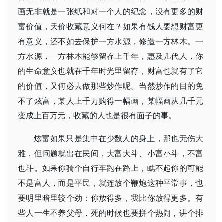
画无非就是一张纸和对一个人的纪念，没有更多的财
富价值，天价收藏意义何在？如果有钱人要想财富更
有意义，还不如去保护一方水源，修造一方林木。一
方水源，一方林木能够留存上千年，惠及几代人，你
的生命意义也就在千年时光里留存，财富也就有了它
的价值，又何必去做那些炒作呢。当然炒作的目的免
不了炫富，某人上千万购得一幅画，某幅画从几千元
变成上百万元，收藏的人也是很有面子的事。
炫富如果只是集中在少数人的身上，那也无伤大
雅，但问题就出在民间，大富大斗、小富小斗，不富
也斗。如果你骑个自行车跑在路上，瞧不起你的可能
不是富人，而是平民，就连放个鞭炮这种平常事，也
要明里暗里较个劲：你放得多，我比你放得更多。有
些人一生不养父母，死的时候也要拼个热闹，讲个排