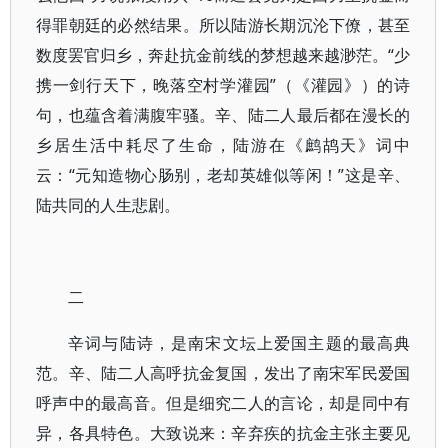
得罪朝廷的必然结果。所以陆游长期沉沦下僚，甚至
数度罢官归乡，奔赴抗金前线的梦想越来越渺茫。“少
携一剑行天下，晚落空村学灌园”（《灌园》）的诗
句，也蕴含着满腹牢骚。辛、陆二人最后都在漫长的
乡居生活中耗尽了生命，陆游在《鹧鸪天》词中
云：“元知造物心肠别，老却英雄似等闲！”这是辛、
陆共同的人生悲剧。
二
辛词与陆诗，是南宋文坛上爱国主题的最高典
范。辛、陆二人高呼抗金复国，发出了南宋军民爱国
呼声中的最高音。但是细究二人的言论，却是同中有
异，各具特色。大致说来：辛弃疾的抗金主张主要见