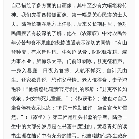
自己描绘了多方面的自画像，其中至少有六幅堪称传
神。我们先看四幅侧面像。第一幅是关心民瘼的士大
夫。陆游长期在地方上任职，后来又长期村居，他对
民间疾苦有较深的了解，他在《农家叹》中对农民终
年劳苦却食不果腹的悲惨遭遇表示深切的同情：“有山
皆种麦，有水皆种秔。牛领疮见骨，叱叱犹夜耕。竭
力事本业，所愿乐太平。门前谁剥啄，县吏征租声。
一身入县庭，日夜穷笞搒。人孰不惮死，自计无由
生。还家欲具说，恐伤父母情。老人傥得食，妻子鸿
毛轻！”他愤怒地谴责官府剥削的残酷：“县吏亭长如
饿狼，妇女怖死儿童僵。”（《秋获歌》）他也对自己
坐食俸禄表示愧疚：“齐民一饱勤如许，坐食官仓每惕
然。”（《露坐》）第二幅是埋头书斋的学者。陆游一
生中的大部分岁月是在书斋中度过的，黄卷青灯的读
书生涯在陆诗中有充分的描写。他自嘲颇似终生藏身