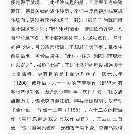
便是源于梦境。与此相映成趣的是，辛弃疾虽有铁骑
渡江、亲冒矢镝的战斗经历，辛词中反倒很少描写战
斗场面，更没有获胜的场景，例如《破阵子·为陈同甫
赋壮词以寄之》：“醉里挑灯看剑，梦回吹角连营。八
百里分麾下炙，五十弦翻塞外声。沙场秋点兵。 马作
的卢飞快，弓如霹雳弦惊。了却君王天下事，赢得生
前身后名。可怜白发生。”此词小序云“为陈同甫赋壮
词以寄之”，虽称“壮词”，其雄壮激烈的程度却远逊于
上引陆诗。更有趣的是下面这对例子：庆元六年
（1200）或稍后，六十一岁的辛弃疾作《鹧鸪天·有
客慨然谈功名，因追念少年时事，戏作》云：“壮岁旌
旗拥万夫，锦襜突骑渡江初。燕兵夜娖银胡，汉箭朝
飞金仆姑。”淳熙十三年（1186），六十二岁的陆游
作《雪中忽起从戎之兴戏作四首》，其后面三首
云：“铁马渡河风破肉，云梯攻垒雪平壕。兽奔鸟散何