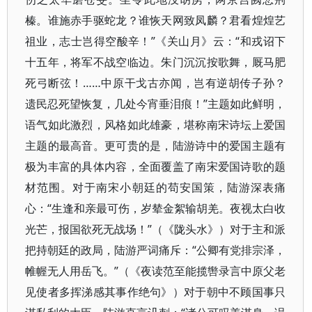
榛。谁施赤手驱蛇龙？谁恢天网致凤麟？君看煌煌艺
祖业，志士岂得空酸辛！”《关山月》云：“和戎诏下
十五年，将军不战空临边。朱门沉沉按歌舞，厩马肥
死弓断弦！……中原干戈古亦闻，岂有逆胡传子孙？
遗民忍死望恢复，几处今宵垂泪痕！”主题如此鲜明，
语气如此激烈，风格如此雄豪，堪称南宋诗坛上爱国
主题的最高音。更可贵的是，陆游诗中的爱国主题有
极为丰富的具体内容，全面覆盖了南宋爱国诗歌的题
材范围。对于南宋小朝廷的苟安国策，陆游深表痛
心：“生逢和亲最可伤，岁辇金絮输胡羌。夜视太白收
光芒，报国欲死无战场！”（《陇头水》）对于主和派
把持朝廷的政局，陆游严词痛斥：“公卿有党排宗泽，
帷幄无人用岳飞。”（《夜读范至能揽辔录言中原父老
见使者多挥涕感其事作绝句》）对于朝中不顾国事只