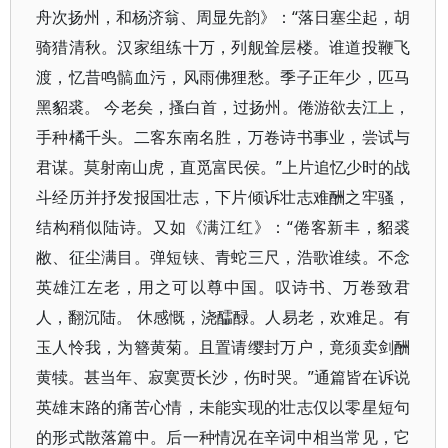
舟次扬州，和杨济翁、周显先韵》：“落日塞尘起，胡
骑猎清秋。汉家组练十万，列舰耸层楼。谁道投鞭飞
渡，忆昔鸣髇血污，风雨佛狸愁。季子正年少，匹马
黑貂裘。 今老矣，搔白首，过扬州。倦游欲去江上，
手种橘千头。二客东南名胜，万卷诗书事业，尝试与
君谋。莫射南山虎，直觅富民侯。”上片追忆少时的战
斗经历并抒发报国壮志，下片倾诉壮志难酬之牢骚，
结构稍似陆诗。又如《满江红》：“倦客新丰，貂裘
敝、征尘满目。弹短铗、青蛇三尺，浩歌谁续。不念
英雄江左老，用之可以尊中国。叹诗书、万卷致君
人，翻沉陆。 休感慨，浇醽醁。人易老，欢难足。有
玉人怜我，为簪黄菊。且置请缨封万户，竟须卖剑酬
黄犊。甚当年、寂寞贾长沙，伤时哭。”通篇皆在诉说
英雄末路的痛苦心情，未能实现的壮志仅以零星短句
的形式散落篇中。后一种情况在辛词中相当常见，它