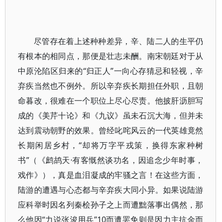
尽管存在着上述种种差异，辛、陆二人的生平仍
有根本的相同点，那便是壮志未酬。南宋朝廷对于从
中原沦陷区归来的“归正人”一向心存猜忌和轻视，辛
弃疾当然也不例外。所以辛弃疾长期担任外职，且朝
命暮改，很难在一个职位上尽心尽责。他披肝沥胆写
成的《美芹十论》和《九议》虽未石沉大海，但并未
达到震动朝野的效果。曾经叱咤风云的一代英雄竟然
长期闲居乡村，“却将万字平戎策，换得东家种树
书”（《鹧鸪天·有客慨然谈功名，因追念少年时事，
戏作》），真是血泪凝成的牢骚之言！在这些方面，
陆游的遭遇与心态都与辛弃疾大同小异。如果说陆游
应科举时因名列秦桧孙子之上而遭黜落事出偶然，那
么他因“力说张浚用兵”10而遭罢免则是因力主抗金而