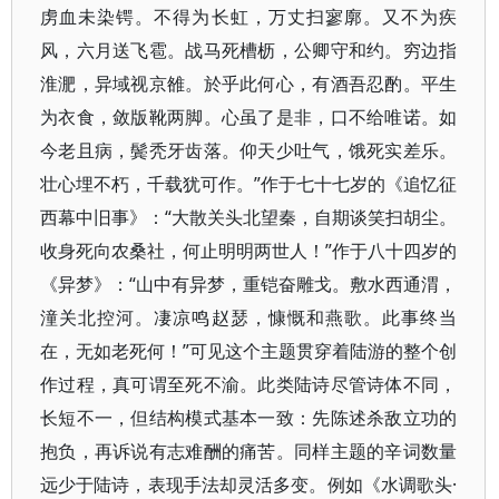
虏血未染锷。不得为长虹，万丈扫寥廓。又不为疾
风，六月送飞雹。战马死槽枥，公卿守和约。穷边指
淮淝，异域视京雒。於乎此何心，有酒吾忍酌。平生
为衣食，敛版靴两脚。心虽了是非，口不给唯诺。如
今老且病，鬓秃牙齿落。仰天少吐气，饿死实差乐。
壮心埋不朽，千载犹可作。”作于七十七岁的《追忆征
西幕中旧事》：“大散关头北望秦，自期谈笑扫胡尘。
收身死向农桑社，何止明明两世人！”作于八十四岁的
《异梦》：“山中有异梦，重铠奋雕戈。敷水西通渭，
潼关北控河。凄凉鸣赵瑟，慷慨和燕歌。此事终当
在，无如老死何！”可见这个主题贯穿着陆游的整个创
作过程，真可谓至死不渝。此类陆诗尽管诗体不同，
长短不一，但结构模式基本一致：先陈述杀敌立功的
抱负，再诉说有志难酬的痛苦。同样主题的辛词数量
远少于陆诗，表现手法却灵活多变。例如《水调歌头·