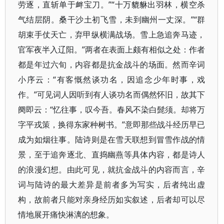
劳逐，直斩单于衅宝刀。”“十万貔貅出羽林，横空杀
气结层阴。桑干沙土初飞雪，未到幽州一丈深。”“群
胡束手仗天亡，弃甲纵横满战场。雪上急追奔马迹，
官军夜半入辽阳。”两者在表面上颇有相似之处：作者
都是年过六旬，内容都是抗金战斗的场面。然而辛词
小序云：“有客慨然谈功名，因追念少年时事，戏
作。”可见词人因听到有人谈功名而偶然怀旧，故其下
阕即云：“忆往事，叹今吾。春风不染白髭须。却将万
字平戎策，换得东家种树书。”意即那些战斗经历早已
成为如烟往事。陆诗则是在雪天联想到冒雪作战的情
景，至于追奔逐北、直捣幽燕等具体内容，都是诗人
的浪漫幻想。由此可见，就抗金战斗的内容而言，辛
词与陆诗的最大差异是前者多为写实，后者纯出虚
构，故前者只能对亲身经历如实叙述，后者却可以尽
情地展开痛快淋漓的想象。