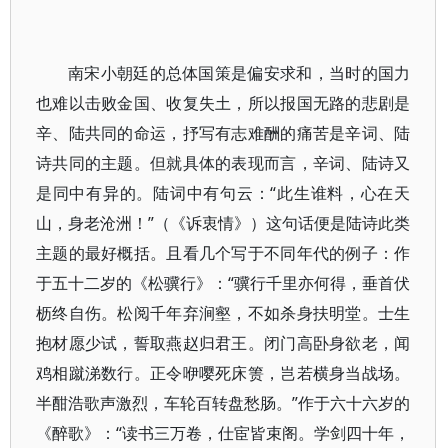
南宋小朝廷的总体国策是偏安求和，当时的国力
也难以击败金国、收复失土，所以报国无路的悲剧是
辛、陆共同的命运，抒写有志难酬的痛苦是辛词、陆
诗共同的主题。但就具体的表现而言，辛词、陆诗又
是同中有异的。陆词中有句云：“此生谁料，心在天
山，身老沧洲！”（《诉衷情》）这句话便是陆诗此类
主题的最好概括。且看几个写于不同年代的例子：作
于五十二岁的《松骥行》：“骥行千里亦何得，垂首伏
枥终自伤。松阅千年弃涧壑，不如杀身扶明堂。士生
抱材愿少试，誓取燕赵归君王。闭门高卧身欲老，闻
鸡相蹴涕数行。正令咿嘤死床箦，岂若横身当战场。
半酣浩歌声激烈，车轮百转盘愁肠。”作于六十六岁的
《醉歌》：“读书三万卷，仕宦皆束阁。学剑四十年，