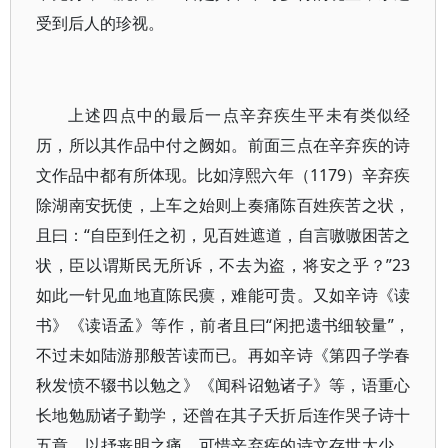
受到后人的珍视。
上述四点中的最后一点辛弃疾生平未有类似经
历，所以其作品中付之阙如。前面三点在辛弃疾的诗
文作品中都有所体现。比如淳熙六年（1179）辛弃疾
除湖南安抚使，上车之始则上奏痛陈百姓疾苦之状，
且曰：“自臣到任之初，见百姓遮道，自言嗷嗷困苦之
状，臣以谓斯民无所诉，不去为盗，将安之乎？”23
如此一针见血地直陈民瘼，难能可贵。又如辛诗《读
书》《读语孟》等作，前者且曰“闲把遗书细较量”，
不过未如陆游那般苦读而已。再如辛诗《第四子学春
秋发愤不辍书以勉之》《闻科诏勉诸子》等，语重心
长地勉励诸子勤学，还曾在其子夭折后连作哭子诗十
五章，以抒丧明之痛。可惜辛弃疾的诗文存世太少，