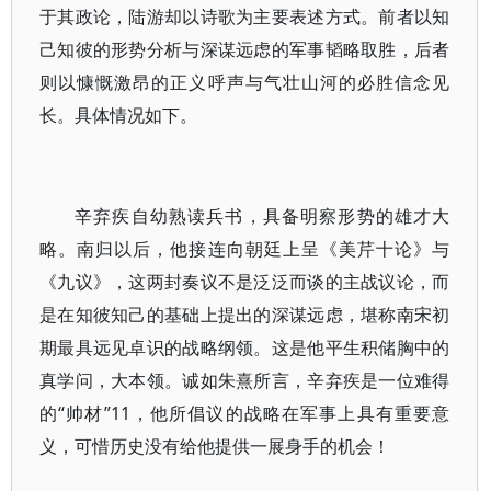
于其政论，陆游却以诗歌为主要表述方式。前者以知
己知彼的形势分析与深谋远虑的军事韬略取胜，后者
则以慷慨激昂的正义呼声与气壮山河的必胜信念见
长。具体情况如下。
辛弃疾自幼熟读兵书，具备明察形势的雄才大
略。南归以后，他接连向朝廷上呈《美芹十论》与
《九议》，这两封奏议不是泛泛而谈的主战议论，而
是在知彼知己的基础上提出的深谋远虑，堪称南宋初
期最具远见卓识的战略纲领。这是他平生积储胸中的
真学问，大本领。诚如朱熹所言，辛弃疾是一位难得
的“帅材”11，他所倡议的战略在军事上具有重要意
义，可惜历史没有给他提供一展身手的机会！