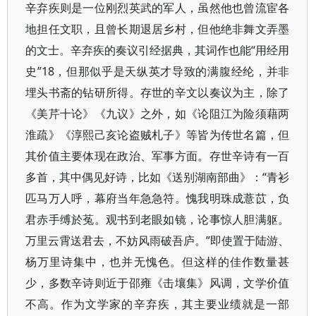
辛弃疾则是一位刚烈英武的军人，虽然他也曾流宦各
地担任文职，且曾长期退居乡村，但他绝非舞文弄墨
的文士。辛弃疾的奏议引经据典，其词作也能“用经用
史”18，但那似乎是天纵英才导致的满腹经纶，并非
埋头书斋的钻研所得。存世的辛文以奏议为主，除了
《美芹十论》《九议》之外，如《论阻江为险须藉两
淮疏》《淳熙己亥论盗贼札子》等皆为传世名篇，但
其价值主要体现在政治、军事方面。存世辛诗有一百
多首，其中偶见好诗，比如《送别湖南部曲》：“青衫
匹马万人呼，幕府当年急急符。愧我明珠成薏苡，负
君赤手缚於菟。观书到老眼如镜，论事惊人胆满躯。
万里云霄送君去，不妨风雨破吾庐。”即使置于陆游、
杨万里诗集中，也并无愧色。但这样的佳作数量甚
少，多数辛诗则近于邵雍《击壤集》风调，文学价值
不高。作为文学家的辛弃疾，其主要业绩就是一部