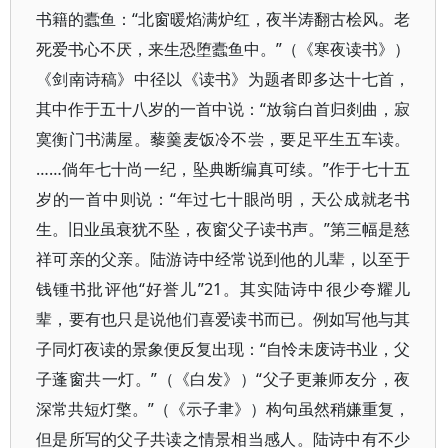
书籍的蠹鱼：“北窗暖焰满炉红，夜半涛翻古桧风。老
死爱书心不厌，来生恐堕蠹鱼中。”（《寒夜读书》）
《剑南诗稿》中径以《读书》为题者即多达十七首，
其中作于五十八岁的一首中说：“放翁白首归剡曲，寂
寞衡门书满屋。藜羹麦饭冷不尝，要足平生五车读。
……倘年七十尚一纪，坠典断编真可续。”作于七十五
岁的一首中则说：“年过七十眼尚明，天公成就老书
生。旧业虽衰犹不坠，夜窗父子读书声。”第三幅是慈
祥可亲的父亲。陆游诗中经常说到他的儿辈，以至于
钱锺书批评他“好誉儿”21。其实陆诗中很少夸耀儿
辈，要有也只是说他们喜爱读书而已。例如写他与其
子同灯夜读的景象便反复出现：“自怜未废诗书业，父
子蓬窗共一灯。”（《白发》）“父子更兼师友分，夜
深常共短灯檠。”（《示子聿》）构句虽然稍嫌重复，
但是所写的父子共读之情景相当感人。陆诗中有不少