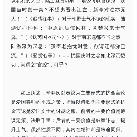
谋私利的大臣，陆游直言讥刺：“诸公可叹善谋身，误
国当时岂一秦？不望夷吾出江左，新亭对泣亦无
人！”（《追感往事》）对于朝野士气不振的现实，陆
游忧心忡忡：“中原乱后儒风替，党禁兴来士气
孱。”（《送芮国器司业》）对于南宋选都不当之事，
陆游深为叹息：“孤臣老抱忧时意，欲请迁都涕已
流。”（《登赏心亭》）……忧国伤时之念如此深沉恺
切，尚谓之“官腔”，可乎？
如上所述，辛弃疾以奏议为主要形式的抗金言论
是爱国将帅的平戎之策，陆游以诗歌为主要形式的抗
金言论是爱国文士的讨胡之檄。前者的主要价值是筹
谋定策、决胜千里；后者的主要价值是鼓舞斗志、提
升士气。虽然性质不同，其内在精神却是殊途同归。