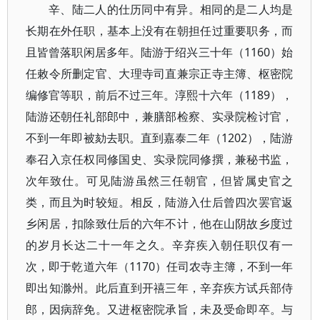
辛、陆二人的仕历同中有异。相同的是二人均是
长期在外任职，基本上没有在朝担任过重要职务，而
且皆曾落职闲居多年。陆游于绍兴三十年（1160）始
任敕令所删定官、大理寺司直兼宗正寺主簿、枢密院
编修官等职，前后不过三年。淳熙十六年（1189），
陆游还朝任礼部郎中，兼膳部检察、实录院检讨官，
不到一年即被劾去职。直到嘉泰二年（1202），陆游
奉召入京任权同修国史、实录院同修撰，兼秘书监，
次年致仕。可见陆游虽然三任朝官，但皆属史官之
类，而且为时较短。相反，陆游入仕后曾四次罢官返
乡闲居，扣除致仕后的六年不计，他在山阴故乡度过
的岁月长达二十一年之久。辛弃疾入朝任职仅有一
次，即于乾道六年（1170）任司农寺主簿，不到一年
即出知滁州。此后直到开禧三年，辛弃疾方试兵部侍
郎，因病辞免。又进枢密院承旨，未及受命即卒。与