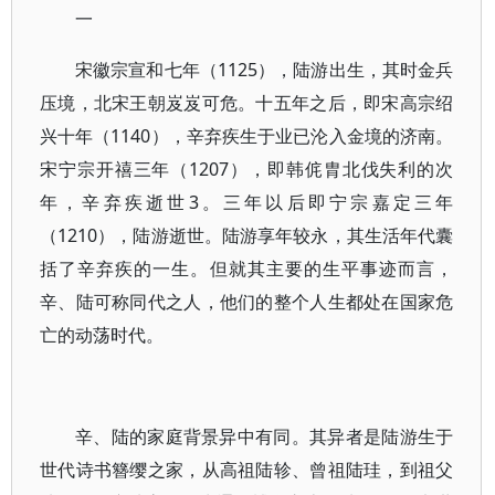
一
宋徽宗宣和七年（1125），陆游出生，其时金兵
压境，北宋王朝岌岌可危。十五年之后，即宋高宗绍
兴十年（1140），辛弃疾生于业已沦入金境的济南。
宋宁宗开禧三年（1207），即韩侂胄北伐失利的次
年，辛弃疾逝世3。三年以后即宁宗嘉定三年
（1210），陆游逝世。陆游享年较永，其生活年代囊
括了辛弃疾的一生。但就其主要的生平事迹而言，
辛、陆可称同代之人，他们的整个人生都处在国家危
亡的动荡时代。
辛、陆的家庭背景异中有同。其异者是陆游生于
世代诗书簪缨之家，从高祖陆轸、曾祖陆珪，到祖父