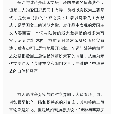
辛词与陆诗是南宋文坛上爱国主题的最高典范，
但是二人的爱国思想同中有异，前者以奏议为主要形
式，是爱国将帅的平戎之策；后者以诗歌为主要形
式，是爱国文士的讨胡之檄。就作品中表现的爱国主
义内容而言，辛词与陆诗的最大差异是前者多为写
实，后者纯出虚构；故前者只能对亲身经历如实叙
述，后者却可以尽情地展开想象。辛词与陆诗的相同
之处是把爱国主题弘扬到前所未有的高度，从而为宋
代文学注入了英雄主义和阳刚之气，并维护了中华民
族的自信和尊严。
前人论述辛弃疾与陆游之异同，大多着眼于词。
例如最早把辛、陆相提并论的刘克庄，其相关的三段
言论皆是如此。但是诚如刘扬忠所说：“陆游与辛弃疾