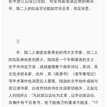
在半壁江山业已沦陷、苟安局面渐成定势的南宋，
辛、陆二人的抗金言论犹如空谷足音，弥足珍贵。
三
辛、陆二人都是名垂青史的伟大文学家，但二人
的实际身份差别甚大。陆游是一个辛勤著述的文士，
生平作诗近万首，成就傲视整个南宋诗坛，其词、其
文也卓然名家。此外，其《南唐书》《老学庵笔记》
等学术著作也深受后人重视。陆游的文学创作成就与
其沉潜书斋、白首穷经的书生生涯密切相关，正如元
人刘埙所云：“凡此皆以议论为文章，以学识发议论。
非胸中有千百卷书，笔下能挽万钧重者不能及。”17