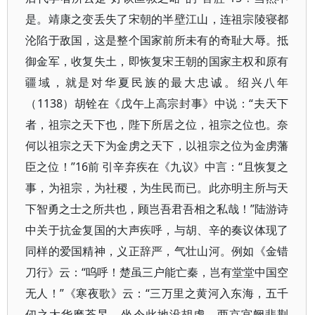
是。靖康之变丢失了宋朝的半壁江山，连祖宗陵寝都
沦陷于敌国，这是整个国家前所未有的奇耻大辱。抵
御金军，收复失土，即恢复宋王朝的国家主权和原有
疆域，就是对华夏民族的最大忠诚。绍兴八年
（1138）胡铨在《戊午上高宗封事》中说：“夫天下
者，祖宗之天下也，陛下所居之位，祖宗之位也。奈
何以祖宗之天下为金虏之天下，以祖宗之位为金虏藩
臣之位！”16前 引辛弃疾在《九议》中言：“且恢复之
事，为祖宗，为社稷，为生民而已。此亦明主所与天
下智勇之士之所共也，顾岂吾君吾相之私哉！”陆游诗
中关于抗金复国的大声疾呼，与胡、辛的奏议体现了
同样的爱国精神，义正辞严，气壮山河。例如《金错
刀行》云：“呜呼！楚虽三户能亡秦，岂有堂堂中国空
无人！”《寒夜歌》云：“三万里之黄河入东海，五千
仞之太华磨苍旻。坐令此地没胡虏，两京宫阙悲荆