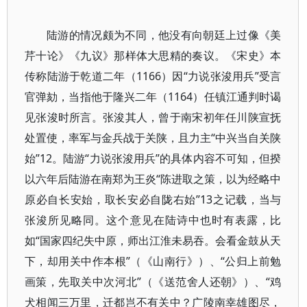
陆游的情况颇为不同，他没有向朝廷上过像《美
芹十论》《九议》那样体大思精的奏议。《宋史》本
传称陆游于乾道二年（1166）因“力说张浚用兵”受言
官弹劾，当指他于隆兴二年（1164）任镇江通判时谒
见张浚时所言。张浚其人，曾于南宋初年任川陕宣抚
处置使，率军与金兵战于关陕，且力主“中兴当自关陕
始”12。陆游“力说张浚用兵”的具体内容不可知，但揆
以六年后陆游在南郑为王炎“陈进取之策，以为经略中
原必自长安始，取长安必自陇右始”13之记载，当与
张浚所见略同。这个意见在陆诗中也时有表露，比
如“国家四纪失中原，师出江淮未易吞。会看金鼓从天
下，却用关中作本根”（《山南行》）、“公归上前勉
画策，先取关中次河北”（《送范舍人还朝》）、“鸡
犬相闻三万里，迁都岂不有关中？广陵南幸雄图尽，