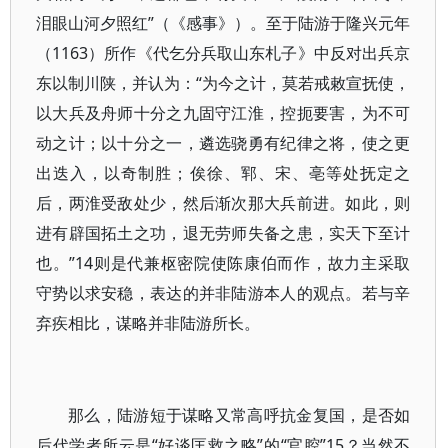
泪眼山河夕照红”（《感事》）。至于陆游于隆兴元年
（1163）所作《代乞分兵取山东札子》中反对出兵京
东以制川陕，并认为：“为今之计，莫若戒敕宣抚使，
以大兵及舟师十分之九固守江淮，控扼要害，为不可
动之计；以十分之一，遴选骁勇有纪律之将，使之更
出迭入，以奇制胜；俟徐、郓、宋、亳等处抚定之
后，两淮受敌处少，然后渐次那大兵前进。如此，则
进有辟国拓土之功，退无劳师失备之患，实天下至计
也。”14则是代兼枢密院使陈康伯而作，故力主采取
守势以求安稳，表达的并非陆游本人的观点。若与辛
弃疾相比，谋略并非陆游所长。
那么，陆游短于谋略又常高呼抗金复国，是否如
后代学者所云是“好谈匡救之略”的“官腔”15？当然不