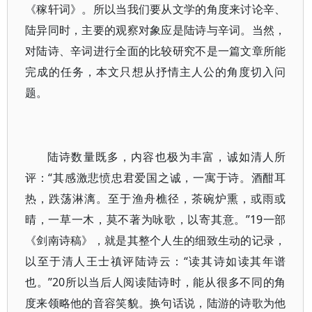
《稼轩词》。所以当我们要从文学的角度来讨论辛、
陆异同时，主要的观察对象应是陆诗与辛词。当然，
对陆诗、辛词进行全面的比较研究不是一篇文章所能
完成的任务，本文只想从抒情主人公的角度切入问
题。
陆诗数量既多，内容也极为丰富，诚如清人所
评：“其感激悲愤忠君爱国之诚，一寓于诗。酒酣耳
热，跌荡淋漓。至于渔舟樵径，茶碗炉熏，或雨或
晴，一草一木，莫不著为咏歌，以寄其意。”19一部
《剑南诗稿》，就是其整个人生的细致生动的记录，
以至于清人王士禛评陆诗云：“读其诗如读其年谱
也。”20所以当后人阅读陆诗时，能从很多不同的角
度来领略他的音容笑貌。换句话说，陆游的诗歌为他