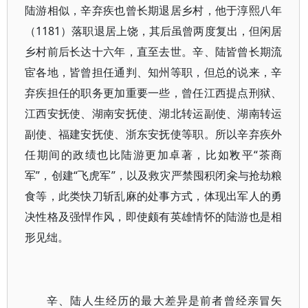
陆游相似，辛弃疾也曾长期退居乡村，他于淳熙八年
（1181）落职退居上饶，其后虽曾两度复出，但闲居
乡村前后长达十六年，直至去世。辛、陆皆曾长期流
宦各地，皆曾担任通判、知州等职，但总的说来，辛
弃疾担任的职务更加重要一些，曾任江西提点刑狱、
江西安抚使、湖南安抚使、湖北转运副使、湖南转运
副使、福建安抚使、浙东安抚使等职。所以辛弃疾外
任期间的政绩也比陆游更加卓著，比如敉平“茶商
军”，创建“飞虎军”，以及救灾严禁囤积闭籴与抢劫粮
食等，此类快刀斩乱麻的处事方式，体现出军人的勇
决性格及强悍作风，即使颇有英雄情怀的陆游也是相
形见绌。
辛、陆人生经历的最大差异是前者曾经亲冒矢