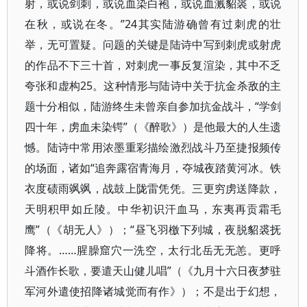
射，或说剑刺，或说血染白袍，或说血溅貂裘，或说
在秋，或说在冬。”24其实陆游确曾有过刺虎的壮
举，无可置疑。问题的关键是陆诗中写到刺虎或射虎
的作品不下三十首，对刺虎一事反复渲染，其中不乏
夸张和虚构25。这种情形与陆诗中关于抗金杀敌的主
题十分相似，陆游终生未曾亲自参加抗金战斗，“学剑
四十年，虏血未染锷”（《醉歌》）是他最大的人生遗
憾。陆诗中常用浓墨重彩描绘激烈战斗乃至捷报频传
的场面，诸如“追奔露宿青海月，夺城夜踏黄河冰。铁
衣度碛雨飒飒，战鼓上陇雷凭凭。三更穷虏送降款，
天明积甲如丘陵。中华初识汗血马，东夷再贡霜毛
鹰”（《胡无人》）；“昼飞羽檄下列城，夜脱貂裘抚
降将。……腥臊窟穴一洗空，太行北岳无无恙。更呼
斗酒作长歌，要遣天山健儿唱”（《九月十六日夜梦驻
军河外遣使招降诸城觉而有作》）；不是出于幻想，