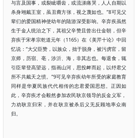
与言及国事，或裂眦嚼齿，或流涕痛哭，人人自期以
杀身翊戴王室，虽丑裔方张，视之蔑如也。”8可见父
辈们的爱国精神使幼年的陆游深受影响。辛弃疾虽然
生于金人统治之下，其祖父辛赞且曾出仕金朝，但辛
弃疾于宋孝宗乾道元年（1165）在《美芹十论》中回
忆说：“大父臣赞，以族众，拙于脱身，被污虏官，留
京师，历宿、亳，涉沂、海，非其志也。每退食，辄
引臣辈登高望远，指画山河，思投衅而起，以纾君父
所不共戴天之愤。”9可见辛弃疾幼年所受的家庭教育
同样是华夏民族代代相传的忠君爱国思想。正因如
此，辛弃疾才会毅然参加农民耿京领导的反金义军，
力劝耿京归宋，并在耿京被杀后义无反顾地率众南
归。