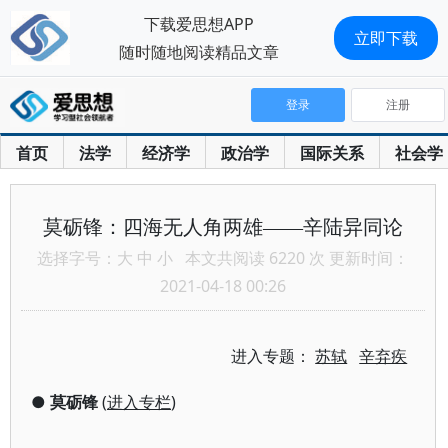
下载爱思想APP
立即下载
随时随地阅读精品文章
登录
注册
首页
法学
经济学
政治学
国际关系
社会学
莫砺锋：四海无人角两雄——辛陆异同论
选择字号：
大
中
小
本文共阅读 6220 次 更新时间：
2021-04-18 00:26
进入专题：
苏轼
辛弃疾
●
莫砺锋
(
进入专栏
)