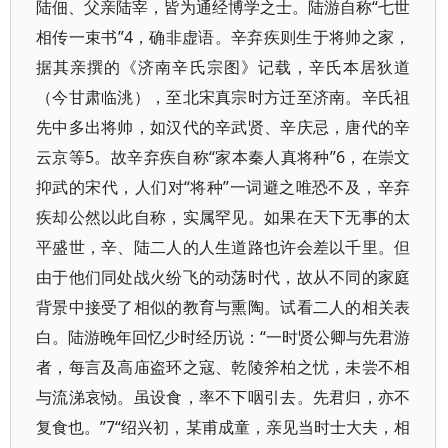
陆佃、父亲陆宰，皆为通经博学之士。陆游自称“七世
相传一束书”4，确非虚语。辛弃疾则生于将帅之家，
据其亲撰的《济南辛氏宗图》记载，辛氏本居狄道
（今甘肃临洮），至北宋真宗时方迁至济南。辛氏祖
先中多出将帅，如汉代的辛武贤、辛庆忌，唐代的辛
云京等5。故辛弃疾自称“家本秦人真将种”6，在崇文
抑武的宋代，人们对“将种”一词避之唯恐不及，辛弃
疾却公然以此自称，实属罕见。如果在天下无事的太
平盛世，辛、陆二人的人生道路也许会差以千里。但
由于他们同处战火纷飞的动荡时代，故从不同的家庭
背景中接受了相似的教育与熏陶。试看二人的相关表
白。陆游晚年回忆少时经历说：“一时贤公卿与先君游
者，每言及高庙盗环之寇、乾陵斧柏之忧，未尝不相
与流涕哀恸。虽设食，率不下咽引去。先君归，亦不
复食也。”7“绍兴初，某甫成童，亲见当时士大夫，相