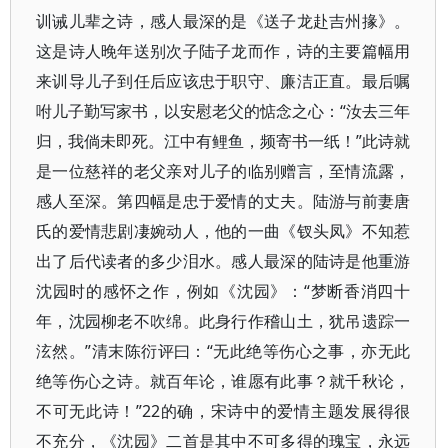
训诫儿辈之诗，感人最深的是《送子龙赴吉州掾》。
这是诗人晚年送别次子陆子龙而作，诗的主要篇幅用
来训导儿子到任后应该忠于职守、廉洁正直。最后嘱
咐儿子勤写家书，以安慰老父的惦念之心：“汝去三年
归，我倘未即死。江中有鲤鱼，频寄书一纸！”此诗就
是一位慈祥的老父亲对儿子的临别赠言，至情流露，
感人至深。第四幅是忠于爱情的丈夫。陆游与前妻唐
氏的爱情悲剧凄婉动人，他的一曲《钗头凤》不知惹
出了后代读者的多少泪水。感人最深的陆诗是他重游
沈园时的感怀之作，例如《沈园》：“梦断香消四十
年，沈园柳老不吹绵。此身行作稽山土，犹吊遗踪一
泫然。”清末陈衍评曰：“无此绝等伤心之事，亦无此
绝等伤心之诗。就百年论，谁愿有此事？就千秋论，
不可无此诗！”22的确，宋诗中的爱情主题发展得很
不充分，《沈园》二首是其中不可多得的瑰宝，永远