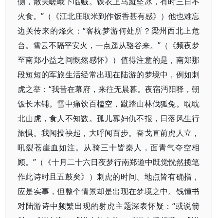
侧，散关嵯峨下临贼。铁衣上马蹴坚冰，有时三日不
火食。”（《江北庄取米到作饭香甚有感》）他也难忘
边关传来的烽火：“客枕梦游何处所？梁州西北上危
台。雪云不隔平安火，一点遥从骆谷来。”（《频夜梦
至南郑小益之间慨然感怀》）值得注意的是，南郑那
段短短的军旅生活经常出现在陆游的梦境中，例如刺
虎之举：“我昔在幕府，来往无晨暮。夜宿沔阳驿，朝
饭长木铺。雪中痛饮百榼空，蹴踏山林伐狐兔。耽耽
北山虎，食人不知数。孤儿寡妇仇不报，日落风生行
旅惧。我闻投袂起，大呼闻百步。奋戈直前虎人立，
吼裂苍崖血如注。从骑三十皆秦人，面青气夺空相
顾。”（《十月二十六日夜梦行南郑道中既觉恍然揽笔
作此诗时且五鼓矣》）刺虎的时间、地点皆有确指，
应是实事，但整个情景却是出现在梦境之中。钱锺书
对陆游诗中频繁出现的射虎主题深表怀疑：“或说箭