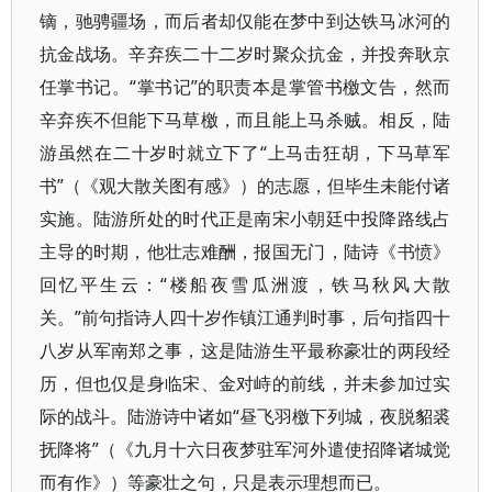
镝，驰骋疆场，而后者却仅能在梦中到达铁马冰河的
抗金战场。辛弃疾二十二岁时聚众抗金，并投奔耿京
任掌书记。“掌书记”的职责本是掌管书檄文告，然而
辛弃疾不但能下马草檄，而且能上马杀贼。相反，陆
游虽然在二十岁时就立下了“上马击狂胡，下马草军
书”（《观大散关图有感》）的志愿，但毕生未能付诸
实施。陆游所处的时代正是南宋小朝廷中投降路线占
主导的时期，他壮志难酬，报国无门，陆诗《书愤》
回忆平生云：“楼船夜雪瓜洲渡，铁马秋风大散
关。”前句指诗人四十岁作镇江通判时事，后句指四十
八岁从军南郑之事，这是陆游生平最称豪壮的两段经
历，但也仅是身临宋、金对峙的前线，并未参加过实
际的战斗。陆游诗中诸如“昼飞羽檄下列城，夜脱貂裘
抚降将”（《九月十六日夜梦驻军河外遣使招降诸城觉
而有作》）等豪壮之句，只是表示理想而已。