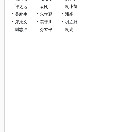
许之远
袁刚
杨小凯
吴励生
朱学勤
潘维
郑秉文
莫于川
羽之野
谢志浩
孙立平
杨光