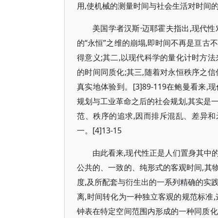
用,使机械的测量时间与社会生活对时间
美国学者汉斯·迈耶霍夫指出,现代
的“永恒”之维的崩塌,即时间不再是亘古
得意义;其二,以现代科学的量化计时方
的时间同质化;其三,随着对永恒秩序之
真实地体验到。[3]89-119在鲍曼
规划与工业革命之后的社会规划,其实是
范、秩序的追求,因而排斥混乱、差异和
一。[4]13-15
由此看来,现代性正是人们置身其中
公共的、一致的、纯形式的客观时间,其
度,及所配套与衍生出的一系列精确的实
离,时间转化为一种独立客观的规范标准
钟表在特定空间范围内形成的一种同质化