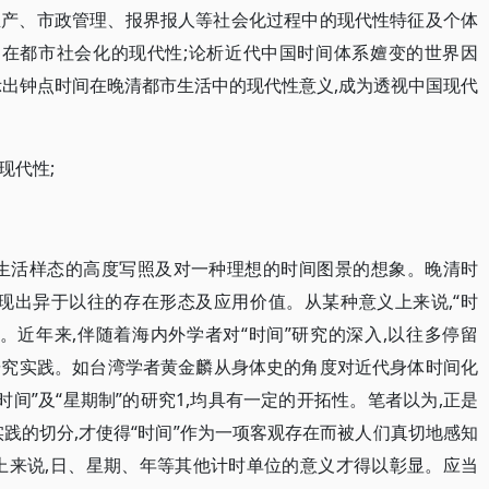
生产、市政管理、报界报人等社会化过程中的现代性特征及个体
间在都市社会化的现代性;论析近代中国时间体系嬗变的世界因
示出钟点时间在晚清都市生活中的现代性意义,成为透视中国现代
现代性;
传统生活样态的高度写照及对一种理想的时间图景的想象。晚清时
呈现出异于以往的存在形态及应用价值。从某种意义上来说,“时
。近年来,伴随着海内外学者对“时间”研究的深入,以往多停留
的研究实践。如台湾学者黄金麟从身体史的角度对近代身体时间化
时间”及“星期制”的研究1,均具有一定的开拓性。笔者以为,正是
践的切分,才使得“时间”作为一项客观存在而被人们真切地感知
上来说,日、星期、年等其他计时单位的意义才得以彰显。应当