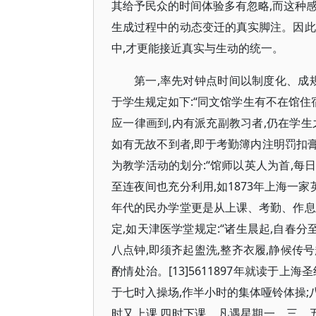
其给予民众的时间体验多有忽略,而这种
生成过程中的动态变迁的真实脚注。因此
中,才更能接近真实与生动的统一。
第一,率先对钟点时间以制度化、成规
于学生规定如下:“同文馆学生有不在馆住
应一律画到,内有派充副教习者,仍在学
如有无故不到者,即于考勤簿内注明罚扣膏
为教学活动的划分:“馆师以英人为首,每日
至连夜间也充分利用,如1873年上海一家英
年代的民办学堂更是从上课、考勤、作息
定,如天津医学堂规定:“诸生晨起,自春
八点钟,即须齐起盥洗,整齐衣履,静候传
酌情处治。[13]5611897年就读于上
于七时入操场,作半小时的集体哑铃体操;
时又上课,四时下课。凡遇星期一、三、