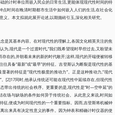
基础的计时单位而嵌入民众的日常生活,更能体现现代性时间的特
示钟点时间在晚清时期都市生活中如何嵌入人们的生活,在社会化
意义。本文拟就此展开论述,以期抛砖引玉,深化相关研究。
观念是其基本内容。在对现代性的理解上,各国文化精英关注的焦
为,现代是一个过渡时代,“我们既希望现时早些过去,又盼望未
而存在的,并朝着未来的新的时代敞开;这样,现代的开端便被转移
代性往往具备“最新”或“最早”的特征。吉登斯认为断裂是现代性的基
显著的特征是“现代性极度的推动力”。正是这种推动力,“现代
。[2]17同时,他承认传统还可能在现代性中延续存在,但现代性
态带出传统的社会秩序。更重要的是,现代性是“时—空申延”的
联结在场与缺场的条件如何异于传统社会。从此意义来说,时间如
特征,便成为时间现代性的一个重要指标。因而,吉登斯将机械钟
分离出来具有决定性意义的事件。因为钟表和精确计时仪器的使