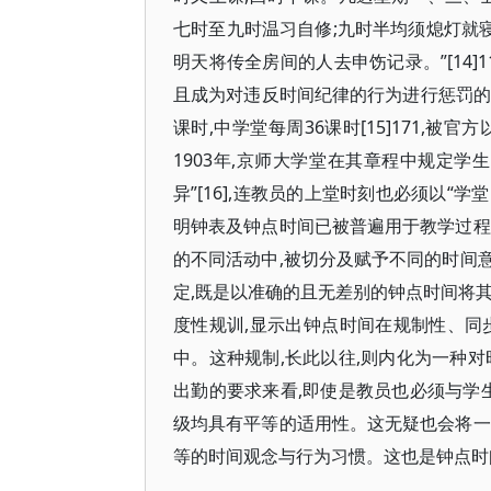
七时至九时温习自修;九时半均须熄灯就寝
明天将传全房间的人去申饬记录。”[14
且成为对违反时间纪律的行为进行惩罚的依
课时,中学堂每周36课时[15]171,
1903年,京师大学堂在其章程中规定学
异”[16],连教员的上堂时刻也必须以“学
明钟表及钟点时间已被普遍用于教学过程
的不同活动中,被切分及赋予不同的时间
定,既是以准确的且无差别的钟点时间将
度性规训,显示出钟点时间在规制性、同
中。这种规制,长此以往,则内化为一种
出勤的要求来看,即使是教员也必须与学
级均具有平等的适用性。这无疑也会将一
等的时间观念与行为习惯。这也是钟点时