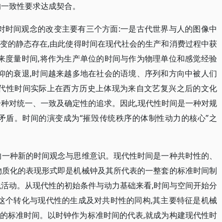
的一致性要求达成契合。
性对时间观念的改变主要有三个方面:一是古代世界与人的图像中
不变的静态存在,由此使得时间在现代社会的生产和消费过程中获
法来度量时间,将作为生产单位的时间与作为物理单位和感觉经验
信仰的衰退,时间越来越多地在社会的语境、序列和方向中被人们
看来,现代性时间实际上在西方历史上体现为来自文艺复兴之后的文化
一种对统一、一致及确定性的追求。因此,现代性时间是一种对规
矛盾。时间的演变成为“摧毁传统秩序的体制性动力的核心”之
的一种新的时间观念与思维意识。现代性时间是一种共时性的、
物质化的表现形式即是机械钟及其所代表的一整套的标准时间制
践活动。从现代性的初始条件与动力基础来看,时间与空间开始分
,这个转化与现代性的生成及对共时性的同构,其主要特征是机械
的标准时间。以时钟作为标准时间的代表,就成为构建现代性时