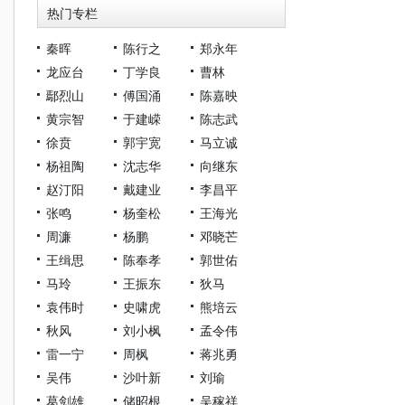
热门专栏
秦晖
陈行之
郑永年
龙应台
丁学良
曹林
鄢烈山
傅国涌
陈嘉映
黄宗智
于建嵘
陈志武
徐贲
郭宇宽
马立诚
杨祖陶
沈志华
向继东
赵汀阳
戴建业
李昌平
张鸣
杨奎松
王海光
周濂
杨鹏
邓晓芒
王缉思
陈奉孝
郭世佑
马玲
王振东
狄马
袁伟时
史啸虎
熊培云
秋风
刘小枫
孟令伟
雷一宁
周枫
蒋兆勇
吴伟
沙叶新
刘瑜
葛剑雄
储昭根
吴稼祥