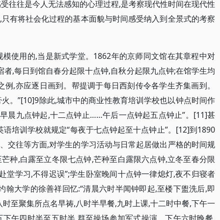
感受往往是今人无法感知的心理过程,是考察现代性时间在现代性
,只有将社会化过程的基本面貌与时间感受纳入到全景式的考察
模使用的,当是新式学堂。1862年的京师同文馆在其章程中对
宿者,每日到馆自春分起限十点钟,自秋分起限九点钟;在馆学生均
生之例,亦应逐日画到。帮提调于每日西刻传令各学生齐集画到。
火。”[10]9除此,城市中的商业性教育培训学校也以钟点时间作
早晨九点钟起,十二点钟止……午后一点钟起五点钟止”。[11]甚
语培训学校就规定“每夜于七点钟起至十点钟止”。[12]到1890
、交往等方面,对学生的学习活动与日常起居做出严格的时间规
分至芒种,白露至立冬限七点钟,芒种至白露限六点钟,立冬至春分限
号赴堂学习,不得迟误”;学生卧室晚间十点钟一律熄灯,夜不归寝者
海圣约翰大学的徐善祥回忆:“清晨六时半闻钟即起,至楼下盥洗后,即
八时至聚集所点名早祷,八时半早餐,九时上课,十二时中餐,下午一
五下午四时半至五时半,群至操场参加军式操演。下午六时晚餐,