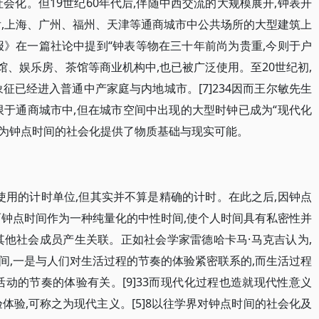
会化。但19世纪60年代后,伴随中西交流的大规模展开,钟表开
后,上海、广州、福州、天津等通商城市中公共场所的大型建筑上
报》在一篇社论中提到“钟表等物在三十年前尚为贵重,今则于户
烟馆、娱乐房、茶馆等商业机构中,也已被广泛使用。至20世纪初,
征已经进入普通中产家庭与内地城市。[7]234因而王尔敏先生
限于通商城市中,但在城市空间中出现的大型时钟已成为“现代化
普及,为钟点时间的社会化提供了物质基础与现实可能。
国使用的计时单位,但其实并不算是精确的计时。在此之后,因钟点
而钟点时间作为一种纯量化的中性时间,使个人时间具有私密性并
其他社会成员产生关联。正如社会学家雷德哈卡马·马克吉认为,
间,一是与人们对生活过程的节奏的体验紧密联系的,而生活过程
动的节奏的体验有关。[9]33而现代化过程也造就现代性意义
体验,可称之为现代主义。[5]8以往学界对钟点时间的社会化及