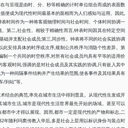
存在与呈现是由时、分、秒等精确的计时单位组合而成的表面数
数值便成为现代性时间最基本的面相而为人们感知与运用。因此,
。钟表时间作为一种将客观物理时间与社会时间、个体时间协调一
值。第二,社会性。相较于精确性而言,钟表时间因其在特定空间
基础并支配社会成员;第三,同步性。钟表将不同的社会实践协调
并以此安排具体的时序或次序,规制公共秩序与消隐个性差异。第
,编制一个共同的时空秩序,对所有社会成员均具有平等的适用价
的客观时间,强调的是对社会成员及其实践的协调,只有嵌入其中
成为一种间隔事件结构并产生结果的范围,使各事件及其结果具有
车/到站”等。
技术结合的典范,率先在城市生活中得到普及。从现代性生发或开
其城市生活,城市是现代性生活世界最先开始的场域。甚至可以
在都市中才得以展现。因而,都市一定是现代性的产物和标志,二
1582年随利玛窦传教入华后,多是社会上层用以标识身份与装点时