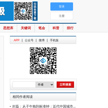
登录
注册
思想库
关键词
笔会
科普
排行
|
|
|
APP
公众号
微博
手机版
相同作者阅读
封磊：从子午炮到标准钟：近代中国城市公共标准时计的引入与设置