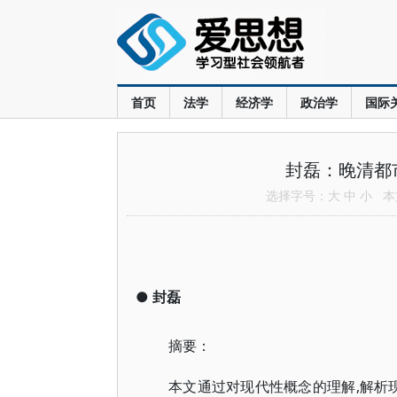
首页
法学
经济学
政治学
国际
封磊：晚清都
选择字号：
大
中
小
本文
●
封磊
摘要：
本文通过对现代性概念的理解,解析