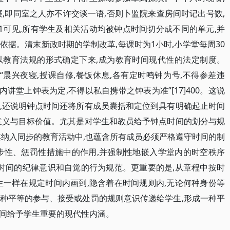
,即同室之人亦不许交谈一语,否则卜监院来查房间时记出号数,
]11可见,所有学生及相关活动均被钟点时间切分成不同的单元,并
据。清末新政时期的学制改革,每课时为1小时,小学堂每周30
被官方以教育法规的形式确定下来,成为教育时间现代性的法定制度。
生“晨兴夜寝,授课自修,餐饭休息,各有定时鸣钟为号,不得参差违
堂内讲堂上钟表为定,不得以私自携带之钟表为准”[17]400。这说
,还说明钟点时间还将所有成员囊括和定位到具有明确起止时间
意义与目标价值。尤其是对学生和教员给予钟点时间的划分与规
其纳入同步的教育活动中,也蕴含所有成员必须严格遵守时间的制
步性、惩罚性措施中的作用,并强制性地嵌入学堂内的时空秩序
对时间的纪律意识和自觉的行为规范。更重要的是,从章程中按时
生一样在规定时间内画到,隐含着在时间规则内,无论何种身份等
种平等的参与、接受或处罚的规则意识传递给学生,形成一种平
间给予学生重要的现代性内涵。