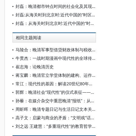
封磊：晚清都市钟点时间的社会化及其现代性
封磊:从海关时到北京时:近代中国的“时区政治”及其嬗替
封磊：从海关时到北京时:近代中国的“时区政治”及其嬗替
相同主题阅读
马陵合：晚清军事型借贷财政体制与税收变革的走向
牛贯杰：一战时期漫画中现代性的全球传播与区域回响
崔志海：论晚清历史
蒋宝麟：晚清官立学堂体制的建构、运作及其改革
常江：现代性的基因：解读20世纪80年代的中国电视文化
郭辉：晚清社会“现代性”的仪式表征——以万寿节为视角
孙藜：在媒介杂交中重思晚清“报纸”：从电传上谕说起
周昕晖：晚清专题日记与生活日记文本关系研究
高子文：启蒙与商业的矛盾：“文明戏”话语建构及其现代性焦虑
刘之远 王建慧：“多重现代性”的教育哲学：比较教育理论范式再思