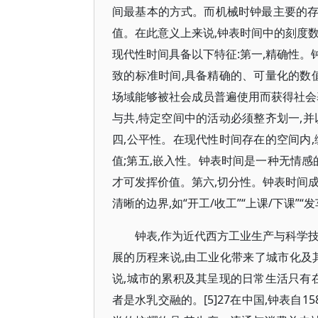
间最基本的方式。而机械时钟最主要的
值。在此意义上来说,钟表时间中的刻度
现代性时间具备以下特征:第一,精确性
致的标准时间,具备精确的、可量化的数
场域能够被社会成员普遍使用而获得社会
与共,特定空间中的活动必须整齐划一,
四,公平性。在现代性时间存在的空间内
值;第五,嵌入性。钟表时间是一种无情感
才可发挥价值。第六,切分性。钟表时间
清晰的边界,如“开工/收工”“上课/下课”“发
钟表,作为近代西方工业生产与科学
展的历程来说,由工业化带来了城市化及
说,城市的累积及其呈现的日常生活只有
者是水乳交融的。[5]27在中国,钟表自