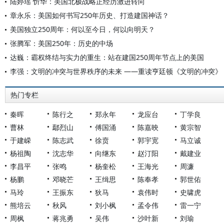
陆婷瑶 忻华：美国北极战略正经历激进转向
章永乐：美国如何书写250年历史、打造建国神话？
美国独立250周年：何以至今日，何以向明天？
张腾军：美国250年：历史的中场
达巍：霸权终结与实力的重生：站在建国250周年节点上的美国
李强：文明的冲突与世界秩序的未来 ——重读亨廷顿《文明的冲突》
热门专栏
秦晖
陈行之
郑永年
龙应台
丁学良
曹林
鄢烈山
傅国涌
陈嘉映
黄宗智
于建嵘
陈志武
徐贲
郭宇宽
马立诚
杨祖陶
沈志华
向继东
赵汀阳
戴建业
李昌平
张鸣
杨奎松
王海光
周濂
杨鹏
邓晓芒
王缉思
陈奉孝
郭世佑
马玲
王振东
狄马
袁伟时
史啸虎
熊培云
秋风
刘小枫
孟令伟
雷一宁
周枫
蒋兆勇
吴伟
沙叶新
刘瑜