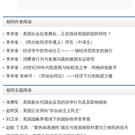
评论
相同作者阅读
李井奎：美国社会拉美裔化，正在毁掉美国的国民特性？
李井奎：《阿尔钦经济学通义》序言（中译文）
李井奎：经济学中的劳动分工—— 一场经济思想史的旅行
李井奎：消费者行为与发展问题的微观实证研究
李井奎：20世纪30年代凯恩斯与哈耶克之争：同袍抑或敌手
李井奎 朱林可：《劳动合同法》——经济下行的制度力量
相同主题阅读
张腾军：美国新生代国会议员的涉华行为及其影响探析
赵明昊：美国正在滑向“非自由主义民主”
刘卫东：美国战略界视域下的国际秩序变革观
赵航 丁见民：“黄热病易感性”观念与美国南部对爱尔兰移民的排斥