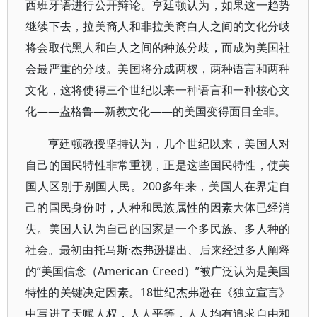
西班牙语进行公开辩论。亨廷顿认为，如果这一趋势
继续下去，拉美裔人和非拉美裔白人之间的文化分歧
将会取代黑人和白人之间的种族分歧，而成为美国社
会最严重的分歧。美国将分成两杈，两种语言和两种
文化，这将使得三个世纪以来一种语言和一种核心文
化——盎格鲁—新教文化——的美国变得面目全非。
亨廷顿教授坚持认为，几个世纪以来，美国人对
自己的国民特性非常重视，正是这些国民特性，使美
国人区别于别国人民。200多年来，美国人在界定自
己的国民身份时，人种和民族属性的因素大体已经消
失。美国人认为自己的国家是一个多民族、多人种的
社会。最初由托马斯·杰弗逊提出、后来经过多人阐释
的“美国信念（American Creed）”被广泛认为是美国
特性的关键决定因素。18世纪杰弗逊在《独立宣言》
中写进了天赋人权，人人平等，人人均有追求自由和