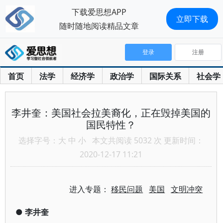
下载爱思想APP
立即下载
随时随地阅读精品文章
登录
注册
首页
法学
经济学
政治学
国际关系
社会学
李井奎：美国社会拉美裔化，正在毁掉美国的
国民特性？
选择字号：
大
中
小
本文共阅读 5032 次 更新时间：
2020-12-17 11:21
进入专题：
移民问题
美国
文明冲突
●
李井奎