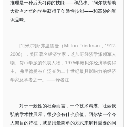
推理是一种后天习得的技能——和品味。”阿尔钦帮助
大批有才华的学生获得了创造性技能——和高妙的智
识品味。
[1]米尔顿·弗里德曼（Milton Friedman，1912-
2006），美国著名经济学家，芝加哥经济学派领军人
物、货币学派的代表人物，1976年诺贝尔经济学奖得
主。弗里德曼被广泛誉为二十世纪最具影响力的经济
学家及学者之一。——译者注
对于一般性的社会而言，一个技术精湛、壮丽恢
弘的学术性展示，很少会有什么价值。阿尔钦一个令
人瞩目的特征，就是用最简单的方式来解释重要的问