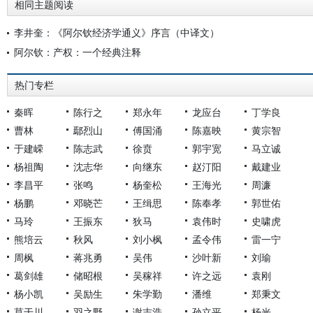
相同主题阅读
李井奎：《阿尔钦经济学通义》序言（中译文）
阿尔钦：产权：一个经典注释
热门专栏
秦晖
陈行之
郑永年
龙应台
丁学良
曹林
鄢烈山
傅国涌
陈嘉映
黄宗智
于建嵘
陈志武
徐贲
郭宇宽
马立诚
杨祖陶
沈志华
向继东
赵汀阳
戴建业
李昌平
张鸣
杨奎松
王海光
周濂
杨鹏
邓晓芒
王缉思
陈奉孝
郭世佑
马玲
王振东
狄马
袁伟时
史啸虎
熊培云
秋风
刘小枫
孟令伟
雷一宁
周枫
蒋兆勇
吴伟
沙叶新
刘瑜
葛剑雄
储昭根
吴稼祥
许之远
袁刚
杨小凯
吴励生
朱学勤
潘维
郑秉文
莫于川
羽之野
谢志浩
孙立平
杨光