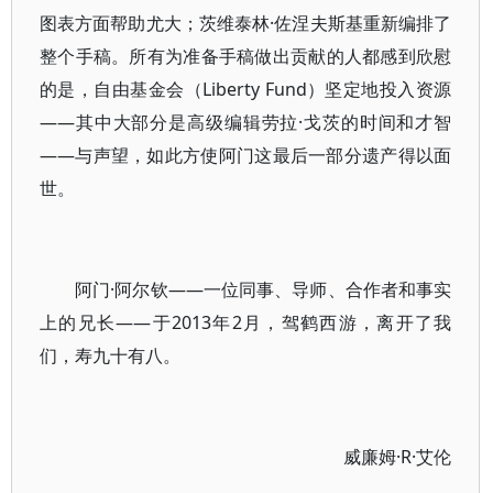
图表方面帮助尤大；茨维泰林·佐涅夫斯基重新编排了
整个手稿。所有为准备手稿做出贡献的人都感到欣慰
的是，自由基金会（Liberty Fund）坚定地投入资源
——其中大部分是高级编辑劳拉·戈茨的时间和才智
——与声望，如此方使阿门这最后一部分遗产得以面
世。
阿门·阿尔钦——一位同事、导师、合作者和事实
上的兄长——于2013年2月，驾鹤西游，离开了我
们，寿九十有八。
威廉姆·R·艾伦