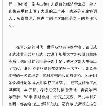
样，他有着非常杰出和引人瞩目的经济学生涯。除了
直接在手稿上做了大量的工作外，他还是首席协调
人，负责协调几位参与制作这部巨著之人的各项活
动。
在阿尔钦的时代，世界各地有许多学者，都以或
正式或非正式的形式，隶属于加州大学洛杉矶分校经
济系，他们对这部巨著兴趣十足，并对这部大书做出
了贡献。琳达·克莱格是阿尔钦的另一名学生，她既是
本书的一名管理者，也对本书内容多有评论。阿琳·阿
尔钦和丹尼尔·本杰明保存了原稿，并把它提供给了杰
里和我。本·齐彻、考特尼·克利福德·斯通、雷切尔·巴
尔巴赫、W·李·霍斯金斯、肯·克拉克森、薛兆丰和尹
锦明，都曾给出过指导和鼓励。迈克尔·皮斯顿在准备