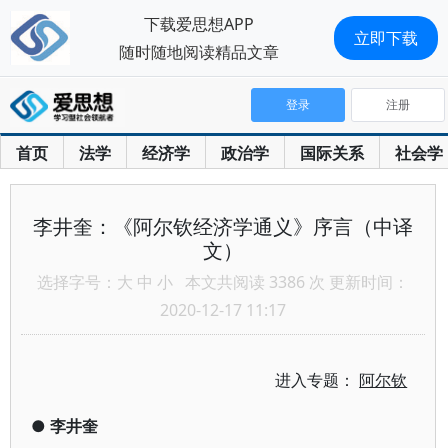
下载爱思想APP
立即下载
随时随地阅读精品文章
登录
注册
首页
法学
经济学
政治学
国际关系
社会学
李井奎：《阿尔钦经济学通义》序言（中译
文）
选择字号：
大
中
小
本文共阅读 3386 次 更新时间：
2020-12-17 11:17
进入专题：
阿尔钦
●
李井奎