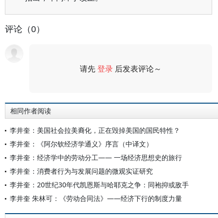
评论（0）
请先
登录
后发表评论～
评论
相同作者阅读
李井奎：美国社会拉美裔化，正在毁掉美国的国民特性？
李井奎：《阿尔钦经济学通义》序言（中译文）
李井奎：经济学中的劳动分工—— 一场经济思想史的旅行
李井奎：消费者行为与发展问题的微观实证研究
李井奎：20世纪30年代凯恩斯与哈耶克之争：同袍抑或敌手
李井奎 朱林可：《劳动合同法》——经济下行的制度力量