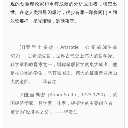
观的创新理论家和卓有成效的分析应用者，横空出
世。在这人类群星闪耀时，很少有哪一颗像阿门·A·阿
尔钦那样，星光璀璨，辉映夜空。
[1]亚里士多德（Aristotle，公元前384-前
322），古希腊先哲，世界古代史上伟大的哲学家、
科学家和教育家之一，堪称希腊哲学的集大成者。他
是柏拉图的学生，马其顿国王、伟大的征服者亚历山
大的老师。——译者注
[2]亚当·斯密（Adam Smith，1723-1790），英
国经济学家、哲学家、作家，经济学的主要创立者，
被誉为“经济学之父”。——译者注