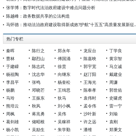
张学博：数字时代法治政府建设中难点问题分析
陈越峰：政务数据共享的公法构造
马怀德：推动法治政府建设取得新成效?
热门专栏
秦晖
陈行之
郑永年
龙应台
丁学良
曹林
鄢烈山
傅国涌
陈嘉映
黄宗智
于建嵘
陈志武
徐贲
郭宇宽
马立诚
杨祖陶
沈志华
向继东
赵汀阳
戴建业
李昌平
张鸣
杨奎松
王海光
周濂
杨鹏
邓晓芒
王缉思
陈奉孝
郭世佑
马玲
王振东
狄马
袁伟时
史啸虎
熊培云
秋风
刘小枫
孟令伟
雷一宁
周枫
蒋兆勇
吴伟
沙叶新
刘瑜
葛剑雄
储昭根
吴稼祥
许之远
袁刚
杨小凯
吴励生
朱学勤
潘维
郑秉文