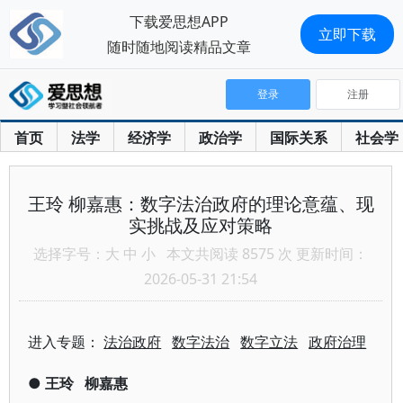
下载爱思想APP
立即下载
随时随地阅读精品文章
登录
注册
首页
法学
经济学
政治学
国际关系
社会学
王玲 柳嘉惠：数字法治政府的理论意蕴、现
实挑战及应对策略
选择字号：
大
中
小
本文共阅读 8575 次 更新时间：
2026-05-31 21:54
进入专题：
法治政府
数字法治
数字立法
政府治理
●
王玲
柳嘉惠