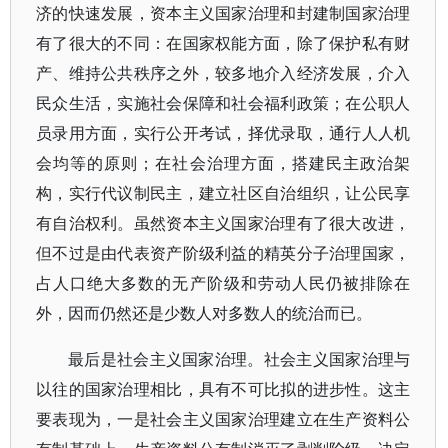
济的快速发展，资本主义国家治理和封建制国家治理
有了很大的不同：在国家权能方面，除了保护私有财
产、维持公共秩序之外，较多地介入经济发展，介入
民众生活，实施社会保障和社会福利政策；在公职人
员录用方面，实行公开考试，择优录取，通行人人机
会均等的原则；在社会治理方面，搭建民主政治架
构，实行代议制民主，建立社区自治组织，让公民享
有自治权利。虽然资本主义国家治理有了很大改进，
但不过是由代表资产阶级利益的精英分子治理国家，
占人口绝大多数的无产阶级和劳动人民仍被排除在
外，因而仍然还是少数人对多数人的统治而已。
最后是社会主义国家治理。社会主义国家治理与
以往的国家治理相比，具有不可比拟的进步性。这主
要表现为，一是社会主义国家治理建立在生产资料公