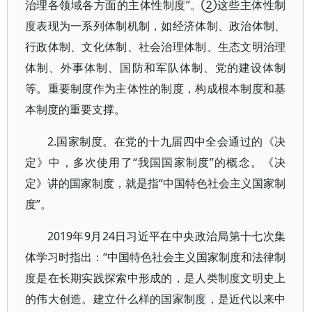
治理各领域各方面的主体性制度”。②这些主体性制
度表现为一系列体制机制，如经济体制、政治体制、
行政体制、文化体制、社会治理体制、生态文明治理
体制、外事体制、国防和军队体制、党的建设体制
等。重要制度作为主体性的制度，构成根本制度和基
本制度的重要支撑。
2.国家制度。在党的十九届四中全会通过的《决
定》中，多次使用了“我国国家制度”的概念。《决
定》讲的国家制度，就是指“中国特色社会主义国家制
度”。
2019年9月24日习近平在中央政治局第十七次集
体学习时指出：“中国特色社会主义国家制度和法律制
度是在长期实践探索中形成的，是人类制度文明史上
的伟大创造。建立什么样的国家制度，是近代以来中