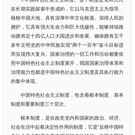
在长期实践探索中形成的，它以马克思主义为指导、
植根中国大地、具有深厚中华文化根基、深得人民的
拥护，它具有强大生命力和巨大优越性，能够持续推
动拥有近十四亿人口大国进步和发展、确保拥有五千
多年文明史的中华民族实现“两个一百年”奋斗目标进
而实现伟大复兴。国家治理的一切工作和活动都要依
照中国特色社会主义制度展开，我国国家治理体系和
治理能力也都是中国特色社会主义制度及其执行能力
的集中体现。
中国特色社会主义制度，包含着根本制度、基本
制度和重要制度三个层次。
根本制度，是在政党党内和国家的政治、经济、
社会生活中起着决定性作用的制度，它是“反映中国特