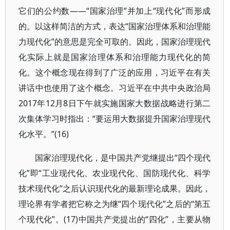
它们的公约数——“国家治理”并加上“现代化”而形成
的。以这样简洁的方式，表达“国家治理体系和治理能
力现代化”的意思是完全可取的。因此，国家治理现代
化实际上就是国家治理体系和治理能力现代化的简
化。这个概念现在得到了广泛的应用，习近平在有关
讲话中也使用了这个概念。习近平在中共中央政治局
2017年12月8日下午就实施国家大数据战略进行第二
次集体学习时指出：“要运用大数据提升国家治理现代
化水平。”(16)
国家治理现代化，是中国共产党继提出“四个现代
化”即“工业现代化、农业现代化、国防现代化、科学
技术现代化”之后认识现代化的最新理论成果。因此，
理论界有学者把它称之为继“四个现代化”之后的“第五
个现代化”。(17)中国共产党提出的“四化”，主要从物