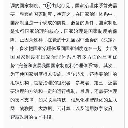
调的国家制度。”⑨由此可见，国家治理体系首先需
要一整套的国家制度，换言之，在国家治理体系中，
国家制度是一个现成的前提、必备的条件，国家制度
是实行国家治理的核心，国家治理是国家制度的保
障。正因为这样，在党的十九届四中全会的《决定》
中，多次把国家治理体系同国家制度连在一起，如“我
国国家制度和国家治理体系具有多方面的显著优
势”“完善和发展我国国家制度和治理体系”等。其次，
为了使国家制度得以实施、运转起来，还需要治理的
组织机构，包括治理的组织者、参与者。第三，还需
要治理的方法和一定的运行机制。最后，还需要治理
的技术支撑，如采取高科技、信息化和智能化的互联
网、物联网、大数据、云计算，以及运用数字政府、
智慧政府的技术手段。