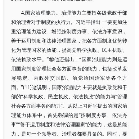
4.国家治理能力。治理能力主要指各级党政干部
和治理者对于制度的执行力。习近平指出：“要更加注
重治理能力建设，增强按制度办事、依法办事意识，
善于运用制度和法律治理国家，把各方面制度优势转
化为管理国家的效能，提高党科学执政、民主执政、
依法执政水平。”⑩他还指出：“国家治理能力则是运
用国家制度管理社会各方面事务的能力，包括改革发
展稳定、内政外交国防、治党治国治军等各个方
面。”(11)这说明，国家治理能力主要就是执政党和干
部的“科学执政、民主执政、依法执政”的能力与“管理
社会各方面事务的能力”。从以上习近平提出的国家治
理能力体系中，首先强调的是“按制度办事、依法办
事”“善于运用制度和法律治理国家”的能力，这是总能
力，是每一个领导者、治理者都要具备的。同时，要