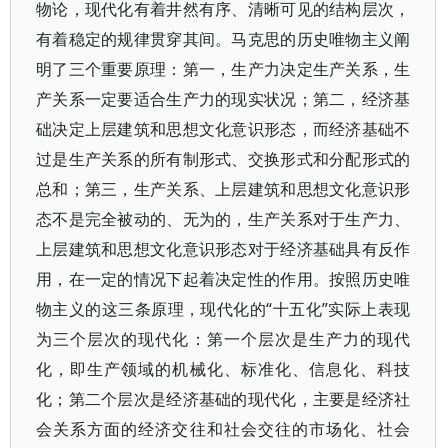
物论，现代化有着井然有序、清晰可见的结构层次，
有着稳定的规律贯穿其间。马克思的历史唯物主义阐
明了三个重要原理：第一，生产力决定生产关系，生
产关系一定要适合生产力的现实状况；第二，经济基
础决定上层建筑和思想文化意识形态，而经济基础不
过是生产关系的所有制形式、交换形式和分配形式的
总和；第三，生产关系、上层建筑和思想文化意识形
态不是完全被动的、无为的，生产关系对于生产力、
上层建筑和思想文化意识形态对于经济基础具有反作
用，在一定的情况下起着决定性的作用。按照历史唯
物主义的这三条原理，现代化的“十五化”实际上表现
为三个层次的现代化：第一个层次是生产力的现代
化，即生产领域的机械化、标准化、信息化、科技
化；第二个层次是经济基础的现代化，主要是经济社
会关系方面的经济交往和社会交往的市场化、社会