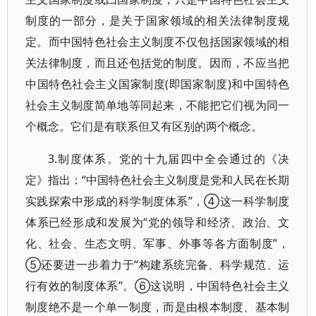
制度的一部分，是关于国家领域的相关法律制度规
定。而中国特色社会主义制度不仅包括国家领域的相
关法律制度，而且还包括党的制度。因而，不应当把
中国特色社会主义国家制度(即国家制度)和中国特色
社会主义制度简单地等同起来，不能把它们视为同一
个概念。它们是有联系但又有区别的两个概念。
3.制度体系。党的十九届四中全会通过的《决
定》指出：“中国特色社会主义制度是党和人民在长期
实践探索中形成的科学制度体系”，④这一科学制度
体系已经形成和发展为“党的领导和经济、政治、文
化、社会、生态文明、军事、外事等各方面制度”，
⑤还要进一步着力于“构建系统完备、科学规范、运
行有效的制度体系”。⑥这说明，中国特色社会主义
制度绝不是一个单一制度，而是由根本制度、基本制