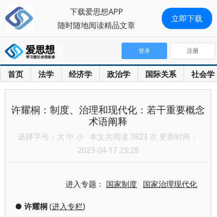
下载爱思想APP
立即下载
随时随地阅读精品文章
登录
注册
首页
法学
经济学
政治学
国际关系
社会学
许耀桐：制度、治理和现代化：若干重要概念
术语阐释
选择字号：
大
中
小
本文共阅读 3823 次 更新时间：
2023-04-17 23:28
进入专题：
国家制度
国家治理现代化
●
许耀桐
(
进入专栏
)