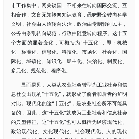
市工作集中，闭关锁国、不相来往转向国际交流、互
相合作，文盲无知转向知识教育，愚昧野蛮转向科学
文明，社会由人治转向法治，政治由专制转向民主，
公务由杂乱转向规范，行政由随意转向程序。这十五
个方面的显著变化，可概括为“十五化”，即：机械
化、标准化、信息化、科技化、市场化、社会化、国
际化、城镇化、知识化、民主化、法治化、制度化、
多元化、规范化、程序化。
显而易见，人类从农业社会转型为工业社会和信
息社会出现的“十五化”，就形成了前者和后者的鲜明
对比。现代化的这“十五化”，是农业社会所不可能具
备的，因此，这“十五化”就成为工业社会和信息社会
的典型特征。这“十五化”也可以概括为经济现代化、
政治现代化、文化现代化、社会现代化、人的现代