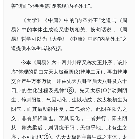
善”进而“外明明德”即实现“内圣外王”。
《大学》《中庸》中的“内圣外王”之道与《周
易》中的本体生成论又密切相关。换句话说，《周
易》哲学可以为《大学》《中庸》中的“内圣外王”之
道提供本体生成论依据。
今本《周易》六十四卦卦序又称文王卦序，该卦
序“体现的是由先天太极至两仪(乾坤二元)，再由乾坤
交合产生万事万物，即由先天八卦至后天八卦及六十
四卦的生化过程及规律”⑧。先天太极(○)“动则阴
生，静则阳复。气因动化，生以动成，故太极初生为
阴气，而其后动静往复，二气始分。此阴在阳先之
义，非有所轻重也。至其既化，二者并行，阳主阴
从，刚先柔后，则阴统于阳，天包乎地。此有生之
序，不可乱也”⑨。先天太极是宇宙生成之本体，太