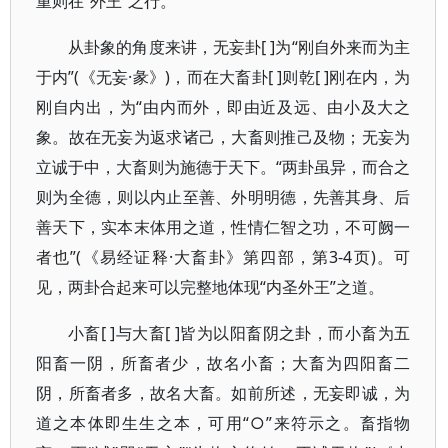
重则在“外王”之行。
从卦象的角度来讲，无妄卦[ ]为“刚自外来而为主
于内”(《无妄·彖》)，而在大畜卦[ ]则乾[ ]刚在内，为
刚自内出，为“由内而外，即由近及远、由小及大之
象。故在无妄为返求诸己，大畜则推己及物；无妄为
立诚于中，大畜则为施德于天下。“两卦虽异，而合之
则为全德，则以内止至善、外明明德，先善其身、后
善天下，实本末体用之道，性情仁智之功，不可阙一
者也”(《易经证释·大畜卦》第四部，第3-4页)。可
见，两卦合起来可以完整地体现“内圣外王”之道。
小畜[ ]与大畜[ ]皆为以阳畜阴之卦，而小畜为五
阳畜一阴，所畜者少，故名小畜；大畜为四阳畜二
阴，所畜者多，故名大畜。如前所述，无妄即诚，为
道之本体即生生之本，可用“○”来符示之。畜指物