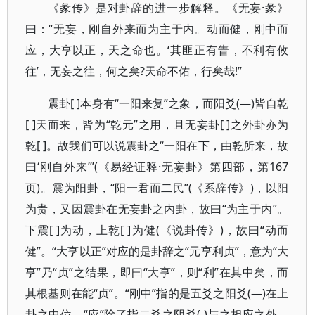
《彖传》是对卦辞的进一步解释。《无妄·彖》
曰：“无妄，刚自外来而为主于内。动而健，刚中而
应，大亨以正，天之命也。‘其匪正有眚，不利有攸
往’，无妄之往，何之矣?天命不佑，行矣哉!”
震卦[ ]本身有“一阳来复”之象，而阳爻(—)皆自乾
[ ]天而来，皆为“乾元”之用，且无妄卦[ ]之外卦亦为
乾[ ]。故我们可以说震卦之“一阳在下，由乾所来，故
曰‘刚自外来’”(《易经证释·无妄卦》第四部，第167
页)。震为阳卦，“阳一君而二民”(《系辞传》)，以阳
为贵，又因震卦在无妄卦之内卦，故曰“为主于内”。
下震[ ]为动，上乾[ ]为健(《说卦传》)，故曰“动而
健”。“大亨以正”对应的是卦辞之“元亨利贞”，意为“大
亨”乃“贞”之结果，即曰“大亨”，则“利”在其中矣，而
其根基则在能“贞”。“刚中”指的是五爻之阳爻(—)在上
卦之中位，“应”除了指二爻之阴爻( )与之相应之外，