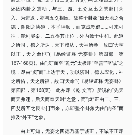
还因内卦之震动，与三、四、五爻互出之巽卦[ ]为
入、为进退，亦与五爻相应。故整个卦象“如天地之合
德，阴阳之协道，本乎坤顺，而克成乾健……可来可
往，能刚能柔。二五得其正位，外内致于中和。此道
之所同，德之所达，天下咸从，天神所眷，故曰‘大亨
以正，天之命也’”(《易经证释·无妄卦》第四部，第
167-168页)。由“贞”而至“乾元”太极即“至善”“至诚”之
境，即由“贞”而“上达于天，功以济时，德以应化，神
之所佑，天之所福，故曰‘天命’”(《易经证释·无妄卦》
第四部，第168页)，此亦即《乾·文言》所说的“先天
而天弗违，后天而奉天时”之意，而“贞”正由二、三、
四爻所互之艮卦[ ]而来，亦即整个卦象为由“内圣”而
推及“外王”之象。
由上可知，无妄之四德乃基于诚正，不诚不正即