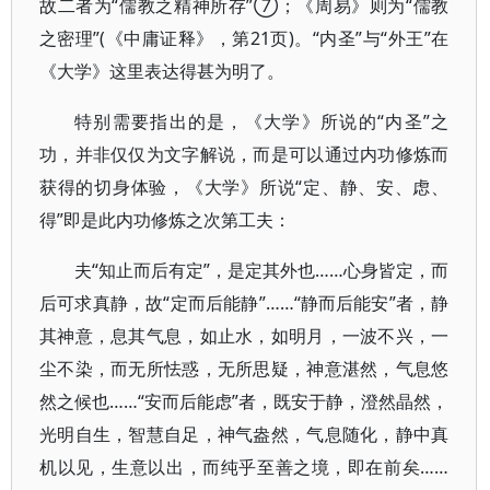
故二者为“儒教之精神所存”⑦；《周易》则为“儒教
之密理”(《中庸证释》，第21页)。“内圣”与“外王”在
《大学》这里表达得甚为明了。
特别需要指出的是，《大学》所说的“内圣”之
功，并非仅仅为文字解说，而是可以通过内功修炼而
获得的切身体验，《大学》所说“定、静、安、虑、
得”即是此内功修炼之次第工夫：
夫“知止而后有定”，是定其外也……心身皆定，而
后可求真静，故“定而后能静”……“静而后能安”者，静
其神意，息其气息，如止水，如明月，一波不兴，一
尘不染，而无所怯惑，无所思疑，神意湛然，气息悠
然之候也……“安而后能虑”者，既安于静，澄然晶然，
光明自生，智慧自足，神气盎然，气息随化，静中真
机以见，生意以出，而纯乎至善之境，即在前矣……