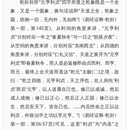
乾卦卦辞“元亨利贞”四字所显之乾象既是一个全
象，又是一个圆象，换句话说即“天道之全，乾象之
圆，统御一切，无内外，无始终”(《易经证释·乾卦》
第一部，第145页)。从时间的角度来讲，“元亨利
贞”分别对应一年之“春夏秋冬”与一日之“朝昼夕夜”；
从空间的角度来讲，分别对应“东南西北”；从四德的
角度来讲，分别对应“仁礼义信”。天道之展开为“元亨
利贞”即春夏秋冬，而人道必返修即由贞而利、而亨、
而元，最终上合天道而直达“乾元”太极(〇)之境，故
曰：“乾之四德，元亨利贞，天之序也，在人则先‘利
贞’而后‘元亨’，以人道重在己也。修己以成诚，然后
成人成物；修己以正心，然后正人正国；修己以全
生，然后安天下。皆在己也。……内见性命之正以达
利贞，外致治平之功以孚元亨。”(《易经证释·乾卦》
第一部，第56-57页)可见，这里“利贞”为“内圣”之