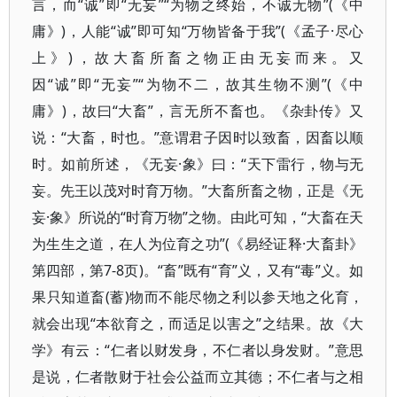
言，而“诚”即“无妄”“为物之终始，不诚无物”(《中
庸》)，人能“诚”即可知“万物皆备于我”(《孟子·尽心
上》)，故大畜所畜之物正由无妄而来。又
因“诚”即“无妄”“为物不二，故其生物不测”(《中
庸》)，故曰“大畜”，言无所不畜也。《杂卦传》又
说：“大畜，时也。”意谓君子因时以致畜，因畜以顺
时。如前所述，《无妄·象》曰：“天下雷行，物与无
妄。先王以茂对时育万物。”大畜所畜之物，正是《无
妄·象》所说的“时育万物”之物。由此可知，“大畜在天
为生生之道，在人为位育之功”(《易经证释·大畜卦》
第四部，第7-8页)。“畜”既有“育”义，又有“毒”义。如
果只知道畜(蓄)物而不能尽物之利以参天地之化育，
就会出现“本欲育之，而适足以害之”之结果。故《大
学》有云：“仁者以财发身，不仁者以身发财。”意思
是说，仁者散财于社会公益而立其德；不仁者与之相