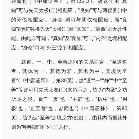
通澈也”(《中庸证释》，第135页)。故这里的“真
知”可与先天太极(〇)相配应，“良知”可与两仪图( )中
的阳仪相配应，“身命”则可与阴仪相配应，而“良
知”能够“独接先天”太极(〇)即“真知”，“身命”则无此性
能。由此亦可知，“真知”及“良知”可与“内圣”之境相配
应，“身命”可与“外王”之行相配应。
就道、一、中、至善之间的关系而言，“至道也
者，其体为一，其德为静，其名为中，其境为至
善”(《中庸证释》，第80页)，故“道”“一”“静”“中”“至
善”等皆可用先天太极(〇)来符示之，皆为“内圣”之功
所达之境。而“‘一贯’也，‘主静’也，‘执中’也，‘用
极’也，‘止至善’也，皆同也”(《中庸证释》，第80
页)，皆为达“至善”之境之方便法门，由其内而推其外
则为“明明德”即“外王”之行。