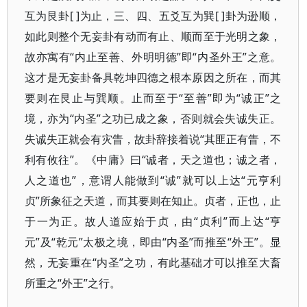
互为艮卦[ ]为止，三、四、五爻互为巽[ ]卦为逊顺，
如此则整个无妄卦有动而有止、顺而至于光明之象，
故亦寓有“内止至善、外明明德”即“内圣外王”之意。
这才是无妄卦备具乾坤四德之根本原因之所在，而其
要则在艮止与巽顺。止而至于“至善”即为“诚正”之
境，亦为“内圣”之功已成之象，否则就会失诚失正。
失诚失正就会有灾眚，故卦辞接着说“其匪正有眚，不
利有攸往”。《中庸》曰“诚者，天之道也；诚之者，
人之道也”，意谓人能做到“诚”就可以上达“元亨利
贞”所象征之天道，而其要则在知止。贞者，正也，止
于一为正。故人道应始于贞，由“贞利”而上达“亨
元”及“乾元”太极之境，即由“内圣”而推至“外王”。显
然，无妄重在“内圣”之功，有此基础才可以推至大畜
所重之“外王”之行。