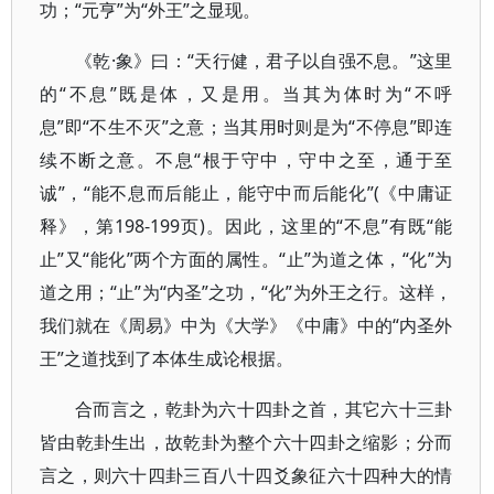
功；“元亨”为“外王”之显现。
《乾·象》曰：“天行健，君子以自强不息。”这里
的“不息”既是体，又是用。当其为体时为“不呼
息”即“不生不灭”之意；当其用时则是为“不停息”即连
续不断之意。不息“根于守中，守中之至，通于至
诚”，“能不息而后能止，能守中而后能化”(《中庸证
释》，第198-199页)。因此，这里的“不息”有既“能
止”又“能化”两个方面的属性。“止”为道之体，“化”为
道之用；“止”为“内圣”之功，“化”为外王之行。这样，
我们就在《周易》中为《大学》《中庸》中的“内圣外
王”之道找到了本体生成论根据。
合而言之，乾卦为六十四卦之首，其它六十三卦
皆由乾卦生出，故乾卦为整个六十四卦之缩影；分而
言之，则六十四卦三百八十四爻象征六十四种大的情