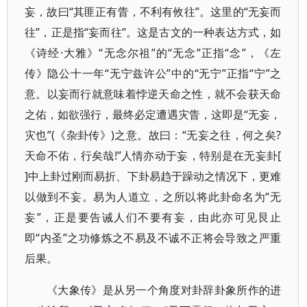
妄，故曰“其匪正有眚，不利有攸往”。这里的“无妄而
往”，正是指“妄而往”。这是古文的一种表达方式，如
《诗经·大雅》“无念尔祖”的“无念”正指“念”，《左
传》隐公十一年“无宁兹许公”中的“无宁”正指“宁”之
意。以妄而行就意味着悖逆天命之性，就不会获天命
之佑，如欲强行，最终必定遭遇灾眚，这即是“无妄，
灾也”(《杂卦传》)之意。故曰：“无妄之往，何之矣?
天命不佑，行矣哉!”人情亦动于妄，特别是在无妄卦[
]中上卦过刚而易折、下卦易趋于躁动之情况下，更难
以做到不妄。易为人道立，之所以将此卦命名为“无
妄”，正是要告诫人们不要有妄，由此亦可见艮止
即“内圣”之功修炼之不易及不诚不正将会导致之严重
后果。
《大象传》是从另一个角度对卦辞卦象所作的进