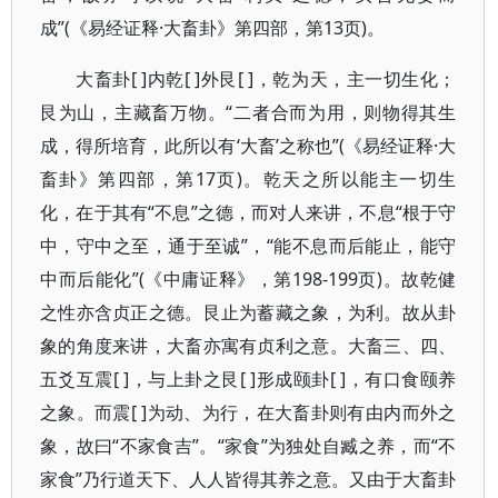
成”(《易经证释·大畜卦》第四部，第13页)。
大畜卦[ ]内乾[ ]外艮[ ]，乾为天，主一切生化；
艮为山，主藏畜万物。“二者合而为用，则物得其生
成，得所培育，此所以有‘大畜’之称也”(《易经证释·大
畜卦》第四部，第17页)。乾天之所以能主一切生
化，在于其有“不息”之德，而对人来讲，不息“根于守
中，守中之至，通于至诚”，“能不息而后能止，能守
中而后能化”(《中庸证释》，第198-199页)。故乾健
之性亦含贞正之德。艮止为蓄藏之象，为利。故从卦
象的角度来讲，大畜亦寓有贞利之意。大畜三、四、
五爻互震[ ]，与上卦之艮[ ]形成颐卦[ ]，有口食颐养
之象。而震[ ]为动、为行，在大畜卦则有由内而外之
象，故曰“不家食吉”。“家食”为独处自臧之养，而“不
家食”乃行道天下、人人皆得其养之意。又由于大畜卦