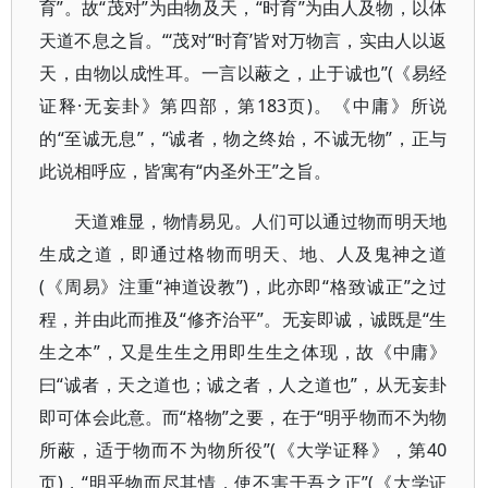
育”。故“茂对”为由物及天，“时育”为由人及物，以体
天道不息之旨。“‘茂对’‘时育’皆对万物言，实由人以返
天，由物以成性耳。一言以蔽之，止于诚也”(《易经
证释·无妄卦》第四部，第183页)。《中庸》所说
的“至诚无息”，“诚者，物之终始，不诚无物”，正与
此说相呼应，皆寓有“内圣外王”之旨。
天道难显，物情易见。人们可以通过物而明天地
生成之道，即通过格物而明天、地、人及鬼神之道
(《周易》注重“神道设教”)，此亦即“格致诚正”之过
程，并由此而推及“修齐治平”。无妄即诚，诚既是“生
生之本”，又是生生之用即生生之体现，故《中庸》
曰“诚者，天之道也；诚之者，人之道也”，从无妄卦
即可体会此意。而“格物”之要，在于“明乎物而不为物
所蔽，适于物而不为物所役”(《大学证释》，第40
页)，“明乎物而尽其情，使不害于吾之正”(《大学证