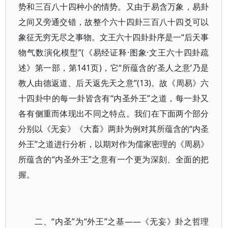
势和三百八十四种小的情势。又由于易含万象，易卦
之间又旁通交错，故整个六十四卦三百八十四爻可以
象征无穷无尽之事物。文王六十四卦卦序是一“后天事
物气数演化模型”(《易经证释·图象·文王六十四卦疏
述》第一部，第141页)，它“所蕴含的‘圣人之意’乃是
教人由德返道、后天返先天之意”(13)。故《周易》六
十四卦中的每一卦皆含有“内圣外王”之道，每一卦又
各有侧重而体现出不同之特点。我们在下面两个部分
分别以《无妄》《大畜》两卦为例对其所蕴含的“内圣
外王”之道进行分析，以期对作为儒家密理的《周易》
所蕴含的“内圣外王”之意有一个更为深刻、全面的把
握。
二、“内圣”为“外王”之基——《无妄》卦之哲理