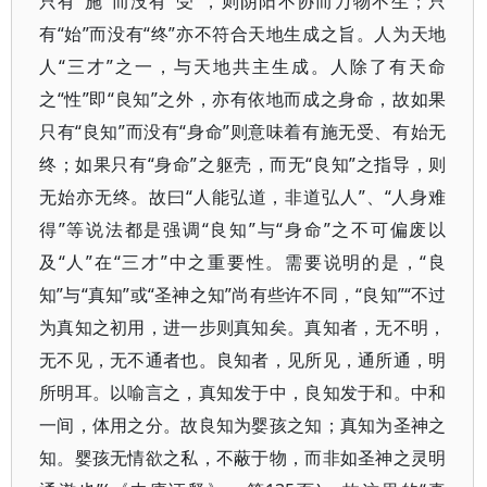
只有“施”而没有“受”，则阴阳不协而万物不生；只
有“始”而没有“终”亦不符合天地生成之旨。人为天地
人“三才”之一，与天地共主生成。人除了有天命
之“性”即“良知”之外，亦有依地而成之身命，故如果
只有“良知”而没有“身命”则意味着有施无受、有始无
终；如果只有“身命”之躯壳，而无“良知”之指导，则
无始亦无终。故曰“人能弘道，非道弘人”、“人身难
得”等说法都是强调“良知”与“身命”之不可偏废以
及“人”在“三才”中之重要性。需要说明的是，“良
知”与“真知”或“圣神之知”尚有些许不同，“良知”“不过
为真知之初用，进一步则真知矣。真知者，无不明，
无不见，无不通者也。良知者，见所见，通所通，明
所明耳。以喻言之，真知发于中，良知发于和。中和
一间，体用之分。故良知为婴孩之知；真知为圣神之
知。婴孩无情欲之私，不蔽于物，而非如圣神之灵明