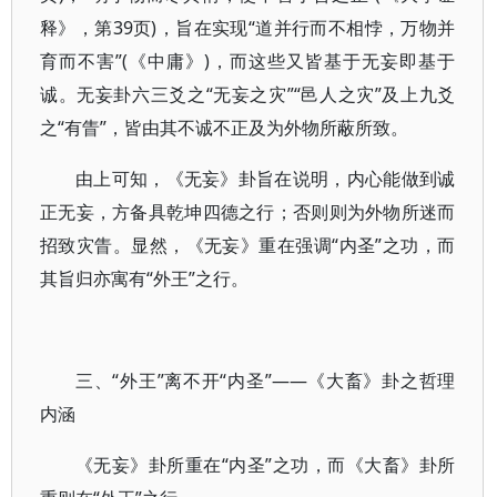
释》，第39页)，旨在实现“道并行而不相悖，万物并
育而不害”(《中庸》)，而这些又皆基于无妄即基于
诚。无妄卦六三爻之“无妄之灾”“邑人之灾”及上九爻
之“有眚”，皆由其不诚不正及为外物所蔽所致。
由上可知，《无妄》卦旨在说明，内心能做到诚
正无妄，方备具乾坤四德之行；否则则为外物所迷而
招致灾眚。显然，《无妄》重在强调“内圣”之功，而
其旨归亦寓有“外王”之行。
三、“外王”离不开“内圣”——《大畜》卦之哲理
内涵
《无妄》卦所重在“内圣”之功，而《大畜》卦所