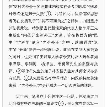
但“这种内圣外王的理想建构模式在企及到现实的物象
时最终还是归于失败”①。尽管如此，信持儒家思想
者仍在发扬孔子“知其不可而为之”之精神，力图坚持
并弘扬此说。特别是当代新儒家的代表人物牟宗三先
生提出“内圣开出新外王”之说，旨在将西方的“民
主”与“科学”纳入“内圣外王”之中，以期通过“返
本”而“开新”即进一步完善此说。此说在受到大家赞扬
的同时，也受到了美籍华人学者余英时及大陆学者如
李泽厚、李翔海、杨泽波、韦勇等先生的质疑与批
评。②即使牟先生的弟子林安梧先生对其师之说亦多
有反思。③从先儒及当今学界对这一问题的持续关注
来看，“内圣外王”本身已成为一个历久弥新的话题。
近年来，笔者亦十分关注这一问题，并发表过与
此问题有些许关联的三篇论文④，最近亦在陆续写一