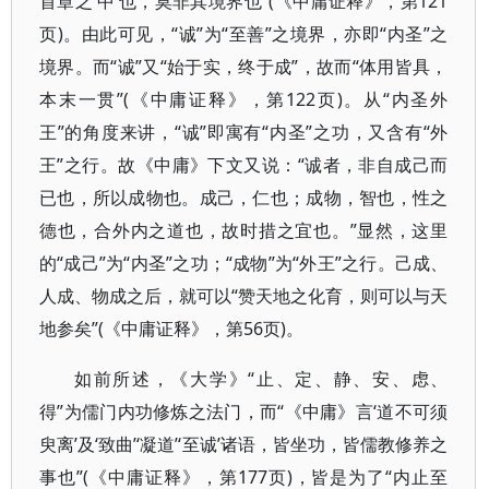
首章之‘中’也，莫非其境界也”(《中庸证释》，第121
页)。由此可见，“诚”为“至善”之境界，亦即“内圣”之
境界。而“诚”又“始于实，终于成”，故而“体用皆具，
本末一贯”(《中庸证释》，第122页)。从“内圣外
王”的角度来讲，“诚”即寓有“内圣”之功，又含有“外
王”之行。故《中庸》下文又说：“诚者，非自成己而
已也，所以成物也。成己，仁也；成物，智也，性之
德也，合外内之道也，故时措之宜也。”显然，这里
的“成己”为“内圣”之功；“成物”为“外王”之行。己成、
人成、物成之后，就可以“赞天地之化育，则可以与天
地参矣”(《中庸证释》，第56页)。
如前所述，《大学》“止、定、静、安、虑、
得”为儒门内功修炼之法门，而“《中庸》言‘道不可须
臾离’及‘致曲’‘凝道’‘至诚’诸语，皆坐功，皆儒教修养之
事也”(《中庸证释》，第177页)，皆是为了“内止至