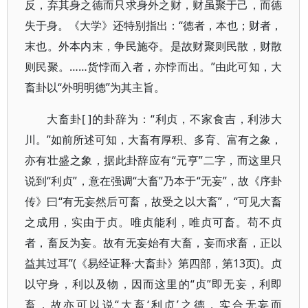
反，弃其身之德而只求身外之财，财虽聚于己，而德
失于身。《大学》还特别指出：“德者，本也；财者，
末也。外本内末，争民施夺。是故财聚则民散，财散
则民聚。……货悖而入者，亦悖而出。”由此可知，大
畜卦以“外明明德”为其主旨。
大畜卦[ ]的卦辞为：“利贞，不家食吉，利涉大
川。”如前所述可知，大畜有厚积、多育、富有之象，
亦有壮盛之象，据此卦辞应有“元亨”二字，而这里只
说到“利贞”，意在强调“大畜”乃本于“无妄”，故《序卦
传》曰“有无妄然后可畜，故受之以大畜”，“可见大畜
之成用，实由于贞。唯贞能利，唯贞可畜。苟不贞
者，畜反为妄。故有无妄始有大畜，妄而求畜，正以
益其过耳”(《易经证释·大畜卦》第四部，第13页)。贞
以守身，利以及物，因而这里的“贞”即无妄，利即
畜，故亦可以说“大畜‘利贞’之德，实合无妄而