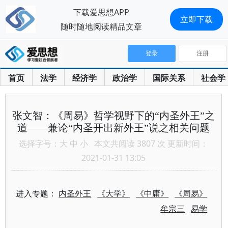
下载爱思想APP
立即下载
随时随地阅读精品文章
登录
注册
首页
法学
经济学
政治学
国际关系
社会学
张文智：《周易》哲学视野下的“内圣外王”之
道——兼论“内圣开出新外王”说之相关问题
选择字号：
大
中
小
本文共阅读 3807 次 更新时间：
2021-01-31 13:05
进入专题：
内圣外王
《大学》
《中庸》
《周易》
牟宗三
易学