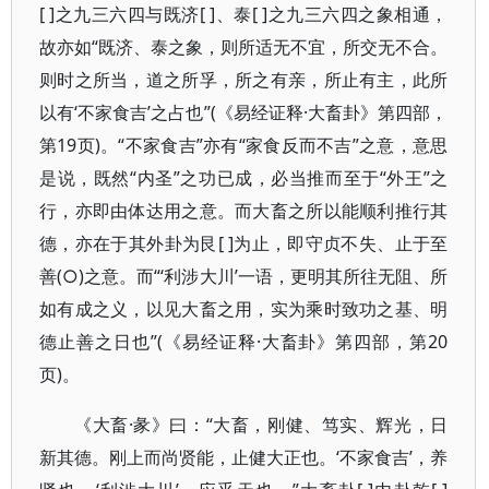
[ ]之九三六四与既济[ ]、泰[ ]之九三六四之象相通，
故亦如“既济、泰之象，则所适无不宜，所交无不合。
则时之所当，道之所孚，所之有亲，所止有主，此所
以有‘不家食吉’之占也”(《易经证释·大畜卦》第四部，
第19页)。“不家食吉”亦有“家食反而不吉”之意，意思
是说，既然“内圣”之功已成，必当推而至于“外王”之
行，亦即由体达用之意。而大畜之所以能顺利推行其
德，亦在于其外卦为艮[ ]为止，即守贞不失、止于至
善(○)之意。而“‘利涉大川’一语，更明其所往无阻、所
如有成之义，以见大畜之用，实为乘时致功之基、明
德止善之日也”(《易经证释·大畜卦》第四部，第20
页)。
《大畜·彖》曰：“大畜，刚健、笃实、辉光，日
新其德。刚上而尚贤能，止健大正也。‘不家食吉’，养