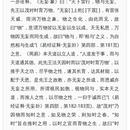
一步诠释。《无妄·象》曰：“天下雷行，物与无妄。
先王以茂对时育万物。”无妄[ ]上乾[ ]下震[ ]，有雷张
天威、雨润万物之象。物之生化，由此而见，故
曰“物”，意谓万物皆以无妄以生以成。天无私恩，万
物因无妄而同生成，故曰“物与，即‘相与’之义，为自
然相与生成”(《易经证释·无妄卦》第四部，第181页)
之意。《周易》本天道以立人道，“人道发于事，而与
天道通其德。此先王法天因时而以‘茂对时育万物’，以
推乎天之功，尽乎物之性，遂其长育，达其材能，以
配于天恩。是先王之政教，亦无妄之所成，而恩威亦
无妄之所用。所谓视民如胞，视物同与，实本天之
道，而推人之性，以尽物之性，一归于诚而已”(《易
经证释·无妄卦》第四部，第182-183页)。故“茂对”乃
因物而知时之意，如见物之荣，则知时之春。“知
时”旨在推时之用，以时之宜而育物之生，故曰“时