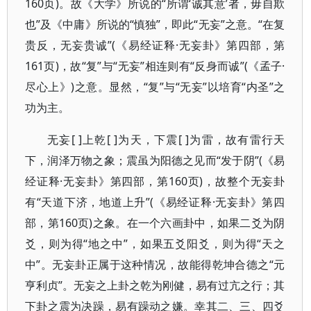
160页)。故《大学》所说的“所谓‘诚其意’者，毋自欺
也”及《中庸》所说的“慎独”，即此“无妄”之意。“在复
贵反，无妄贵诚”(《易经证释·无妄卦》第四部，第
161页)，故“复”与“无妄”相连则有“反身而诚”(《孟子·
尽心上》)之意。显然，“复”与“无妄”以培育“内圣”之
功为主。
无妄[ ]上乾[ ]为天，下震[ ]为雷，故有雷行天
下，润泽万物之象；震虽为阳德之见而“发于阴”(《易
经证释·无妄卦》第四部，第160页)，故整个无妄卦
有“天道下济，地道上升”(《易经证释·无妄卦》第四
部，第160页)之象。在一个六画卦中，如果二爻为阴
爻，则为得“地之中”，如果五爻阳爻，则为得“天之
中”。无妄卦正属于这种情况，故能得乾坤合德之“元
亨利贞”。无妄之上卦之乾为刚健，易有过亢之行；其
下卦之震为决躁，易有躁动之嫌。幸其二、三、四爻