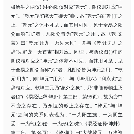
极所生之两仪( )中的阳仪对应“乾元”，阴仪则对应“坤
元”。“乾元”能“统天”“御天”⑩，故“乾元”在“乾[ ]”之
上。“乾元”之体不可见，而其用可见，见于全易之阳
爻而称“九”者，凡阳爻皆为“乾元”之用，故《乾·文
言》曰“‘乾元’用九，乃见天则”，并与《乾·用九》之
辞“见群龙，无首吉”相对应。同理，与两仪图( )中的
阴仪相对应之“坤元”之体亦不可见，而其用可见，见
于全易之阴爻而称“六”者，凡阴爻皆为坤元之用。“‘乾
元’用九”，则“坤元”“用六”，与《坤·用六》“利永贞”之
辞相对应。乾坤二元乃“象外之象”，乃“非随形物生灭
者也”(《易经证释·坤卦》第二部，第99页)，故为变中
不变之存在，乃永恒的形上之存在。“乾元”与“坤
元”之间的关系则表现为，“一为阳主施，一为阴主
受；一为气(之)始，一为形(之)先”(《易经证释·坤卦》
第二部，第34页)；《乾·彖》曰“大哉乾元，万物资