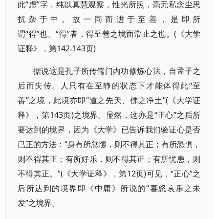
此“虑”字，纯以真慧观察，性光所照，毫无私念尘思
扰杂于中。故一同而进于至善，是即所
谓“得”也。“得”者，得至善之境而常止之也。(《大学
证释》，第142-143页)
据说这是孔子所传儒门内功修炼心法，自孟子之
后而失传。人只有在至静的状态下才能体得此“至
善”之境，此境亦即“道之先天、佛之净土”(《大学证
释》，第143页)之境界。显然，这亦是“正心”之后所
要达到的境界，因为《大学》已告诉我们验证心是否
已正的方法：“身有所忿懥，则不得其正；有所恐惧，
则不得其正；有所好乐，则不得其正；有所忧患，则
不得其正。”(《大学证释》，第12页)可见，“正心”之
后所达到的境界即《中庸》所说的“喜怒哀乐之未
发”之境界。