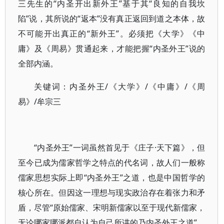
三先生的“内圣开出新外王”基于其“良知的自我坎
陷”说，其所说的“返本”没有真正返回到道之本体，故
不可能开出真正的“新外王”。必须把《大学》《中
庸》及《周易》贯通起来，才能把握“内圣外王”说的
全部内涵。
关键词：内圣外王/《大学》/《中庸》/《周
易》/牟宗三
“内圣外王”一词虽然首见于《庄子·天下篇》，但
至今已成为儒家哲学之特点的代名词，故人们一般称
儒家思想实际上即“内圣外王”之道，也是中国哲学的
核心所在。但因这一理想与现实政治存在着张力和矛
盾，尽管“原始儒家、宋明新儒家以至于现代新儒家，
无论哪家哪派都自认为自己所讲的乃内圣外王之道”，