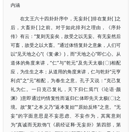
内涵
在文王六十四卦卦序中，无妄卦[ ]排在复卦[ ]之
后，大畜卦[ ]之前。对于如此排列之理由，《序卦
传》有云：“复则无妄矣，故受之以无妄。有无妄然后
可畜，故受之以大畜。”通过体悟复卦之意象，人们可
以“见天地之心”(《复·彖》)，而“天地之心”即仁心。从
道体的角度来讲，“仁”与“乾元”及先天太极(〇)相配
应，为生生之本；从道用的角度来讲，仁与乾卦“元亨
利贞”之“元”相配，为春生之意。孔子又说：“克己复
礼为仁。一日克己复礼，天下归仁焉!”(《论语·颜
渊》)意即通过约情复性而返归仁体即先天太极(〇)之
境。故“复”之本义乃“返本复始”“原始反终”之意。“无
妄”的字面意思是不妄思虑、不妄作为，其寓意则
为“真诚而无欺饰”(《易经证释·无妄卦》第四部，第