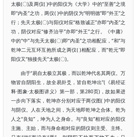
太极(〇)及两仪( )中的阳仪为《大学》中的“至善”之境
即“内圣”之功，两仪( )中的阴仪为“明明德”即“外王”之
行；先天太极(〇)与阳仪对应“格致诚正”亦即“内圣”之
功，阴仪对应“修齐治平”亦即“外王”之行。《中庸》
中的“中”与先天太极(〇)即“内圣”之功相配应，“和”与
乾坤二元互环互抱所成之两仪( )相配应，而“乾元”即
阳仪又“独接先天”太极(〇)。
由于“易自太极立其极，而以乾坤代名其两仪。万
物皆自阴阳生，故全易卦爻，皆自乾坤出”(《易经证
释·图象·太极图讲义》第一部，第280页)，故如果进
一步向下落实，乾坤亦分别对应于两仪图( )中的阳仪
与阴仪。人在天地之间，为天地即乾坤之合体。乾为
人之“良知”，坤为人之身命。与“良知”相对应的阳仪
主施、主始，而与身命相对应的阴仪则主受、主终。