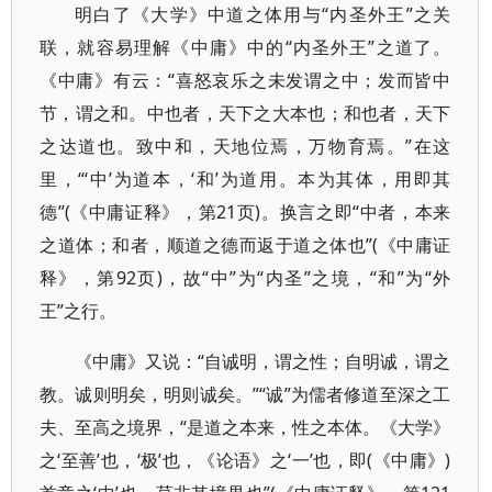
明白了《大学》中道之体用与“内圣外王”之关
联，就容易理解《中庸》中的“内圣外王”之道了。
《中庸》有云：“喜怒哀乐之未发谓之中；发而皆中
节，谓之和。中也者，天下之大本也；和也者，天下
之达道也。致中和，天地位焉，万物育焉。”在这
里，“‘中’为道本，‘和’为道用。本为其体，用即其
德”(《中庸证释》，第21页)。换言之即“中者，本来
之道体；和者，顺道之德而返于道之体也”(《中庸证
释》，第92页)，故“中”为“内圣”之境，“和”为“外
王”之行。
《中庸》又说：“自诚明，谓之性；自明诚，谓之
教。诚则明矣，明则诚矣。”“诚”为儒者修道至深之工
夫、至高之境界，“是道之本来，性之本体。《大学》
之‘至善’也，‘极’也，《论语》之‘一’也，即(《中庸》)