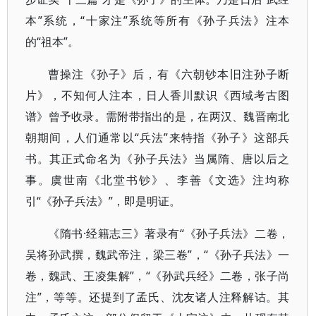
本”系统，“十家注”系统等所有《孙子兵法》注本
的“祖本”。
曹操注《孙子》后，有《六朝钞本旧注孙子断
片》，不知何人注本，日人香川默识《西域考古图
谱》曾予收录。需附带指出的是，在两汉、魏晋南北
朝期间，人们通常以“兵法”来特指《孙子》这部兵
书。其正式命名为《孙子兵法》当属隋、唐以后之
事。虞世南《北堂书钞》、李善《文选》注均称
引“《孙子兵法》”，即是明证。
《隋书·经籍志三》著录有“《孙子兵法》二卷，
吴将孙武撰，魏武帝注，梁三卷”，“《孙子兵法》一
卷，魏武、王凌集解”，“《孙武兵经》二卷，张子尚
注”，等等。还提到了孟氏、沈友诸人注释解诂。其