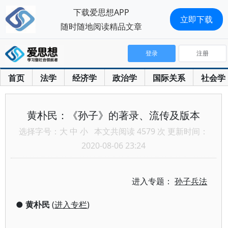
下载爱思想APP
立即下载
随时随地阅读精品文章
登录
注册
首页
法学
经济学
政治学
国际关系
社会学
黄朴民：《孙子》的著录、流传及版本
选择字号：
大
中
小
本文共阅读 4579 次 更新时间：
2020-08-06 23:24
进入专题：
孙子兵法
●
黄朴民
(
进入专栏
)