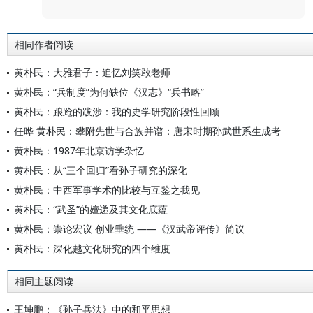
相同作者阅读
黄朴民：大雅君子：追忆刘笑敢老师
黄朴民：“兵制度”为何缺位《汉志》“兵书略”
黄朴民：踉跄的跋涉：我的史学研究阶段性回顾
任晔 黄朴民：攀附先世与合族并谱：唐宋时期孙武世系生成考
黄朴民：1987年北京访学杂忆
黄朴民：从“三个回归”看孙子研究的深化
黄朴民：中西军事学术的比较与互鉴之我见
黄朴民：“武圣”的嬗递及其文化底蕴
黄朴民：崇论宏议 创业垂统 ——《汉武帝评传》简议
黄朴民：深化越文化研究的四个维度
相同主题阅读
王坤鹏：《孙子兵法》中的和平思想