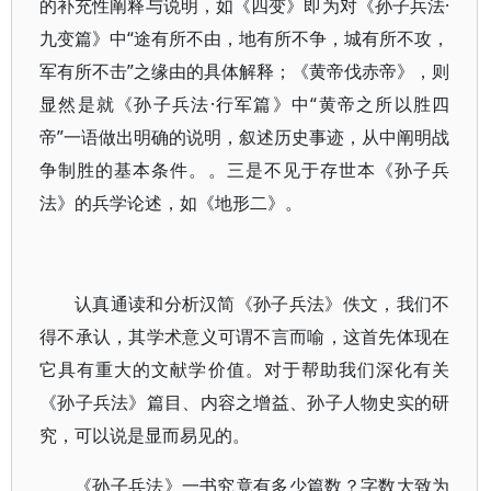
的补充性阐释与说明，如《四变》即为对《孙子兵法·
九变篇》中“途有所不由，地有所不争，城有所不攻，
军有所不击”之缘由的具体解释；《黄帝伐赤帝》，则
显然是就《孙子兵法·行军篇》中“黄帝之所以胜四
帝”一语做出明确的说明，叙述历史事迹，从中阐明战
争制胜的基本条件。。三是不见于存世本《孙子兵
法》的兵学论述，如《地形二》。
认真通读和分析汉简《孙子兵法》佚文，我们不
得不承认，其学术意义可谓不言而喻，这首先体现在
它具有重大的文献学价值。对于帮助我们深化有关
《孙子兵法》篇目、内容之增益、孙子人物史实的研
究，可以说是显而易见的。
《孙子兵法》一书究竟有多少篇数？字数大致为