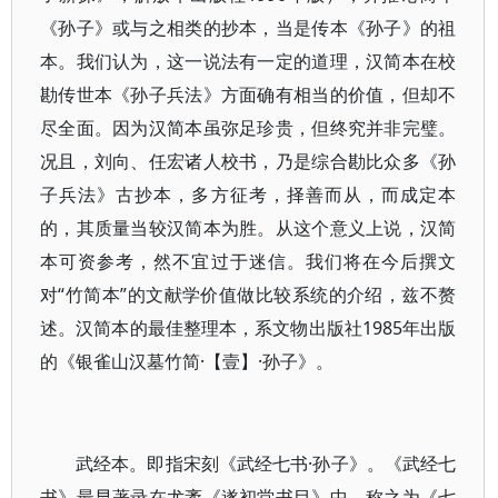
《孙子》或与之相类的抄本，当是传本《孙子》的祖
本。我们认为，这一说法有一定的道理，汉简本在校
勘传世本《孙子兵法》方面确有相当的价值，但却不
尽全面。因为汉简本虽弥足珍贵，但终究并非完璧。
况且，刘向、任宏诸人校书，乃是综合勘比众多《孙
子兵法》古抄本，多方征考，择善而从，而成定本
的，其质量当较汉简本为胜。从这个意义上说，汉简
本可资参考，然不宜过于迷信。我们将在今后撰文
对“竹简本”的文献学价值做比较系统的介绍，兹不赘
述。汉简本的最佳整理本，系文物出版社1985年出版
的《银雀山汉墓竹简·【壹】·孙子》。
武经本。即指宋刻《武经七书·孙子》。《武经七
书》最早著录在尤袤《遂初堂书目》中，称之为《七