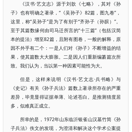
《汉书·艺文志》源于刘歆《七略》，其对《孙
子》也有明确之著录，“《吴孙子》82篇，图九卷”，
这里，称“吴孙子”是为了有别于“齐孙子（孙膑）”。
至于其篇数缘何由司马迁所言的“十三篇”（包括汉简
本的提法）增至82篇，且附有图卷，一般的解释，原
因不外乎有二个：一是人们对《孙子》不断增益的结
果，使其篇数大大膨胀。二是因人们重新编纂篇次所
致。我们认为，当以第一种因素可能性为大。
但是，这样来说明《汉书·艺文志·兵书略》与
《史记》有关《孙子兵法》篇数上著录所存在的严重
差异，毕竟显得证据单薄、论述苍白。是推测猜度居
多，似难真正成立。
所幸的是，1972年山东临沂银雀山汉墓竹简《孙
子兵法》佚文的发现，为澄清和解决这个学术公案提