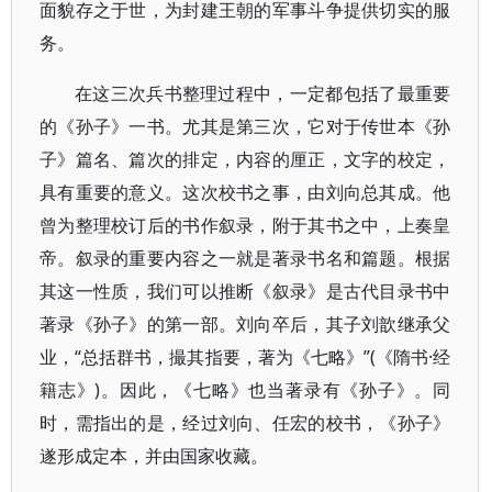
面貌存之于世，为封建王朝的军事斗争提供切实的服
务。
在这三次兵书整理过程中，一定都包括了最重要
的《孙子》一书。尤其是第三次，它对于传世本《孙
子》篇名、篇次的排定，内容的厘正，文字的校定，
具有重要的意义。这次校书之事，由刘向总其成。他
曾为整理校订后的书作叙录，附于其书之中，上奏皇
帝。叙录的重要内容之一就是著录书名和篇题。根据
其这一性质，我们可以推断《叙录》是古代目录书中
著录《孙子》的第一部。刘向卒后，其子刘歆继承父
业，“总括群书，撮其指要，著为《七略》”(《隋书·经
籍志》)。因此，《七略》也当著录有《孙子》。同
时，需指出的是，经过刘向、任宏的校书，《孙子》
遂形成定本，并由国家收藏。