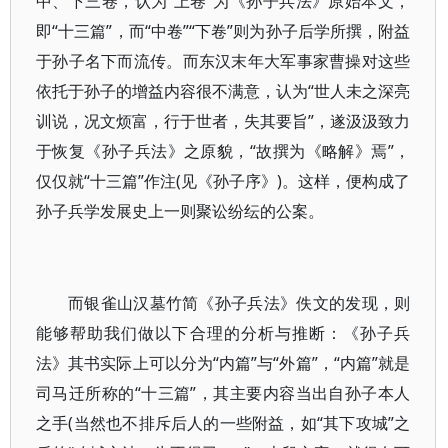
中、下三卷，认为“上卷”为《孙子兵法》原始本文，
即“十三篇”，而“中卷”“下卷”则为孙子后学所撰，附益
于孙子名下而流传。而东汉末年大军事家曹操对这些
依托于孙子的增益内容很不满意，认为“世人未之深亮
训说，况文烦富，行于世者，失其要旨”，遂汲汲致力
于恢复《孙子兵法》之原貌，“故撰为《略解》焉”，
仅仅就“十三篇”作注(见《孙子序》)。这样，便构成了
孙子兵学发展史上一则聚讼纷纭的公案。
而银雀山汉墓竹简《孙子兵法》佚文的发现，则
能够帮助我们做以下合理的分析与推断：《孙子兵
法》其书实际上可以分为“内篇”与“外篇”，“内篇”就是
司马迁所称的“十三篇”，其主要内容当出自孙子本人
之手(当然也不排斥后人的一些附益，如“其下攻城”之