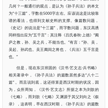
几何？一般通行的观点，是认为《孙子兵法》的本文
为“十三篇”，字数在5000字左右。应该说这是比较靠
谱的看法，也得到文献史料的支撑。像篇数问题，
《史记》的说法是“十三篇”，而字数问题，东汉高诱
同样指出应为“五千言”：其注释《吕氏春秋·上德》“阖
庐之教，孙、吴之兵，不能当也。”有言：“孙、吴，
吴起、孙武也。吴王阖闾之将也，《兵法》五千言是
也。”
但是，现在东汉班固的《汉书·艺文志·兵书略》
相关著录中，《孙子兵法》的篇数居然多达“八十二
篇” 。而且说到底，这还得算是西汉时期的状况，因
为，众所周知，《汉书·艺文志》所据之本为刘歆的
《七略》，而刘歆《七略》又渊源于其父刘向之《叙
录》，这表明，早在西汉时期，《孙子兵法》的篇数