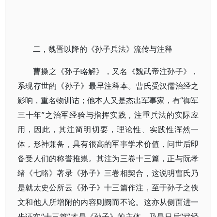
二，魏晋以降的《孙子兵法》流传与注释
曹操之《孙子略解》，又名《魏武帝注孙子》，
系现存世的《孙子》最早注释本。曹氏受汉儒治经之
影响，重名物训诂；他本人又是杰出军事家，有“御军
三十年”之治军经验与指挥实践，注重兵法的实际应
用，因此，其注简明切要，理论性、实践性浑然一
体，形神兼备，具有很高的军事学术价值，问世后即
备受人们的称誉推祟。其注为三卷十三篇，正与阮孝
绪《七略》著录《孙子》三卷相契合，这说明曹氏乃
是就太史公所云《孙子》十三篇作注，至于孙子之佚
文和他人所增附的内容则阙而不论。这亦从侧面进一
步证实“十三篇”才是《孙子》的主体。乃是日后“武经