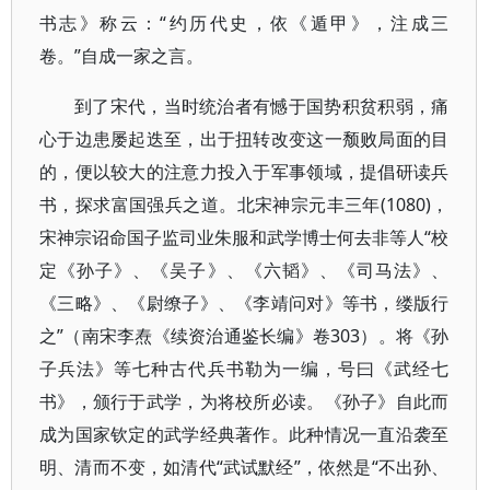
书志》称云：“约历代史，依《遁甲》，注成三
卷。”自成一家之言。
到了宋代，当时统治者有憾于国势积贫积弱，痛
心于边患屡起迭至，出于扭转改变这一颓败局面的目
的，便以较大的注意力投入于军事领域，提倡研读兵
书，探求富国强兵之道。北宋神宗元丰三年(1080)，
宋神宗诏命国子监司业朱服和武学博士何去非等人“校
定《孙子》、《吴子》、《六韬》、《司马法》、
《三略》、《尉缭子》、《李靖问对》等书，缕版行
之”（南宋李焘《续资治通鉴长编》卷303）。将《孙
子兵法》等七种古代兵书勒为一编，号曰《武经七
书》，颁行于武学，为将校所必读。《孙子》自此而
成为国家钦定的武学经典著作。此种情况一直沿袭至
明、清而不变，如清代“武试默经”，依然是“不出孙、