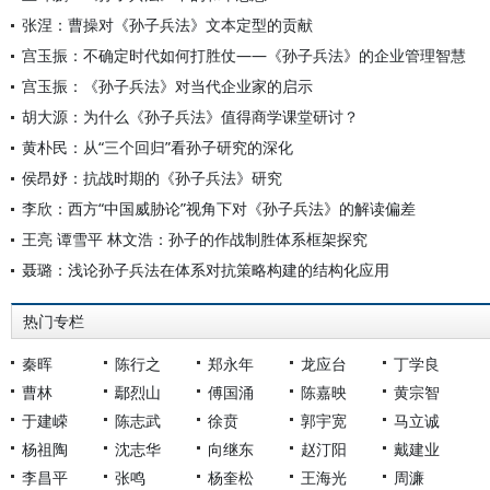
张涅：曹操对《孙子兵法》文本定型的贡献
宫玉振：不确定时代如何打胜仗——《孙子兵法》的企业管理智慧
宫玉振：《孙子兵法》对当代企业家的启示
胡大源：为什么《孙子兵法》值得商学课堂研讨？
黄朴民：从“三个回归”看孙子研究的深化
侯昂妤：抗战时期的《孙子兵法》研究
李欣：西方“中国威胁论”视角下对《孙子兵法》的解读偏差
王亮 谭雪平 林文浩：孙子的作战制胜体系框架探究
聂璐：浅论孙子兵法在体系对抗策略构建的结构化应用
热门专栏
秦晖
陈行之
郑永年
龙应台
丁学良
曹林
鄢烈山
傅国涌
陈嘉映
黄宗智
于建嵘
陈志武
徐贲
郭宇宽
马立诚
杨祖陶
沈志华
向继东
赵汀阳
戴建业
李昌平
张鸣
杨奎松
王海光
周濂