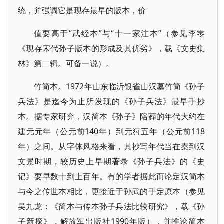
统，并强调它是现存最早的版本，价
值要高于“武经本”与“十一家注本”（参见李零
《现存宋代孙子版本的形成及其优劣》，载《文史集
林》第二辑。可备一说）。
竹简本。1972年山东临沂银雀山汉墓竹简《孙子
兵法》是迄今为止所发现的《孙子兵法》最早手抄
本。据专家研究，汉简本《孙子》陪葬的年代大约在
建元元年（公元前140年）到元狩五年（公元前118
年）之间。从字体风格来看，其抄写年代当在秦到汉
文景时期，较历史上早期著录《孙子兵法》的《史
记》要早数十到上百年。有的学者据此而论定汉简本
与今之传世本相比，更接近于孙武的手定原本（参见
吴九龙：《简本与传本孙子兵法比较研究》，载《孙
子新探》，解放军出版社1990年版），并推论简本