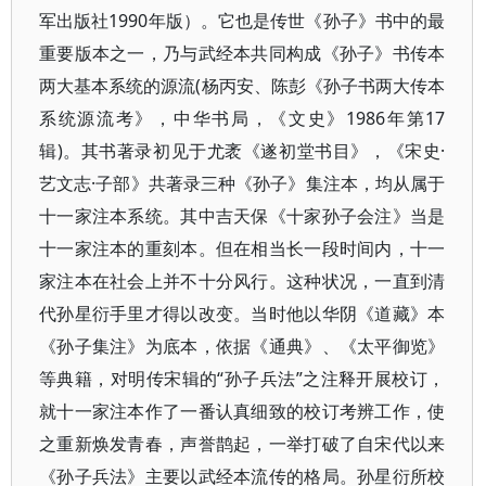
军出版社1990年版）。它也是传世《孙子》书中的最
重要版本之一，乃与武经本共同构成《孙子》书传本
两大基本系统的源流(杨丙安、陈彭《孙子书两大传本
系统源流考》，中华书局，《文史》1986年第17
辑)。其书著录初见于尤袤《遂初堂书目》，《宋史·
艺文志·子部》共著录三种《孙子》集注本，均从属于
十一家注本系统。其中吉天保《十家孙子会注》当是
十一家注本的重刻本。但在相当长一段时间内，十一
家注本在社会上并不十分风行。这种状况，一直到清
代孙星衍手里才得以改变。当时他以华阴《道藏》本
《孙子集注》为底本，依据《通典》、《太平御览》
等典籍，对明传宋辑的“孙子兵法”之注释开展校订，
就十一家注本作了一番认真细致的校订考辨工作，使
之重新焕发青春，声誉鹊起，一举打破了自宋代以来
《孙子兵法》主要以武经本流传的格局。孙星衍所校