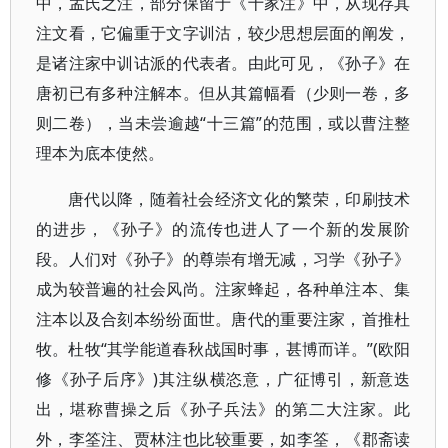
中，孟氏之注，部分保留于《十家注》中，从现存其
注文看，它偏重于文字训沽，较少思想层面的阐发，
是诸注家中训诂派的代表者。由此可见，《孙子》在
唐初已有多种注解本。但从其篇幅看（少则一卷，多
则二卷），当未尝逾越“十三篇”的范围，或以曹注整
理本为底本使然。
唐代以降，随着社会经济文化的繁荣，印刷技术
的进步，《孙子》的流传也进人了一个新的发展阶
段。人们对《孙子》的尊崇有增无减，习学《孙子》
成为较普遍的社会风尚。注家蜂起，各种单注本、集
注本以及合刻本纷纷面世。唐代的重要注家，首推杜
牧。杜牧“其学能道春秋战国时事，甚博而详。”(欧阳
修《孙子后序》)其注纵横恣意，广征博引，新意迭
出，堪称曹操之后《孙子兵法》的第二大注家。此
外，李筌注、贾林注也比较重要，如李筌，《郡斋读