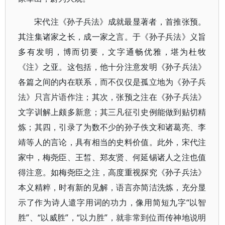
宋代注《孙子兵法》成就最显著者，首推张预。
其注集诸家之长，成一家之言。于《孙子兵法》义旨
多有发明，博而切要，文字通畅优雅，堪为杜牧
《注》之亚。这包括，他十分注意发明《孙子兵法》
各篇之间的内在联系，而不仅仅是孤立地为《孙子兵
法》只言片语作注；其次，张预之注在《孙子兵法》
文字训解上颇多新意；其三凡征引史例能做到贴切精
炼；其四，引录了为数不少的孙子佚文和诸葛亮、李
靖等人的言论，具有相当的史料价值。此外，宋代注
家中，梅尧臣、王皙、郑友贤、何延锡诸人之注也值
得注意。如梅尧臣之注，高度重视探究《孙子兵法》
本义精粹，时有新的见解，语言亦简洁洗炼，充分显
示了作为诗人遣字用词的功力，像用简短九字“以智
胜”、“以威胜”，“以力胜”，就非常到位而传神地说明