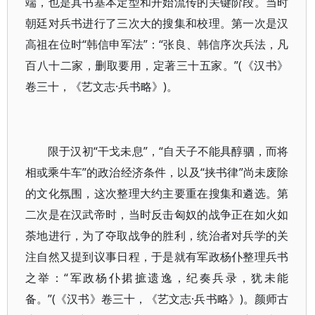
端，也是其书基本定型和开始流传的关键阶段。当时
朝廷对兵书进行了三次大的搜集和校理。第一次是汉
高祖在位时“韩信申军法”：“张良、韩信序次兵法，凡
百八十二家，删取要用，定著三十五家。”(《汉书》
卷三十，《艺文志·兵书略》)。
限于汉初“干戈未息”，“自天子不能具醇驷，而将
相或乘牛车”的政治经济条件，以及“挟书律”尚未废除
的文化氛围，这次整理大约主要重在搜集和遴选。第
二次是在汉武帝时，当时反击匈奴的战争正在如火如
荼地进行，为了夺取战争的胜利，统治者对兵学的关
注自然又提到议事日程，于是就有军政杨仆整理兵书
之举：“军政杨仆捃摭遗逸，纪奏兵录，犹未能
备。”(《汉书》卷三十，《艺文志·兵书略》)。颜师古