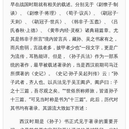
早在战国时期就有相关的载述。分别见于《尉缭子·制
谈》、《尉缭子·将理》、《荀子·议兵》、《鹖冠子·
天则》、《鹖冠子·世兵》、《韩非子·五蠹》、《吕
氏春秋·上德》、《黄帝内经·灵枢》诸典籍篇章。尤
其是韩非子所言“境内皆言兵，藏孙、吴之书家有之，
而兵愈弱，言战者多，披甲者少也”一段文字，更是广
为流传，耳熟能详。但是，《孙子兵法》作为一部系
统的著作，最早被载述著录的，当是西汉前期司马迁
所撰著的《史记》。《史记·孙子吴起列传》云：“孙
子武者，齐人也。以兵法见于吴王阖庐。阖庐曰：子
之十三篇，吾尽观之矣。”“世俗所称师旅，皆道孙子
十三篇。”可见当时称是书为“十三篇”。此后，历代对
其书均有著录。其源流大致如下所述：
西汉时期是《孙子》书正式见于著录的重要开