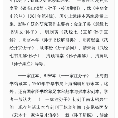
年代更早，错讹之处也较武经本、十一家注本为少(见
李零《银雀山汉简＜孙子＞校读举例》，载《中华文
史论丛》1981年第4辑)。历史上武经本系统质量上
乘、影响广泛的研究著作主要有：金施子美《武经七
书讲义·孙子》、明刘寅《武经七书直解·孙子直
解》、明赵本学《孙子书校解引类》、明黄献臣《武
经开宗·孙子》、明李贽《孙子参同》、清朱墉《武经
七书汇解·孙子》、清顾福棠《孙子集解》、清黄巩
《孙子集注》等等。
十一家注本。即宋本《十一家注孙子》，上海图
书馆藏本，1961年中华书局上海编辑所影宋本，此
外，还有国家图书馆藏足本宋刻本与残本宋刻本。学
者一般认为，《十一家注孙子》初刻于南宋绍兴年
间，现存的诸宋本当刻刊于乾道年间（参见杨丙安
《宋本十一家注及其流变》，载《孙子新探》，解放