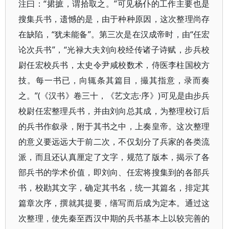
注曰：“捃摭，谓拾取之。”可见杨仆的工作主要也是
搜集兵书，遗憾的是，由于种种原因，这次整理尚存
在缺陷，“犹未能备”。第三次是在汉成帝时，由“任宏
论次兵书”，“光禄大夫刘向校经传诸子诗赋，步兵校
尉任宏校兵书，太史令尹咸校数术，侍医李柱国校方
技。每一书已，向辄条其篇目，撮其指意，录而奏
之。”(《汉书》卷三十，《艺文志·序》)可见是由步兵
校尉任宏整理兵书，并由刘向总其成，为整理校订后
的兵书作叙录，附于其书之中，上奏皇帝。这次整理
的意义要远远大于前二次，不仅划分了兵家的各类流
派，而且还认真厘定了文字，规范了版本，揭示了各
部兵书的学术价值，即刘向、任宏将搜集到的各部兵
书，校勘其文字，确定其书名，统一其篇名，排定其
篇章次序，撰就其提要，缮写而后成为定本。通过这
次整理，使先秦至西汉中期的兵书基本上以较完善的