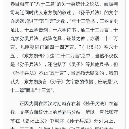
卷目就有了“八十二篇”的另一类统计之说法。而据与
司马迁同时代人东方朔的叙述，《孙子兵法》的文字
亦远远超过了“五千言”之数，“年十三学书，三冬文史
足用。十五学击剑，十六学诗书，诵二十二万言，十
九学孙吴兵法，战阵之具，钲鼓之教，亦诵二十二万
言。凡臣朔固已诵四十四万言。” (《汉书》卷六十
五，《东方朔传》) 这“二十二万言”之中，当然不仅仅
是《孙子兵法》，还包括了《吴子》等其他兵书，但
《孙子兵法》不止“五千言”，当是殆无疑义的，我们
认为，东方朔所言《孙子》文字数的依据，应该是“八
十二篇”而非“十三篇”。
正因为同在西汉时期就存在着《孙子兵法》在篇
数、文字方面统计上的差异与分歧，所以，唐代张守
节在《史记正义》中就将《孙子兵法》分列为上、