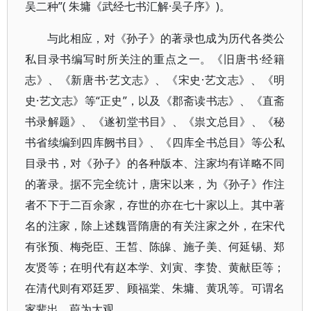
吴二种”( 朱墉《武经七书汇解·吴子序》)。
与此相应，对《孙子》的著录也成为历代各类公
私目录书编写时所关注的重点之一。《旧唐书·经籍
志》、《新唐书·艺文志》、《宋史·艺文志》、《明
史·艺文志》等“正史”，以及《郡斋读书志》、《直斋
书录解题》、《遂初堂书目》、《祟文总目》、《秘
书省续编到四库阙书目》、《四库全书总目》等公私
目录书，对《孙子》的各种版本、注家均有详略不同
的著录。据不完全统计，唐宋以来，为《孙子》作注
者不下于二百余家，存世的亦在七十家以上。其中著
名的注家，除上述魏晋隋唐的有关注家之外，在宋代
有张预、梅尧臣、王皙、陈皞、施子美、何延锡、郑
友贤等；在明代有赵本学、刘寅、李贽、黄献臣等；
在清代则有邓廷罗、顾福棠、朱墉、黄巩等。可谓名
家辈出，蔚为大观。