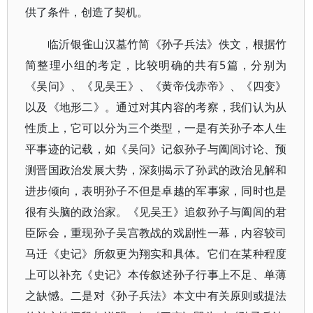
供了条件，创造了契机。
临沂银雀山汉墓竹简《孙子兵法》佚文，根据竹
简整理小组的考定，比较明确的共有5篇，分别为
《吴问》、《见吴王》、《黄帝伐赤帝》、《四变》
以及《地形二》。通过对其内容的考察，我们认为从
性质上，它可以分为三个类型，一是有关孙子本人生
平事迹的记载，如《吴问》记叙孙子与阖闾讨论、预
测晋国政治发展大势，深刻揭示了孙武的政治见解和
进步倾向，表明孙子不但是卓越的军事家，同时也是
很有头脑的政治家。《见吴王》追叙孙子与阖闾的君
臣际会，重现孙子吴宫教战的戏剧性一幕，内容较司
马迁《史记》所叙更为翔实和具体。它们在某种程度
上可以补充《史记》本传叙述孙子行事上不足、单薄
之缺憾。二是对《孙子兵法》本文中有关原则或提法