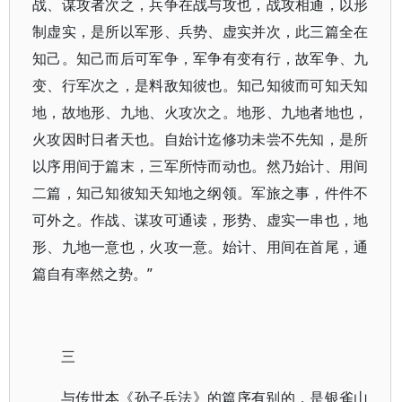
战、谋攻者次之，兵争在战与攻也，战攻相通，以形
制虚实，是所以军形、兵势、虚实并次，此三篇全在
知己。知己而后可军争，军争有变有行，故军争、九
变、行军次之，是料敌知彼也。知己知彼而可知天知
地，故地形、九地、火攻次之。地形、九地者地也，
火攻因时日者天也。自始计迄修功未尝不先知，是所
以序用间于篇末，三军所恃而动也。然乃始计、用间
二篇，知己知彼知天知地之纲领。军旅之事，件件不
可外之。作战、谋攻可通读，形势、虚实一串也，地
形、九地一意也，火攻一意。始计、用间在首尾，通
篇自有率然之势。”
三
与传世本《孙子兵法》的篇序有别的，是银雀山