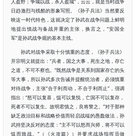
人盈野；争城以战，杀人盈城”，云云，就是当时战争
日趋激烈与残酷的形象写照。《孙子兵法》当然要反
映这一时代特色，这就决定了孙武在战争问题上鲜明
地提出慎战与备战并重的主张，换言之，“安国全
军”是孙武战争观的基本主线。
孙武对战争采取十分慎重的态度，《孙子兵法》
开宗明义就提出：“兵者，国之大事，死生之地，存亡
之道，不可不察也。”既然战争是关系到国家存亡的头
等大事，所以孙武多次告诫并提醒统治者，必须慎重
对待战争，主张“合于利而动，不合于利而止”，强调
指出：“怒可以复喜，愠可以复悦，亡国不可以复存，
死者不可以复生。故明君慎之，良将警之。”对于那种
缺乏政治目标和战略价值而轻启战端的愚蠢做法，孙
武持坚决反对的态度：“主不可以怒而兴师，将不可以
愠而致战。”（《火攻篇》）并要求战场指挥员做