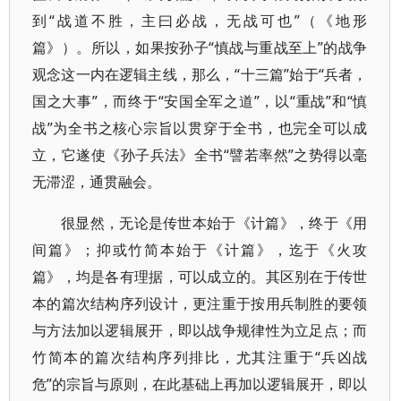
到“战道不胜，主曰必战，无战可也”（《地形
篇》）。所以，如果按孙子“慎战与重战至上”的战争
观念这一内在逻辑主线，那么，“十三篇”始于“兵者，
国之大事”，而终于“安国全军之道”，以“重战”和“慎
战”为全书之核心宗旨以贯穿于全书，也完全可以成
立，它遂使《孙子兵法》全书“譬若率然”之势得以毫
无滞涩，通贯融会。
很显然，无论是传世本始于《计篇》，终于《用
间篇》；抑或竹简本始于《计篇》，迄于《火攻
篇》，均是各有理据，可以成立的。其区别在于传世
本的篇次结构序列设计，更注重于按用兵制胜的要领
与方法加以逻辑展开，即以战争规律性为立足点；而
竹简本的篇次结构序列排比，尤其注重于“兵凶战
危”的宗旨与原则，在此基础上再加以逻辑展开，即以