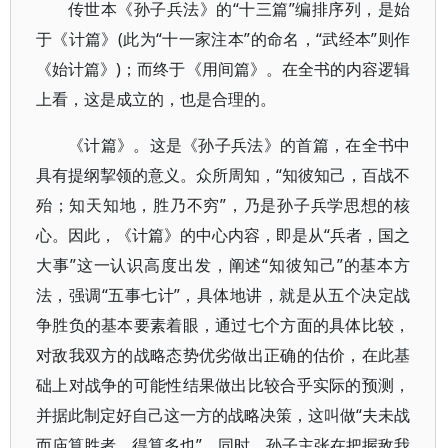
传世本《孙子兵法》的“十三篇”编排序列，是始
于《计篇》(此为“十一家注本”的命名，“武经本”则作
《始计篇》)；而终于《用间篇》。在全书的内容逻辑
上看，这是成立的，也是合理的。
《计篇》。这是《孙子兵法》的首篇，在全书中
具有提纲挈领的意义。众所周知，“知彼知己，百战不
殆；知天知地，胜乃不穷”，乃是孙子兵学思想的核
心。因此，《计篇》的中心内容，即是从“兵者，国之
大事”这一认识高度出发，阐述“知彼知己”的基本方
法，强调“五事七计”，具体地讲，就是从五个决定战
争胜负的基本要素着眼，通过七个方面的具体比较，
对敌我双方的战略态势优劣做出正确的估价，在此基
础上对战争的可能性结果做出比较合乎实际的预测，
并据此制定好自己这一方的战略决策，这叫做“夫未战
而庙算胜者，得算多也”。同时，孙子主张在把握敌我