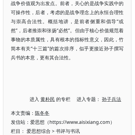
战争价值观为出发点。前者，关心的是战争实践中的
可操作性，后者，考虑的是战争理念上的永恒合理性
与崇高合法性。概括地讲，是前者侧重和倡导“或
然”，后者推崇和张扬“必然”。但由于核心价值规范着
事物的本质属性，具有根本的指标性意义，因此，竹
简本有关“十三篇”的篇次排序，似乎更接近孙子撰写
兵书的本意，更有其合法性。
进入
黄朴民
的专栏 进入专题：
孙子兵法
本文责编：
陈冬冬
发信站：爱思想（https://www.aisixiang.com）
栏目：
爱思想综合
>
书评与书讯