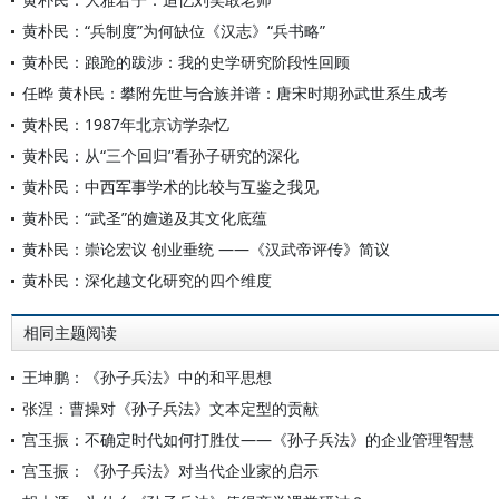
黄朴民：“兵制度”为何缺位《汉志》“兵书略”
黄朴民：踉跄的跋涉：我的史学研究阶段性回顾
任晔 黄朴民：攀附先世与合族并谱：唐宋时期孙武世系生成考
黄朴民：1987年北京访学杂忆
黄朴民：从“三个回归”看孙子研究的深化
黄朴民：中西军事学术的比较与互鉴之我见
黄朴民：“武圣”的嬗递及其文化底蕴
黄朴民：崇论宏议 创业垂统 ——《汉武帝评传》简议
黄朴民：深化越文化研究的四个维度
相同主题阅读
王坤鹏：《孙子兵法》中的和平思想
张涅：曹操对《孙子兵法》文本定型的贡献
宫玉振：不确定时代如何打胜仗——《孙子兵法》的企业管理智慧
宫玉振：《孙子兵法》对当代企业家的启示