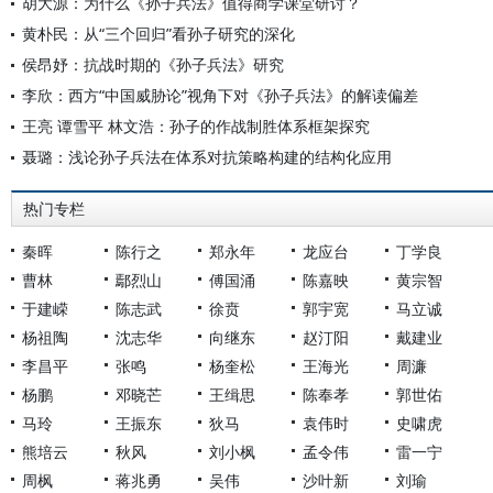
胡大源：为什么《孙子兵法》值得商学课堂研讨？
黄朴民：从“三个回归”看孙子研究的深化
侯昂妤：抗战时期的《孙子兵法》研究
李欣：西方“中国威胁论”视角下对《孙子兵法》的解读偏差
王亮 谭雪平 林文浩：孙子的作战制胜体系框架探究
聂璐：浅论孙子兵法在体系对抗策略构建的结构化应用
热门专栏
秦晖
陈行之
郑永年
龙应台
丁学良
曹林
鄢烈山
傅国涌
陈嘉映
黄宗智
于建嵘
陈志武
徐贲
郭宇宽
马立诚
杨祖陶
沈志华
向继东
赵汀阳
戴建业
李昌平
张鸣
杨奎松
王海光
周濂
杨鹏
邓晓芒
王缉思
陈奉孝
郭世佑
马玲
王振东
狄马
袁伟时
史啸虎
熊培云
秋风
刘小枫
孟令伟
雷一宁
周枫
蒋兆勇
吴伟
沙叶新
刘瑜