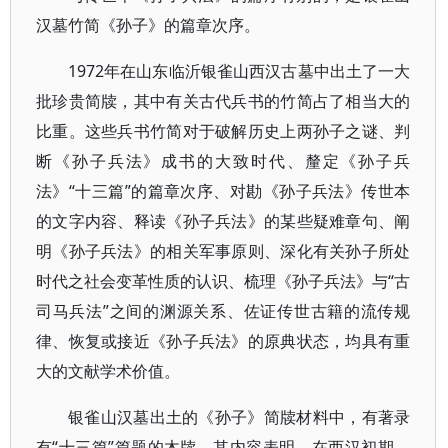
汉墓竹简《孙子》的篇章次序。
1972年在山东临沂银雀山西汉古墓中出土了一大
批珍贵简牍，其中有关古代兵书的竹简占了相当大的
比重。这些兵书竹简对于破解历史上两孙子之谜、判
断《孙子兵法》成书的大致时代、釐定《孙子兵
法》“十三篇”的篇章次序、对勘《孙子兵法》传世本
的文字内容、释读《孙子兵法》的某些疑难章句、阐
明《孙子兵法》的相关军事原则、深化有关孙子所处
时代之社会变革性质的认识、梳理《孙子兵法》与“古
司马兵法”之间的渊源关系、佐证传世古籍的流传规
律、恢复或接近《孙子兵法》的原典状态，均具有重
大的文献学术价值。
银雀山汉墓出土的《孙子》简牍材料中，有著录
有“十三篇”篇题的木牍，其内容表明，在西汉初期，