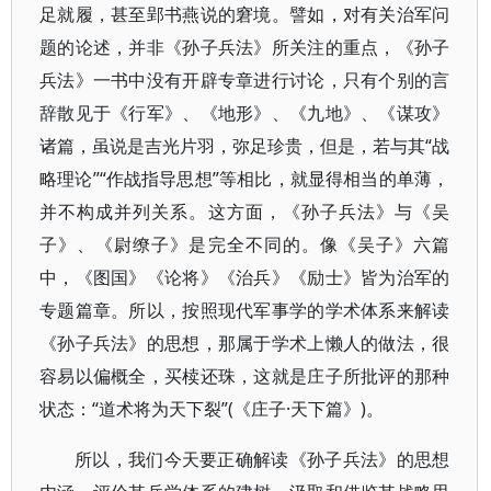
足就履，甚至郢书燕说的窘境。譬如，对有关治军问
题的论述，并非《孙子兵法》所关注的重点，《孙子
兵法》一书中没有开辟专章进行讨论，只有个别的言
辞散见于《行军》、《地形》、《九地》、《谋攻》
诸篇，虽说是吉光片羽，弥足珍贵，但是，若与其“战
略理论”“作战指导思想”等相比，就显得相当的单薄，
并不构成并列关系。这方面，《孙子兵法》与《吴
子》、《尉缭子》是完全不同的。像《吴子》六篇
中，《图国》《论将》《治兵》《励士》皆为治军的
专题篇章。所以，按照现代军事学的学术体系来解读
《孙子兵法》的思想，那属于学术上懒人的做法，很
容易以偏概全，买椟还珠，这就是庄子所批评的那种
状态：“道术将为天下裂”(《庄子·天下篇》)。
所以，我们今天要正确解读《孙子兵法》的思想