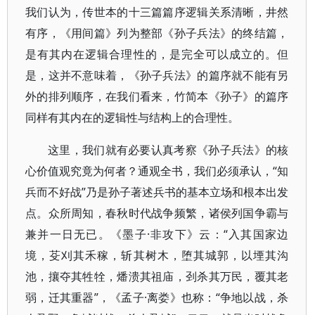
我们认为，传世本的十三篇篇序逻辑关系清晰，井然
有序，《用间篇》列为整部《孙子兵法》的终结篇，
是有其内在逻辑合理性的，是完全可以成立的。但
是，这并不意味着，《孙子兵法》的篇序就不能有另
外的排列顺序，在我们看来，竹简本《孙子》的篇序
同样有其内在的逻辑性与结构上的合理性。
这里，我们就有必要认真考察《孙子兵法》的核
心价值观究竟为何者？通观全书，我们必须承认，“知
兵而不好战”乃是孙子著述兵书的基本立场和根本出发
点。众所周知，春秋时代战争频繁，诸侯列国争霸与
兼并一日无已。《墨子·非攻下》云：“入其国家边
境，芟刈其禾稼，斩其树木，堕其城郭，以堙其沟
池，攘夺其牲牷，燔溃其祖庙，刭杀其万民，覆其老
弱，迁其重器”，《孟子·离娄》也称：“争地以战，杀