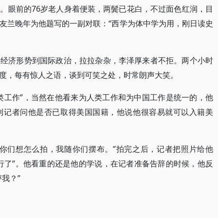
。眼前的76岁老人身着便装，两鬓已花白，不过面色红润，目
友兰晚年为他题写的一副对联：“西学为体中学为用，刚日读史
的经济形势到国际政治，拉拉杂杂，李泽厚来者不拒。两个小时
度，每有惊人之语，谈到可笑之处，时常朗声大笑。
类工作”，当然在他看来为人类工作和为中国工作是统一的，他
刊记者问他是否已取得美国国籍，他说他很容易就可以入籍美
“你们想怎么拍，我随你们摆布。”拍完之后，记者把照片给他
行了”。他看重的还是他的学说，在记者准备告辞的时候，他反
我？”