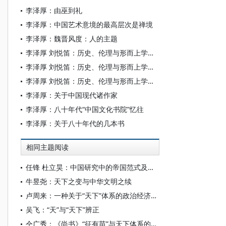
李泽厚：由巫到礼
李泽厚：中国艺术意境的最高层次是禅境
李泽厚：魏晋风度：人的主题
李泽厚 刘悦笛：历史、伦理与形而上学（下）
李泽厚 刘悦笛：历史、伦理与形而上学（中）
李泽厚 刘悦笛：历史、伦理与形而上学（上）
李泽厚：关于中国现代诸作家
李泽厚：八十年代“中国文化书院”忆往
李泽厚：关于八十年代的几本书
相同主题阅读
任锋 杜立昊：中国研究中的帝国范式及其省思
牛昱尧：天下之变与中华文明之续
卢周来：一种关于“天下”体系的政治经济学建构
吴飞：“天”与“天下”辨正
仝广秀：《尚书》“征有苗”与天下体系的形成