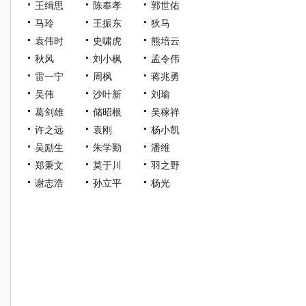
王缉思
陈奉孝
郭世佑
马玲
王振东
狄马
袁伟时
史啸虎
熊培云
秋风
刘小枫
孟令伟
雷一宁
周枫
蒋兆勇
吴伟
沙叶新
刘瑜
葛剑雄
储昭根
吴稼祥
许之远
袁刚
杨小凯
吴励生
朱学勤
潘维
郑秉文
莫于川
羽之野
谢志浩
孙立平
杨光