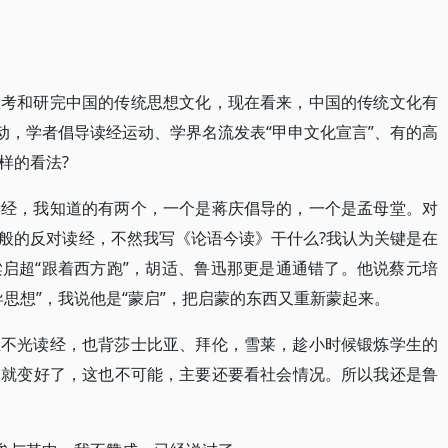
思考和研完中国的传统思想文化，现在看来，中国的传统文化有
动，学者倡导读经运动、学界名流发表“甲申文化宣言”、有的高
样的看法?
读经，我知道的有两个，一个是蒋庆倡导的，一个是孟母堂。对
般的反对读经，不然我写《论语今读》干什么?我认为关键是在
启超“跟着西方跑”，胡适、鲁迅那更是通通错了。他说蔡元培
思想”，我说他是“蒙启”，把启蒙的东西又重新蒙起来。
生不光读经，也背莎士比亚、拜伦，雪莱，趁小时候锻炼学生的
人就变好了，这也不可能，主要还要看社会情况。所以我还是鲁