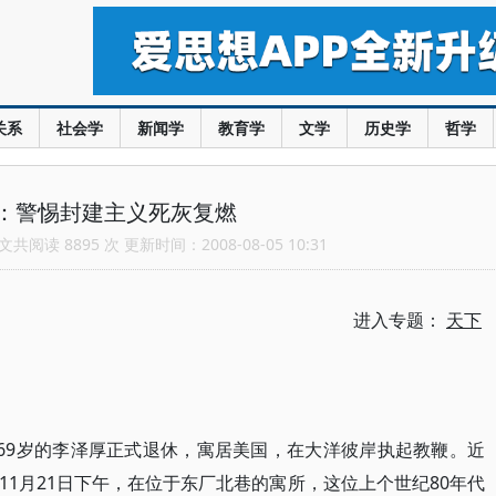
关系
社会学
新闻学
教育学
文学
历史学
哲学
：警惕封建主义死灰复燃
共阅读 8895 次 更新时间：2008-08-05 10:31
进入专题：
天下
，69岁的李泽厚正式退休，寓居美国，在大洋彼岸执起教鞭。近
1月21日下午，在位于东厂北巷的寓所，这位上个世纪80年代