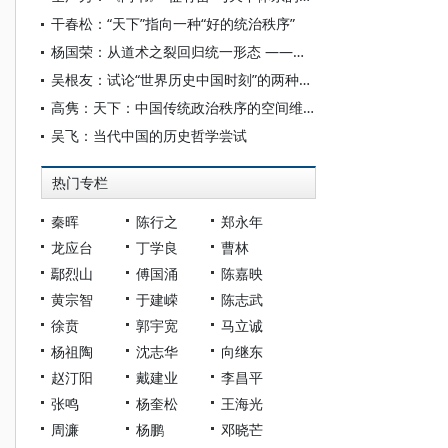
干春松：“天下”指向一种“好的统治秩序”
杨国荣：从道术之裂回归统一形态 ——《庄子·天下》的深层内涵
吴根友：试论“世界历史中国时刻”的两种自觉方式
高隽：天下：中国传统政治秩序的空间维度
吴飞：当代中国的历史哲学尝试
热门专栏
秦晖
陈行之
郑永年
龙应台
丁学良
曹林
鄢烈山
傅国涌
陈嘉映
黄宗智
于建嵘
陈志武
徐贲
郭宇宽
马立诚
杨祖陶
沈志华
向继东
赵汀阳
戴建业
李昌平
张鸣
杨奎松
王海光
周濂
杨鹏
邓晓芒