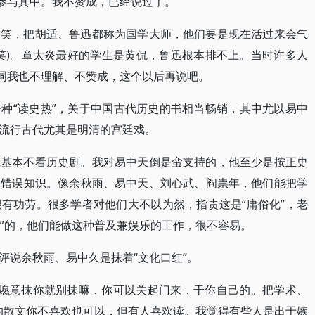
流参与其中。我不赞成，已经说过了。
好笑，把胡适、鲁迅都称为国学大师，他们要是现在活过来会气
笑)。章太炎最好的学生是黄侃，鲁迅根本排不上。当时许多人
个词我也不理解、不赞成，这个以后再说吧。
种“读史热”，关于中国古代历史的书相当畅销，其中尤以易中
流行古代尤其是明清的宫廷戏。
我基本不看历史剧。我对易中天倒是蛮支持的，他至少是按正史
多错误知识。像余秋雨、易中天、刘心武、阎祟年，他们能把学
有功劳。很多学者对他们大不以为然，指责这是“庸俗化”，老
化”的，他们能做这种普及兼娱乐的工作，很不容易。
评说余秋雨、易中久是抹着“文化口红”。
不愿意抹你就别抹嘛，你可以关起门来，干你自己的。把学术、
的散文你不喜欢也可以，但有人喜欢读。我觉得有些人是出于嫉