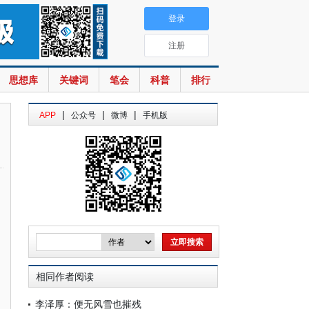
登录
注册
思想库
关键词
笔会
科普
排行
|
|
|
APP
公众号
微博
手机版
相同作者阅读
李泽厚：便无风雪也摧残