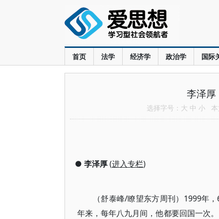
首页
法学
经济学
政治学
国际
李泽厚
选择字号：
大
中
小
本文
●
李泽厚
(
进入专栏
)
（舒泰峰/瞭望东方周刊）1999年
年来，每年八九月间，他都要回国一次。1