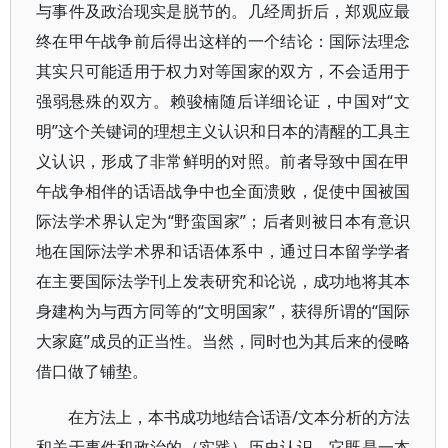
与事件及政治现实是脱节的。几经周折后，郑观应最
终在甲午战争前后得出这样的一个结论：国际法理念
其实只可能适用于权力对等国家的双方，不会适用于
强弱悬殊的双方。赖骏楠随后详细论证，中国对“文
明”这个关键词的理想主义认识和日本的清醒的工具主
义认识，形成了非常鲜明的对照。前者导致中国在甲
午战争相伴的话语战争中也全面溃败，促使中国被国
际法学术界认定为“野蛮国家”；后者则被日本有意识
地在国际法学术界和话语体系中，通过日本留学学者
在主要国际法学刊上发表研究和论说，成功地将其本
身建构为与西方同等的“文明国家”，获得所谓的“国际
大家庭”成员的正当性。当然，同时也为其后来的侵略
借口做了铺垫。
在方法上，本书成功地结合话语/文本分析的方法
和关于事件和政治的（实践）历史认识。它既是一本