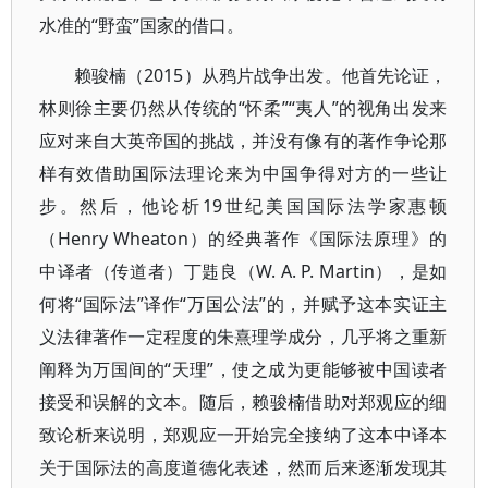
水准的“野蛮”国家的借口。
赖骏楠（2015）从鸦片战争出发。他首先论证，
林则徐主要仍然从传统的“怀柔”“夷人”的视角出发来
应对来自大英帝国的挑战，并没有像有的著作争论那
样有效借助国际法理论来为中国争得对方的一些让
步。然后，他论析19世纪美国国际法学家惠顿
（Henry Wheaton）的经典著作《国际法原理》的
中译者（传道者）丁韪良（W. A. P. Martin），是如
何将“国际法”译作“万国公法”的，并赋予这本实证主
义法律著作一定程度的朱熹理学成分，几乎将之重新
阐释为万国间的“天理”，使之成为更能够被中国读者
接受和误解的文本。随后，赖骏楠借助对郑观应的细
致论析来说明，郑观应一开始完全接纳了这本中译本
关于国际法的高度道德化表述，然而后来逐渐发现其