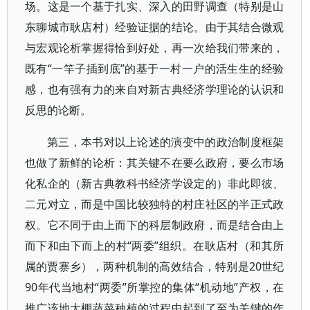
场。这是一个基于扎实、深入的田野调查（特别是山
东聊城市耿店村）经验证据的结论。由于其结合微观
与宏观论析掌握得恰到好处，再一次给我们带来的，
既有“一竿子插到底”的基于一村一户的活生生的经验
感，也有强有力的来自对新古典经济学理论的认识和
反思的论断。
第三，本书对以上论述的演变中的政治制度框架
也做了新鲜的论析：其关键不在要么政府，要么市场
化私企的（新古典教科书经济学设定的）非此即彼、
二元对立，而是中国比较独特的村庄社区的半正式政
权。它不同于由上而下的科层制政府，而是结合由上
而下和由下而上的村“两委”组织。在耿店村（和其所
属的贾寨乡），两种机制的高效结合，特别是20世纪
90年代当地村“两委”所掌控的集体“机动地”产权，在
推广该地大棚蔬菜种植的过程中起到了至为关键的作