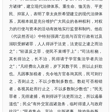
方诸律”，建立现代法律体系。重生命、恤无告、平吏
民、抑富人，表明了章太炎所希望建立的现代法律体
系，其根本就是充分维护广大民众的各种权利，对权
力的行使与资本的活动有效地实行监督和制约。他在
《代议然否论》中特别强调:“总统与百官行政有过及
溺职受赇诸罪，人人得诉于法吏，法吏征之逮之而治
之”；“轻谋反之罪，使民不束缚于上”；“司法枉桡，
其长得治之，长不治，民得请于学官集法学者共治
之”；“凡经费出入政府，岁下其数于民，所以止奸欺
也。凡因事加税者，先令地方官各询其民，民可则行
之，否则止之，不以少数制多数也。数处可否相错
者，各视其处而行止之，不以多数制少数也”；“民无
罪者，无得逮捕，有则得诉于法吏而治之，所以遏暴
滥也”；民众“有外交宣战诸急务，临时得遣人与政府
抗议”；“民有集会、言论、出版诸事，除劝告外叛、