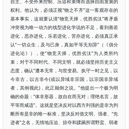
自主、不受外来控制、压迫和束缚而选择自由发展的
权利。他认为，必须正视“物之不齐”这一客观存在的
基本事实，这就要认清“物竞天择，优胜劣汰”将矛盾
冲突视为唯一动力的线型进化学说的不足，看到善若
进化，恶亦进化，乐若进化，苦亦进化，必须真正承
认“一切众生，及与己身，真如平等无别异”（《俱分
进化论》），使“物竞天择，优胜劣汰”为人类所约
束；对于不同时代、不同文明，就必须坚持历史主义
态度，确认“遭本无常，与世变易。执守一时之见，以
今非古，以古非今(或以异域非宗国，以宗国非异域
者，其例视此)，此正颠倒之说。”他提出一个极为明
确的命题：“体非形器，故自在而无对；理绝名言，故
平等而咸适”。这就是坚决反对以西方列强的是非为判
断所有是非的唯一标准，坚决反对借文明、强者、“先
进者”之名，无情地压迫、掠夺和蹂躏所谓野蛮、弱者