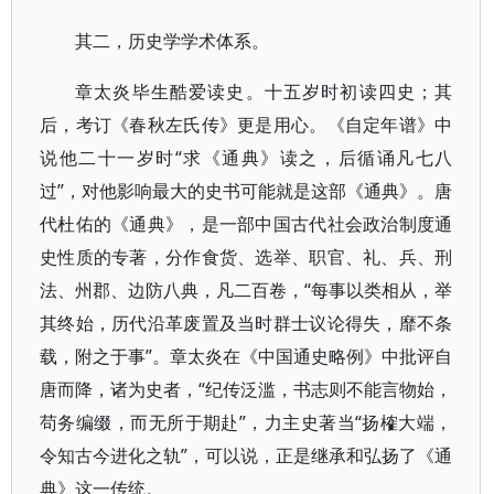
其二，历史学学术体系。
章太炎毕生酷爱读史。十五岁时初读四史；其
后，考订《春秋左氏传》更是用心。《自定年谱》中
说他二十一岁时“求《通典》读之，后循诵凡七八
过”，对他影响最大的史书可能就是这部《通典》。唐
代杜佑的《通典》，是一部中国古代社会政治制度通
史性质的专著，分作食货、选举、职官、礼、兵、刑
法、州郡、边防八典，凡二百卷，“每事以类相从，举
其终始，历代沿革废置及当时群士议论得失，靡不条
载，附之于事”。章太炎在《中国通史略例》中批评自
唐而降，诸为史者，“纪传泛滥，书志则不能言物始，
苟务编缀，而无所于期赴”，力主史著当“扬榷大端，
令知古今进化之轨”，可以说，正是继承和弘扬了《通
典》这一传统。