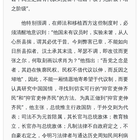
之阶级”。
他特别强调，在师法和移植西方这些制度时，必
须清醒地意识到：“他国未有议员时，实验未箸，从人
心所县揣，谓其必优于昔。今则弊害已章，不能如向
日所县拟者。汉土承其末流，琴瑟不调，即改弦而更
张之尔，何取刻画以求肖为？”他指出：“吾党之念是
者，其趋在恢廓民权。民权不借代议以伸，而反因之
埽地”，因此，不能一厢情愿地寄希望于代议制，而要
认真研究中国国情，寻找到切实可行的“抑官吏伸齐
民”和“抑官吏伸齐民”的方法。为真正做到“抑官吏伸
齐民”，他主张，总统惟主行政国防，于外交则为代
表；司法不为元首陪属，其长官与总统敌体；教育独
立，长官亦与总统敌体；凡制法律不自政府定之，不
自豪右定之，令明习法律者与通达历史周知民间利病