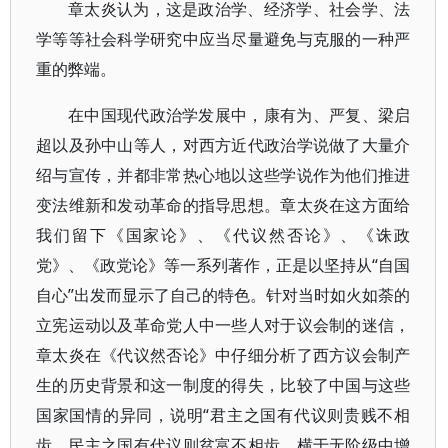
章太炎认为，这是政治学、经济学、社会学、法
学等等社会科学研究中应当尽量避免与克服的一种严
重的弊端。
在中国现代政治学发展中，康有为、严复、梁启
超以及孙中山等人，对西方近代政治学说做了大量介
绍与宣传，并都非常热心地以这些学说作为他们推进
变法维新和发动革命的指导思想。章太炎在这方面给
我们留下《国家论》、《代议然否论》、《诛政
党》、《政党论》等一系列著作，正是以坚持从“自国
自心”出发而显示了自己的特色。针对当时如火如荼的
立宪运动以及革命党人中一些人对于议会制的迷信，
章太炎在《代议然否论》中仔细分析了西方议会制产
生的历史背景和这一制度的得失，比较了中国与这些
国家国情的异同，说明“君主之国有代议则贵贱不相
齿，民主之国有代议则贫富不相齿，横于无阶级中增