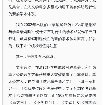
见其合，在人文学科众多领域构建了具有鲜明现代性
的新的学术体系。
我在2002年出版的《章炳麟评传》乙编“思想家
与学者章炳麟”中分十四节对传主的学术成就作了专门
叙述。就具有鲜明现代性的新的学术体系而言，我以
为，以下几个领域最值得注意：
其一，语言学学术体系。
文字音韵，在清代朴学中成绩可称卓著，它们为
章太炎语言学方面获得重大突破提供了可靠基础。章
太炎本人，在早期《诂经精舍课艺文》、《膏兰室札
记》、《春秋左传读》等著作中，文字音韵的考订基
本上沿袭前辈学者路数，而1908年前后陆续完成的
《新方言》、《小学答问》、《文始》及《国故论