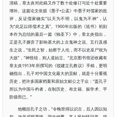
清稿，章太炎对此稿又作了数十处修订与近十处重要
增补。这篇论文依据《墨子•公孟》中墨子对儒家的批
评，反证儒家确实“以天为不明，以鬼为不神”，认
为“此足以得儒术之真”。1900年出版的《訄书》初刻
本作为总结的最后一篇《独圣下》中，章太炎指出，
正是孔子摒弃了影响甚大的上古鬼神之说、五行及感
生之说，“生民之智，始察于人伦，而不以史巫尸祝为
大故”，“神怪绌，则人道始立。”北京图书馆还收藏有
章太炎1913年所撰写的《驳建立孔教议》手稿，更明
确指出，孔子对中国文化最大的贡献，就是十分重视
历史，把许多国家档案和原始文献公之于众：“盖孔子
所以为中国斗杓者，在制历史、布文籍、振学术、平
阶级而已。”
他概括孔子之功，“令晚世得以识古，后人因以知
前，故虽戎羯荐臻，国步倾覆，其人民知怀旧常，得