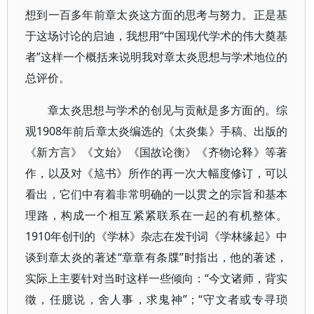
想到一百多年前章太炎这方面的思考与努力。正是基
于这场讨论的启迪，我想用“中国现代学术的伟大奠基
者”这样一个概括来说明我对章太炎思想与学术地位的
总评价。
章太炎思想与学术的创见与贡献是多方面的。综
观1908年前后章太炎编选的《太炎集》手稿、出版的
《新方言》《文始》《国故论衡》《齐物论释》等著
作，以及对《訄书》所作的再一次大幅度修订，可以
看出，它们中有着非常明确的一以贯之的宗旨和基本
理路，构成一个相互紧紧联系在一起的有机整体。
1910年创刊的《学林》杂志在发刊词《学林缘起》中
谈到章太炎的著述“章章有条牒”时指出，他的著述，
实际上主要针对当时这样一些倾向：“今文诸师，背实
徵，任臆说，舍人事，求鬼神”；“守文者或专寻琐