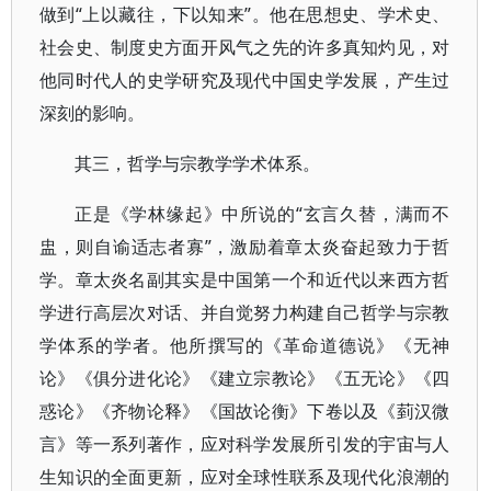
做到“上以藏往，下以知来”。他在思想史、学术史、
社会史、制度史方面开风气之先的许多真知灼见，对
他同时代人的史学研究及现代中国史学发展，产生过
深刻的影响。
其三，哲学与宗教学学术体系。
正是《学林缘起》中所说的“玄言久替，满而不
盅，则自谕适志者寡”，激励着章太炎奋起致力于哲
学。章太炎名副其实是中国第一个和近代以来西方哲
学进行高层次对话、并自觉努力构建自己哲学与宗教
学体系的学者。他所撰写的《革命道德说》《无神
论》《俱分进化论》《建立宗教论》《五无论》《四
惑论》《齐物论释》《国故论衡》下卷以及《菿汉微
言》等一系列著作，应对科学发展所引发的宇宙与人
生知识的全面更新，应对全球性联系及现代化浪潮的