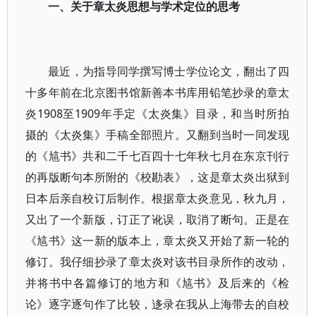
一、关于章太炎思想与学术定位的思考
最近，为指导同学撰写博士学位论文，翻出了四
十多年前在北京图书馆新善本书库用铅笔抄录的章太
炎1908至1909年手定《太炎集》目录，和当时所拍
摄的《太炎集》手稿全部照片。又翻到当时一同发现
的《訄书》共和二千七百四十七年秋七月在东京刊行
的再版断句本所附的《校勘表》，这是章太炎出狱到
日本后亲自校订后制作。根据章太炎意见，秋九月，
又出了一个新版，订正了讹误，取消了断句。正是在
《訄书》这一新的版本上，章太炎又开始了新一轮的
修订。我仔细抄录了章太炎对该书目录所作的改动，
并将书中各篇修订的地方和《訄书》及后来的《检
论》逐字逐句作了比较，迻录在我从上海带去的自校