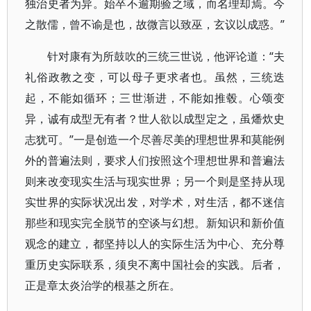
独治史者为异。始卒不逾期验之域，而名理却焉。今
之散儒，曾不谕是也，故微言以致巫，玄议以成惑。”
针对康有为所鼓吹的三统三世说，他评论道：“夫
礼俗政教之变，可以母子更求者也。虽然，三统迭
起，不能如循环；三世渐进，不能如推毂。心颂变
异，诚有成型无有者？世人欲以成型定之，虽燔炊史
志犹可。”一是创造一个尽善尽美的理想世界和莫能例
外的普遍法则，要求人们按照这个理想世界和普遍法
则来改变现实生活与现实世界；另一个则是坚持从现
实世界的实际状况出发，对学术，对生活，都不迷信
那些和现实完全脱节的空谈与幻想。新知识和新价值
观念的建立，都坚持以人的实际生活为中心、充分尊
重历史实际联系，须臾不离中国社会的实践。后者，
正是章太炎治学的根基之所在。