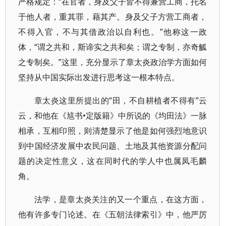
严格规定：“在官者，身及父子皆不得兼营工商，托名
于他人者，重其罪，藉其产。身及父子方营工商者，
不得入官，不与其借政治以自利也。”他称这一政
体，“谓之共和，斯谛实之共和矣；谓之专制，亦奇觚
之专制矣。”这里，充分显示了章太炎政治学方面如何
坚持从中国实际出发进行思考这一根本特点。
章太炎这里所提出的“田，不自耕植者不得有”云
云，和他在《訄书•定版籍》中所说的《均田法》一脉
相承，互相印照，则清楚显示了他是如何强烈地意识
到中国经济发展中农民问题、土地及其他资源分配问
题的决定性意义，这在同时代的学人中也属凤毛麟
角。
法学，是章太炎关注的又一个重点，在这方面，
他有许多专门论述。在《五朝法律索引》中，他严厉