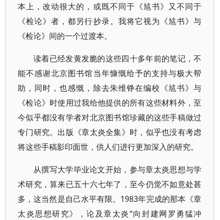
本上，改动很大的，或既不同于《訄书》又不同于
《检论》者，都另行抄录。我将它视为《訄书》与
《检论》间的一个过渡本。
读着已经发黄发脆的这些四十多年前的笔记，不
能不感谢北京图书馆当年慷慨给予的支持与极大帮
助，同时，也感慨，除去朱维铮在编校《訄书》与
《检论》时使用过我给他提供的所有这些材料外，至
今似乎都没有学者对北京图书馆珍藏的这些手稿做过
专门研究。出版《章太炎全集》时，似乎也没有考虑
将这些手稿影印面世，供人们进行更加深入的研究。
从撰写大学毕业论文开始，参与章太炎思想与学
术研究，算来已五十六七年了，至今仍觉不如意处甚
多，这当然是自己水平有限。1983年完成的那本《章
太炎思想研究》，论及章太炎“向封建网罗勇猛冲