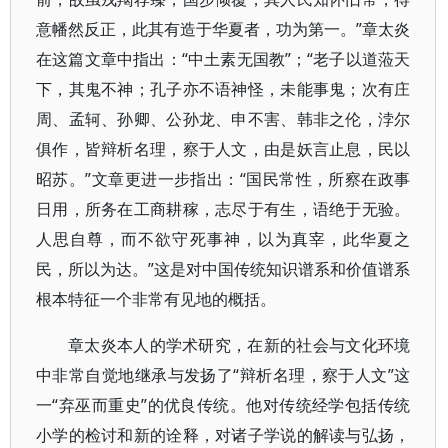
意幡然反正，此其有造于华夏者，功为第一。”章太炎
在这篇文章中指出：“中土素无国教”；“老子以道蒞天
下，其鬼不神；孔子亦不语神怪，未能事鬼；次有庄
周、孟轲、孙卿、公孙龙、申不害、韩非之伦，浡尔
俱作，皆辩析名理，察于人文，由是妖言止息，民以
昭苏。”文章更进一步指出：“国民常性，所察在政事
日用，所务在工商耕稼，志尽于有生，语绝于无验。
人思自尊，而不欲守死事神，以为真宰，此华夏之
民，所以为达。”这是对中国传统知识谱系和价值谱系
根本特征一个非常有见地的概括。
章太炎本人的学术研究，在新的社会与文化环境
中非常自觉地继承与发扬了“辩析名理，察于人文”这
一“弃巫而重史”的优良传统。他对传统经学包括传统
小学的检讨和新的诠释，对诸子学说的解读与弘扬，