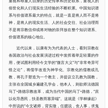
重视和尊重人自身的历史传承和历史联系，重视人的
俗世化和人们现实生活经验的不断积累。中国知识谱
系与价值谱系最大的特点，就是一直是将人而不是将
神，是将人的现实生活、人的社会交往、社会治理而
不是将宗教信仰或将对物的崇拜放在整个知识谱系、
价值谱系的核心地位。
近代以来，以康有为为代表的人士，看到宗教在
各国政治与社会发展演进过程中发挥着举足轻重的作
用，便试图利用经今文学的“微言大义”与“非常奇异可
怪之论”，将儒学改造为神学化、宗教化的儒教或孔
教，将孔子塑造为一个教主，并提议立孔教为国教，
主张在全国城乡遍建孔学会，他本人，则欲师法德国
马丁•路德宗教改革，成为当代中国的马丁•路德，“庶
以化导愚民，扶圣教而塞异端”。这就是《学林缘起》
中所说的“今文诸师，背实徵，任臆说，舍人事，求鬼