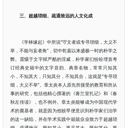
三、超越琐细、疏通致远的人文化成
《学林缘起》中所说“守文者或专寻琐细，大义不
举，不能与妄者角”，切中乾嘉以来盛极一时的朴学之
弊。震慑于文字狱严酷的淫威，朴学家们纷纷埋首考
订经典史籍中的文字音韵、典章名物，常常只知其
小，不知其大，只知其分，不知其合，这就是“专寻琐
细，大义不举”。章太炎本人原先所接受的教育和所从
事的研究，包括他精心撰著的《膏兰室扎记》和《春
秋左传读》，也不例外。章太炎能够成为中国现代学
术的奠基者，就是因为他较早便意识到朴学家们治学
的这一缺陷，并在学术实践中兢兢业业致力于超越琐
细、疏通致远，既知其小，更见其大，既知其分，更