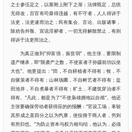
之士参伍定之，以塞附上附下之渐；法律既定，总统
无得改，百官有司毋得违越，有不守者，人人得诉于
法吏，法吏逮而治之；民有集会、言论、出版诸事，
除劝告外叛、宣说淫秽者，一切无得解散禁止，有则
得诉于法吏而治之。
为真正做到“抑富强，振贫弱”，他主张，要限制
遗产继承，即“限袭产之数，不使富者子孙蹑前功以坐
大也”。他更提出：“田，不自耕植者不得有；牧，不
自驱策者不得有；山林场圃，不自树艺者不得有；盐
田池井，不自煮暴者不得有；旷土，不建筑穿治者不
得有。”凡此，都是为了“不使枭雄拥地以自殖”。他还
主张要确保劳动者获得应的的报酬：“官设工场，辜较
其所成之直四分之以为饩禀，使役佣于商人者，穷则
有所归也。”为防止资本与权力相勾结，他认为，必须