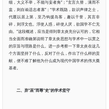
细，大义不举，不能与妄者角”；“玄言久替，满而不
盅，则自谕适志者寡”；“学术既隐，款识声律之士，
代匮以居上第，至乃钩援岛客，趣以干誉，其言非
碎，则浮文也。浮使人惑，碎使人厌，欲国学不亡无
由。”这段概述，应当是得到章太炎充分认可的，它相
当全面而准确第说明了章太炎思想与学术中一以贯之
的宗旨与理路是什么。进一步考察一下章太炎在这几
个方面坚持了什么，反对了什么，作出了什么样的贡
献，便不难了解他为什么成为现代中国学术的伟大奠
基者。
二、弃“巫”而尊“史”的学术坚守