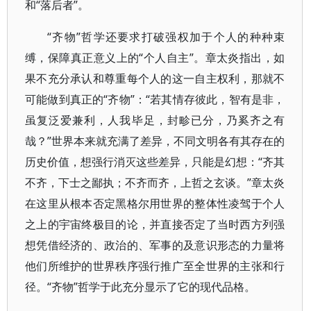
和“落后者”。
“齐物”哲学还要求打破强权加于个人的种种束
缚，保障真正意义上的“个人自主”。章太炎指出，如
果不充分承认和尊重每个人的这一自主权利，那就不
可能做到真正的“齐物”：“若其情存彼此，智有是非，
虽复泛爱兼利，人我毕足，封畛已分，乃奚齐之有
哉？”世界本来就充满了差异，不同文明各有其存在的
历史价值，想强行消灭这些差异，只能是幻想：“齐其
不齐，下士之鄙执；不齐而齐，上哲之玄谈。”章太炎
在这里从根本否定黑格尔用世界的整体性凌驾于个人
之上的宇宙终极目的论，并直接否定了当时西方列强
想凭借经济的、政治的、军事的及意识形态的力量将
他们所维护的世界秩序强行推广至全世界的主张和行
径。“齐物”哲学于此充分显示了它的现代品格。