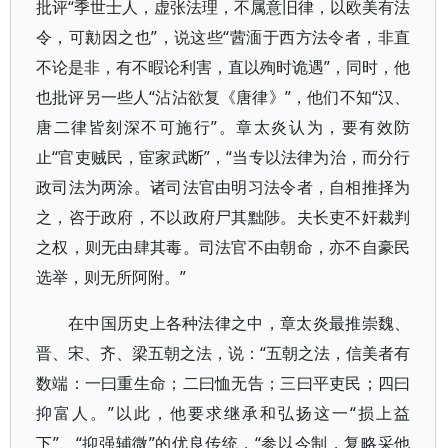
批评“季世士人，虚张法理，不属意旧律，以欧美有法
令，可勷因之也”，说这些“蒏湎于西方法令者，非直
不论是非，有不暇论利害，直以殉时诡遇”，同时，他
也批评另一些人“沾沾欲复《唐律》”，他们不知“汉、
唐二律皆刻深不可施行”。章太炎认为，要有效防
止“官吏贼民，宦家武断”，“当专以法律为治，而分行
政司法为两涂。诸司法官由明习法令者，自相推择为
之，咨于政府，不以政府尸其黜陟。夫长吏不奸裁判
之权，则无由肆其毒。司法官不由朝命，亦不自豪民
选举，则无所阿附。”
在中国历史上各种法律之中，章太炎最推崇魏、
晋、宋、齐、梁五朝之法，说：“五朝之法，信美者有
数端：一曰重生命；二曰恤无告；三曰平吏民；四曰
抑富人。”以此，他要求继承和弘扬这一“损上益
下”、“抑强辅微”的优良传统，“参以今制，复略采他