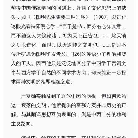
契接中国传统学问的问题上，暴露了文化思想上的缺
失，如《〈阳明先生集要三种〉序》（1907）以进化
论眼光看待阳明心学：“吾于是书，固亦有心知其意，
而不随众人为议论者，可为天下正告也。……此天演
之所以进化，而世所以无退转之文明也。……是则不
佞所窃愿为阳明诤友者矣。”[26]这便缺少了理解和契
入的工夫。因而他只是泛泛地区分了中国学于言词文
字与西方学于自然的不同学术方向，却未能进一步探
求两种文明的相即相融之道。
严复确实触及到了近代中国的病根，但如何救治
这一衰落的文明，他所提供的富强方案并非历史的正
解。与其翻译思想互为表里的，则是中西二分的功利
主义路向。
这种中西分立的思想方式，在其初兴阶段确实令