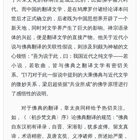
代。而中国的翻译文学，是在鸠摩罗什诸经论译本问
世后才正式确立的，后者既为中国思想界开辟了一个
新天地，同时对文学界产生了巨大的影响。禅宗语录
体的兴起，便是翻译文学的直接产物。他关于近代小
说与佛典翻译的关联性假说，则涉及到颇为神秘的文
心领悟：“吾为说于此，曰：我国近代之纯文学——若
小说，若歌曲，皆与佛典之翻译文学有密切关
系。”[17]对于此一假说中提到的大乘佛典与近代文学
的微妙关系，梁启超依据“共业所成”的佛学原理进行
了感悟性的说明。
对于佛典的翻译，章太炎同样给予热切关注。
如，《〈初步梵文典〉序》论佛典翻译的规范：“佛典
自东汉初有译录，自晋、宋渐彰，犹多皮傅。留支真
谛，术语稍密。及唐玄奘、义净诸师，所述始严栗，