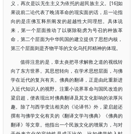
义，再次是以无生主义为依托的超民族主义。[16]如
果说前二论代表了晚清革命的现实面的话，后一论指
向的是庄佛互释所阐发的超越性大同理想。具体说
来，第一个层面推动了以驱除鞑虏为号召的种族革
命，第二个层面为中华民国的建立提供了思想内核，
第三个层面则是齐物平等的文化乌托邦精神的体现。
值得注意的是，章太炎把寻求解救之道的视线转
向了东方世界。其思想转向，在学术思想层面，与佛
学在近代的复兴有关。佛典的翻译，正是由此重新进
入近代知识人的视野。注重小说界革命与国民改造的
梁启超，便表现出对佛典翻译及其文化影响的浓厚兴
趣。除了与西学变法相关的《论译书》外，梁启超还
撰有与佛学文化有关的《翻译文学与佛典》《佛典的
翻译》等文章。他指出一个民族文化的增展力，与对
于外来文化的容纳性是成正比的，比如佛学输入时