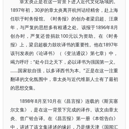
章太炎正是在这一背景下进入近代文化场域的。
1897年初，30岁的章太炎离开杭州诂经精舍，赴上海
任职于时务报馆。《时务报》的创办者梁启超、汪康
年，与严复的思想多有相通之处。该报于1896年8月
创办时，严复还曾捐款100元以为资助。在《时务
报》上，梁启超极力鼓吹译书的重要性。他在1897年
该刊发表的《论译书》（《变法通议》第七章）中，
竭力呼吁：“处今日之天下，必以译书为强国第一义。
……国家欲自强，以多译西书为本。”正是在这一注重
翻译的文化氛围中，章太炎与近代维新人士有了最初
的思想交集。
1898年8月至10月在《昌言报》连载的《斯宾塞
尔文集》，是在这一背景下完成的译作。该文由章太
炎、曾广铨合译。在《昌言报》第一册《本馆告白》
中，讲述了该文集译述的缘起，乃是继天津《国闻汇