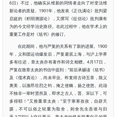
6日）不过，他确实从维新的同情者走向了对变法维
新论者的质疑。1901年，他发表《正仇满论》批判梁
启超的《积弱溯源论》，又撰写《征信论》批判康有
为的今文经学治史路径。在此过程中，他在学术上的
重要工作是对《訄书》的修订。
在此期间，他与严复的关系有了新的进展。1900
年，义和团运动爆发后，严复避居上海，与沪上学界
多有往还，章太炎亦有著作和诗文相赠。4月17日，
严复在致章太炎的书信中提到：“前后承赐读《訄书》
及《儒术真论》，尚未卒业。昨复得古诗五章，陈义
奥美，以激昂壮烈之钧，掩之使幽，扬之使悠。此诣
不独非一辈时贤所及，即求之古人，晋、宋以下，可
多得耶！”又推重章太炎：“至于寒寒孜孜，自辟天
蹊，不可以俗之轻重为取舍，则舍先生吾谁与归
乎？”[3]以上交往显示，章太炎始终未脱离自己的思