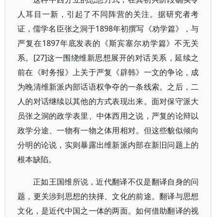
人耳目一新，引起了不同阵营的关注。据研究者考
证，儒学名臣张之洞于1898年初撰写《劝学篇》，与
严复在1897年底发表的《斯宾塞尔劝学篇》不无关
系。[27]这一围绕维新思想展开的对话关系，延续之
前在《时务报》上关于严复《辟韩》一文的争论，成
为晚清维新派内部话语权争夺的一条线索。之后，二
人的对话继续以其他的方式表现出来。面对保守派大
员张之洞的政学表里、中体西用之说，严复的论辩以
政学分途、一物有一物之体用相对。但这些貌似倾向
分明的论说，实则暴露出维新派内部在新旧问题上的
根本缺陷。
正如王国维所说，近代翻译不仅是翻译自身的问
题，更关涉到思想的抉择、文化的前途。翻译与思想
文化，是近代中国之一体的两面。如何借助翻译的视