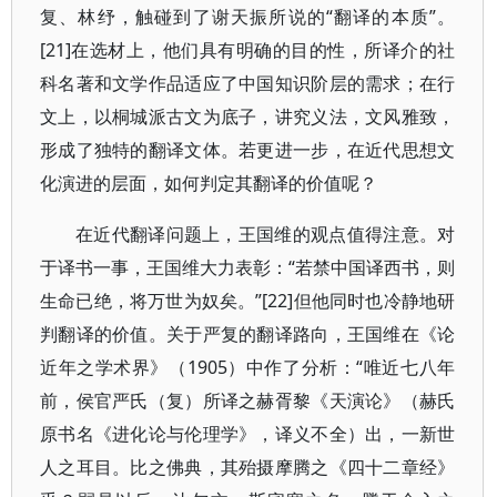
复、林纾，触碰到了谢天振所说的“翻译的本质”。
[21]在选材上，他们具有明确的目的性，所译介的社
科名著和文学作品适应了中国知识阶层的需求；在行
文上，以桐城派古文为底子，讲究义法，文风雅致，
形成了独特的翻译文体。若更进一步，在近代思想文
化演进的层面，如何判定其翻译的价值呢？
在近代翻译问题上，王国维的观点值得注意。对
于译书一事，王国维大力表彰：“若禁中国译西书，则
生命已绝，将万世为奴矣。”[22]但他同时也冷静地研
判翻译的价值。关于严复的翻译路向，王国维在《论
近年之学术界》（1905）中作了分析：“唯近七八年
前，侯官严氏（复）所译之赫胥黎《天演论》（赫氏
原书名《进化论与伦理学》，译义不全）出，一新世
人之耳目。比之佛典，其殆摄摩腾之《四十二章经》