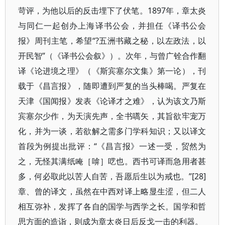
苛评，为他以后的反击埋下了伏笔。1897年，章太炎
与同仁一起创办上海译书公会，并担任《译书公会
报》周刊主笔，希望“?五洲书藏之秘，以左政法，以
开民智”（《译书公会叙》）。次年，与曾广铨合作翻
译《论进境之理》（《斯宾塞尔文集》第一论），刊
载于《昌言报》，随即遭到严复的当头棒喝。严复在
天津《国闻报》发表《论译才之难》，认为该文乃斯
宾塞尔少作，为天演先声，全书嚆矢，其旨欲牢宠万
化，并为一谈，若欲解之需多门学科知识；又以译文
首段为例提出批评：“《昌言报》一述一受，贸然为
之，无怪其满纸唵［啽］呓也。西书可译而急用者甚
多，何必取此以苦人自苦，吾愿后生以为戒也。”[28]
章、曾的译文，虽然在中西对译上略显生涩，但二人
相互弥补，发挥了各自的国学与西学之长。国学和哲
思方面的造诣，则成为章太炎日后反戈一击的利器。