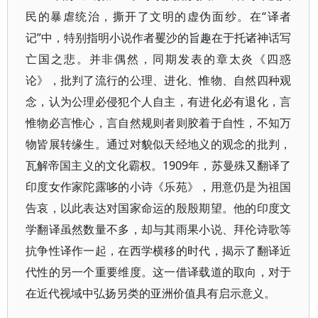
民的暴虐统治，撕开了文明的虚伪面纱。在“译者
记”中，特别指明小说作者矍沙的旨趣在于托诸神话写
亡国之悲。并非偶然，同期发表的章太炎《四惑
论》，批判了流行的公理、进化、惟物、自然四种观
念，认为公理必侵犯个人自主，有进化必有退化，言
惟物必言惟心，言自然规则者则胶着于自性，不知万
物皆展转缘生。通过对貌似天经地义的观念的批判，
瓦解帝国主义的文化霸权。1909年，苏曼殊又翻译了
印度女作家陀露哆的小诗《乐苑》，用意仍是为祖国
告哀，以此表达对国家命运的殷殷期望。他的印度文
学翻译虽然数量不多，却与其雨果小说、拜伦诗歌等
抗争性译作一起，在西学横移的时代，揭示了翻译近
代性的另一个重要维度。这一借译载道的取向，对于
在近代视域中弘扬另类的亚洲价值具有启示意义。