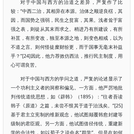
对于中国与西方的治道之差异，严复作了比
较：“中西二治，其相异在本源。治体之顺逆良楛，其
因，而国势之强弱，民生之贫富，其果。浅者耸于富
强之表，则徒从其末而求之。稍进乃有所建设，有所
补苴，有所变改，独至本源之地，则变色相戒，以为
不道之言。则何怪徒糜财纷更，而于国事无毫末补益
乎？”[24]因此，他力荐效仿西法，推行民主制度，用
心可谓良苦。
对于中国与西方的学问之道，严复的论述显示了
一个功利主义者的洞察和偏见。一方面，他严厉地批
判传统道统思想，如《辟韩》（1895）：“往者吾读
韩子《原道》之篇，未尝不恨其于道于治浅矣。”[25]
基于君主立宪制的维新观念，他试图颠覆韩愈封建等
级制的君臣观。另一方面，他试图借径传统，重建新
学的合法性，如以荀子之说命名“群学”。但是在如何