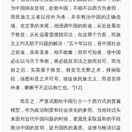
为中国病在贫弱，欲救中国，不能不以西方为参照，
而民族主义者以排外为务，并非救治中国的正确选
项。在文章的末尾，他强调中国的前途，从近处看在
于救贫，从长远看需摆脱宗法，在这两个方面，民族
主义均无助于问题的解决：“五十年以往，吾中国社会
之前途，虽有圣者，殆不敢豫；而所可知者，使中国
必出以与天下争衡，将必脱其宗法之故而后可。而当
前之厄，实莫亟于救贫。救贫无无弊之术，择祸取
轻，徐图补苴之术可耳。彼徒执民族主义，而昌言排
外者，断断乎不足以救亡也。”[12]
简言之，严复试图给中国引介一个西方式的普遍
模型，作为政治制度和社会演化的参照。当他转过头
来面对近代中国问题的时候，更愿意采取温和的手段
救治中国的贫弱，提升国民的素质。这便与晚清日益