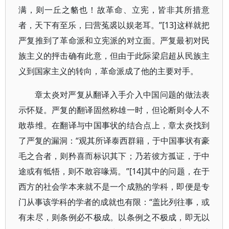
满，则一丘之貉也！故革命、立宪，皆非其所措意
者，天下有至乐，曰营菟裘以娱老耳。”[13]这样就把
严复推到了革命派和立宪派的对立面。严复最初对民
族主义的抨击确有此意，但由于此际梁启超从民族主
义到国家主义的转向，革命派成了他的主要对手。
章太炎对严复从翻译入手介入中国问题的做法表
示怀疑。严复的翻译固然称雄一时，但论断则令人不
敢恭维。在翻译与中国事状的结合点上，章太炎找到
了严复的漏洞：“观其所译泰西群籍，于中国事状有豪
毛之合者，则矜喜而标识其下；乃若彼方孤证，于中
途或有牴牾，则不敢容喙焉。”[14]其中的问题，在于
西方的社会学本来就不是一个成熟的学科，即便是专
门从事该学科的学者的成就也有限：“盖比列往事，或
有未尽，则条例必不极成。以条例之不极成，即无以