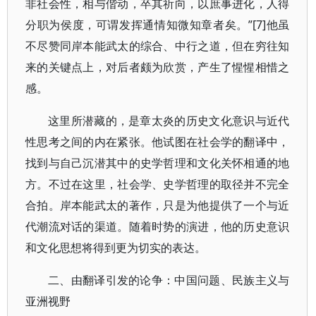
非社会性，相与偕动，卒其祈向，以庶事进化，人得
分职为侯度，可谓发挥通情知微知章者矣。”[7]他虽
不尽赞同岸本能武太的综合、中行之道，但在穷往知
来的关键点上，对后者颇为欣赏，产生了惺惺相惜之
感。
这里所潜藏的，是章太炎的历史文化意识与近代
性思考之间的内在紧张。他试图在社会学的翻译中，
找到与自己沉潜其中的史学哲理和文化关怀相通的地
方。不过在这里，社会学、史学哲理的取径并不完全
合拍。岸本能武太的著作，只是为他提供了一个与近
代潮流对话的渠道。随着时势的演进，他的历史意识
和文化思想将得到更为切实的表达。
二、由翻译引发的论争：中国问题、民族主义与
亚洲视野