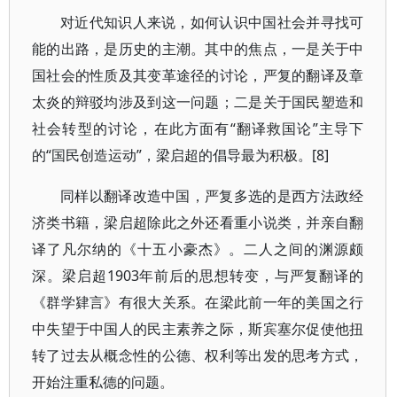
对近代知识人来说，如何认识中国社会并寻找可
能的出路，是历史的主潮。其中的焦点，一是关于中
国社会的性质及其变革途径的讨论，严复的翻译及章
太炎的辩驳均涉及到这一问题；二是关于国民塑造和
社会转型的讨论，在此方面有“翻译救国论”主导下
的“国民创造运动”，梁启超的倡导最为积极。[8]
同样以翻译改造中国，严复多选的是西方法政经
济类书籍，梁启超除此之外还看重小说类，并亲自翻
译了凡尔纳的《十五小豪杰》。二人之间的渊源颇
深。梁启超1903年前后的思想转变，与严复翻译的
《群学肄言》有很大关系。在梁此前一年的美国之行
中失望于中国人的民主素养之际，斯宾塞尔促使他扭
转了过去从概念性的公德、权利等出发的思考方式，
开始注重私德的问题。