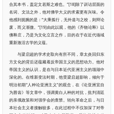
合其本书，盖定文若斯之难也。”[18]除了训诂层面的
名词、文法之外，他对佛学大义的求索更有兴味。令
他感到扼腕的是：“大乘孤行，无外道与之校，则辩论
废，而义渐微。”[19]由此以观，他的《齐物论释》以
佛释庄，乃是为文化立言之作，目的在于在近代场域
重新激活古学的义蕴。
与梁启超的学术史取向有所不同，章太炎回归东
方文化的背后还蕴藏着反帝国主义的思想动力。他对
帝国主义的认识，是在与日本近代亚洲主义的颉颃中
深化的。在维新变法时期，他受梁启超影响，倾向于
明治初期“人种论亚洲主义”的观念，在《论亚洲宜自
为唇齿》等文章中，强调黄白人种的对抗，批判清廷
的亲俄政策和对强学会的查禁。转向革命之后，与日
本社会主义者接触较多，在此过程中不仅加深了对帝