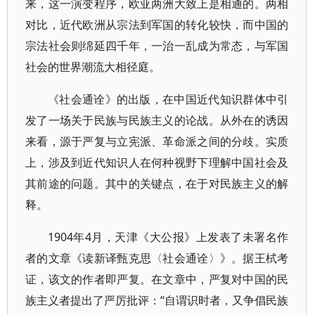
来，这一演变程序，欧亚两洲大致上是相通的。两相
对比，近代欧洲从宗法到军国的转化较快，而中国的
宗法社会则绵延四千年，一治一乱成为常态，与军国
社会的世界潮流大相径庭。
《社会通诠》的出版，在中国近代知识群体中引
发了一场关于民族与民族主义的论战。从外在的诱因
来看，源于严复与立宪派、革命派之间的分歧。实质
上，涉及到近代知识人在何种视野下理解中国社会及
其前途的问题。其中的关键点，在于对民族主义的解
释。
1904年4月，天津《大公报》上发表了未署名作
者的文章《读新译甄克思〈社会通诠〉》。据王栻考
证，该文的作者即严复。在文章中，严复对中国的民
族主义者提出了严厉批评：“自谓识时者，又争倡民族