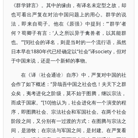
《群学肄言》。其中的缘由，有译名未定型之故，却
也可看出严复在对治中国问题上的用心。群学的说
法，即来自荀子。他在《原强》中提到：“‘群学’者
何？荀卿子有言：‘人之所以异于禽兽者，以其能群
也。’”[9]社会的译名，则是当时的一个流行语，虽然
日本早在1880年代已经确定以“社会”译society，但对
于中国来说，还是一个新鲜的事物。
在《译〈社会通诠〉自序》中，严复对中国的社
会作了如下概述：“异哉吾中国之社会也！夫天下之群
众矣，夷考进化之阶级，莫不始于图腾，继以宗法，
而成于国家。”[10]他认为，社会进化有一个演变的程
序，即图腾社会、宗法社会和军国社会。在两个社会
阶段之间，又分别有一过渡的方式：在图腾与宗法之
间，是游牧；在宗法与军国之间，是封建。在严复看