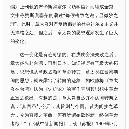
编》上刊载的严译斯宾塞尔《劝学篇》而续成全篇。
文中称赞斯宾塞尔的著述“每假格致之说，显微妙之
理”。此时，章太炎对严复所倡导的社会达尔文主义并
无捍格之处。但之后，章太炎的思想逐渐发生了巨大
的变化。
这一变化是有迹可循的。在戊戌变法失败之后，
章太炎先赴台湾，再到日本，知识视野有了极大的拓
展，思想也从革政逐渐向革命转变。章太炎在台湾期
间的思想，就表露出了转向的迹象，如欧修梅《章太
炎在台湾》认为《失机论》的写作表明其思想中革命
正宣之欲出。有趣的是，章太炎自己并不认同转向之
说：“其言虽与今异，其旨则与今同。昔为间接之革
命，今为直接之革命，何有所谓始欲维新，终创革命
者哉！”（《狱中答新闻报》，载《苏报》1903年7月