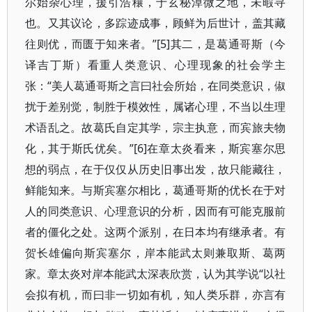
尔始杂心理，援引浩穰，于玄秘淖微之地，未暇寻
也。又其议论，多踪迹成事，顾鲜为后世计，盖其藏
往则优，而匮于知来者。”[5]其二，是葛通哥斯（今
译吉丁斯）看重人类意识、心理现象的社会学主
张：“美人葛通哥斯之言曰社会所始，在同类意识，俶
扰于差别觉，制胜于模效性，属诸心理，不当以生理
术语乱之。故葛氏自定其学，宗主执意，而宾旅夫物
化，其于斯氏优矣。”[6]在章太炎看来，斯宾塞尔思
想的弱点，在于仅仅从历史旧事出发，故只能藏往，
鲜能知来。与斯宾塞尔相比，葛通哥斯的优长在于对
人的同类意识、心理意识的分析，因而有可能克服前
者的僵化之处。这两个派别，在日本均有继承者。有
贺长雄偏向斯宾塞尔，岸本能武太则兼取斯、葛两
家。章太炎对岸本能武太深表欣赏，认为其学说“以社
会拟有机，而曰非一切如有机，知人类乐群，亦言有