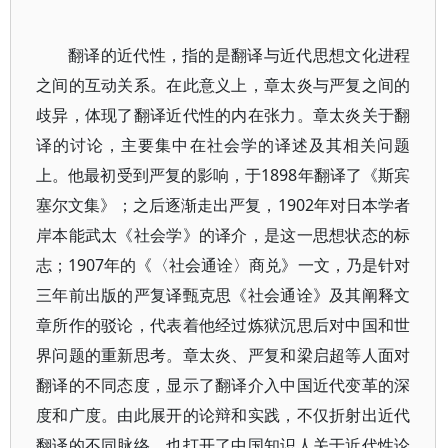
翻译的近代性，指的是翻译与近代思想文化进程
之间的互动关系。在此意义上，章太炎与严复之间的
歧异，体现了翻译近代性的内在张力。章太炎关于翻
译的讨论，主要集中在社会学的译述及其相关问题
上。他最初受到严复的影响，于1898年翻译了《斯宾
塞尔文集》；之后逐渐走出严复，1902年对日本学者
岸本能武太《社会学》的译介，是这一思想状态的标
志；1907年的《〈社会通诠〉商兑》一文，乃是针对
三年前出版的严复译甄克思《社会通诠》及其阐释文
章所作的驳论，代表着他经过炼狱沉思后对中国和世
界问题的重新思考。章太炎、严复和梁启超等人面对
翻译的不同态度，显示了翻译介入中国近代变革的深
度和广度。由此展开的论辩和实践，不仅折射出近代
翻译的不同脉络，也打开了中国知识人关于近代性论