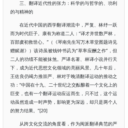
三、翻译近代性的张力：科学的与哲学的、功利
的与精神的
在近代中国的西学翻译潮流中，严复、林纾一跃
而为时代巨子。康有为称道二人：“译才并世数严林，
百部虞初救世心。”（《琴南先生写万木草堂图题诗见
赠赋谢》）该诗虽被钱钟书讥为“草率应酬之作”，但
二人的功绩不能被抹煞。严译名著、林译小说并行天
下，成为近代思想文化领域的亮丽风景。几十年后，
王佐良仍竭力推崇严、林对于晚清翻译运动的推动之
功：“中国在十九、二十世纪之交酝酿着一个文化上的
巨变，也有一个翻译运动应运而生，只不过，这个运
动虽然造成一时声势，影响更为深远，却只是两个人
的努力结果。”[20]
从跨文化交流的角度看，作为闽派翻译典范的严