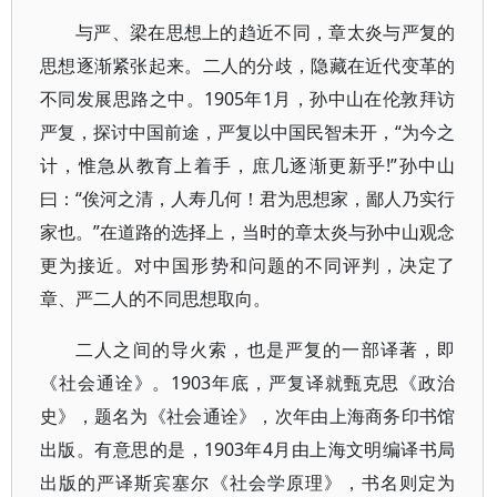
与严、梁在思想上的趋近不同，章太炎与严复的
思想逐渐紧张起来。二人的分歧，隐藏在近代变革的
不同发展思路之中。1905年1月，孙中山在伦敦拜访
严复，探讨中国前途，严复以中国民智未开，“为今之
计，惟急从教育上着手，庶几逐渐更新乎!”孙中山
曰：“俟河之清，人寿几何！君为思想家，鄙人乃实行
家也。”在道路的选择上，当时的章太炎与孙中山观念
更为接近。对中国形势和问题的不同评判，决定了
章、严二人的不同思想取向。
二人之间的导火索，也是严复的一部译著，即
《社会通诠》。1903年底，严复译就甄克思《政治
史》，题名为《社会通诠》，次年由上海商务印书馆
出版。有意思的是，1903年4月由上海文明编译书局
出版的严译斯宾塞尔《社会学原理》，书名则定为