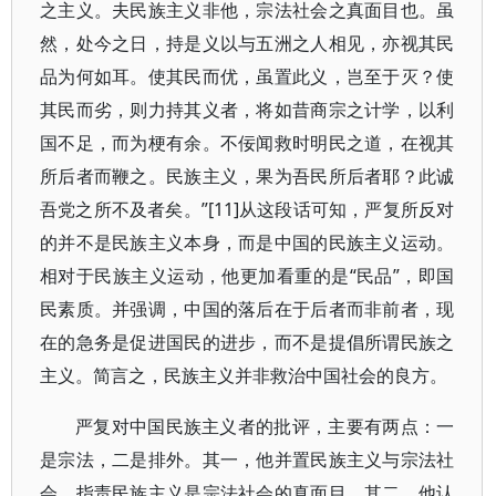
之主义。夫民族主义非他，宗法社会之真面目也。虽
然，处今之日，持是义以与五洲之人相见，亦视其民
品为何如耳。使其民而优，虽置此义，岂至于灭？使
其民而劣，则力持其义者，将如昔商宗之计学，以利
国不足，而为梗有余。不佞闻救时明民之道，在视其
所后者而鞭之。民族主义，果为吾民所后者耶？此诚
吾党之所不及者矣。”[11]从这段话可知，严复所反对
的并不是民族主义本身，而是中国的民族主义运动。
相对于民族主义运动，他更加看重的是“民品”，即国
民素质。并强调，中国的落后在于后者而非前者，现
在的急务是促进国民的进步，而不是提倡所谓民族之
主义。简言之，民族主义并非救治中国社会的良方。
严复对中国民族主义者的批评，主要有两点：一
是宗法，二是排外。其一，他并置民族主义与宗法社
会，指责民族主义是宗法社会的真面目。其二，他认