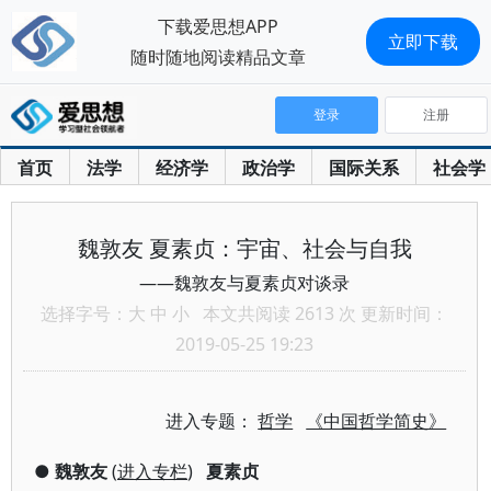
下载爱思想APP
立即下载
随时随地阅读精品文章
登录
注册
首页
法学
经济学
政治学
国际关系
社会学
魏敦友 夏素贞：宇宙、社会与自我
——魏敦友与夏素贞对谈录
选择字号：
大
中
小
本文共阅读 2613 次 更新时间：
2019-05-25 19:23
进入专题：
哲学
《中国哲学简史》
●
魏敦友
(
进入专栏
)
夏素贞