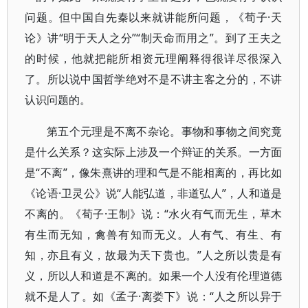
问题。但中国自先秦以来就讲能所问题，《荀子·天
论》讲“明于天人之分”“制天命而用之”。到了王夫之
的时候，他就把能所相资元理阐释得很详尽很深入
了。所以说中国哲学绝对不是不讲主客之分的，不讲
认识问题的。
第五个元理是不离不杂论。事物和事物之间究竟
是什么关系？这实际上涉及一个辩证的关系。一方面
是“不离”，像朱熹讲的理和气是不能相离的，再比如
《论语·卫灵公》说“人能弘道，非道弘人”，人和道是
不离的。《荀子·王制》说：“水火有气而无生，草木
有生而无知，禽兽有知而无义。人有气、有生、有
知，亦且有义，故最为天下贵也。”人之所以贵是有
义，所以人和道是不离的。如果一个人没有伦理道德
就不是人了。如《孟子·离娄下》说：“人之所以异于