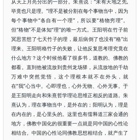
从天上月亮分出的一部分。朱熹说：“未有天地之先,
毕竟也只是理。”理不是被分割在每个事物当中，因为
每个事物中“各自有一个理”，所以要“格物穷理”。
但“格物”不是体知“理”的唯一方式。王阳明在竹子前
冥思苦想了七天竹子的理，最后病倒了也没有“格”出
理来。王阳明格竹子的失败，让他反复思考理究竟在
什么地方？这个时候他看了很多书，道教的、佛教的
都看。直到他被流放到贵州龙场驿，从流放地的千劫
万难中突然觉悟，这个理根本就不在外头，就
在“我”心当中。心即理也，心外无物、心外无事。于
是王阳明走向和朱熹哲学理论思维正相反的道路。朱
熹认为，理在事物当中，是外在的；阳明认为，理是
在内在的，是心里头的。这里也有儒释道三家会通的
地方，佛教中国化的很重要一点就是同中国的心性论
相结合。中国的心性论同佛教思想相结合，就产生了