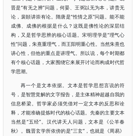
晋是“有无之辨”问题，何晏、王弼以无为本，讲贵无
论，裴頠讲崇有论。隋唐是“性情之原”问题。能不能
成佛、成佛的根据是什么？这既是佛性论的深层结
构，又是哲学思辨的核心话题。宋明理学是“理气心
性”问题，朱熹重理气，而王阳明重心性。当然朱熹也
讲心性，但他的重点是讲理气。所以说，每个时期都
有个核心话题，大家围绕它来展开讨论而构成时代哲
学思潮。
再一个是文本依据。文本是哲学思想言说的符
号，是智慧觉解的文字报告，是主体精神超越自我的
信息桥梁。哲学家必须凭借对一定文本的反思和诠
释，才能准确提炼时代的核心话题。先秦的主要文本
当然是“五经”。汉代讲天人问题，文本是《公羊春
秋》。魏晋玄学所依傍的是“三玄”，也就是《周易》