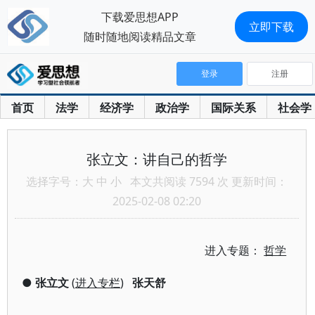
下载爱思想APP
立即下载
随时随地阅读精品文章
登录
注册
首页
法学
经济学
政治学
国际关系
社会学
张立文：讲自己的哲学
选择字号：
大
中
小
本文共阅读 7594 次 更新时间：
2025-02-08 02:20
进入专题：
哲学
●
张立文
(
进入专栏
)
张天舒