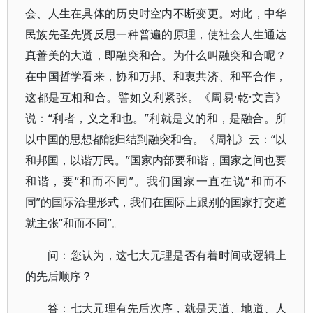
会、人生在具体的历史时空内不断变更。对此，中华
民族先圣先贤反思一种普遍的原理，使社会人生通达
真善美的大道，即融突和合。为什么叫融突和合呢？
在中国哲学看来，协和万邦、和衷共济、和平合作，
这都是互相和合。譬如义利紧张。《周易·乾·文言》
说：“利者，义之和也。”利就是义的和，是融合。所
以中国的思想都能归结到融突和合。《周礼》云：“以
和邦国，以谐万民。”国家内部要和谐，国家之间也要
和谐，要“和而不同”。我们国家一直在说“和而不
同”的国际治理形式，我们在国际上跟别的国家打交道
就主张“和而不同”。
问：您认为，这七大元理是否有着时间或逻辑上
的先后顺序？
答：七大元理有先后次序，就是天道、地道、人