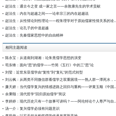
赵法生：通古今之变 成一家之言——余敦康先生的学术贡献
赵法生：内在与超越之间——论牟宗三的内在超越说
赵法生：从性情论到性理论——程朱理学对于原始儒家
赵法生：论孔子的中道超越
赵法生：先秦儒家思想中的自由精神
相同主题阅读
陈永宝：从道南到湖湘：论朱熹儒学思想的演变
苟东锋：面向“思”的儒学——竹简《五行》中的三“思”论
刘莹：近世东亚儒学由“复性”到“复礼”的范式转型
刘云枫：从两类不同微信群看儒学之双重困境——熟人群一
廉天娇：当代儒学复兴的情感进路之回归与重构——评黄玉顺《中
余秉颐：清代哲学“回归原始儒学”简议
李婷婷：现代历史只有一个故事可讲吗？——阿伦特论个人
汤一介：复兴儒学必须有问题意识
李世华：以实干担当构筑儒学传承发展新高地