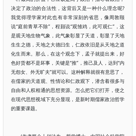
决定了政治的合法性，这背后又是一种什么理念呢?
我觉得理学家对此也有非常深刻的省思，像周敦颐
说“庭前青草不除”，程颢说“观雏鸡，此可观仁”，这
是观天地生物气象，此气象彰显了天道，彰显了天地
生生之德，天地之大德曰生，仁政依旧是从天地之道
化生而来。那么，在这个观念下，孟子就提出来，好
色好货都不是坏事，关键是“推”，推己及人，达到“内
无怨女、外无旷夫”就可以。这种解释就很有意思了，
在儒家的天道观、性情论和仁政观下，潜含着很多与
自由和人权相通的思想资源。怎么把它们打开，使之
在现代思想视域下充分显现，是新时期儒家政治哲学
的重要课题。