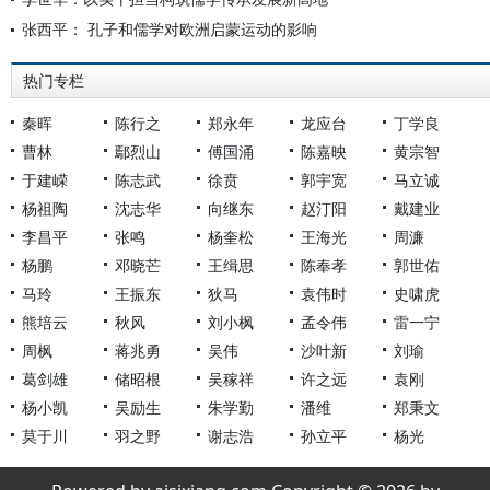
张西平： 孔子和儒学对欧洲启蒙运动的影响
热门专栏
秦晖
陈行之
郑永年
龙应台
丁学良
曹林
鄢烈山
傅国涌
陈嘉映
黄宗智
于建嵘
陈志武
徐贲
郭宇宽
马立诚
杨祖陶
沈志华
向继东
赵汀阳
戴建业
李昌平
张鸣
杨奎松
王海光
周濂
杨鹏
邓晓芒
王缉思
陈奉孝
郭世佑
马玲
王振东
狄马
袁伟时
史啸虎
熊培云
秋风
刘小枫
孟令伟
雷一宁
周枫
蒋兆勇
吴伟
沙叶新
刘瑜
葛剑雄
储昭根
吴稼祥
许之远
袁刚
杨小凯
吴励生
朱学勤
潘维
郑秉文
莫于川
羽之野
谢志浩
孙立平
杨光