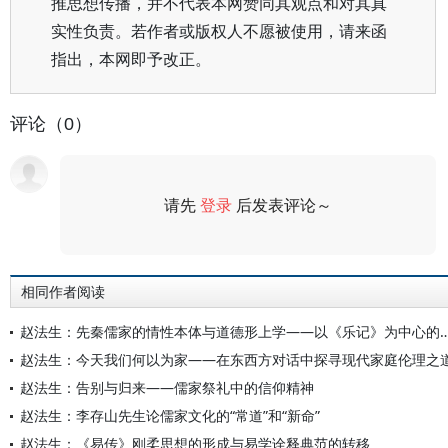
推思想传播，并不代表本网赞同其观点和对其真
实性负责。若作者或版权人不愿被使用，请来函
指出，本网即予改正。
评论（0）
请先
登录
后发表评论～
评论
相同作者阅读
赵法生：先秦儒家的情性本体与道德形上学——以《
赵法生：今天我们何以为家——在东西方对话中探寻现代家庭伦理之
赵法生：告别与归来——儒家祭礼中的信仰精神
赵法生：李存山先生论儒家文化的“常道”和“新命”
赵法生：《易传》刚柔思想的形成与易学诠释典范的转移