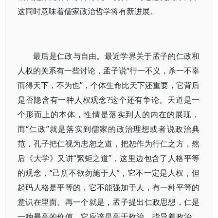
这同时意味着儒家政治哲学将有新进展。
最后是仁政与自由。最近学界关于孟子的仁政和
人权的关系有一些讨论，孟子说“行一不义，杀一不辜
而得天下，不为也”，个体生命比天下还重要，它背后
是否隐含有一种人权观念?这个还有争论。天道是一
个形而上的本体，性情是落实到人的内在的展现，
而“仁政”就是落实到儒家的政治理想或者说政治典
范，孔子把仁视为忠恕之道，把恕作为行仁之方，然
后《大学》又讲“絜矩之道”，这里边包含了人格平等
的观念，“己所不欲勿施于人”，它不一定是人权，但
起码人格是平等的，它不能强加于人，有一种平等的
意识在里面。再一个就是，孟子提出仁政思想，仁是
一种最高的价值，它应该是高于政治，指导着政治，