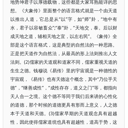
地势坤君子以厚德载物，这些都是大家耳熟能详的思
想。《大象传》里面整个的语言格式就是一个由天道
以推出人道，它总是从“以”字，如“师”卦，“地中有
水，君子以容敏畜众”;“泰”卦，“天地交，泰。后以财
成天地之道，辅相天地之宜，以左右民”。《象传》全
部是这个语言格式，这是典型的自然法的一种思路。
正是把天道作为自然法，从最高的形上法则推出人文
法则。(2)儒家的天道观和道家不同，儒家重视天道的
生生之德。钱穆说《易传》里的宇宙观是一种德性的
宇宙观，《易传》也有天德这个概念，其中“乃位乎天
德”，“继善成性”，“成性存存，道义之门”等，都指向
天人合一之境。这个德不等同于我们后来讲的心性化
的道德，那个时候的道德更具有形而上意义，人之德
本于天道和天德。(3)儒家早期的天道观念具有超越
性，因此使得儒家道统也具有超越性，道高于势，这