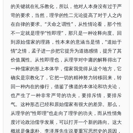
的关键就在礼乐教化，所以，他对人本身没有过于严
苛的要求，当然，理学的性二元论提高了对于人之内
在自律的要求。“天命之谓性”，从性情论看，那个性
不一定就是理学“性即理”，那只是一种诠释向度。回
到原始儒家的理路，性本来的意涵当是情，“道始于
情”之情，孟子进一步把它提升为道德感情，提升了其
价值属性。从性即理也，从理学对中庸的解释得出了
一种儒家的形上本体学，儒家我觉得从这个地方，它
确实是宗教化了，它把一切的精神努力转移回来，转
回一种内在的修行，借鉴了佛道的本体论和功夫论，
也产生了一种非常严苛的功夫，要排斥情，要排斥
气。这种形态已经和原始儒家有很大的差异。那么，
从理学的“性即理”也走向了理学的功夫，而从性情角
度讨论政治儒学发展，可以打开一个新的路向。这大
概就是像庞朴、李泽厚先生说要重写思想史的原因，