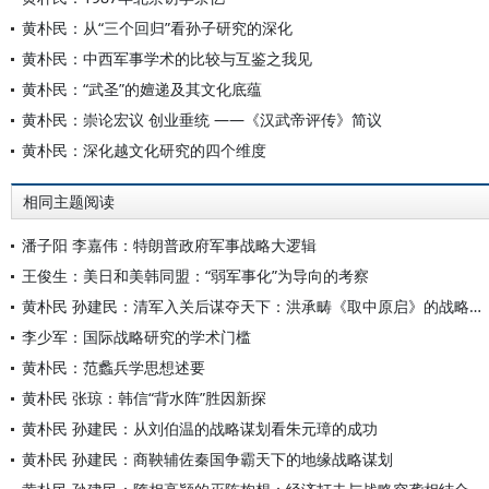
黄朴民：从“三个回归”看孙子研究的深化
黄朴民：中西军事学术的比较与互鉴之我见
黄朴民：“武圣”的嬗递及其文化底蕴
黄朴民：崇论宏议 创业垂统 ——《汉武帝评传》简议
黄朴民：深化越文化研究的四个维度
相同主题阅读
潘子阳 李嘉伟：特朗普政府军事战略大逻辑
王俊生：美日和美韩同盟：“弱军事化”为导向的考察
黄朴民 孙建民：清军入关后谋夺天下：洪承畴《取中原启》的战略指导方针
李少军：国际战略研究的学术门槛
黄朴民：范蠡兵学思想述要
黄朴民 张琼：韩信“背水阵”胜因新探
黄朴民 孙建民：从刘伯温的战略谋划看朱元璋的成功
黄朴民 孙建民：商鞅辅佐秦国争霸天下的地缘战略谋划