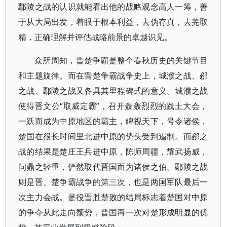
鄢陵之战的认识就能看出他的战略观念高人一筹，善
于从大局出发，着眼于根本利益，去伪存真，去芜取
精，正确理解并评估战略前景的卓越识见。
众所周知，晋楚争霸是整个春秋历史的关键节目
和主题旋律。而在晋楚争霸战争史上，城濮之战、邲
之战、鄢陵之战又各具其里程碑式的意义。城濮之战
使得晋文公“取威定霸”，召开轰轰烈烈的践土大会，
一跃而成为中原地区的霸主，睥视天下，号令诸侯，
楚国在很长时间里北进中原的势头受到遏制。而邲之
战的结果是楚庄王兵进中原，陈师周疆，耀武扬威，
问鼎之轻重，俨然取代晋国而为诸侯之伯。鄢陵之战
则是晋、楚争霸战争的第三次，也是两国军队最后一
次主力会战。是役晋胜楚败的结局标志着楚国对中原
的争夺从此走向颓势，晋国再一次对楚形成明显的优