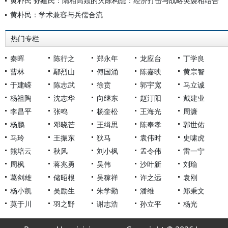
黄朴民 孙建民：隋相高颎的灭陈构想：经济打击与战略突袭相结合
黄朴民：学术兼容与兵儒合流
热门专栏
秦晖
陈行之
郑永年
龙应台
丁学良
曹林
鄢烈山
傅国涌
陈嘉映
黄宗智
于建嵘
陈志武
徐贲
郭宇宽
马立诚
杨祖陶
沈志华
向继东
赵汀阳
戴建业
李昌平
张鸣
杨奎松
王海光
周濂
杨鹏
邓晓芒
王缉思
陈奉孝
郭世佑
马玲
王振东
狄马
袁伟时
史啸虎
熊培云
秋风
刘小枫
孟令伟
雷一宁
周枫
蒋兆勇
吴伟
沙叶新
刘瑜
葛剑雄
储昭根
吴稼祥
许之远
袁刚
杨小凯
吴励生
朱学勤
潘维
郑秉文
莫于川
羽之野
谢志浩
孙立平
杨光