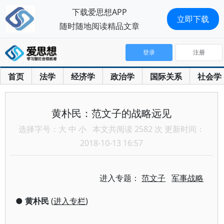
下载爱思想APP
立即下载
随时随地阅读精品文章
登录
注册
首页
法学
经济学
政治学
国际关系
社会学
黄朴民：范文子的战略远见
选择字号：
大
中
小
本文共阅读 2582 次 更新时间：
2018-10-13 16:57
进入专题：
范文子
军事战略
●
黄朴民
(
进入专栏
)