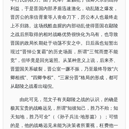
利益，于是晋国内部矛盾迅速激化，动乱随之爆发，
晋厉公的亲信胥童等人丧命刀下，厉公本人也最终走
上不归路。这场残酷血腥的内部动乱使得晋国在鄢陵
之战后所取得的相对战略优势很快化为乌有，也导致
晋国的政局长期处于动荡不安之中。日后虽也短暂出
现过“晋悼公复霸”的历史场面，所谓“三驾而楚不能
竞”，但毕竟是回光返照。从某种意义上说，后来齐、
晋盟国关系破裂，晋公室一蹶不振，乃至最终导致“六
卿相残”、“四卿争权”、“三家分晋”格局的形成，都可
从鄢陵之战看出端倪。
由此可见，范文子有关鄢陵之战的认识，的确是
极其宝贵的战略远见，所谓“知彼知己，胜乃不殆；知
天知地，胜乃可全”（《孙子兵法·地形篇》）；可惜
的是，他的战略远见未能为决策者所重视，枉费他一