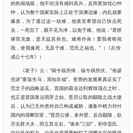
的热闹场面，他不但没有感到高兴，反而更加忧心忡
忡，认为整个国家实际上正处于深渊边缘，内乱就要
爆发，为了逃过这一劫难，他甚至希望自己快点死
去，一死百了，眼不见为净，以免于难。他说：“君骄
侈而克敌，是天益其疾也。难将作矣！爱我者唯祝
我，使我速死，无及于难，范氏之福也。”（《左传·
成公十七年》）
《老子》云：“祸兮福所倚，福兮祸所伏。”俗谚
也讲“塞翁失马，焉知非福”。形势的发展果真证实了
范文子的战略远见。晋国的霸业达到辉煌顶点之时，
也正是晋国衰运萌芽之始。晋厉公取的鄢陵之战大捷
后，认为已无外患对自己构成威胁，遂集中精力对付
国内的强卿宗室，“晋厉公侈，多外嬖。反自鄢陵，欲
尽去群大夫，而立其左右。”诛杀“三郤”，剥夺栾氏、
中行氏的权力。由于此举严重触犯了强卿大宗的既得