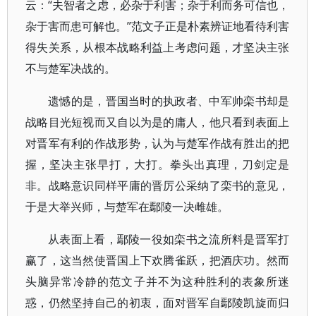
云：“夫智者之虑，必杂于利害；杂于利而务可信也，
杂于害而患可解也。”范文子正是朴素辨证地看待利害
得失关系，从根本战略利益上考虑问题，才坚决主张
不与楚军决战的。
遗憾的是，晋国当时的执政者、中军帅栾书却是
战略目光短视而又自以为是的庸人，他只看到表面上
对晋军有利的作战形势，认为与楚军作战有胜出的把
握，坚决主张早打，大打。拳头出真理，刀剑定是
非。战略意识同样平庸的晋厉公采纳了栾书的意见，
于是大举兴师，与楚军在鄢陵一决雌雄。
从表面上看，鄢陵一役如栾书之流所料是晋军打
赢了，这当然使晋国上下欢腾雀跃，把酒庆功。然而
头脑异常冷静的范文子并不为这种胜利的表象所迷
惑，仍然坚持自己的初衷，面对晋军自鄢陵凯旋而归