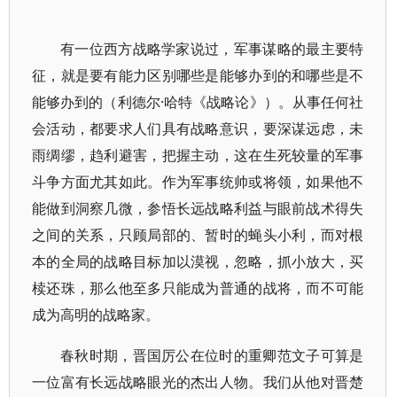
有一位西方战略学家说过，军事谋略的最主要特
征，就是要有能力区别哪些是能够办到的和哪些是不
能够办到的（利德尔·哈特《战略论》）。从事任何社
会活动，都要求人们具有战略意识，要深谋远虑，未
雨绸缪，趋利避害，把握主动，这在生死较量的军事
斗争方面尤其如此。作为军事统帅或将领，如果他不
能做到洞察几微，参悟长远战略利益与眼前战术得失
之间的关系，只顾局部的、暂时的蝇头小利，而对根
本的全局的战略目标加以漠视，忽略，抓小放大，买
椟还珠，那么他至多只能成为普通的战将，而不可能
成为高明的战略家。
春秋时期，晋国厉公在位时的重卿范文子可算是
一位富有长远战略眼光的杰出人物。我们从他对晋楚