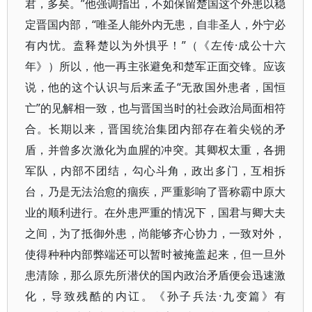
君，多矣。”他强调指出，不如保留楚国这个外患以稳
定晋国内部，“唯圣人能外内无患，自非圣人，外宁必
有内忧。盍释楚以为外惧乎！”（《左传·成公十六
年》）所以，他一再主张避免和楚军正面交锋。应该
说，他的这个认识与后来孟子“无敌国外患者，国恒
亡”的见解相一致，也与晋国当时的社会政治局面相符
合。长期以来，晋国统治集团内部存在着尖锐的矛
盾，并曾多次激化为血腥的冲突。其卿权太重，各拥
军队，内部不团结，勾心斗角，政出多门，互相拆
台，乃是无法治愈的痼疾，严重影响了晋称霸中原大
业的顺利进行。在外患严重的情况下，国君与卿大夫
之间，为了抵御外患，尚能够齐心协力，一致对外，
使得种种内部弊端还可以暂时被掩盖起来，但一旦外
患清除，那么原先所潜伏的国内政治矛盾便会迅速激
化，导致残酷的内讧。《孙子兵法·九变篇》有