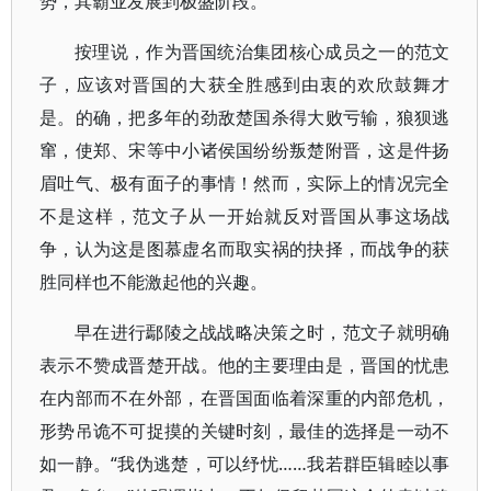
势，其霸业发展到极盛阶段。
按理说，作为晋国统治集团核心成员之一的范文
子，应该对晋国的大获全胜感到由衷的欢欣鼓舞才
是。的确，把多年的劲敌楚国杀得大败亏输，狼狈逃
窜，使郑、宋等中小诸侯国纷纷叛楚附晋，这是件扬
眉吐气、极有面子的事情！然而，实际上的情况完全
不是这样，范文子从一开始就反对晋国从事这场战
争，认为这是图慕虚名而取实祸的抉择，而战争的获
胜同样也不能激起他的兴趣。
早在进行鄢陵之战战略决策之时，范文子就明确
表示不赞成晋楚开战。他的主要理由是，晋国的忧患
在内部而不在外部，在晋国面临着深重的内部危机，
形势吊诡不可捉摸的关键时刻，最佳的选择是一动不
如一静。“我伪逃楚，可以纾忧……我若群臣辑睦以事