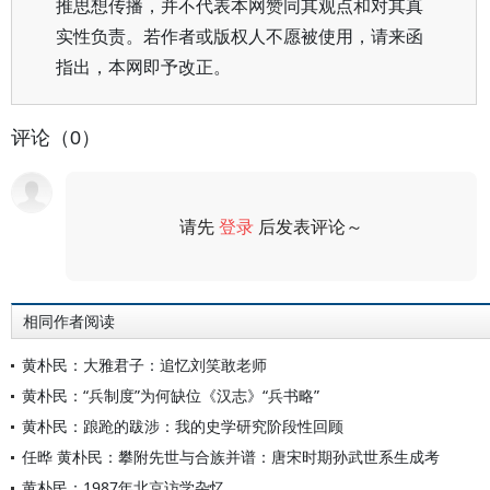
推思想传播，并不代表本网赞同其观点和对其真
实性负责。若作者或版权人不愿被使用，请来函
指出，本网即予改正。
评论（0）
请先
登录
后发表评论～
评论
相同作者阅读
黄朴民：大雅君子：追忆刘笑敢老师
黄朴民：“兵制度”为何缺位《汉志》“兵书略”
黄朴民：踉跄的跋涉：我的史学研究阶段性回顾
任晔 黄朴民：攀附先世与合族并谱：唐宋时期孙武世系生成考
黄朴民：1987年北京访学杂忆