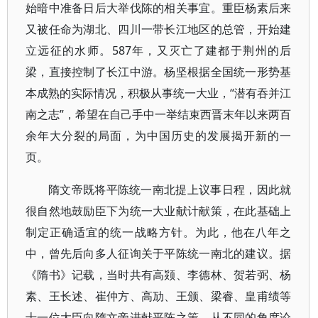
始暗中准备日后大举伐陈的相关事宜。重臣杨素后来
又被任命为湖北、四川一带长江地区的总管，开始建
立远征的水师。587年，又灭亡了建都于荆州的后
梁，直接控制了长江中游。杨坚根据全国统一形势基
本成熟的实际情况，积极从事统一大业，“潜有吞并江
南之志”，希望在自己手中一举结束西晋末年以来两百
余年大分裂的局面，为中国历史的发展揭开新的一
页。
隋文帝既将平陈统一南北提上议事日程，因此就
很自然地鼓励臣下为统一大业献计献策，在此基础上
制定正确适宜的统一战略方针。为此，他在八年之
中，曾先后向多人征询关于平陈统一南北的建议。据
《隋书》记载，当时共有高颎、李德林、贺若弼、杨
素、王长述、崔仲方、高劢、王颁、梁睿、皇甫绩等
十一位大臣向隋文帝进献平陈之策，从不同的角度论