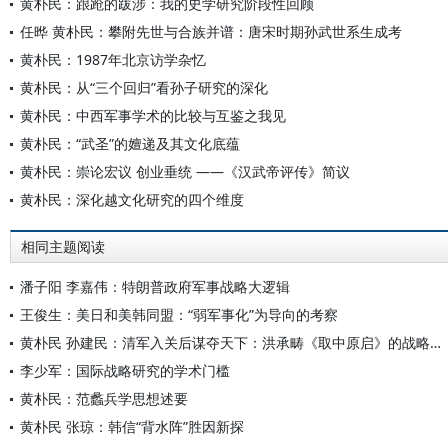
黄朴民：踉跄的跋涉：我的史学研究阶段性回顾
任晔 黄朴民：攀附先世与合族并谱：唐宋时期孙武世系生成考
黄朴民：1987年北京访学杂忆
黄朴民：从“三个回归”看孙子研究的深化
黄朴民：中西军事学术的比较与互鉴之我见
黄朴民：“武圣”的嬗递及其文化底蕴
黄朴民：崇论宏议 创业垂统 ——《汉武帝评传》简议
黄朴民：深化越文化研究的四个维度
相同主题阅读
潘子阳 李嘉伟：特朗普政府军事战略大逻辑
王俊生：美日和美韩同盟：“弱军事化”为导向的考察
黄朴民 孙建民：清军入关后谋夺天下：洪承畴《取中原启》的战略指导方针
李少军：国际战略研究的学术门槛
黄朴民：范蠡兵学思想述要
黄朴民 张琼：韩信“背水阵”胜因新探