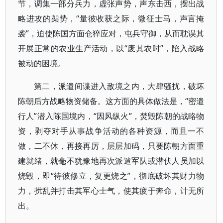
节，调集一部分兵力，虚张声势，声东击西，摆出战
略进攻的架势，“量彼收获之际，微征士马，声言掩
袭”，迫使陈国方面仓猝应对，屯兵守御，从而耽误其
开展正常的农业生产活动，以“废其农时”，陷入战略
被动的困境。
第二，派遣间谍进入敌境之内，大肆骚扰，破坏
陈朝后方战略物资储备。这方面的具体做法是，“密遣
行人”潜入陈国境内，“因风纵火”，焚毁陈朝的战略物
资，剥夺对手从事战争活动的各种资源，而且一不
做，二不休，再接再厉，层层加码，只要陈朝方面重
建就绪，就毫不犹豫地再次派遣军队或潜伏人员加以
烧毁，即“待彼修立，复更烧之”，彻底破坏其财力物
力，扰乱并打击其军心士气，使其疲于奔命，计无所
出。