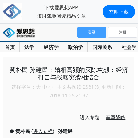
下载爱思想APP
立即下载
随时随地阅读精品文章
登录
注册
首页
法学
经济学
政治学
国际关系
社会学
黄朴民 孙建民：隋相高颎的灭陈构想：经济
打击与战略突袭相结合
选择字号：
大
中
小
本文共阅读 2561 次 更新时间：
2018-11-25 21:37
进入专题：
军事战略
●
黄朴民
(
进入专栏
)
孙建民