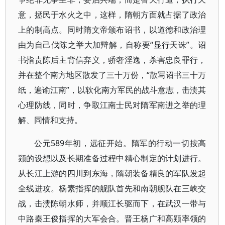
意，拯民于水火之中，这样，隋朝方面就占据了政治
上的制高点。同时隋文帝颁布诏书，以道德和政治理
由为自己伐陈之举大加辩解，自称要“显行天诛”。诏
书指责陈后主背信弃义，骄奢淫逸，杀害忠良罪行，
并在整个南方地区散发了三十万份，“散写诏书三十万
纸，遍谕江南”，以软化南方军民的战斗意志，击溃其
心理防线，同时，争取江南士民对隋军南进之举的理
解、同情和支持。
公元589年初，远征开始。隋军的行动一切按高
颎的设想以及长期准备过程中精心制定的计划进行。
从长江上游的四川到东海，隋朝装备精良的军队发起
全线进攻。杨素指挥的舰队首先和南朝舰队在三峡交
战，击溃陈朝水师，并顺江长驱而下，在武汉一带与
中路秦王俊指挥的大军会合。晋王杨广和高颎率领的