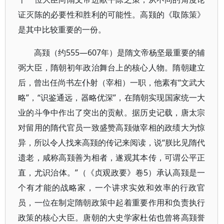
证灭陈的必要性和胜利的可能性。高颎的《取陈策》
是其中比较重要的一份。
高颎（约555—607年）是隋文帝杨坚最重要的辅
弼大臣，隋朝初年政治舞台上的核心人物。隋朝建立
后，曾出任尚书左仆射（宰相）一职，他素有“文武大
略”，“识鉴通远，器略优深”，在隋朝实现国家统一大
业的斗争中作出了突出的贡献。据历史记载，唐太宗
对留用的隋代官员一致盛赞高颎做宰相的政绩大为惊
异，所以令人找来高颎的传记来阅读，说“朕比见隋代
遗老，咸称高颎善为相者，遂观其本传，可谓公平正
直，尤识治体。”（《贞观政要》卷5）承认高颎是一
个有才能的战略家，一个讲求实效和效率的行政官
员，一位在制定隋朝政策中起着重要作用和负责执行
政策的核心大臣。唐朝的大史学家杜佑也曾将高颎誉