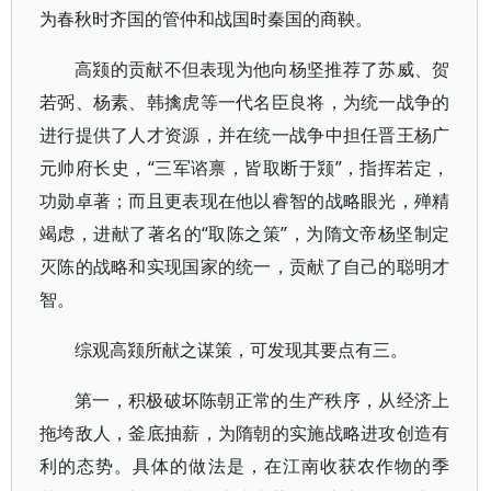
为春秋时齐国的管仲和战国时秦国的商鞅。
高颎的贡献不但表现为他向杨坚推荐了苏威、贺
若弼、杨素、韩擒虎等一代名臣良将，为统一战争的
进行提供了人才资源，并在统一战争中担任晋王杨广
元帅府长史，“三军谘禀，皆取断于颎”，指挥若定，
功勋卓著；而且更表现在他以睿智的战略眼光，殚精
竭虑，进献了著名的“取陈之策”，为隋文帝杨坚制定
灭陈的战略和实现国家的统一，贡献了自己的聪明才
智。
综观高颎所献之谋策，可发现其要点有三。
第一，积极破坏陈朝正常的生产秩序，从经济上
拖垮敌人，釜底抽薪，为隋朝的实施战略进攻创造有
利的态势。具体的做法是，在江南收获农作物的季