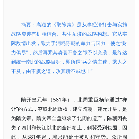
摘要：高颎的《取陈策》是从事经济打击与实施
战略突袭有机相结合、共生互济的战略构想。它从实
际敌情出发，致力于消耗陈朝的军力与国力，使之“财
力俱尽”，然后再乘其势衰不备之隙予以突袭，最终达
到统一南北的战略目标，即所谓“兵之情主速，乘人之
不及，由不虞之道，攻其所不戒也！”
隋开皇元年（581年），北周重臣杨坚通过“禅
让”的方式，夺取北周政权，建立隋朝，建元开皇，是
为隋文帝。隋文帝全盘继承了北周的遗产，陈朝因丧
失了四川和长江以北的全部领土，侧翼受到包围，因
此，从581年起，就只能处于被动和守势。众所周