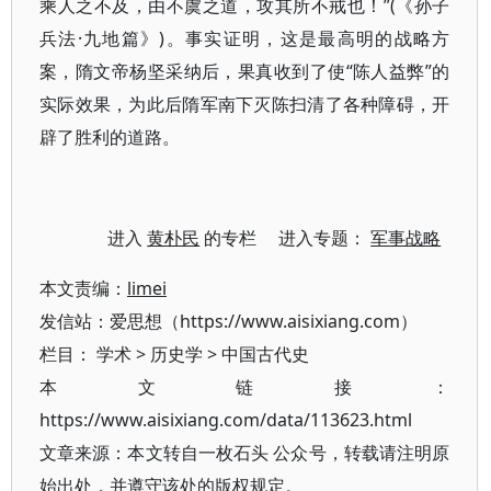
乘人之不及，由不虞之道，攻其所不戒也！”(《孙子
兵法·九地篇》)。事实证明，这是最高明的战略方
案，隋文帝杨坚采纳后，果真收到了使“陈人益弊”的
实际效果，为此后隋军南下灭陈扫清了各种障碍，开
辟了胜利的道路。
进入
黄朴民
的专栏 进入专题：
军事战略
本文责编：
limei
发信站：爱思想（https://www.aisixiang.com）
栏目：
学术
>
历史学
>
中国古代史
本文链接：
https://www.aisixiang.com/data/113623.html
文章来源：本文转自一枚石头 公众号，转载请注明原
始出处，并遵守该处的版权规定。