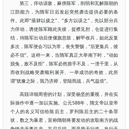
第三，佯动误敌，麻痹陈军，削弱和瓦解陈朝的
江防能力，为隋军日后发起突然袭击提供必要的条
件。此即“亟肄以疲之”、“多方以误之”，先以部分兵
力佯动，诱使陈军顾此失彼，捉襟见肘，仓促进行集
结，待陈军出动后便偃旗息鼓，解甲收兵，如此反复
多次，陈军便会习以为常，丧失警惕，“后更集兵，彼
必不信”。这样一来，当隋军真正大举南下时，“动如
脱兔，敌不及拒”，陈军必然措手不及，一溃千里，从
而收到战略突袭顺利展开、一举成功的奇效，此所
谓“犹豫之际，我乃济师，登陆而战，兵气益倍”。
高颎详细周密的计划，深受杨坚的重视，并在实
际操作中逐一加以实施。公元588年，隋文帝以皇帝
个人的名义写信给陈后主，罗列陈后主的二十条罪
状，数之为暴君，宣称隋朝将要发动的攻取南方的战
争绝非无事生非，妄启兵端，而是替天行道，执行天