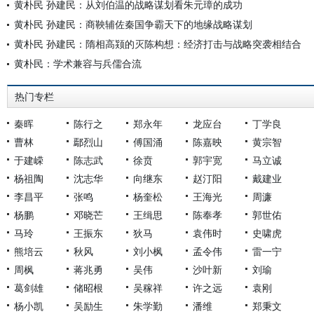
黄朴民 孙建民：从刘伯温的战略谋划看朱元璋的成功
黄朴民 孙建民：商鞅辅佐秦国争霸天下的地缘战略谋划
黄朴民 孙建民：隋相高颎的灭陈构想：经济打击与战略突袭相结合
黄朴民：学术兼容与兵儒合流
热门专栏
秦晖
陈行之
郑永年
龙应台
丁学良
曹林
鄢烈山
傅国涌
陈嘉映
黄宗智
于建嵘
陈志武
徐贲
郭宇宽
马立诚
杨祖陶
沈志华
向继东
赵汀阳
戴建业
李昌平
张鸣
杨奎松
王海光
周濂
杨鹏
邓晓芒
王缉思
陈奉孝
郭世佑
马玲
王振东
狄马
袁伟时
史啸虎
熊培云
秋风
刘小枫
孟令伟
雷一宁
周枫
蒋兆勇
吴伟
沙叶新
刘瑜
葛剑雄
储昭根
吴稼祥
许之远
袁刚
杨小凯
吴励生
朱学勤
潘维
郑秉文