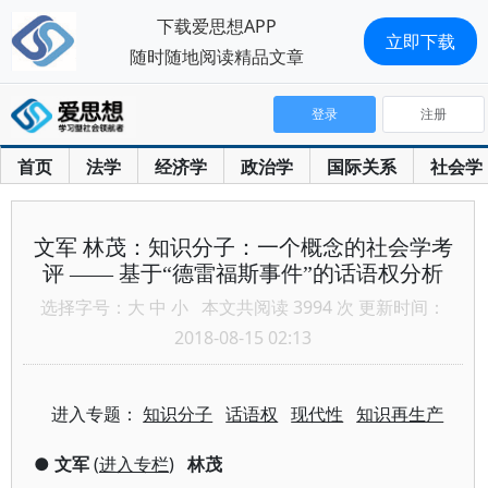
下载爱思想APP
立即下载
随时随地阅读精品文章
登录
注册
首页
法学
经济学
政治学
国际关系
社会学
文军 林茂：知识分子：一个概念的社会学考
评 —— 基于“德雷福斯事件”的话语权分析
选择字号：
大
中
小
本文共阅读 3994 次 更新时间：
2018-08-15 02:13
进入专题：
知识分子
话语权
现代性
知识再生产
●
文军
(
进入专栏
)
林茂