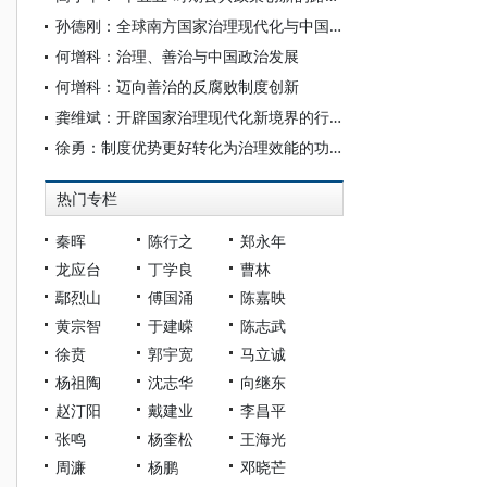
孙德刚：全球南方国家治理现代化与中国经验
何增科：治理、善治与中国政治发展
何增科：迈向善治的反腐败制度创新
龚维斌：开辟国家治理现代化新境界的行动指南
徐勇：制度优势更好转化为治理效能的功能视角
热门专栏
秦晖
陈行之
郑永年
龙应台
丁学良
曹林
鄢烈山
傅国涌
陈嘉映
黄宗智
于建嵘
陈志武
徐贲
郭宇宽
马立诚
杨祖陶
沈志华
向继东
赵汀阳
戴建业
李昌平
张鸣
杨奎松
王海光
周濂
杨鹏
邓晓芒