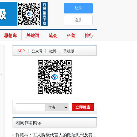
登录
注册
思想库
关键词
笔会
科普
排行
|
|
|
APP
公众号
微博
手机版
相同作者阅读
许耀桐：工人阶级代言人的政治思想及其现实意蕴——纪念圣西门逝世200周年