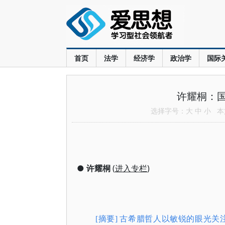
首页
法学
经济学
政治学
国际
许耀桐：
选择字号：
大
中
小
本文
●
许耀桐
(
进入专栏
)
[摘要] 古希腊哲人以敏锐的眼光