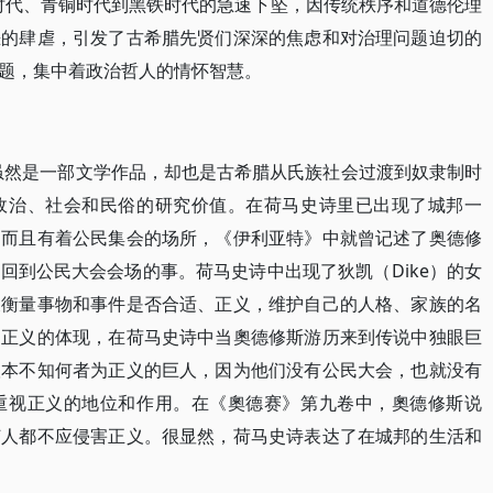
银时代、青铜时代到黑铁时代的急速下坠，因传统秩序和道德伦理
恶的肆虐，引发了古希腊先贤们深深的焦虑和对治理问题迫切的
题，集中着政治哲人的情怀智慧。
虽然是一部文学作品，却也是古希腊从氏族社会过渡到奴隶制时
政治、社会和民俗的研究价值。在荷马史诗里已出现了城邦一
，而且有着公民集会的场所，《伊利亚特》中就曾记述了奥德修
回到公民大会会场的事。荷马史诗中出现了狄凯（Dike）的女
尺衡量事物和事件是否合适、正义，维护自己的人格、家族的名
是正义的体现，在荷马史诗中当奧德修斯游历来到传说中独眼巨
根本不知何者为正义的巨人，因为他们没有公民大会，也就没有
重视正义的地位和作用。在《奧德赛》第九卷中，奧德修斯说
何人都不应侵害正义。很显然，荷马史诗表达了在城邦的生活和