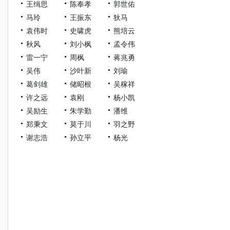
王缉思
陈奉孝
郭世佑
马玲
王振东
狄马
袁伟时
史啸虎
熊培云
秋风
刘小枫
孟令伟
雷一宁
周枫
蒋兆勇
吴伟
沙叶新
刘瑜
葛剑雄
储昭根
吴稼祥
许之远
袁刚
杨小凯
吴励生
朱学勤
潘维
郑秉文
莫于川
羽之野
谢志浩
孙立平
杨光