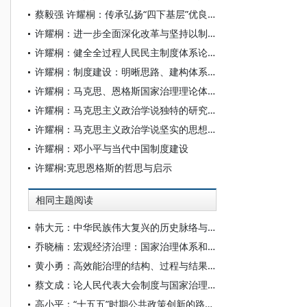
蔡毅强 许耀桐：传承弘扬“四下基层”优良作风
许耀桐：进一步全面深化改革与坚持以制度建设为主线阐论
许耀桐：健全全过程人民民主制度体系论析
许耀桐：制度建设：明晰思路、建构体系和优势转化
许耀桐：马克思、恩格斯国家治理理论体系探赜
许耀桐：马克思主义政治学说独特的研究进路
许耀桐：马克思主义政治学说坚实的思想基础
许耀桐：邓小平与当代中国制度建设
许耀桐:克思恩格斯的哲思与启示
相同主题阅读
韩大元：中华民族伟大复兴的历史脉络与宪法内涵
乔晓楠：宏观经济治理：国家治理体系和治理能力现代化在经济领域的集中体现
黄小勇：高效能治理的结构、过程与结果逻辑
蔡文成：论人民代表大会制度与国家治理现代化
高小平：“十五五”时期公共政策创新的路径、动力和方法论