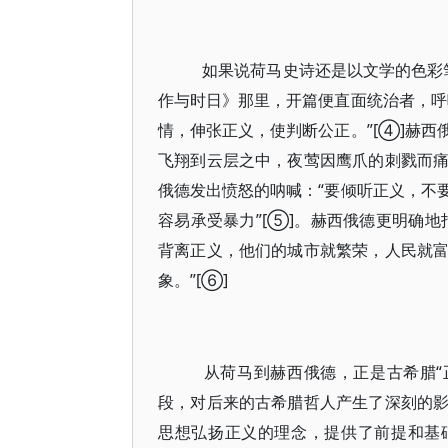
如果说荷马史诗还是以文学的色彩
作与时日》那里，开篇便直面统治者，呼
情，伸张正义，使判断公正。”[④]赫
飞翔到云层之中，夜莺因鹰爪的刺戮而
俄德发出愤怒的呐喊：“要倾听正义，不
容易承受暴力”[⑤]。赫西俄德更明确
背离正义，他们的城市就繁荣，人民就
象。”[⑥]
从荷马到赫西俄德，正是古希腊“正义（th
段，对后来的古希腊哲人产生了深刻的
思想弘扬正义的理念，提供了前提和基