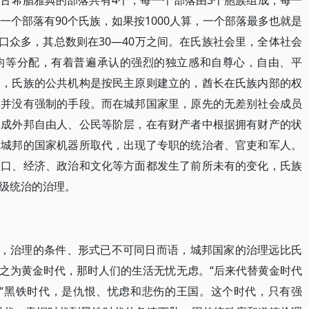
古希腊雅典的部落共有4个，每一个部落由3个胞族组成，每一
，一个部落有90个氏族，如果按1000人算，一个部落最多也就是
人口众多，其总数则在30—40万之间。在氏族社会里，全体社会
均等分配，有着普遍承认的强烈的独立感和自尊心，自由、平
则，氏族的公共机构是按民主原则建立的，酋长在氏族内部的权
中并没有强制的手段。而在城邦国家里，原先的无差别社会成员
形成外邦自由人、公民等阶层，在有财产者中根据拥有财产的状
被城邦的国家机器所取代，出现了专职的统治者、官吏和军人。
人口、经济、政治和文化等方面都发生了前所未有的变化，氏族
级统治的治理。
，治理的条件、形式已不可同日而语，城邦国家的治理远比氏
之为黄金时代，那时人们的生活无忧无虑。“后来代替黄金时代
，“黑铁时代，是仇恨、忧虑和悲伤的王国。这个时代，只有强