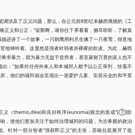
笔调涉及了正义问题，那么，在公元前8世纪末赫西俄德的《工
唤正义和公正：“宙斯啊，请你往下界看看，侧耳听听，了解真
西俄德还讲了一个故事，一只鹞鹰用利爪生擒了一只夜莺，得意地
痛苦地呻吟着。这显然是强者对弱者赤裸裸的欺凌。为此，赫西
要希求暴力，因为暴力无益于贫穷者，甚至家财万贯的富人也不
地指出：“如果对任何外来人和本城邦人都予以公正审判，丝毫不
富庶，他们的城邦就会呈现出一派爱护儿童、安居乐业的和平景
emis,dike)和良好秩序(eunomia)观念的形成”[⑦]阶
影响，使他们更加关注于如何治理城邦的问题，为古希腊的政治
础。针对一部分智者“强权即正义”的主张，苏格拉底展开了批