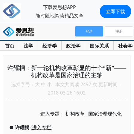
下载爱思想APP
立即下载
随时随地阅读精品文章
登录
注册
首页
法学
经济学
政治学
国际关系
社会学
许耀桐：新一轮机构改革彰显的十个“新”——
机构改革是国家治理的主轴
选择字号：
大
中
小
本文共阅读 2497 次 更新时间：
2018-03-26 16:02
进入专题：
机构改革
国家治理现代化
●
许耀桐
(
进入专栏
)