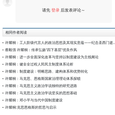
请先
登录
后发表评论～
评论
相同作者阅读
许耀桐：工人阶级代言人的政治思想及其现实意蕴——纪念
蔡毅强 许耀桐：传承弘扬“四下基层”优良作风
许耀桐：进一步全面深化改革与坚持以制度建设为主线阐论
许耀桐：健全全过程人民民主制度体系论析
许耀桐：制度建设：明晰思路、建构体系和优势转化
许耀桐：马克思、恩格斯国家治理理论体系探赜
许耀桐：马克思主义政治学说独特的研究进路
许耀桐：马克思主义政治学说坚实的思想基础
许耀桐：邓小平与当代中国制度建设
许耀桐:克思恩格斯的哲思与启示