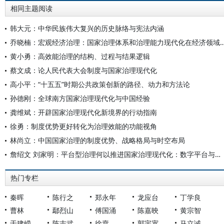
相同主题阅读
韩大元：中华民族伟大复兴的历史脉络与宪法内涵
乔晓楠：宏观经济治理：国家治理体系和治理能力现代化
黄小勇：高效能治理的结构、过程与结果逻辑
蔡文成：论人民代表大会制度与国家治理现代化
高小平：“十五五”时期公共政策创新的路径、动力和方法论
孙德刚：全球南方国家治理现代化与中国经验
龚维斌：开辟国家治理现代化新境界的行动指南
徐勇：制度优势更好转化为治理效能的功能视角
林尚立：中国国家治理的制度优势、战略格局与时空布局
詹绍文 刘家明：平台型治理何以推进国家治理现代化：数字平台与多边平台融合的视角
热门专栏
秦晖
陈行之
郑永年
龙应台
丁学良
曹林
鄢烈山
傅国涌
陈嘉映
黄宗智
于建嵘
陈志武
徐贲
郭宇宽
马立诚