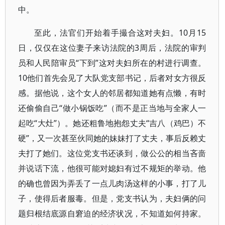
中。
至此，法官们开始着手撮合这对夫妇。10月15
日，仅仅在这位妻子来访法院的3周后，法院的审判
员和人民陪审员“下到”这对夫妇所在的村进行调查。
10他们首先会见了大队党支部书记，后者对女方很反
感。据他说，这个女人的邻居都知道她有点懒，有时
还偷偷自己“做小锅饭吃”（而不是正当地与全家人一
起吃“大灶”）。她还粗鲁地抱怨丈夫“吉八（鸡巴）不
硬”，又一次甚至伙同她的妹妹打了丈夫，事后反赖丈
夫打了她们。这位党支书还谈到，做公公的相当吝啬
并说话下流，他很可能对媳妇有过不规矩的举动。他
的确也曾因为弄丢了一点儿肉汤这样的小事，打了儿
子，使得后者服毒。但是，党支书认为，夫妇俩的问
题归根结底源自窘迫的经济状况，不知道如何持家。