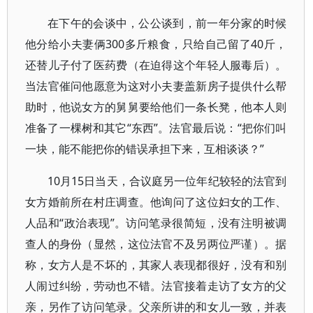
在下午的会谈中，公公谈到，前一年分家的时候
他分给小夫妻俩300多斤粮食，只给自己留了40斤，
还替儿子付了医药费（在迫得这个年轻人服毒后）。
当法官催问他愿意为这对小夫妻盖新房子提供什么帮
助时，他说女方的舅舅要给他们一条长凳，他本人则
准备了一棵树和其它“东西”。法官最后说：“把你们叫
一块，能不能把你的错误承担下来，互相谈谈？”
10月15日当天，合议庭另一位年纪较轻的法官到
女方婚前所在村庄调查。他询问了这位妇女的工作、
人品和“政治表现”。访问笔录很简短，没有注明被调
查人的身份（显然，这位法官不及另两位严谨）。据
称，女方人是不坏的，其家人表现都很好，没有和别
人闹过纠纷，劳动也不错。法官接着走访了女方的父
亲，另作了访问笔录。父亲所讲的和女儿一致，并表