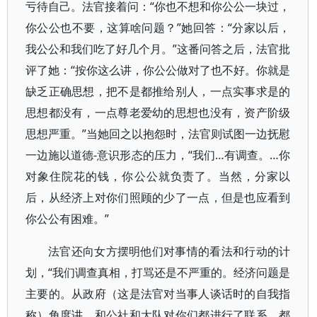
亏待自己。法官接着问：“你也不想和你公公一块过，
你公公也不要，这算啥问题？”她回答：“分家以后，
我公公和我们吃了好几个月。”这番问答之后，法官批
评了她：“按你这么讲，你公公做对了也不好。你就是
缺乏正确思想，把不是都推给别人，一点实事求是的
思想都没有，一点尊老爱幼的思想也没有，资产阶级
思想严重。”当她回之以抱怨时，法官则试图一边抚慰
一边施以道德-意识形态的压力，“我们…有调查。…你
对象住院花的钱，你公公就负责了。当然，分家以
后，从经济上对你们照顾的少了一点，但是也应看到
你公公有困难。”
法官还向女方摆明他们对事情的看法和行动的计
划，“我们调查真相，打骂还是不严重的。经济问题是
主要的。从政府（这是法官对当事人谈话时的自我指
称）角度讲，和公社和大队对你们都进行了联系，都