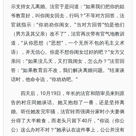
示支持女儿离婚。法官于是问道：“如果我们把你的姑
爷教育好，叫你闺女回去，行吗？”不等对方回答，法
官就指示：“你劝劝你闺女。”当对方回答“怕是他们
（男方及其父亲）改不了”，法官再次带有官气地教训
道，“从你思想（“思想”，一个无所不包的毛主义术
语），并无信心。你是不想你闺女过好的吧？”女方父
亲问：“如果没几天，又打我闺女，怎么办？”法官回
答：“如果教育后不改，我们解决离婚问题。”结束谈
话时，他命令说，“你劝劝吧。”
四天后，10月19日，年长的法官和陪审员来到原
告的村庄同她谈话。她又抱怨了一番，还是坚持离
婚。听任她发完牢骚，法官转而强调分家时小夫妻俩
分得了大半粮食，而老头只留下40斤，“你说（你公
公）这么办对不对？”她承认在这件事上，公公并没有