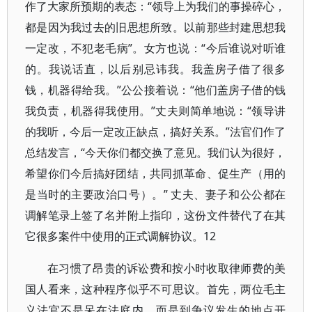
作了大家所预期的表态：“领导上为我们的事操碎心，
都是因为我过去的旧思想所致。以前那些封建思想我
一定改，不犯老毛病”。女方也说：“今后谁说对听谁
的。我说话直，以后别忌讳我。我盖房子借了很多
钱，机器得给我。”公公接着说：“他们盖房子借的钱
我负责，机器得我使用。”丈夫则简单地说：“领导讲
的我听，今后一定改正缺点，搞好关系。”法官们作了
总结发言，“今天你们都交换了意见。我们认为很好，
希望你们今后搞好团结，共同抓革命、促生产（用的
是当时的主要政治口号）。” 丈夫、妻子和公公都在
调解笔录上签了名并附上指印，这份文件替代了在其
它很多案件中使用的正式调解协议。12
在习惯了昂贵的诉讼费和按小时收取律师费的美
国人看来，这种程序似乎不可思议。首先，两位毛主
义法官不是呆在法庭内，而是到争议发生的地点开