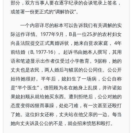
部分，双方当事人要在逐字纪录的会谈笔录上签名，
或签署一份更正式的“调解协议”。
一个内容详尽的标本可以告诉我们有关调解的实
际运作详情。1977年9月，B县一位25岁的农村妇女
向县法院提交正式离婚诉状，她来自贫农家庭， 4年
前结婚（B, 1977-16）。起诉书由她本人撰写，其用
语和笔迹显示出作者仅受过小学教育。9据称，她的
丈夫也是农民，两人婚后与鳏居的公公同住。公公开
始待她很好。半年后，媳妇生了一场病，公公自称
是“半个医生”，借照顾为名在她身上乱摸，并许诺如
果媳妇顺从就给她买东西。遭到拒绝后，公公对她的
态度变得凶狠而暴躁，处处刁难，有一次甚至还殴打
了她。这位妇女还称，丈夫站在他父亲的一边。每当
她向丈夫诉及公公的不是，就会招来愤怒和殴打。