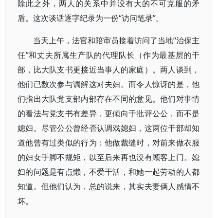
除此之外，两人的关系中并没有大的不可克服的矛
盾。这次谈话逐字纪录为一份“访问笔录”。
当天上午，法官和陪审员接着访问了当地“治保主
任”和丈夫所属生产队的代理队长（作为最基层的干
部，比大队支书更接近当事人的家庭）。两人谈到，
他们已数次参与调解这对夫妇。而令人惊讶的是，他
们指出大队党支部内部存在不同的意见。他们对事情
的看法与党支书有差异，更倾向于批评公公，而不是
媳妇。尽管公公曾经否认调戏媳妇，这两位干部却知
道他曾有过类似的行为：他做裁缝时，对前来做衣服
的妇女手脚不规矩，以至后来再也没有顾客上门。媳
妇的问题是有点懒，不爱干活，和她一起劳动的人都
知道。但他们认为，总的说来，其实夫妻俩人感情不
坏。