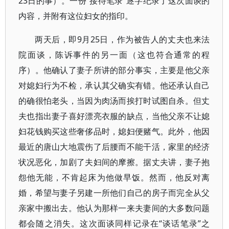
23日的事）。一份“接待笔录”逐字纪录了这次面谈的
内容，并附有这位妇女的指印。
两天后，即9月25日，作为被告人的丈夫也来法
院面谈，陈诉事件的另一面（这也符合通常的程
序）。他确认了妻子所讲的部分事实，主要是他父亲
对媳妇行为不检，承认其父确实有错。他还承认自己
的确很怕老头，当因为肉汤而挨打时试图自杀。但丈
夫也指出妻子喜好漂亮衣服的缺点，当他父亲不让媳
妇花钱购买这些奢侈品时，媳妇便赌气。此外，他因
最近的唐山大地震伤了后腰而不能干活，家里的经济
状况恶化，加剧了夫妇间的摩擦。据丈夫讲，妻子抱
怨他无能，不肯起床为他做早饭。然而，他反对离
婚，希望与妻子另建一所他们自己的房子而完全从父
亲家中搬出去。他认为那样一来夫妻间的大多数问题
都会随之消失。这次面谈同样记录在“谈话笔录”之