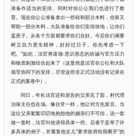
准备作适当的安排。同时对你公公我们也进行了教
育。现在你公公准备拿出一些砖和部分木料，你舅又
帮助一部分木料，大队准备给你们安排块地，让你们
盖房子。从各个方面都要求你们合好。今后你们俩要
树立自力更生精神，好好过日子。你先考虑一下
吧。”如此，法官将道德-意识形态的劝诫与官方压力
和物质刺激结合起来了（这显然是法官在公社和大队
领导协同下的安排，尽管这些非正式活动没有记录在
正式的案卷中）。
同日，年长法官还和原告的父亲见了面，村代理
治保主任也在场。像往常一样，他让对方先发言。当
这位父亲絮絮叨叨地抱怨他的姻亲们不可信，说一套
做一套时，法官叫他讲得具体一些。后者于是举了许
多具体的例子，并重复他女儿“要求政府给我断开”的