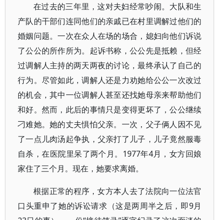
在过去的三年里，这对夫妇经常吵闹。大队和生
产队的干部们连同他们的亲戚已在村里调解过他们的
婚姻问题。一次在众人在场的场合，媳妇向他们诉说
了公公的所作所为。起诉书称，公公先是抵赖，但经
过调解人主持的两天两夜的讨论，最终承认了自己的
行为。尽管如此，调解人还是力劝她给公公一次改过
的机会，其中一位调解人甚至还找她母亲来帮助他们
和好。然而，此后的事情只是变得更坏了，公公继续
刁难她。她的丈夫惧怕父亲。一次，父子俩人因不见
了一点儿肉汤起争执，父亲打了儿子，儿子竟然服毒
自杀，在医院里呆了两个月。1977年4月，女方回娘
家住了三个月。现在，她要求离婚。
根据正常的程序，女方本人去了法院向一位法官
口头重申了她的诉讼请求（这是两周半之后，即9月