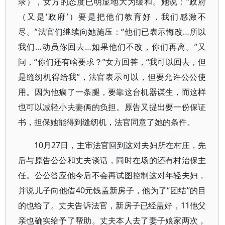
录），女方的态度已明显地大为缓和。她说：“政府
（又是‘政府’）要是把他们教育好，我们感激不
尽。”法官们继续向她施压：“他们已表示悔改…所以
我们…动员你回去…如果他们不改，你们再离。”又
问，“你们还有啥要求？”女方回答，“我可以回去，但
是缝纫机得给我”，法官表示可以，但要允许公公使
用。因为他瘸了一条腿，要靠这台机器谋生，而这样
也可以减轻小夫妻俩的负担。原告又提出要一份保证
书，担保她能得到缝纫机，法官同意了她的条件。
10月27日，主审法官回到这对夫妇所在村庄，先
后与原告公公和丈夫谈话，同时在场的还有村治保主
任。公公答应他今后不会再试图控制这对年轻夫妇，
并说儿子向他借40元钱盖新房子，他为了“团结”的目
的也给了。丈夫告诉法官，新房子已经盖好，11他父
亲也确实给予了帮助。丈夫本人去了妻子娘家两次，