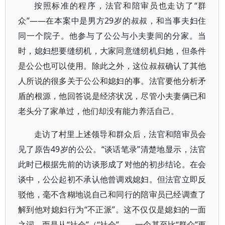
按照标准的程序，法官和陪审员也走访了“群
众”——在本案中是男方29岁的叔叔，和当事夫妇住
同一个院子。他参与了公公与小夫妻间的分家。当
时，媳妇想要缝纫机，大家同意缝纫机归她，但条件
是公公也可以使用。除此之外，这位叔叔确认了其他
人所说的很多关于公公和媳妇的事。法官要他分析矛
盾的根源，他回答说是经济状况，尽管小夫妻俩已和
老头分了家单过，他们却没有能力养活自己。
走访了村里上述领导和群众后，法官和陪审员会
见了原告49岁的公公。“谈话笔录”清楚地显示，法官
此时已根据先前的访谈形成了对他的初步结论。在会
谈中，公公起初不承认他曾调戏媳妇。但法官立即反
驳他，毫不含糊地说自己和同行的陪审员已经调查了
解到他对媳妇行为“不正派”。这不仅仅是媳妇的一面
之词，而是从“社会”（“社会”——一个甚至比“群众”更