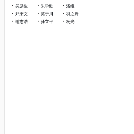
吴励生
朱学勤
潘维
郑秉文
莫于川
羽之野
谢志浩
孙立平
杨光