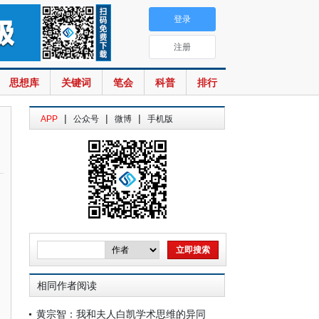
登录
注册
思想库
关键词
笔会
科普
排行
|
|
|
APP
公众号
微博
手机版
相同作者阅读
黄宗智：我和夫人白凯学术思维的异同