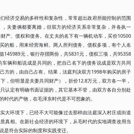
人们经济交易的多样性和复杂性，常常超出政府所能控制的范围
0号），夫妻俩都要离婚，但双方的经济关系非常复杂，并各执一
财产、债权和债务。在丈夫的名下有一辆机动车，买价10500
元合买的船，用来经营海鲜。两人所列债务、债权多项，有个人名
45989元，银行存摺两份，共5831元，债权三项，共95358
的车辆和船说成是共同的，把自己名下的债务说成是双方共同
己方的，由自己占有。结果，法庭判决双方1998年购买的房子
下，但明显是夫妻共同财产），折价12.8万元，双方各一半，
则只认定有明确书面证据的，其它基本不管，由双方各自分别处
的时代的产物，在毛泽东时代是不可想象的。
现实大环境下，已经不大可能像过去那样由法庭深入村庄或街道
实质真相。在新社会经济的环境下，从毛时代的实地调查改用当
说是符合实际的制度和实践变迁。