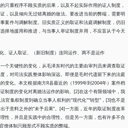
化的只重程序不顾实质的后果，以及不起实际作用的证人制度，
取证，以及倾向无过错离婚的做法。要改进当前的弊端，需要明
民事案件与调解制度。旧实质正义的取证和法庭调解制度，仍旧
有选择地援用和推进，与当事人举证制度并用，不应盲从于今天
化、证人取证、（新旧制度）连同运作、两不是运作
的一个关键性的变化，从毛泽东时代的主要由审判员来调查取证
制度，对司法实践整体影响深远。即便是毛时代遗留下来的法庭
变化。本文根据南方R县最近的（1999年到2004年）案件档
证制度的变化对离婚法运作的影响。[2]在这个有限领域中，我
官集权制度到确立当事人权利的“现代化”“转型”，[3]也不是
于意料之外的“未予后果”。[4]一方面，近年的取证制度改革
合理性，并且是实践中的合理性。但是另一方面，也有许多不合
官僚体制只顾形式不顾实质的弊端。