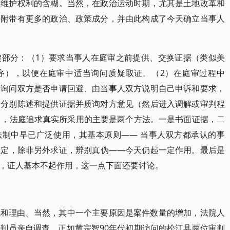
对维护权利的含糊。当然，在政治运动时期，尤其是土地改革和
外附带有更多的政治、政策成分，并由此构成了今天确立当事人
键部分：（1）要求当事人在庭审之前提供、交换证据（类似美
ry”程序），以便在庭审中适当询问质疑取证。（2）在庭审过程中
、询问双方是否申请回避、由当事人双方说明自己申诉和要求，
告分别陈述和提供证据并质询对方意见（然后进入调解或审判程
述程序中，法庭追求真实所采用的主要是两个方法。一是书面证据，二
法制中早已广泛使用，其基本原则—— 当事人双方都承认的事
认定，除非另外求证，辨别真伪——今天仍起一定作用。最后是
，证人基本不起作用，这一点下面还要讨论。
境和理由。当然，其中一个主要原因是案件数量的增加，法院人
判员亲自调查。正如黄宗智90年代初期访问的松江县两位审判