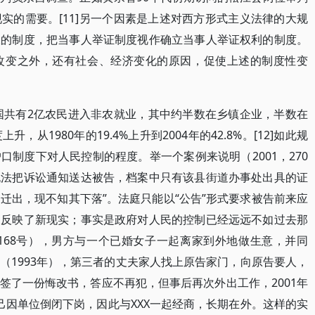
实的需要。[11]另一个因素是上述对西方形式主义法律的大规
权的制度，把当事人举证制度视作确立当事人举证权利的制度。
改变之外，还有社会、经济变化的原因，促使上述的制度性变
全国共有2亿农民进入非农就业，其中约半数在乡镇企业，半数在
从1980年的19.4%上升到2004年的42.8%。[12]如此规
制度下对人民控制的程度。举一个案例来说明（2001，270
无法把诉讼通知送达被告，档案中只有该县街道办事处出具的证
已迁出，现不知其下落”。法庭只能以“公告”形式要求被告前来应
，反映了新现实；事实是政府对人民的控制已经远远不如过去那
，168号），男方与一个已婚女子一起离家到外地做生意，并同
（1993年），第三者的丈夫家人找上原告家门，向原告要人，
签了一份悔改书，答应不再犯，但事后再次外出工作，2001年
己因单位倒闭下岗，因此与XXX一起经商，长期在外。这样的实