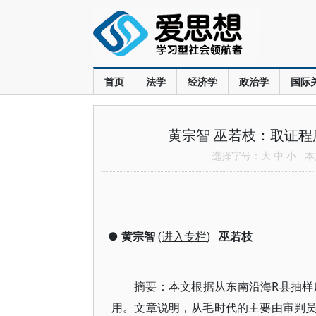
首页
法学
经济学
政治学
国际
黄宗智 巫若枝：取证程
选择字号：
大
中
小
本文
●
黄宗智
(
进入专栏
)
巫若枝
摘要：本文根据从东南沿海R县抽样
用。文章说明，从毛时代的主要由审判