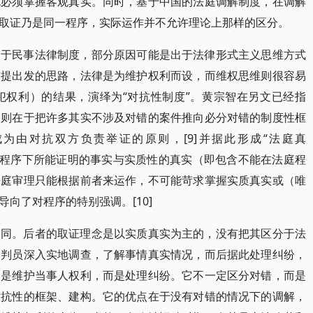
也必须掌握客观真实。同时，基于中国的法庭调解制度，在调解
取证乃是同一程序，实际运作并不允许理论上那样的区分。
用于民事法律制度，部分原因可能是出于法律形式主义思维方式
前提出发的思路，法律是为维护权利而设，而维权思维则很容易
犯权利）的结果，演绎为“对抗性制度”。黄宗智在另文已经指
点则在于把许多其实不涉及对错的案件推向必分对错的制度性框
为由对抗双方负责举证的原则，[9]并据此形成“法庭真
法，即把法庭程序下所能证明的事实与实质性的真实（即包含不能在法庭程
法庭审理只能根据前者来运作，不可能苛求掌握实质真实或（唯
向了对程序的特别强调。[10]
不同。后者的取证理念是以实质真实为主的，没有把其区分于法
审判员深入实地调查，了解事情真实情况，而后据此处理纠纷，
不是维护当事人权利，而是处理纠纷。它不一定区分对错，而是
对抗性的框架、建构。它的优点在于没有对错的情况下的调解，