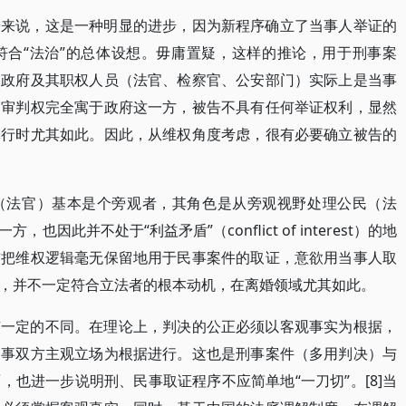
论来说，这是一种明显的进步，因为新程序确立了当事人举证的
符合“法治”的总体设想。毋庸置疑，这样的推论，用于刑事案
，政府及其职权人员（法官、检察官、公安部门）实际上是当事
和审判权完全寓于政府这一方，被告不具有任何举证权利，显然
罪行时尤其如此。因此，从维权角度考虑，很有必要确立被告的
（法官）基本是个旁观者，其角色是从旁观视野处理公民（法
此并不处于“利益矛盾”（conflict of interest）的地
前把维权逻辑毫无保留地用于民事案件的取证，意欲用当事人取
，并不一定符合立法者的根本动机，在离婚领域尤其如此。
有一定的不同。在理论上，判决的公正必须以客观事实为根据，
当事双方主观立场为根据进行。这也是刑事案件（多用判决）与
也进一步说明刑、民事取证程序不应简单地“一刀切”。[8]当