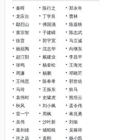
秦晖
陈行之
郑永年
龙应台
丁学良
曹林
鄢烈山
傅国涌
陈嘉映
黄宗智
于建嵘
陈志武
徐贲
郭宇宽
马立诚
杨祖陶
沈志华
向继东
赵汀阳
戴建业
李昌平
张鸣
杨奎松
王海光
周濂
杨鹏
邓晓芒
王缉思
陈奉孝
郭世佑
马玲
王振东
狄马
袁伟时
史啸虎
熊培云
秋风
刘小枫
孟令伟
雷一宁
周枫
蒋兆勇
吴伟
沙叶新
刘瑜
葛剑雄
储昭根
吴稼祥
许之远
袁刚
杨小凯