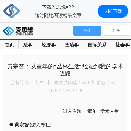
下载爱思想APP
立即下载
随时随地阅读精品文章
登录
注册
首页
法学
经济学
政治学
国际关系
社会学
黄宗智：从童年的“丛林生活”经验到我的学术
道路
选择字号：
大
中
小
本文共阅读 1544 次 更新时间：
2026-07-23 10:09
进入专题：
童年
学术人生
●
黄宗智
(
进入专栏
)