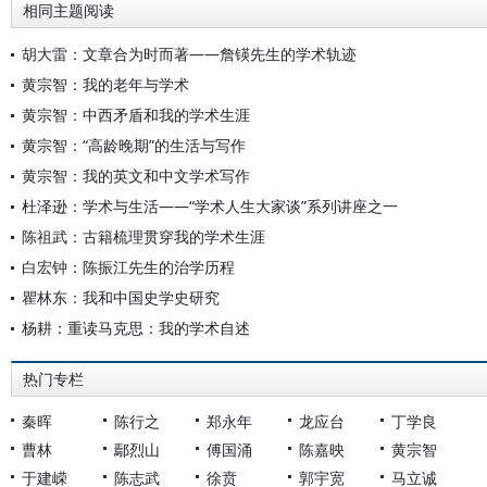
相同主题阅读
胡大雷：文章合为时而著——詹锳先生的学术轨迹
黄宗智：我的老年与学术
黄宗智：中西矛盾和我的学术生涯
黄宗智：“高龄晚期”的生活与写作
黄宗智：我的英文和中文学术写作
杜泽逊：学术与生活——“学术人生大家谈”系列讲座之一
陈祖武：古籍梳理贯穿我的学术生涯
白宏钟：陈振江先生的治学历程
瞿林东：我和中国史学史研究
杨耕：重读马克思：我的学术自述
热门专栏
秦晖
陈行之
郑永年
龙应台
丁学良
曹林
鄢烈山
傅国涌
陈嘉映
黄宗智
于建嵘
陈志武
徐贲
郭宇宽
马立诚