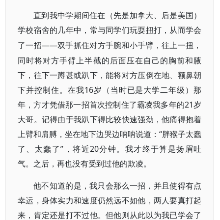
直到我中学期间住在（先是加拿大、后是美国）
学校宿舍的几年中，常与同学们玩耍扭打，从而学会
——双手抓住对方手腕和小手臂，往上一扭，
了一招
同时将对方手臂上半截的后面压在自己的胸前和腋
下，往下一蹲甚或趴下，能将对方压倒在地、额鼻朝
下并控制住。在我16岁（当时已是大学二年级）那
年，方才凭借那一招首次控制住了霸凌我多年的21岁
大哥。记得由于我趴下得比较快速强劲，他痛得抱着
上臂和肩膊，坐在地下边哭边呐呐说道：“胖猴子太蠢
了、太蠢了”，将近20分钟。我才终于算是扬眉吐
气。之后，再也没有受到过他的欺凌。
他不知道的是，我只会那么一招，并且使得有点
幸运，身体实力和速度仍然远不如他，两人要真打起
来，肯定还是打不过他。但他则从此以为我已学会了