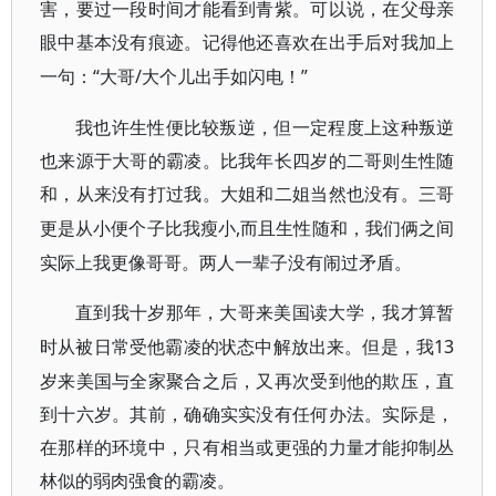
害，要过一段时间才能看到青紫。可以说，在父母亲
眼中基本没有痕迹。记得他还喜欢在出手后对我加上
“大哥/大个儿出手如闪电！”
一句：
我也许生性便比较叛逆，但一定程度上这种叛逆
也来源于大哥的霸凌。比我年长四岁的二哥则生性随
和，从来没有打过我。大姐和二姐当然也没有。三哥
,而且生性随和，我们俩之间
更是从小便个子比我瘦小
实际上我更像哥哥。两人一辈子没有闹过矛盾。
直到我十岁那年，大哥来美国读大学，我才算暂
13
时从被日常受他霸凌的状态中解放出来。但是，我
岁来美国与全家聚合之后，又再次受到他的欺压，直
到十六岁。其前，确确实实没有任何办法。实际是，
在那样的环境中，只有相当或更强的力量才能抑制丛
林似的弱肉强食的霸凌。