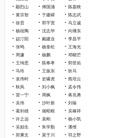
鄢烈山
傅国涌
陈嘉映
黄宗智
于建嵘
陈志武
徐贲
郭宇宽
马立诚
杨祖陶
沈志华
向继东
赵汀阳
戴建业
李昌平
张鸣
杨奎松
王海光
周濂
杨鹏
邓晓芒
王缉思
陈奉孝
郭世佑
马玲
王振东
狄马
袁伟时
史啸虎
熊培云
秋风
刘小枫
孟令伟
雷一宁
周枫
蒋兆勇
吴伟
沙叶新
刘瑜
葛剑雄
储昭根
吴稼祥
许之远
袁刚
杨小凯
吴励生
朱学勤
潘维
郑秉文
莫于川
羽之野