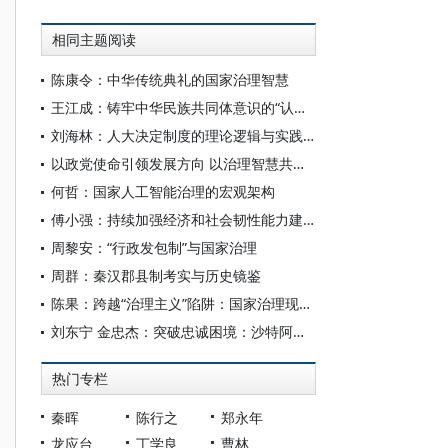
相同主题阅读
陈康令：中华传统典礼的国家治理智慧
王江成：铸牢中华民族共同体意识的“认同价值”分析
刘海林：人大决定制度的理论逻辑与实践完善
以政党使命引领发展方向 以治理智慧共绘时代新篇——2026发展中国家国家治理高端智库平行论坛综述
何哲：国家人工智能治理的宏观架构
傅小强：持续加强经济和社会韧性能力建设
周黎安：“行政发包制”与国家治理
周群：秦汉郡县制考实与历史镜鉴
陈果：跨越“治理主义”陷阱：国家治理现代化的逻辑辨析与要义诠释
刘东宁 金忠杰：突破忠诚困境：沙特阿拉伯现代国家建构中的部落整合及国家治理承变
热门专栏
秦晖
陈行之
郑永年
龙应台
丁学良
曹林