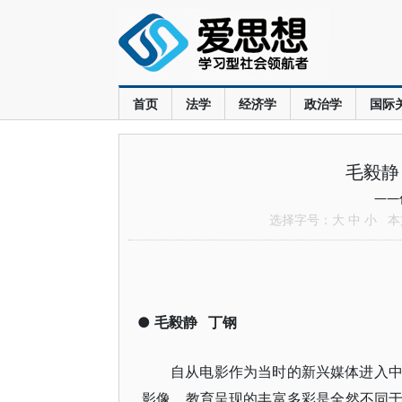
首页
法学
经济学
政治学
国际
毛毅静
——
选择字号：
大
中
小
本文
●
毛毅静
丁钢
自从电影作为当时的新兴媒体进入
影像，教育呈现的丰富多彩是全然不同