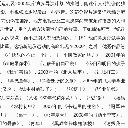
③运动及2000年后“真实导演计划”的推进，阐述个人对社会的独
电影、电视领域逐渐发出一些声音。这部分影片通常记录编导所
目前仍然在国家、地方电视台及主流媒体尚未被允许播放的人和
录世界，用个人的方法阐述自己的故事。正如韩鸿所言：“纪录
人的视点，而不是别人都能想到的。”［6］他们将历史叙事的
比重。这场新纪录运动的高峰出现在2000年之后，优秀作品纷
、《不快乐的不止一个》、《一个叫做家的地方》，2001年的
、《家庭录像带》、《让孩子们自己说》、《今日和明日的孩子
》、《我们害怕》，2003年的《北京故事》、《进城打工》，
》、《再见童年》、《挥着翅膀的女孩》，2005年的《大学毕业
》（又名：《城中村的孩子》）、《张博士》、《毕业前线》、
80后荷尔蒙》（又名《80年代荷尔蒙》）、《马加爵》、《摇滚
》、《农村初中》，2007年的《书包里的秘密》、《冠军来
开》、《高十一》、《那年夏天》，2008年的《两个季节》、
明的暑假》、《青年》、《黑猫警长帐篷学校》、《请投我一