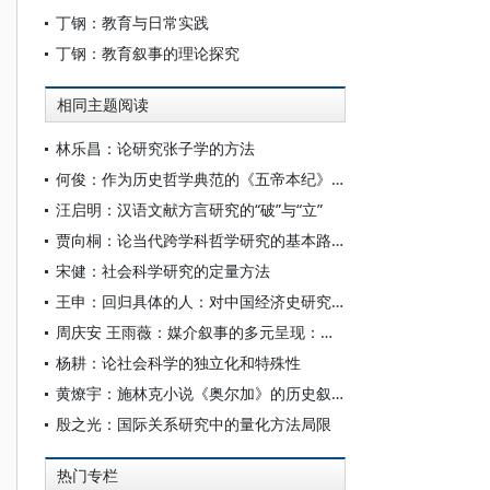
丁钢：教育与日常实践
丁钢：教育叙事的理论探究
相同主题阅读
林乐昌：论研究张子学的方法
何俊：作为历史哲学典范的《五帝本纪》：华夏文明的历史叙事与价值形塑
汪启明：汉语文献方言研究的“破”与“立”
贾向桐：论当代跨学科哲学研究的基本路径与逻辑走向
宋健：社会科学研究的定量方法
王申：回归具体的人：对中国经济史研究方法的反思
周庆安 王雨薇：媒介叙事的多元呈现：基于《历史三调》的新闻传播研究史学转向思考
杨耕：论社会科学的独立化和特殊性
黄燎宇：施林克小说《奥尔加》的历史叙事与历史反思
殷之光：国际关系研究中的量化方法局限
热门专栏