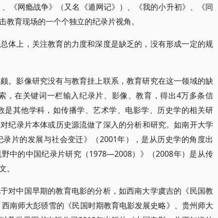
校》、《网瘾战争》（又名《遁网记》）、《我的小升初》、《同
击教育现场的一个个独立的纪录片视角。
但总体上，关注教育的力度和深度是缺乏的，没有形成一定的规
偏颇。影像研究没有与教育挂上联系，教育研究在这一领域的缺
检索，在关键词一栏输入纪录片、影像、教育，得出4万多条信
多数是其他学科，如传播学、艺术学、电影学、历史学的相关研
，对纪录片本体或历史源流做了深入的分析和研究。如南开大学
纪录片的发展与社会变迁》（2001年），是从历史学的角度出
中的中国纪录片研究（1978—2008）》（2008年）是从传
文。
见于对中国早期的教育电影的分析，如西南大学虞吉的《民国教
），西南师大彭骄雪的《民国时期教育电影发展史略》、贵州师大