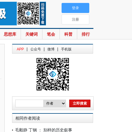
登录
注册
思想库
关键词
笔会
科普
排行
|
|
|
APP
公众号
微博
手机版
相同作者阅读
毛毅静 丁钢 ： 别样的历史叙事