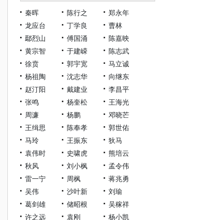
秦晖
陈行之
郑永年
龙应台
丁学良
曹林
鄢烈山
傅国涌
陈嘉映
黄宗智
于建嵘
陈志武
徐贲
郭宇宽
马立诚
杨祖陶
沈志华
向继东
赵汀阳
戴建业
李昌平
张鸣
杨奎松
王海光
周濂
杨鹏
邓晓芒
王缉思
陈奉孝
郭世佑
马玲
王振东
狄马
袁伟时
史啸虎
熊培云
秋风
刘小枫
孟令伟
雷一宁
周枫
蒋兆勇
吴伟
沙叶新
刘瑜
葛剑雄
储昭根
吴稼祥
许之远
袁刚
杨小凯