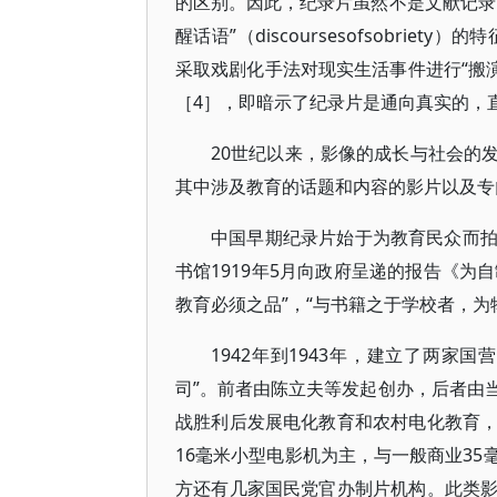
的区别。因此，纪录片虽然不是文献记录
醒话语”（discoursesofsobri
采取戏剧化手法对现实生活事件进行“搬演”（reen
［4］，即暗示了纪录片是通向真实的，
20世纪以来，影像的成长与社会的
其中涉及教育的话题和内容的影片以及专
中国早期纪录片始于为教育民众而
书馆1919年5月向政府呈递的报告《为
教育必须之品”，“与书籍之于学校者，为
1942年到1943年，建立了两家
司”。前者由陈立夫等发起创办，后者由
战胜利后发展电化教育和农村电化教育
16毫米小型电影机为主，与一般商业3
方还有几家国民党官办制片机构。此类