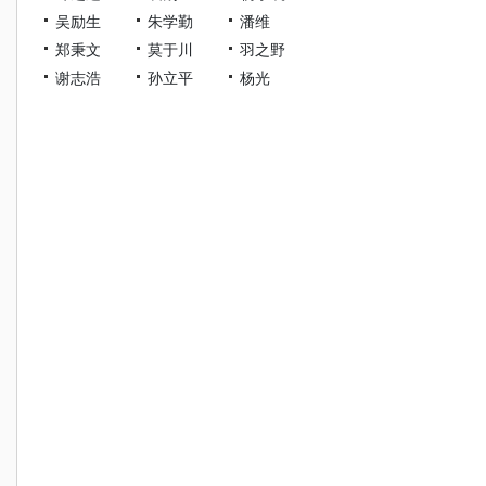
吴励生
朱学勤
潘维
郑秉文
莫于川
羽之野
谢志浩
孙立平
杨光