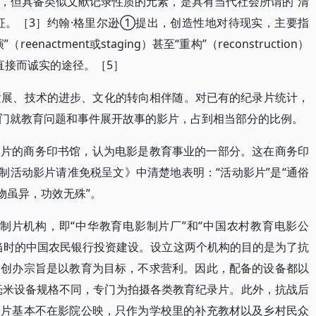
，但具备类似文献记录性质的元素，是具有当代社会所谓的“清
ety）的特征。［3］约翰·格里尔逊①提出，创造性地对待现实，主要指
actment或staging）甚至“重构”（reconstruction）
直接而诚实的途径。［5］
发展、技术的进步、文化的转向相伴随。对已有的纪录片统计，
门就教育问题和事件展开故事的影片，占到相当部分的比例。
拍片的商务印书馆，认为电影是教育事业的一部分。这在商务印
自制活动影片请准免税呈文》中清楚地表明：“活动影片”是“通俗
物虽异，功效无殊”。
国营制片机构，即“中华教育电影制片厂”和“中国农村教育电影公
当时的中国农民银行投资建设。设立这两个机构的目的是为了抗
，创办宗旨是以教育为目标，不求营利。因此，配备的设备都以
5毫米设备规格不同，专门为拍摄各类教育纪录片。此外，抗战后
影片基本不在影院公映，只作为学校里的补充教材以及乡村民众