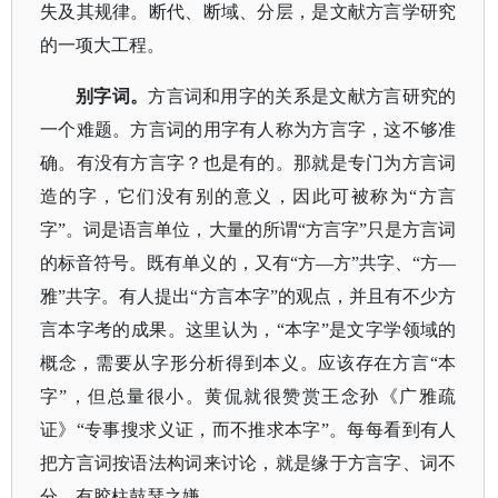
失及其规律。断代、断域、分层，是文献方言学研究
的一项大工程。
别字词。
方言词和用字的关系是文献方言研究的
一个难题。方言词的用字有人称为方言字，这不够准
确。有没有方言字？也是有的。那就是专门为方言词
造的字，它们没有别的意义，因此可被称为
“方言
字”。词是语言单位，大量的所谓“方言字”只是方言词
的标音符号。既有单义的，又有“方—方”共字、“方—
雅”共字。有人提出“方言本字”的观点，并且有不少方
言本字考的成果。这里认为，“本字”是文字学领域的
概念，需要从字形分析得到本义。应该存在方言“本
字”，但总量很小。黄侃就很赞赏
王念孙
《广雅疏
证》
“专事搜求义证，而不推求本字”。每每看到有人
把方言词按语法构词来讨论，就是缘于方言字、词不
分，有胶柱鼓瑟之嫌。