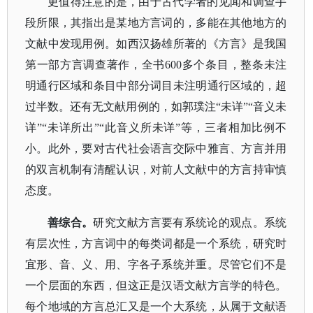
更值得注意的是，由于古代学者的见闻和调查手
段所限，其指出是某地方言词的，多能在其他地方的
文献中发现用例。如西汉扬雄所著的《方言》是我国
第一部方言调查著作，全书
600多个条目，整条未注
明通行区域和条目中部分词目未注明通行区域的，超
过半数。还有无文献用例的，如郭璞注“未详”“音义未
详”“未详所出”“此音义所未详”等，三者相加比例不
小。此外，要对古代社会语言交际中雅言、方言并用
的双言机制有清醒认识，对前人文献中的方言持审慎
态度。
善综合。
研究文献方言要有系统论的观点。系统
有层次性，方言词中的每类词都是一个系统，研究时
宜形、音、义、用、字各子系统并重。尽管它们不是
一个层面的东西，但这正是汉语文献方言学的特色。
每个地域的方言总汇又是一个大系统，从属于文献语