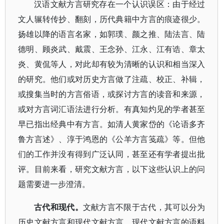
汉语文献方言研究存在一个认识误区：由于经过
文人辗转传抄、翻刻，历代典籍中方言的痕迹很少。
扬雄以降的语言名家，如
郭璞
、颜之推、陆法言、陆
德明、顾炎武、戴震、王念孙、江永、江有诰、章太
炎、黄侃等人，对此却有较为清晰的认识和相当深入
的研究。他们或对历史方言做了注疏、校正、补辑，
或搜集当时的方言俗语，或探讨方言的读音和来源，
或对方言词汇语法进行分析。有真知灼见的学者甚至
早已指出经典中有方言。如清人黄家岱的《论语多齐
鲁方言述》、淳于鸿恩的《公羊方言笺疏》等。但他
们的工作并没有得到广泛认同，甚至还有学者提出批
评。目前来看，研究文献方言，以下这些认识上的问
题需要进一步澄清。
古代和现代。
文献方言不限于古代，其可以分为
历史文献方言和现代文献方言。现代文献方言的语料