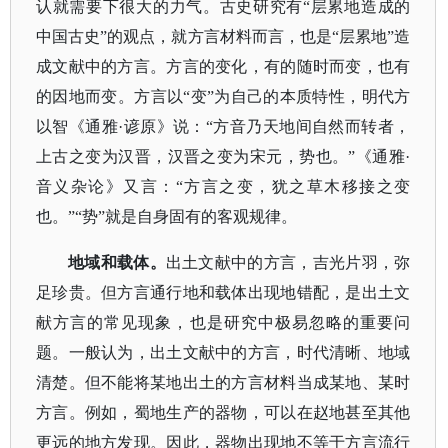
认就需要下很大的力气。古史研究有
“层累地造成的
中国古史”的观点，就方言材料而言，也是“层累地”造
成文献中的方言。方言的变化，有的随时而变，也有
的因地而变。方言以“变”为自己的本质特性，明代方
以智《通雅·谚原》说：“方音乃天地间自然而转者，
上古之变为汉晋，汉晋之变为宋元，势也。”《通雅·
音义杂论》又言：“方言之变，犹之草木移接之变
也。”“势”就是自身固有的客观规律。
地域和载体。
出土文献中的方言，吉光片羽，弥
足珍贵。但方言通行地和载体出现地错配，是出土文
献方言的常见现象，也是研究中极易忽略的重要问
题。一般认为，出土文献中的方言，时代清晰、地域
清楚。但不能将某地出土的方言材料当成某地、某时
方言。例如，蜀地生产的器物，可以在赵地甚至其他
更远的地方发现。因此，器物出现地不等于方言流行