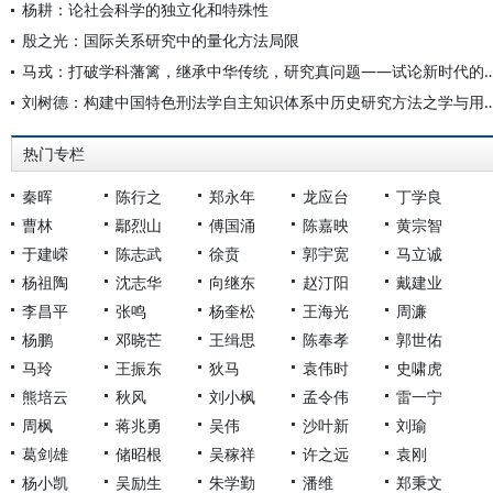
杨耕：论社会科学的独立化和特殊性
殷之光：国际关系研究中的量化方法局限
马戎：打破学科藩篱，继承中华传统，研究真问题——试论
刘树德：构建中国特色刑法学自主知识体系中历史研究方法之学与用——
热门专栏
秦晖
陈行之
郑永年
龙应台
丁学良
曹林
鄢烈山
傅国涌
陈嘉映
黄宗智
于建嵘
陈志武
徐贲
郭宇宽
马立诚
杨祖陶
沈志华
向继东
赵汀阳
戴建业
李昌平
张鸣
杨奎松
王海光
周濂
杨鹏
邓晓芒
王缉思
陈奉孝
郭世佑
马玲
王振东
狄马
袁伟时
史啸虎
熊培云
秋风
刘小枫
孟令伟
雷一宁
周枫
蒋兆勇
吴伟
沙叶新
刘瑜
葛剑雄
储昭根
吴稼祥
许之远
袁刚
杨小凯
吴励生
朱学勤
潘维
郑秉文