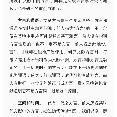
淹没在文献中的方言，同样是文献方言学研究的渊
薮，也是研究的重点与难点。
方言和通语。
文献方言是一个复杂系统。方言和
通语在文献中相互纠缠：前人指为
“方言”的，不一定
仅在某地使用,有可能是通语甚至雅言；前人没有指明
方言性质的，也不一定不是方言。前人说是此地“方
言”，可能却在他地广泛使用。研究文献方言时，每
每又需用通语语料作为文献证据。方言和非方言是动
态的，上一历史时期的方言，可能在下一历史时期转
化为通语；反之，前代通语，后代可能变成方言。前
人有时把一些常见的通语当成方言，后人又往往以文
献证明它不是方言词，就是这个原因。
空间和时间。
一代有一代之方言。前人所说某时
代文献中的方言，经过历代传抄刊刻，我们识别、辨