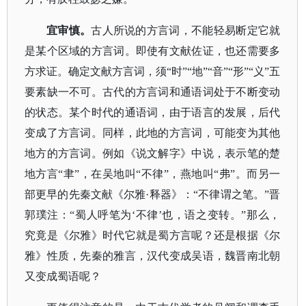
宜审慎。
古人所说的方言词，不能轻易断定它就
是某个区域的方言词。即使有文献佐证，也还需要多
方求证。确定文献方言词，须
“时”“地”“音”“形”“义”五
要素缺一不可。古代的方言词和通语词处于不断变动
的状态。某个时代的通语词，由于语言的发展，后代
变成了方言词。同样，此地的方言词，可能变为其他
地方的方言词。例如
《说文解字》
中说，表示笔的楚
地方言
“聿”，在吴地叫“不律”，燕地叫“弗”。而另一
部更早的先秦文献《尔雅·释器》：“不律谓之笔。”晋
郭璞注：“蜀人呼笔为‘不律’也，语之变转。”那么，
究竟是
《尔雅》
时代它就是蜀方言呢？还是根据《尔
雅》性质，先秦的雅言，汉代变成吴语，魏晋南北朝
又变成蜀语呢？