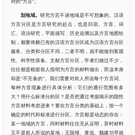
对的“方言”。
划地域。
研究方言不谈地域是不可想象的。汉语
方言分区是方言研究的起点，也是归宿。方音、词
汇、语法研究，平面描写、历史追溯以及方言地图绘
制，都要倚赖已有的汉语方言分区或为汉语方言分区
服务。分类和分区不同，二者不明，就不能做到客观
性、科学性俱备。文献方言分区，学者们做过不少，
往往都是根据前人指明为方言的材料做出，而这本身
却是
“不完备的”。我们需要对前人所说每个方言词、
每种方音现象进行具体分析：它们的通行范围有多
大？用什么标准分的区？是否把通过考据揭示的隐性
方言材料考虑进来？要在方言分类的基础上，按一个
确定的时代和标准进行分区。方言都是动态的存在：
某一地域的方言，同时材料往往无从证明，异时材料
又不是前人所说的某地；王国维、
黄侃
、魏建功早就