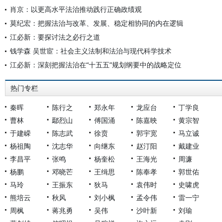
肖京：以更高水平法治推动践行正确政绩观
莫纪宏：把握法治与改革、发展、稳定相协同的内在逻辑
江必新：要探讨法之必行之道
钱学森 吴世宦：社会主义法制和法治与现代科学技术
江必新：深刻把握法治在“十五五”规划纲要中的战略定位
热门专栏
秦晖
陈行之
郑永年
龙应台
丁学良
曹林
鄢烈山
傅国涌
陈嘉映
黄宗智
于建嵘
陈志武
徐贲
郭宇宽
马立诚
杨祖陶
沈志华
向继东
赵汀阳
戴建业
李昌平
张鸣
杨奎松
王海光
周濂
杨鹏
邓晓芒
王缉思
陈奉孝
郭世佑
马玲
王振东
狄马
袁伟时
史啸虎
熊培云
秋风
刘小枫
孟令伟
雷一宁
周枫
蒋兆勇
吴伟
沙叶新
刘瑜