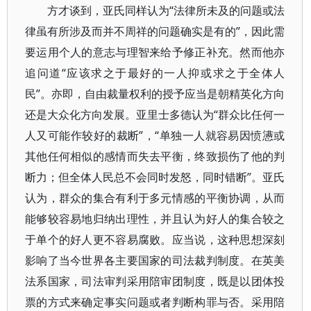
方才谈到，亚氏同样认为“法律所未及的问题或法
律虽有所涉及而并不周祥的问题确实是有的”，因此需
要运用个人的意志与理智来给予修正补充。然而他亦
追问道“应该求之于最好的一人抑或求之于全体人
民”。亦即，自由裁量权利的授予应当是朝精英化方向
还是大众化方向发展。亚里士多德认为“群众比任何一
人又可能作较好的裁断”，“单独一人就容易因愤懑或
其他任何相似的感情而失去平衡，终致损伤了他的判
断力；但全体人民总不会同时发怒，同时错断”。亚氏
认为，群众的集合有利于多元情感的平衡协调，从而
能够较容易地归纳出理性，并且认为好人的集合较之
于单个的好人更不容易腐败。应当说，这种思想深刻
影响了当今世界各主要国家的司法裁判制度。在英美
法系国家，司法审判采用陪审团制度，既是以团体投
票的方式来确定事实问题或者判断构罪与否。采用陪