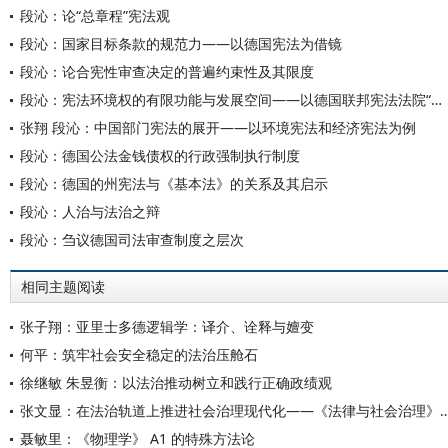
段沁：论“总章程”宪法观
段沁：国家目标条款的规范力——以德国宪法为借镜
段沁：论合宪性审查决定的普遍约束性及其限度
段沁：宪法环境权的有限功能与发展空间——以德国联邦宪法法院“气候裁定”为切入点
张翔 段沁：中国部门宪法的展开——以环境宪法和经济宪法为例
段沁：德国公法金钱债权的行政强制执行制度
段沁：德国的州宪法与《基本法》的关系及其启示
段沁：人治与法治之辩
段沁：刍议德国司法审查制度之层次
相同主题阅读
张子翔：亚里士多德逻辑学：译介、诠释与嬗变
何平：筑牢社会安全稳定的法治压舱石
徐继敏 朱昱衡：以法治推动树立和践行正确政绩观
张文显：在法治轨道上推进社会治理现代化——《法律与社会
聂敏里：《物理学》 A1 的特殊方法论