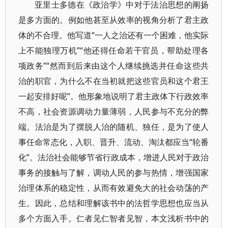
亚里士多德在《政治学》中对于法治思想的阐扬
是多方面的。例如他甚至从效率的视角分析了君主政
体的不合理。他写道“一人之治还有一个困难，他实际
上不能独理万机”“他还得任命若干官员，帮助处理各
项政务”“然而到后来由这个人继续挑选并任命这些共
治的职官，为什么不在当初就把这些官员和这个君王
一起安排好呢”。他形象地说明了君主政体下行政效率
不高，社会资源调动力量薄弱，人民参与不充分的弊
端。法治是为了摆脱人治的随机、独任，是为了使人
事任命常态化，入职、晋升、流动、淘汰都应当“轮番
化”。法治社会能够节省行政成本，增进人民对于政治
事务的接触与了解，调动人民的参与热情，增强国家
治理体系的稳定性，从而有效避免大的社会动荡的产
生。因此，总结和理解该书中的法哲学思想也应当从
多个方面入手。仁者见仁智者见智，本文浅析书中的