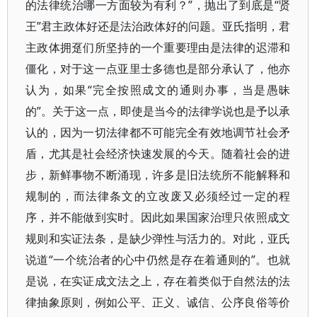
的法律统治哪一方面较为有利？”，抛出了到底是“贤
王”君主政体好还是法治政体好的问题。亚氏指明，君
主政体拥趸们所坚持的一个重要理由是法律的迟滞和
僵化，对于这一点亚里士多德也是部分承认了，他亦
认为，如果“完全按照成文的通则办事，当是愚昧
的”。关于这一点，即使是当今的法律学说也是予以承
认的，因为一切法律都不可能完全有效地调节社会矛
盾，尤其是社会经济快速发展的今天。随着社会的进
步，新鲜事物不断涌现，许多是旧法统所不能解释和
规制的，而法律条文的立改废又必须经过一定的程
序，并不能做到实时。因此如果国家治理只依照成文
规则和实证法条，是缺少弹性与活力的。对此，亚氏
说道“一个统治者的心中仍然是存在着通则的”。也就
是说，在实证成文法之上，存在着类似于自然法的法
律抽象原则，例如公平、正义、诚信、公序良俗等价