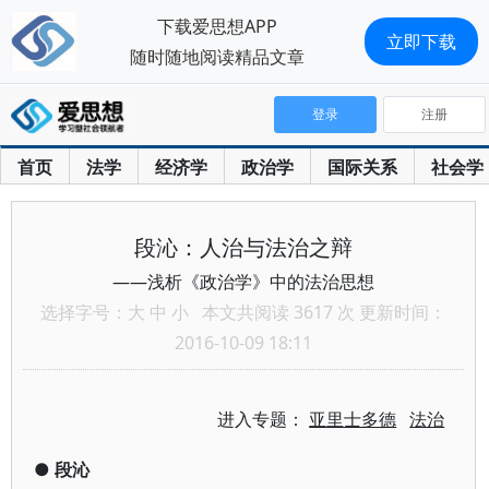
下载爱思想APP
立即下载
随时随地阅读精品文章
登录
注册
首页
法学
经济学
政治学
国际关系
社会学
段沁：人治与法治之辩
——浅析《政治学》中的法治思想
选择字号：
大
中
小
本文共阅读 3617 次 更新时间：
2016-10-09 18:11
进入专题：
亚里士多德
法治
●
段沁