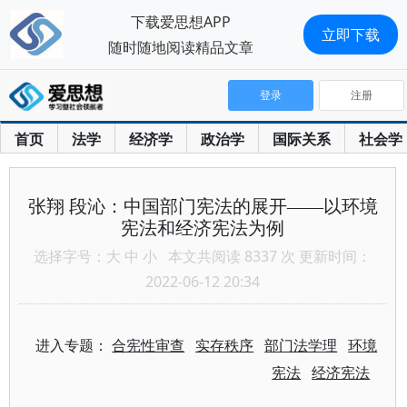
下载爱思想APP
立即下载
随时随地阅读精品文章
登录
注册
首页
法学
经济学
政治学
国际关系
社会学
张翔 段沁：中国部门宪法的展开——以环境
宪法和经济宪法为例
选择字号：
大
中
小
本文共阅读 8337 次 更新时间：
2022-06-12 20:34
进入专题：
合宪性审查
实存秩序
部门法学理
环境
宪法
经济宪法