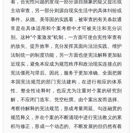
看，合宪性问题的发现一部分源自抽象的疑义提出或
主动审查，另一部分则源自现实生活中的具体纠纷或
事件。从德、美等国的实践看，被审查的有关条款通
常是在具体适用和个案考察中才可被关注和充分识
别。这种“个案激发”机制，一方面可使合宪性审查有
的放矢、提升效率，充分发挥其面向法治实践、维护
法制统一的制度功能，另一方面也使宪法解释更加贴
近现实，避免本应成为规范秩序和政治现实连接点的
宪法僵死与滞后。因此，服务于更加准确、全面把握
本国宪法规范的部门宪法建构，在进行相应的体系
性、整全性诠释时，也应尤为注重对个案的研究剖
解，不应闭门造车、凭空杜撰。由个案出发而选择、
考察待解释的宪法规范，形成考量周延、勾连融贯的
规范释义，并在个案的不断涌现中进行宪法教义的累
积与修正，形成一个动态的、不断发展的但仍然有着