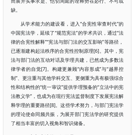
而展开实事求是、恺切周延的诠释势在必行、不可或
缺。
从学术能力的建设看，进入“合宪性审查时代”的
中国宪法学，延续了“规范宪法”的学术共识，通过“法
律的合宪性解释”“宪法与部门法的交互影响”等路径，
已逐渐建构起法秩序的合宪性控制原理[6]。其中，宪
法与部门法的互动对话及学理共建，已然成为多数法
律学者的自觉[7]。构建更兼顾“内容形成”与“越界控
制”、更注重与其他学科交互、更侧重为具有极强综合
性和结构性的“统一审议”提供学理预备的“立法中的宪
法教义学”，也成为在现行宪法监督制度下发展宪法解
释学理的重要路径[8]。这些学术努力，与部门宪法学
的理论使命同频共振，为展开部门宪法学的研究提供
了相当丰富的切入视角和智识储备。