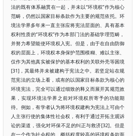
法的既有体系融贯在一起，并未以“环境权”作为核心
范畴，仍然以国家目标条款作为主要的规范依托。环
境法学界多年来一直主张应将宪法层面的、具有基本
权利性质的“环境权”作为本部门法的基础学理范畴，
并努力希望能使环境权入宪。但是，由于在自由防御
权的层面上，环境权本身保护范围模糊、难以主张、
仅作为其他真实被保护的基本权利的关联外壳等困境
[31]，其最终并未被建构于宪法之中。若坚定站在规
范宪法的立场上看，或有的以国家目标条款为核心的
环境宪法，完全可以通过细致的释义而展开其规范效
果，实现环境法学界之前对环境权所寄予的功能期
待。例如，有学者认为将环境权建构为宪法上可由个
人主张行使的集体性社会权，有利于通过开拓主观诉
讼的渠道，强化对环保不足的纠正与救济[32]。但是
在一个作为社会权的、概括程度较高的环境权条款面