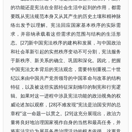
的功能还是宪法在全部社会生活中起到的作用，都需
要既从宪法规范本身又从其产生的历史土壤和精神脉
络出发予以理解。宪法回应国家基本秩序的实际需
求，并容纳承载着这些需求的范围与结构的生活形
态。[27]新中国宪法秩序的建构和发展，与中国政治
和社会革新引起的实然秩序变动不可分割，宪法服务
于新秩序、新关系的确立、巩固和深化。因此，把握
中国宪法文本背后的宪法观念，需要特别重视二十世
纪以来由中国共产党所领导的中国革命与改革的结构
特征，以及被这些实践特征深刻烙印的制宪和行宪逻
辑。如果对这一进程中涉及宪法功能的政治视角的权
威论述加以观察，[28]不难发现“宪法是治国安邦的总
章程”这一命题一以贯之。[29]这充分展现出，政治力
量将良好地治理国家视作自身的当然和最高任务，并
将宪法定位为展开各类治理活动的根本依循。这更意