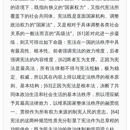
的语境下，既指向狭义的“国家权力”，又指代宪法所
覆盖下的社会共同体。宪法既是直面国家机构、调整
政治权力的“国家法”，又是相对于具体调整各类社会
关系的一般法而言的“高级法”。[61]若对此进一步凝
练，则又可得出如下命题：宪法在一国的法秩序中具
有最高性、根本性。前者强调宪法的效力维度，后者
强调宪法的内容维度，[62]两者互为支撑。正因为宪
法是最高法，所有法律都不得与宪法抵触，极为稳
定、权威，所以其在内容上得以规定法秩序的根本原
则、基本结构；[63]正因为宪法是根本法，决断了共
同体政治生活和社会生活的基本法秩序，所以理应赋
予其最高法律效力，以维系国家整体法秩序的融贯统
一、贯彻作为所有权力来源的制宪人民的意志。[64]
宪法的这两种规范性质充分彰显了宪法作为总章程的
功能使命：既为民主法治的政治体制构筑四梁八柱，