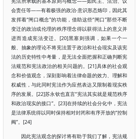
宪法所承载的基本原则与概念——如民主、法治、议
会责任等——有着极强的政治-意识形态烙印，因此其
发挥着“闸口概念”的功能，借助这些“闸口”那些不断
变迁的政治或伦理的秩序理念得以获得法上的意义并
进而造成宪法变迁。[20]黑塞则强调，如果一个一
般、抽象的理论不将宪法置于政治和社会现实及该宪
法的历史特性中考量，是无法全面把握和正确判断宪
法规范和宪法政治的相关问题的。[21]具体的社会观
念和价值观念，深刻影响着法律命题的效力、理解和
权威性，与此同时宪法作为应然表达又限制着现实秩
序的发展。[22]苏永钦也直言“宪法其实就是规范秩序
和政治现实的接口”。[23]在持续的社会分化中，宪法
是法律系统得以同时保持相对封闭和有序开放的“控制
阀”。[24]
因此宪法观念的探讨将有助于我们了解，宪法规