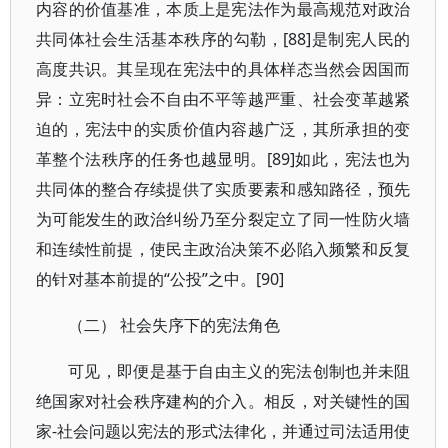
内容的价值基准，本质上是宪法作为最高规范对政治
共同体社会生活基本秩序的勾勒，[88]是制宪人民的
高度共识。其呈现在宪法中的具体样态当然会因国而
异：立宪时社会不自由不平等越严重、社会变革越紧
迫的，宪法中的实质价值内容越广泛，其所承担的变
革整个法秩序的任务也越显明。[89]如此，宪法也为
共同体的整合存续提供了实质要素和感知路径，预先
为可能发生的政治纠纷乃至分裂定立了同一性防火墙
和连续性前提，使民主政治决策不必陷入频繁和反复
的针对基本前提的“公投”之中。[90]
（二） 社会失序下的宪法角色
可见，即便是基于自由主义的宪法创制也并未阻
绝国家对社会秩序建构的介入。相反，对关键性的国
家-社会问题以宪法的形式法律化，并通过司法适用使