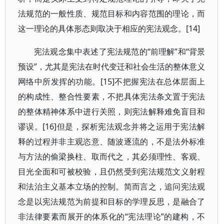
法规范的一般性质、规范目标和内容范围的理论，而
这一理论的具体形态则取决于相应的宪法观念。[14]
宪法观念集中表述了宪法规范的“前理解”和“背景
预设”，尤其是宪法在时代变迁和社会生活的整体意义
网络中所发挥的功能。[15]不把握宪法在总体层面上
的构成性、整合性要素，不把具体宪法条文置于宪法
的整体精神体系中进行关照，则宪法解释难免盲目和
谬误。[16]但是，探析宪法观念并将之运用于宪法解
释的过程并非主观恣意、随波逐流的，不是法外标准
与方法的偷梁换柱、取而代之，其必须理性、客观、
目光全面和可被校验，且仍然受到宪法规范文义射程
和法治主义基本立场的控制。简而言之，追问宪法观
念是以宪法规范为前提和目标的学理反思，是融合了
非法律要素而展开的体系化的“宪法理论”的建构，不