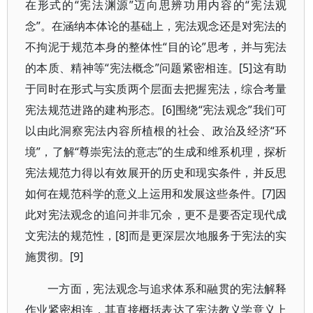
在形式的“宪法渊源”迈向思辨功用内容的“宪法观
念”。在涵纳本体论的基础上，宪法观念还是对宪法的
不拘泥于规范本身的整体性“目的论”思考，并与宪法
的本质、精神等“宪法概念”问题紧密相连。[5]这有助
于同时在形式与实质两个层面去把握宪法，综合考量
宪法规范进路的建构形态。[6]围绕“宪法观念”我们可
以由此洞察宪法内容所植根的社会、政治及经济“环
境”，了解“尊崇宪法的意志”的生成和维系机理，探析
宪法规范力得以有效展开的历史和现实条件，并反思
如何在规范科学的意义上运用和发展这些条件。[7]因
此对宪法观念的追问并非冗余，更不是要否定现代成
文宪法的规范性，[8]而是更深层次地服务于宪法的实
施贯彻。[9]
一方面，宪法观念与追求体系和融贯的宪法解释
作业紧密相连，其直接概括表达了宪法教义学意义上