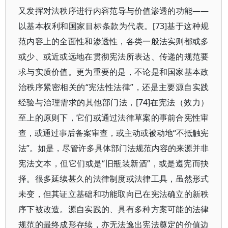
又发挥对法秩序进行内容范导与价值渗透的功能——
以基本权利和国家目标条款为代表。[73]基于这种规
范内容上的全面性和渗透性，各类一般法实则都或多
或少、或近或远地在贯彻宪法所表达、传递的规范要
求与实质价值。更为重要的是，不论是和国家基本政
治秩序紧密相关的“宪法性法律”，还是主要源自实践
经验与治理需求的其他部门法，[74]在宪法（效力）
至上的原则下，它们或通过法律草案的事前合宪性审
查，或通过事后备案审查，或主动或被动地“不抵触宪
法”。如是，尽管许多具体部门法规范内容的来源并非
宪法文本，但它们或是“旧瓶装新酒”，或是遵宪而抉
择。很多延续甚久的法律制度或法律工具，虽然形式
未变，但其证立基础和功能取向已在宪法确立的新秩
序下被改造。源自实践的、具有多种方案可能的法律
规范的最终成形存续，亦无法逸出宪法奠定的价值边