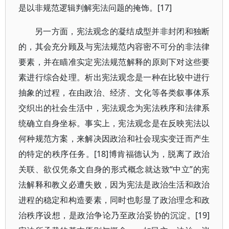
是以非规范逻辑判解宪法问题的掩饰。[17]
另一方面，宪法观念的凝结成型并非封闭和独断
的，其会充分顾及与宪法规范内容密不可分的非法律
要素，并在瞄准实定宪法规范解释的原则下对这些要
素进行综合处理。析出宪法观念是一种在比较中进行
抽象的过程，在由政治、经济、文化等各类叙事体系
交织出的社会生活中，宪法观念为宪法秩序和法律系
统确立自身坐标。事实上，宪法观念是在反映宪法以
何种规范方案，来解决因政治和社会现实变迁而产生
的特定的秩序任务。[18]博肯福德认为，脱离了政治
关联、欲仅凭条文自身的形式概念就达致“中立”的宪
法解释和教义必遭失败，因为宪法是政治生活和政治
进程的稳定和构造要素，同时也彰显了政治理念和政
治秩序设想，是政治争论乃至政治妥协的沉淀。[19]