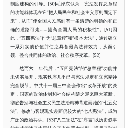
制度建构的引导。[50]毛泽东认为，宪法发挥总章程
的功能就体现在它“把人民民主和社会主义原则固定下
来”，从而“使全国人民感到有一条清楚的明确的和正
确的道路可走……提高全国人民的积极性”。[51]因
此，“五四宪法”作为“总章程”和“根本大法”，通过确立
一系列实质价值并使之具备最高法律效力，从而引
领、整合共同体的政治、社会秩序变革。[52]
然而六十年代后，“五四宪法”的“总章程”功能并
未切实展开，现实秩序几乎已与宪法规定和立宪精神
完全脱节。中共十一届三中全会作出“改革开放”的决
定，国家的政治体制和社会结构随之迎来巨大革新，
彻底告别与社会主义民主法治精神背道而驰的“七五宪
法”、修改与客观现实差距仍较大的“七八宪法”，成为
广泛的政治共识。[53]“八二宪法”在“序言”以历史叙事