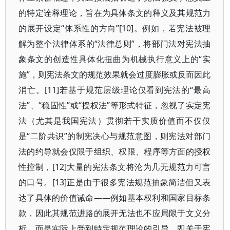
的特定诠释理论，旨在为具体条文的释义及其规范力
的展开设定“体系性的方向”[10]。例如，若宪法被理
解为整个法律体系的“法律总则”，将部门法对宪法抽
象条文的创造性具体化扭曲为机械执行意义上的“实
施”，则宪法条文的规范效果就会过度膨胀或反而因此
消亡。[11]若基于规范层级理论仅看到宪法的“最高
法”、“稳固性”或“授权法”等形式特征，忽视了实定宪
法（尤其是我国宪法）贯彻若干实质价值而不仅仅
是“二阶共识”的制宪决心与规范意图，则宪法对部门
法的约导就会仅限于组织、权限、程序等方面的授权
性控制，[12]大量的宪法条文将沦为几无规范力可言
的口号。[13]正是由于很多宪法规范抽象简洁但又表
达了具体的价值诫命——例如基本权利和国家目标条
款，因此其规范进路的展开无法也不应局限于文义分
析，而是实际上受到特定规范理论的引导，即关于宪