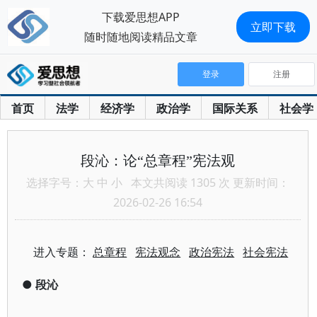
下载爱思想APP
立即下载
随时随地阅读精品文章
登录
注册
首页
法学
经济学
政治学
国际关系
社会学
段沁：论“总章程”宪法观
选择字号：
大
中
小
本文共阅读 1305 次 更新时间：
2026-02-26 16:54
进入专题：
总章程
宪法观念
政治宪法
社会宪法
●
段沁