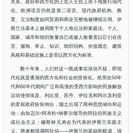
关系。政府和西方化的上层人士自上而下地推行现代
化。欧洲语言仍然是第二语言。现代政府机构、教
育、立法制度如同贸易和商业完整地被继续沿用。伊
斯兰法基本上被局限于个人地位法和家庭法。个人、
国家、城市和组织衡量自己或被人衡量竟以它们在语
言、服饰、举止、知识、组织结构、价值观念、建筑
风格和基础设施上是否以西方化为标准。
数十年来，人们对这一既成事实深信不疑，即现
代化就是逐渐的西方化和社会的世俗化。然而在50年
代和60年代期间广泛和高涨的受西方影响的民族解放
运动使得埃及、利比亚、苏丹、伊拉克和阿尔及利亚
的君权政府纷纷倒台，随之出现了两种思想倾向和运
动：由加迈尔•阿布杜•纳赛尔领导的阿拉伯民族主义
或社会主义；穆斯林兄弟会为代表的伊斯兰实践主
义。两者都强调阿拉伯——伊斯兰的基础和根源，强