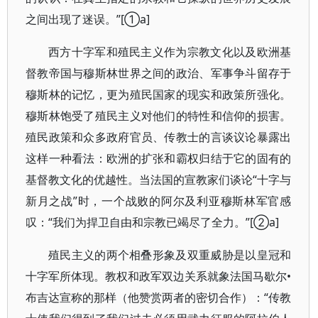
之间出现了迷误。”[①a]
西方十字军和殖民主义作为宗教文化以及欧洲基
督教帝国与穆斯林世界之间的政治、军事争斗留存于
穆斯林的记忆，更为殖民国家的现实和政策所强化。
穆斯林饱受了殖民主义对他们的特性和信仰的损害。
殖民政策和众多政府官员、传教士的言谈议论暴露出
这样一种看法：欧洲的扩张和霸权归结于它的固有的
基督教文化的优越性。当法国的宣教家们谈论“十字与
新月之战”时，一个战败的阿尔及利亚穆斯林军官感
叹：“我们为捍卫自由和宗教已竭尽了全力。”[②a]
殖民主义的两个相叠形象及双重威胁是以皇冠和
十字军所体现。教权和政军双边关系就象法国马歇尔•
布吉达宣称的那样（他赞赏两者的密切合作）：“传教