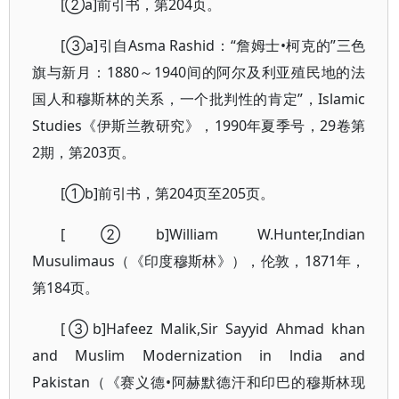
[②a]前引书，第204页。
[③a]引自Asma Rashid：“詹姆士•柯克的”三色
旗与新月：1880～1940间的阿尔及利亚殖民地的法
国人和穆斯林的关系，一个批判性的肯定”，Islamic
Studies《伊斯兰教研究》，1990年夏季号，29卷第
2期，第203页。
[①b]前引书，第204页至205页。
[②b]William W.Hunter,Indian
Musulimaus（《印度穆斯林》），伦敦，1871年，
第184页。
[③b]Hafeez Malik,Sir Sayyid Ahmad khan
and Muslim Modernization in lndia and
Pakistan（《赛义德•阿赫默德汗和印巴的穆斯林现