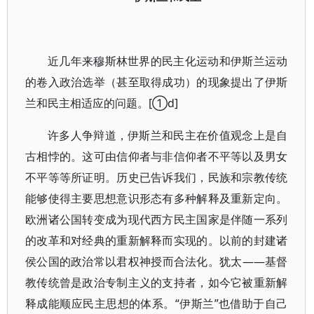
近几年来穆斯林世界的民主化运动和伊斯兰运动
的卷入政治选举（甚至取得成功）的现象提出了伊斯
兰和民主相适应的问题。[①d]
许多人争辩道，伊斯兰和民主在价值观念上是自
古相悖的。这可由信仰者与非信仰者不平等以及男女
不平等等所证明。历史已告诉我们，民族和宗教传统
能够使得主要思想意识形态有多种解释及重新定向。
欧洲诸公国转变成为现代西方民主国家是伴随一系列
的改革和对经典的重新解释而实现的。以前的封建诸
侯公国的政治常以君权神授而合法化。犹太——基督
教传统曾是政治专制主义的支持者，如今它被重新解
释成能顺应民主思想的体系。“伊斯兰”也借助于自己