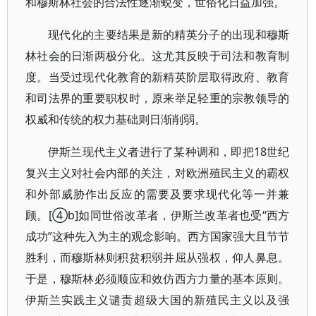
和穆斯林社会的合法性逐渐蜕变，世俗化日益加强。
现代化的主要结果是新的精英分子的出现和穆斯
林社会的日渐两极分化。这尤其反映于司法和教育制
度。当受过现代化教育的新精英阶层取得政府、教育
和司法界的重要职权时，原来举足轻重的宗教领导的
权威和传统的权力基础则日渐削弱。
伊斯兰现代主义者进行了某种调和，即把18世纪
复兴主义对社会内部的关注，对欧洲殖民主义的霸权
和外部威胁作出反应的需要及要求现代化等一并兼
顾。[④b]如同世俗改革者，伊斯兰改革者也受“西方
成功”这种先入为主的观念影响。西方国家强大且节节
胜利，而穆斯林则积贫积弱并屈从强权，仰人鼻息。
于是，穆斯林必须顺应和效仿西方力量的基本原则。
伊斯兰实践主义谴责超级大国的新殖民主义以及强