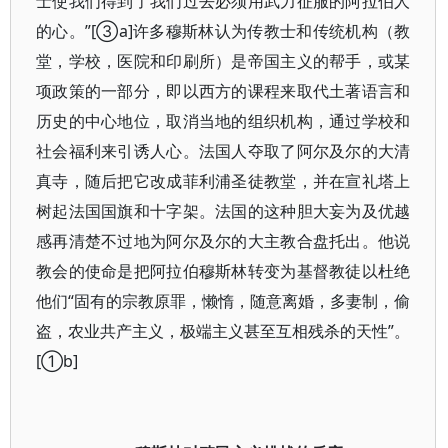
士使我们得到了我们过去必须用武力征服的阿拉伯人
的心。”[③a]许多穆斯林认为传教士和传统机构（教
堂，学校，医院和印刷所）是帝国主义的帮手，或某
项政策的一部分，即以西方的课程来取代土著语言和
历史的中心地位，取消当地的组织机构，通过学校和
社会福利来引诱人心。法国人夺取了阿尔及尔的大清
真寺，随后把它改成菲利浦圣徒教堂，并在宣礼塔上
树起法国国旗和十字架。法国的这种胆大妄为及优越
感再清楚不过地为阿尔及尔的大主教合盘托出。他说
教会的使命是把阿拉伯穆斯林转变为基督教徒以杜绝
他们“固有的宗教原罪，懒惰，随意离婚，多妻制，偷
盗，农业共产主义，极端主义甚至互相残杀的天性”。
[①b]