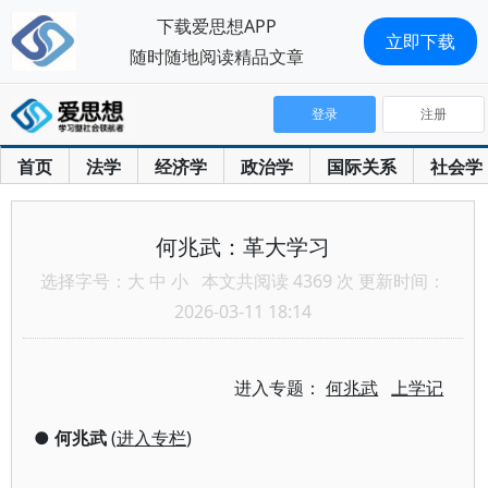
下载爱思想APP
立即下载
随时随地阅读精品文章
登录
注册
首页
法学
经济学
政治学
国际关系
社会学
何兆武：革大学习
选择字号：
大
中
小
本文共阅读 4369 次 更新时间：
2026-03-11 18:14
进入专题：
何兆武
上学记
●
何兆武
(
进入专栏
)