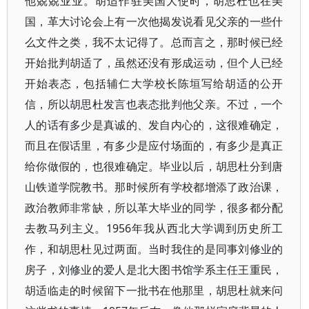
他兢兢业业。胡适作驻美国大使时，胡思杜也在美
国，革大讨论会上有一次他揭发说看见父亲的一些什
么文件之类，我不太记得了。总而言之，那时候已经
开始批判胡适了，虽然还没有形成运动，但个人已经
开始表态，包括辅仁大学校长陈垣写给胡适的公开
信，所以胡思杜发言也表态批判他父亲。不过，一个
人的话有多少是真诚的、发自内心的，这很难确定，
而且在假话里，有多少是应付场面的，有多少是真正
给你做假的，也很难确定。毕业以后，胡思杜分到唐
山铁道学院教书。那时候所有学校都增添了政治课，
政治教师非常缺，所以革大毕业的同学，很多都分配
去教马列主义。1956年我从西北大学调到历史所工
作，和胡思杜见过两面。当时我住的是同事刘修业的
房子，刘修业的爱人是北大图书馆学系主任王重民，
胡适临走的时候留下一批书在他那里，胡思杜就来问