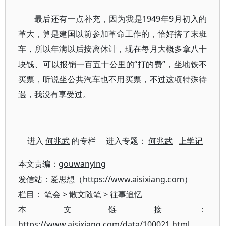
最后还有一点补充，因为我是1949年9月初入的
革大，算是建国以前参加革命工作的，恰好搭了末班
车，所以年满以后按离休计，现在每月大概多拿八十
块钱、可以报销一百五十公里的“打的费”，坐地铁不
买票，听说坐公共汽车也不用买票，不过这项特殊待
遇，我没有享受过。
进入
何兆武
的专栏 进入专题：
何兆武
上学记
本文责编：
gouwanying
发信站：爱思想（https://www.aisixiang.com）
栏目：
笔会
>
散文随笔
>
往事追忆
本文链接：
https://www.aisixiang.com/data/100021.html