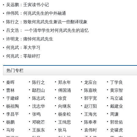
吴远鹏：壬寅读书小记
仲伟民：何兆武先生的中外融通
陈行之：致敬何兆武先生兼说一些翻译现象
吕文浩： 一个清华学生对何兆武先生的追忆
许明龙：痛悼何兆武先生
何兆武：革大学习
何兆武：零敲碎打
热门专栏
秦晖
陈行之
郑永年
龙应台
丁学良
曹林
鄢烈山
傅国涌
陈嘉映
黄宗智
于建嵘
陈志武
徐贲
郭宇宽
马立诚
杨祖陶
沈志华
向继东
赵汀阳
戴建业
李昌平
张鸣
杨奎松
王海光
周濂
杨鹏
邓晓芒
王缉思
陈奉孝
郭世佑
马玲
王振东
狄马
袁伟时
史啸虎