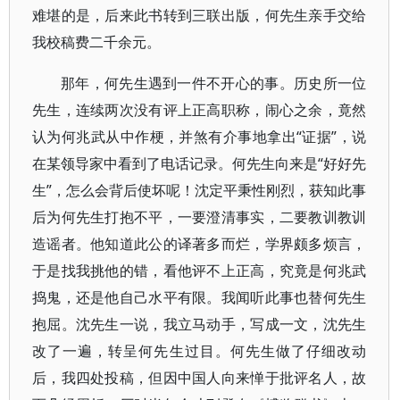
难堪的是，后来此书转到三联出版，何先生亲手交给
我校稿费二千余元。
那年，何先生遇到一件不开心的事。历史所一位
先生，连续两次没有评上正高职称，闹心之余，竟然
认为何兆武从中作梗，并煞有介事地拿出“证据”，说
在某领导家中看到了电话记录。何先生向来是“好好先
生”，怎么会背后使坏呢！沈定平秉性刚烈，获知此事
后为何先生打抱不平，一要澄清事实，二要教训教训
造谣者。他知道此公的译著多而烂，学界颇多烦言，
于是找我挑他的错，看他评不上正高，究竟是何兆武
捣鬼，还是他自己水平有限。我闻听此事也替何先生
抱屈。沈先生一说，我立马动手，写成一文，沈先生
改了一遍，转呈何先生过目。何先生做了仔细改动
后，我四处投稿，但因中国人向来惮于批评名人，故