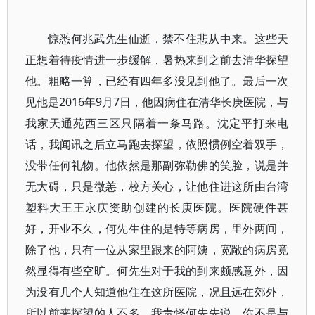
惊悉何兆武先生仙逝，禁不住悲从中来。这些天
正想着待疫情进一步缓解，暑热来到之前去清华探望
他。粗略一算，已经有四年多没见到他了。最后一次
见他是2016年9月7日，他因病住在清华长庚医院，与
我家天通苑西三区只隔着一条马路。沈定平打来电
话，我闻讯之后立马跑去探望，依照惯例空着双手，
没带任何礼物。他依然是那副弥勒佛的笑脸，说是并
无大碍，只是微恙，校方关心，让他住进这所由台湾
塑料大王王永庆资助创建的长庚医院。医院硬件甚
好，开业不久，何先生住的是特等病房，里外两间，
除了他，只有一位从家里跟来的阿姨，宽敞的病房竟
然显得有些空旷。何先生对于我的到来颇感意外，因
为没有几个人知道他住在这所医院，况且远在郊外，
所以前来探望的人不多。我责怪何先先说，你不是与