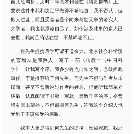
而几经周折，历时半年余才刊登在《博览群书》上。
要说这件事我和沈定平做得不够地道，我不否认，但
欺人过甚，而且受害者是个向来与世无争的老实人、
大学者，我也就原谅自己了。如今涉及此事的多人已
去世，我尚且苟活在世，不禁唏嘘不止。
何先生提携后学可谓不遗余力。北京社会科学院
的曹增友是我熟人，写了一部《传教士与中国科
学》，让我写个序。我多少有点自知之明，岂敢担此
重任，于是推荐给了何先生。何先生不但与作者从未
谋面，甚至不曾听说过作者的姓名。但他听我简单介
绍后，认真阅读了书稿，写就一篇数千字的序，令曹
增友喜出望外，不但感谢何先生，连我这个介绍人也
受到了不该领受的感激。
我本人更是得到何先生的提携，没齿难忘。我那