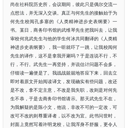
尚在社科院历史所，会议期间，彼此只是偶尔交流一
点想法，并无深入交谈。真正与何先生的接触始于为
何先生校阅孔多塞的《人类精神进步史表纲要》一
书。某日，商务印书馆的武维琴先生把我叫去，让我
审校何兆武先生与他的学生何冰共同翻译的《人类精
神进步史表纲要》，我一听就吓了一跳，让我校阅何
先生的译作，这不是拿我开涮吗？于是连说不行，不
行，不行。武先生一再坚持，并说估计问题不会多，
仔细读一遍便是了。我战战兢兢地答应下来，回去立
即对着原文开始阅读译文，发现确实有些问题，改还
是不改，拿不定主意，不改是我失职，改则是对何先
生不恭，于是去商务印书馆请示。那天武先生不在，
为我解疑的是陈小文，他说，非改不可的一定改，可
改可不改的则尊重译者，以不改为宜。此书问世时，
封面上竟然写着许明龙校，让我浑身不舒服，更令人