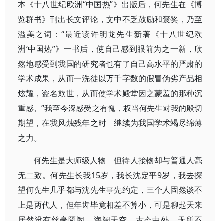
本《十八世纪欧洲“中国热”》出版后，何先生在《博
览群书》刊出长文评论，文中不乏鼓励和褒奖，乃至
溢美之词：“最近读许明龙先生新著《十八世纪欧
洲‘中国热”》一书后，使自己感到眼前为之一新，欣
然地感受到我国的研究者也有了自己高水平的严肃的
学术成果，从而一洗徒以万千字数的假冒伪劣产品相
炫耀，盗名欺世，从而使学术殿堂因之蒙羞的那种沉
重感。”我至今深感受之有愧，权当何先生对我的殷切
期望，在我风烛残年之时，继续为我国学术竭尽绵薄
之力。
何先生是大师级人物，但待人接物却与普通人毫
无二致。何先生长我15岁，我长沈定平9岁，我去探
望何先生几乎都与沈先生事先约定，三个人固然谈不
上是两代人，但年齿毕竟相差不算小，可是聊起天来
居然没有丝毫隔阂，海阔天空，古今中外，无所不