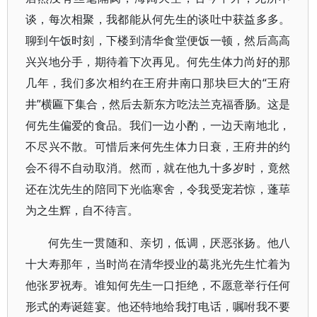
谈，每次相聚，我都能从何先生的谈吐中获益多多。
聊到午饭时刻，下楼到清华食堂便饭一顿，然后高高
兴兴地分手，期待着下次再见。何先生体力尚好的那
几年，我们多次相约在王府井南口那块巨大的“王府
井”横匾下集合，然后去新东方吃法兰克福香肠。这是
何先生偏爱的食品。我们一边小酌，一边天南地北，
不尽兴不散。可惜后来何先生体力日衰，王府井的约
会不得不自动取消。然而，就在他九十多岁时，竟然
还在沈先生的陪同下光临寒舍，令我受宠若惊，蓬荜
为之生辉，自不待言。
何先生一贯随和、亲切，低调，厌恶张扬。他八
十大寿那年，当时尚在清华授业的葛兆光先生忙着为
他张罗祝寿。谁知何先生一口拒绝，不愿意举行任何
形式的寿诞筵宴。他还特地给我打电话，嘱咐我不要