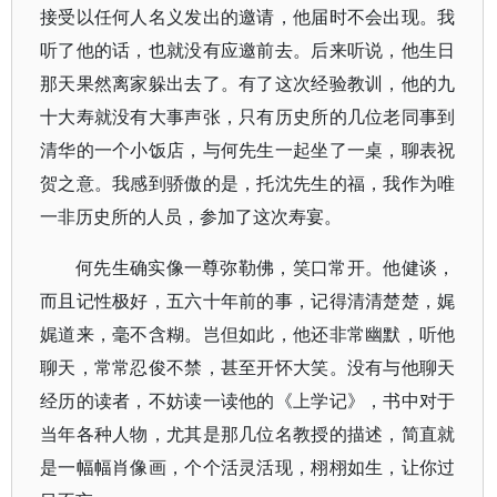
接受以任何人名义发出的邀请，他届时不会出现。我
听了他的话，也就没有应邀前去。后来听说，他生日
那天果然离家躲出去了。有了这次经验教训，他的九
十大寿就没有大事声张，只有历史所的几位老同事到
清华的一个小饭店，与何先生一起坐了一桌，聊表祝
贺之意。我感到骄傲的是，托沈先生的福，我作为唯
一非历史所的人员，参加了这次寿宴。
何先生确实像一尊弥勒佛，笑口常开。他健谈，
而且记性极好，五六十年前的事，记得清清楚楚，娓
娓道来，毫不含糊。岂但如此，他还非常幽默，听他
聊天，常常忍俊不禁，甚至开怀大笑。没有与他聊天
经历的读者，不妨读一读他的《上学记》，书中对于
当年各种人物，尤其是那几位名教授的描述，简直就
是一幅幅肖像画，个个活灵活现，栩栩如生，让你过