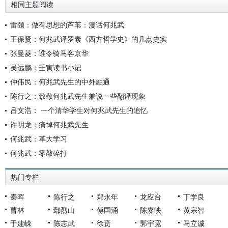
相同主题阅读
雷颐：做有思想的芦苇：漫话何兆武
王保贤：何兆武译罗素《西方哲学史》的几点史实
张曼菱：谁令骑马客京华
吴远鹏：壬寅读书小记
仲伟民：何兆武先生的中外融通
陈行之：致敬何兆武先生兼说一些翻译现象
吕文浩： 一个清华学生对何兆武先生的追忆
许明龙：痛悼何兆武先生
何兆武：革大学习
何兆武：零敲碎打
热门专栏
秦晖
陈行之
郑永年
龙应台
丁学良
曹林
鄢烈山
傅国涌
陈嘉映
黄宗智
于建嵘
陈志武
徐贲
郭宇宽
马立诚