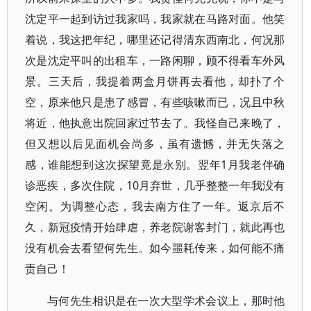
沈定平一起到访过我家吗，我家就在马路对面。他笑
着说，我这把年纪，哪里还记得清东西南北，何况那
次是沈定平叫的出租车，一路闲聊，顾不得看车外风
景。三天后，我提着两盒月饼再去看他，却扑了个
空，原来他只是患了感冒，有些咳嗽而已，况且中秋
将近，他执意出院回家过节去了。我怪自己来晚了，
但又想以后见面机会尚多，虽有遗憾，并无失落之
感，谁能想到这次探望竟是永别。翌年1月我老伴确
诊恶疾，多次住院，10月弃世，几乎整整一年我没有
空闲。为调整心态，我去南方住了一年。返京后不
久，新冠疫情开始肆虐，养老院谢客封门，就此再也
没有机会去看望何先生。如今噩耗传来，如何能不痛
责自己！
与何先生相识是在一次大型学术会议上，那时他