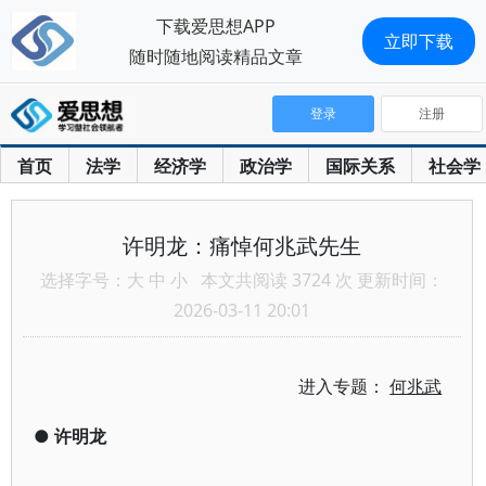
下载爱思想APP
立即下载
随时随地阅读精品文章
登录
注册
首页
法学
经济学
政治学
国际关系
社会学
许明龙：痛悼何兆武先生
选择字号：
大
中
小
本文共阅读 3724 次 更新时间：
2026-03-11 20:01
进入专题：
何兆武
●
许明龙