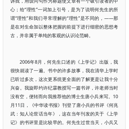
诉我，用设问句作为标题使文章有一个吸引读者的中
心；给“理性”一词加上引号，是为了说明何先生的所
谓“理性”和我们寻常理解的“理性”是不同的，——那
是在对生命加以整体把握的前提下进行细密的思想考
古，并非属于单纯的客观的认识论范畴。
2006年8月，何先生口述的《上学记》出版，我
很快就读了一遍。书中的许多故事，我在清华上学时
已听过多次，这次更系统更全面的了解更是让我十分
兴奋。我旋即约许纪霖教授写一篇书评，许老师当时
没有空，便转而向我推荐他的博士生唐小兵来写。10
月11日，《中华读书报》刊登了唐小兵的书评《何兆
武：知人论世话当年》，这在当年刊发的关于《上学
记》的书评里是比较早的。何先生过世当天，小兵又