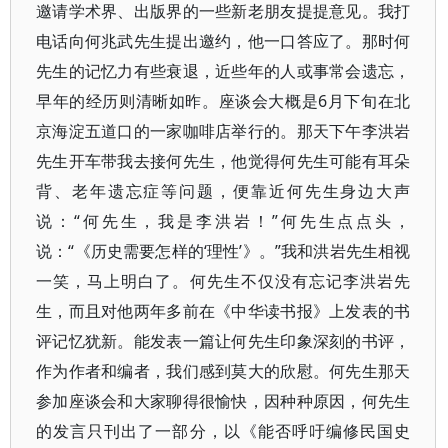
邀请学术界、出版界的一些新老朋友提提意见。我打
电话向何兆武先生提出邀约，他一口答应了。那时何
先生的记忆力有些衰退，近些年的人或事常会遗忘，
早年的经历则清晰如昨。座谈会大概是6月下旬在北
京海淀五道口的一家咖啡店举行的。那天下午李洪岩
先生开车带我去接何先生，他觉得何先生可能有耳朵
背、老年遗忘症等问题，便靠近何先生身边大声
说：“何先生，我是李洪岩！”何先生点点头，
说：“《历史需要怎样的‘理性’》。”我和洪岩先生相视
一笑，马上明白了。何先生不仅没有忘记李洪岩先
生，而且对他两年多前在《中华读书报》上发表的书
评记忆犹新。能发表一篇让何先生印象深刻的书评，
作为作者和编者，我们感到莫大的欣慰。何先生那天
参加座谈会和大家聊得很愉快，因种种原因，何先生
的发言只刊出了一部分，以《能否呼吁编修民国史