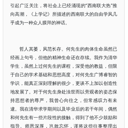
引起广泛关注，将社会上已经涌现的“西南联大热”推
向高潮，《上学记》所描述的西南联大的自由学风几
乎成为一种众人膜拜的神话。
哲人其萎，风范长存。何先生的肉体生命虽然已
经画上句号，但他的精神生命还在存续。我作为清华
学生，虽然上过何先生的课程，深受他的教益，但限
于自己的学术基础和思想高度，对何先生广博睿智的
学识，能真正深刻理解的很少，更谈不上加以创造性
地发展了。对于何先生身处浊世而以旁观者的姿态保
持思想者的尊严，我曾心向往之，但常感叹力有未
逮。我在清华求学期间以及毕业后的若干年间，偶然
和何先生有一些片段性的接触，得到了他不少鼓励和
指导。师恩深厚，岂敢忘怀，谨将这些往事整理出