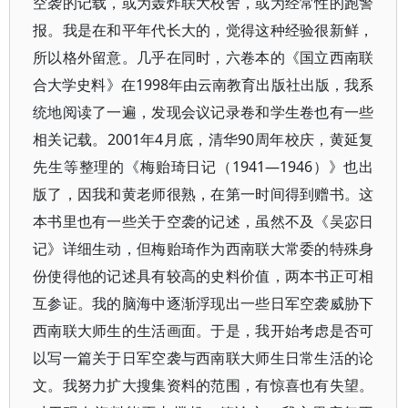
空袭的记载，或为轰炸联大校舍，或为经常性的跑警
报。我是在和平年代长大的，觉得这种经验很新鲜，
所以格外留意。几乎在同时，六卷本的《国立西南联
合大学史料》在1998年由云南教育出版社出版，我系
统地阅读了一遍，发现会议记录卷和学生卷也有一些
相关记载。2001年4月底，清华90周年校庆，黄延复
先生等整理的《梅贻琦日记（1941—1946）》也出
版了，因我和黄老师很熟，在第一时间得到赠书。这
本书里也有一些关于空袭的记述，虽然不及《吴宓日
记》详细生动，但梅贻琦作为西南联大常委的特殊身
份使得他的记述具有较高的史料价值，两本书正可相
互参证。我的脑海中逐渐浮现出一些日军空袭威胁下
西南联大师生的生活画面。于是，我开始考虑是否可
以写一篇关于日军空袭与西南联大师生日常生活的论
文。我努力扩大搜集资料的范围，有惊喜也有失望。