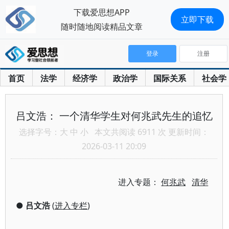
下载爱思想APP
立即下载
随时随地阅读精品文章
登录
注册
首页
法学
经济学
政治学
国际关系
社会学
吕文浩： 一个清华学生对何兆武先生的追忆
选择字号：
大
中
小
本文共阅读 6911 次 更新时间：
2026-03-11 20:09
进入专题：
何兆武
清华
●
吕文浩
(
进入专栏
)