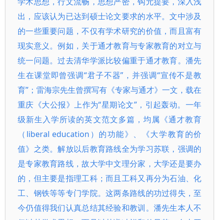
学术思想，行文流畅，思想严密，钩元提要，深入浅
出，应该认为已达到硕士论文要求的水平。文中涉及
的一些重要问题，不仅有学术研究的价值，而且富有
现实意义。例如，关于通才教育与专家教育的对立与
统一问题。过去清华学派比较偏重于通才教育。潘先
生在课堂即曾强调“君子不器”，并强调“宣传不是教
育”；雷海宗先生曾撰写有《专家与通才》一文，载在
重庆《大公报》上作为“星期论文”，引起轰动。一年
级新生入学所读的英文范文多篇，均属《通才教育
（liberal education）的功能》、《大学教育的价
值》之类。解放以后教育路线全为学习苏联，强调的
是专家教育路线，故大学中文理分家，大学还是要办
的，但主要是指理工科；而且工科又再分为石油、化
工、钢铁等等专门学院。这两条路线的功过得失，至
今仍值得我们认真总结其经验和教训。潘先生本人不