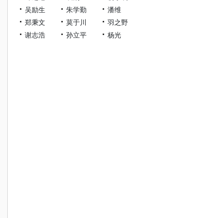
吴励生
朱学勤
潘维
郑秉文
莫于川
羽之野
谢志浩
孙立平
杨光