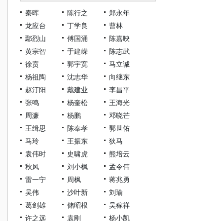
秦晖
陈行之
郑永年
龙应台
丁学良
曹林
鄢烈山
傅国涌
陈嘉映
黄宗智
于建嵘
陈志武
徐贲
郭宇宽
马立诚
杨祖陶
沈志华
向继东
赵汀阳
戴建业
李昌平
张鸣
杨奎松
王海光
周濂
杨鹏
邓晓芒
王缉思
陈奉孝
郭世佑
马玲
王振东
狄马
袁伟时
史啸虎
熊培云
秋风
刘小枫
孟令伟
雷一宁
周枫
蒋兆勇
吴伟
沙叶新
刘瑜
葛剑雄
储昭根
吴稼祥
许之远
袁刚
杨小凯