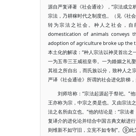
源自严复译著《社会通诠》，“宗法成立
宗法，乃耕稼时代之制度也。（见《社会
转为宗法之社会。种人之社会，自能耕
domestication of animals conveys th
adoption of agriculture broke
本土化的解读：“种人宗法以神灵首出之
一为五帝三王咸祖皇帝。一为婚姻之礼
其祖之所自出，而氏族以分，致种人之
严译《社会通诠》所谓的社会进化阶梯，
刘师培称：“宗法起源起于祭祀。”他
王亦称为宗，中宗之类是也。又由宗法
法之名所由立也。”他的结论是：“宗法
复译介的进化论并结合中国古典文献进行
则维新不如守旧，立宪不如专制”。⑨此