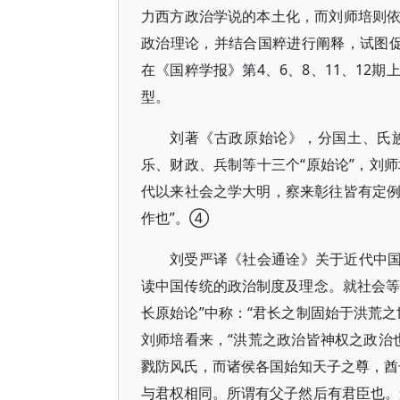
力西方政治学说的本土化，而刘师培则
政治理论，并结合国粹进行阐释，试图促使
在《国粹学报》第4、6、8、11、12
型。
刘著《古政原始论》，分国土、氏
乐、财政、兵制等十三个“原始论”，刘师
代以来社会之学大明，察来彰往皆有定
作也”。④
刘受严译《社会通诠》关于近代中国
读中国传统的政治制度及理念。就社会等
长原始论”中称：“君长之制固始于洪荒
刘师培看来，“洪荒之政治皆神权之政治也
戮防风氏，而诸侯各国始知天子之尊，酋长
与君权相同。所谓有父子然后有君臣也。