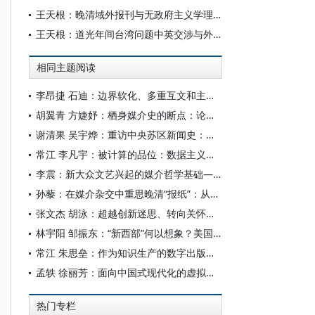
王天根：晚清域外报刊与无政府主义学理的媒介镜像
王天根：道光年间台湾问题中英交涉与外交折冲
相同主题阅读
李昂捷 石迪：边界软化、多重互文和主体性重塑—— 电影《出走的决心》与“当代娜拉”媒介形象再建构
胡翼青 方婕妤：栖身媒介史的断点：论柏拉图的媒介思想
谢清果 吴宇烨：重访中央苏区新闻史：基于“人—物”媒介网络化视角
常江 李凡宇：被计算的品位：数据主义电影美学的形成与后果
李震：新大众文艺兴起的媒介哲学基础——兼谈人本主义媒介哲学
孙藜：在媒介杂交中重思晚清“报纸”：从电传上谕说起
张文杰 胡泳：超越创新迷思、转向关怀伦理：“维护”与“修复”作为媒介研究的可持续性视角
林宇阳 邹振东：“新西部”何以想象？美国“西进运动”中的摄影图像
常江 朱思垒：作为知识生产的数字出版：媒介逻辑与文化生态
孟轶 徐丽芳：面向中国式现代化的虚拟现实媒介叙事框架刍议
热门专栏