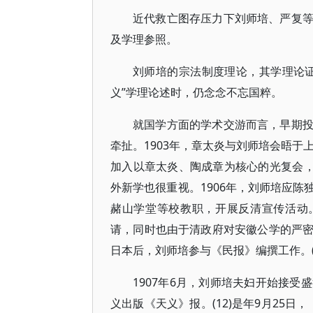
近代救亡图存压力下刘师培、严复
及学理参照。
刘师培的宗法制度理论，其学理论
义”学理论述时，仍念念不忘国粹。
就国学方面的学术交游而言，早期
牵扯。1903年，章太炎与刘师培会晤于
加入以章太炎、陶成章为核心的光复会，
外新学也很重视。1906年，刘师培应
赭山学堂等校教职，开展反清宣传活动
请，同时也由于清政府对安徽公学的严
日本后，刘师培参与《民报》编撰工作。(1
1907年6月，刘师培夫妇开始接
义出版《天义》报。(12)是年9月25