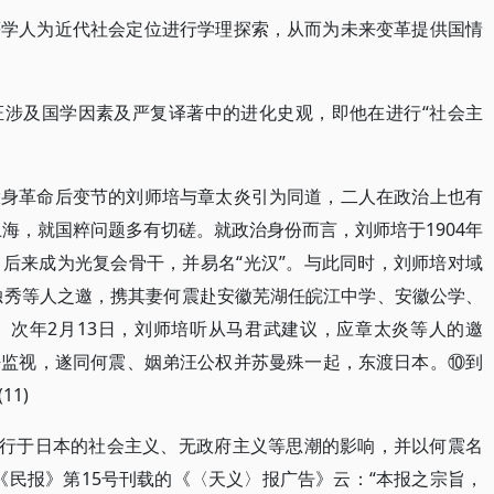
等学人为近代社会定位进行学理探索，从而为未来变革提供国情
证涉及国学因素及严复译著中的进化史观，即他在进行“社会主
投身革命后变节的刘师培与章太炎引为同道，二人在政治上也有
上海，就国粹问题多有切磋。就政治身份而言，刘师培于1904年
后来成为光复会骨干，并易名“光汉”。与此同时，刘师培对域
陈独秀等人之邀，携其妻何震赴安徽芜湖任皖江中学、安徽公学、
。次年2月13日，刘师培听从马君武建议，应章太炎等人的邀
密监视，遂同何震、姻弟汪公权并苏曼殊一起，东渡日本。⑩到
1)
受盛行于日本的社会主义、无政府主义等思潮的影响，并以何震名
日，《民报》第15号刊载的《〈天义〉报广告》云：“本报之宗旨，