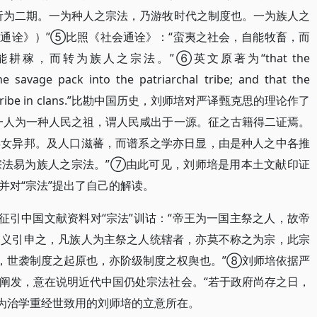
析为二期。一为种人之宗法，乃游牧时代之制度也。一为族人之
通诠》）”⑤比照《社会通诠》：“蛮夷之社会，自能牧畜，而
稼，而转为族人之宗法。”⑥英文原著为“that the
e savage pack into the patriarchal tribe; and that the
 up the tribe in clans.”比勘中国历史，刘师培对严译甄克思的理论作了
一人为一种人民之祖，谓人民咸出于一源。征之古籍得二证焉。
娶女异邦。及人口滋蕃，而谱系之学亦日显，由是种人之中各推
宗法易为族人之宗法。”⑦由此可见，刘师培是用本土文献印证
并对“宗法”提出了自己的解读。
征引中国文献资料对“宗法”训诂：“帝王为一国主祭之人，故帝
之义引申之，凡族人为主祭之人统辖者，亦莫不称之为宗，此宗
者，世袭制度之起原也，亦阶级制度之权舆也。”⑧刘师培依据严
阐发，意在说明近代中国仍处宗法社会。“若于政府尚存之日，
为治学重经世致用的刘师培的立意所在。