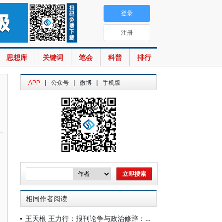
登录
注册
思想库
关键词
笔会
科普
排行
|
|
|
APP
公众号
微博
手机版
相同作者阅读
王天根 王力行：报刊论争与政治修辞：严、章关于社会契约论的论辩及其媒介意义