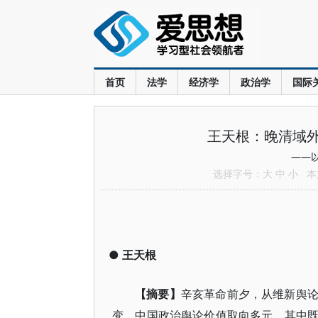
首页
法学
经济学
政治学
国际
王天根：晚清域
——
选择字号：
大
中
小
本文
●
王天根
【摘要】
辛亥革命前夕，从维新舆
变，中国政治舆论价值取向多元，其中