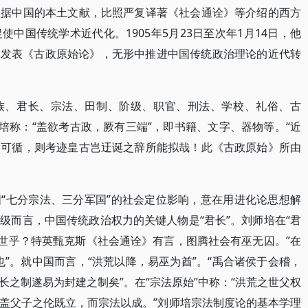
依据中国的本土文献，比照严复译著《社会通诠》等介绍的西方
中国传统学术近代化。1905年5月23日至次年1月14日，他
期上发表《古政原始论》，无形中推进中国传统政治理论的近代转
族、君长、宗法、田制、阶级、职官、刑法、学校、礼俗、古
培称：“盖欲考古政，厥有三端”，即书籍、文字、器物等。“近
例可循，则考迹皇古岂迂诞之辞所能拟哉！此《古政原始》所由
“七分宗法、三分军国”的社会定位影响，意在用进化论思想解
级而言，中国传统政治权力的关键人物是“君长”。刘师培在“君
之世乎？特英甄克斯《社会通诠》有言，图腾社会有巫无囚。”在
”。就中国而言，“洪荒以降，易巫为酋”。“禹合诸侯于会稽，
之制遂易为封建之制矣”。在“宗法原始”中称：“洪荒之世父权
盖父子之伦既立，而宗法以成。”刘师培宗法制度论的基本学理