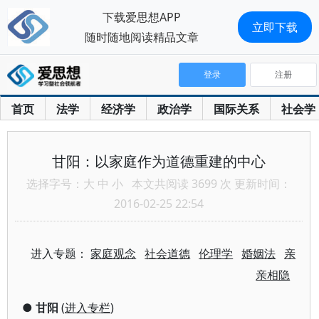
下载爱思想APP
立即下载
随时随地阅读精品文章
登录
注册
首页
法学
经济学
政治学
国际关系
社会学
甘阳：以家庭作为道德重建的中心
选择字号：
大
中
小
本文共阅读 3699 次 更新时间：
2016-02-25 22:54
进入专题：
家庭观念
社会道德
伦理学
婚姻法
亲
亲相隐
●
甘阳
(
进入专栏
)