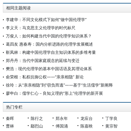
相同主题阅读
李建华：不同文化模式下如何“做中国伦理学”
李义天：马克思主义伦理学的时代标尺
万俊人：如何构建当代中国的伦理学知识体系？
葛四友 惠春寿：国内分析进路的伦理学发展概述
靳凤林：构建中国伦理学自主知识体系的多维考量
郑丹丹：当代中国家庭观念的延续与变迁
樊浩：现代伦理学的基本中国话语及其理论体系
俞荣根：私权抗御公权——“亲亲相隐” 新论
徐玲：从“亲亲相隐”到“窃负而逃”——基于“生活儒学”新阐释
廖申白：儒学仁心－良知义理的“形上”伦理学的新开展
热门专栏
秦晖
陈行之
郑永年
龙应台
丁学良
曹林
鄢烈山
傅国涌
陈嘉映
黄宗智