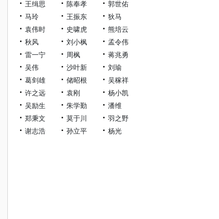
王缉思
陈奉孝
郭世佑
马玲
王振东
狄马
袁伟时
史啸虎
熊培云
秋风
刘小枫
孟令伟
雷一宁
周枫
蒋兆勇
吴伟
沙叶新
刘瑜
葛剑雄
储昭根
吴稼祥
许之远
袁刚
杨小凯
吴励生
朱学勤
潘维
郑秉文
莫于川
羽之野
谢志浩
孙立平
杨光