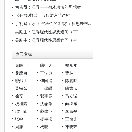
何吉贤：汪晖——衔木填海的思想者
《开放时代》：超越“左”与“右”
丁礼庭：读《“代表性的断裂”：反思未来民主的进程》有感
吴励生：汪晖现代性思想追问（下）
吴励生：汪晖现代性思想追问（中）
热门专栏
秦晖
陈行之
郑永年
龙应台
丁学良
曹林
鄢烈山
傅国涌
陈嘉映
黄宗智
于建嵘
陈志武
徐贲
郭宇宽
马立诚
杨祖陶
沈志华
向继东
赵汀阳
戴建业
李昌平
张鸣
杨奎松
王海光
周濂
杨鹏
邓晓芒