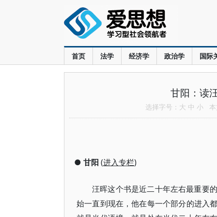
首页
法学
经济学
政治学
国际
甘阳：读
选择字号：
大
中
小
本文
●
甘阳
(
进入专栏
)
汪晖这个书是近二十年左右最重要
始一直到现在，他在每一个部分的进入