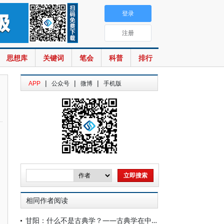
登录
注册
思想库
关键词
笔会
科普
排行
|
|
|
APP
公众号
微博
手机版
相同作者阅读
甘阳：什么不是古典学？——古典学在中国的机遇和难题