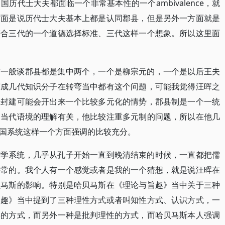
历代士大夫都面临一个非常基本性的一个ambivalence，就
方面是说历代士大夫基本上都是认同郡县，但是另外一方面就是
符合三代的一个道德选择标准、三代这样一个想象。所以这里面
前一般谈郡县都是集中两个，一个是柳宗元的，一个是以后王夫
变成几代知识分子在转弯当中都有这个问题，可能我觉得汪晖之
是封建可能会开出来一个比较多元化的情势，郡县制是一个一统
的当代语境的理解有关，他比较注重多元制的问题，所以在他几
国系统这样一个方面强调的比较充分。
儒学系统，几乎从孔子开始一直到晚清结束的时候，一直都把儒
寻常的。我个人有一个感觉或者是我的一个猜想，就是说汪晖在
贝马斯的影响。特别是哈贝马斯在《理论与旨趣》当中关于三种
旨趣》当中提到了三种理性方式或者叫知性方式、认识方式，一
学的方式，而另外一种是批判理性的方式，而哈贝马斯本人强调