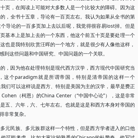
五十页，在阅读上可能对大多数人是一个比较大的障碍。因为这
写的，全书十五章，导论有一百页左右。我认为如果从全书的第
个导论的一百多页加上去以后呢，我觉得很容易lost掉。但是
十页基本上是加上去的一个东西，他这个前五十页是要处理一个
得这也是我特别欣赏汪晖的一个地方，就是很少有人像他这样，
感到这些问题和中国研究、中国问题的一个关联。
写的，因为他在处理特别是现代西方汉学，西方现代中国研究当
），这个paradigm就是所谓帝国，特别是清帝国的这样一个
某种意义上我们可以这样说是西方、特别是美国为主的汉学，最早是费正
ohen（柯恩）的China Center（“中国中心论”），这是非常
上是五、六年，六、七年左右。也就是这是和西方本身对帝国的
得非常复杂。
的多元民族、多元族群这样一个特性，但是西方学者进入的口他
可能考虑，比如大家比较熟悉的Chicago的杜赞奇，他写过