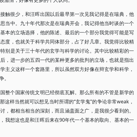
较激情，好像有更多的个人认同。
晖接触很少，和汪晖出国以后最早第一次见我记得是在瑞典，他
沉思当中。九十年代那次是在瑞典开会，我记得他当时谈的一个
个基本的立场选择，他的陈述、最后的一个部分我觉得可能是写
的态度，也就关于科学共同体部分，占了好几章。我觉得比较精
，特别是关于三十年代的玄学与科学的讨论。其中比较精彩的一
以后，进一步的五四一代的某种更多的批判的立场，也就是指出
科学主义这样一个套路里，所以虽然双方好像在辩玄学和科学，
争。
中国整个国家传统文明已经彻底瓦解。那么所有的不管是新学的
这样当然就可以想见当时所谓的“玄学鬼”的争论非常weak，
检讨，都相当相当的深刻，而且涵盖面之广，是我很少看到的。
，我想这也是和汪晖后来在90年代一个基本的取向、基本的一