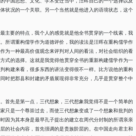
右的中国思想、文化、学术变迁当中，汪晖自己的一个选择以及
总体状况的一个关联。另一个当然就是他进入的语境状态，这个
下最主要的特点，我个人的感觉就是他全书贯穿的一个线索，我
式。所谓重构儒学作为道德评价，我的读法是汪晖在重构儒学作
是作为一种最高价值观念来评判对人间的看法，对社会组织的看
活方式的选择。这就是我觉得他贯穿全书的重新构建儒学作为一
批判构建来看，很多东西的讲法变得很不一样。比方说他的重构
，同时把郡县和封建的矛盾展现得非常充分，几乎是贯穿整个中
的。首先是第一点，三代想象，三代想象我觉得不是一个简单的
儒家只是一个尊崇过去，而使三代想象变成了一个想象和批判的
同时因为其本身是最早孔子提出的建立在周代分封制的所谓亲亲
阶层的社会内容，首先强调的是贵族阶层的。在中国走向君主和