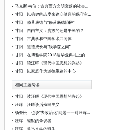
马克斯·韦伯：古典西方文明衰落的社会原因[1]
甘阳：以稳健的态度来建立健康的保守主义
甘阳：修昔底德与“修昔底德陷阱”
甘阳：自由主义：贵族的还是平民的？
甘阳：古典学和中国学术共同体
甘阳：道德成长与“钱学森之问”
甘阳：在博雅学院2018届毕业典礼上的致辞
甘阳：读汪晖《现代中国思想的兴起》
甘阳：以家庭作为道德重建的中心
相同主题阅读
甘阳：读汪晖《现代中国思想的兴起》
汪晖：汪晖谈后殖民主义
杨奎松：也谈“去政治化”问题——对汪晖的新“历史观”的质疑
汪晖：缄默的争议者
汪晖：鲁迅文学的诞生