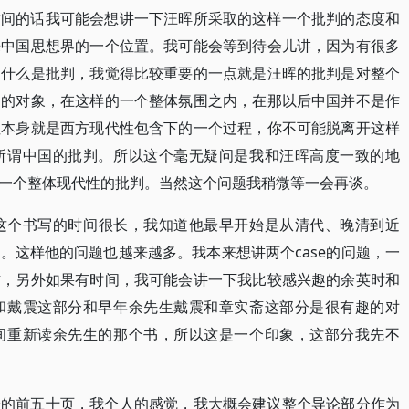
时间的话我可能会想讲一下汪晖所采取的这样一个批判的态度和
来中国思想界的一个位置。我可能会等到待会儿讲，因为有很多
是什么是批判，我觉得比较重要的一点就是汪晖的批判是对整个
判的对象，在这样的一个整体氛围之内，在那以后中国并不是作
性本身就是西方现代性包含下的一个过程，你不可能脱离开这样
所谓中国的批判。所以这个毫无疑问是我和汪晖高度一致的地
一个整体现代性的批判。当然这个问题我稍微等一会再谈。
为这个书写的时间很长，我知道他最早开始是从清代、晚清到近
。这样他的问题也越来越多。我本来想讲两个case的问题，一
右，另外如果有时间，我可能会讲一下我比较感兴趣的余英时和
和戴震这部分和早年余先生戴震和章实斋这部分是很有趣的对
间重新读余先生的那个书，所以这是一个印象，这部分我先不
论的前五十页，我个人的感觉，我大概会建议整个导论部分作为