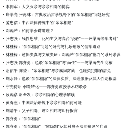
李拥军：大义灭亲与亲亲相隐的博弈
唐学亮 张再林：古典政治哲学视野下的“亲亲相隐”问题研究
范忠信：中西法律传统中的"亲亲相隐"
邓晓芒：如何学会讲道理？
张志强：线性思维、化约主义与高台“说教”——评梁涛等学者对“
林桂榛：“亲亲相隐”问题的研究与礼乐刑政的儒学道路
林桂榛：逻辑失真与文献失证：邓晓芒“亲亲相隐”批判的系列谬误
张志强 郭齐勇：也谈“亲亲相隐”与“而任”——与梁涛先生商榷
谢佑平 陈莹： “亲亲相隐”与亲属间窝藏、包庇类犯罪的豁免
刘水静：也谈“亲亲相隐”的法律实质、法理依据及其人性论根基
守先待后 创造转化——郭齐勇教授学术访谈录
段晓彦 谢全发：亲亲相隐的心理学解读
黄春燕：中国法治语境下亲亲相隐如何可能
刘清平：父子相隐、君臣相讳与即行报官
郭齐勇：“亲亲相隐”
郭齐勇：“亲亲相隐”、“容隐制”及其对当今法治建设的启迪