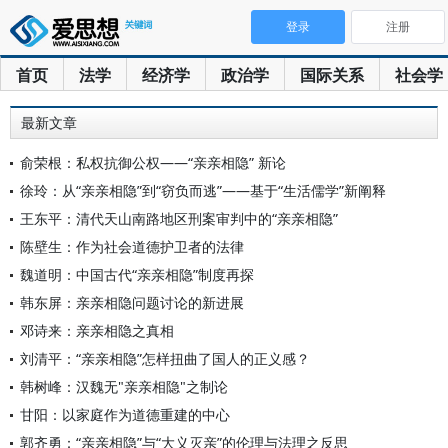
登录
注册
首页
法学
经济学
政治学
国际关系
社会学
最新文章
俞荣根：私权抗御公权——“亲亲相隐” 新论
徐玲：从“亲亲相隐”到“窃负而逃”——基于“生活儒学”新阐释
王东平：清代天山南路地区刑案审判中的“亲亲相隐”
陈壁生：作为社会道德护卫者的法律
魏道明：中国古代“亲亲相隐”制度再探
韩东屏：亲亲相隐问题讨论的新进展
邓诗来：亲亲相隐之真相
刘清平：“亲亲相隐”怎样扭曲了国人的正义感？
韩树峰：汉魏无"亲亲相隐"之制论
甘阳：以家庭作为道德重建的中心
郭齐勇：“亲亲相隐”与“大义灭亲”的伦理与法理之反思