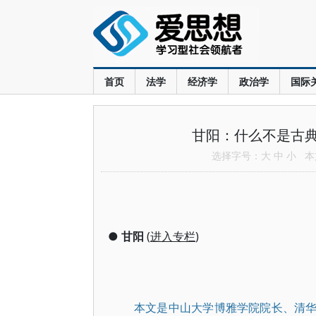
首页
法学
经济学
政治学
国际
甘阳：什么不是古
选择字号：
大
中
小
本文
●
甘阳
(
进入专栏
)
本文是中山大学博雅学院院长、清华大