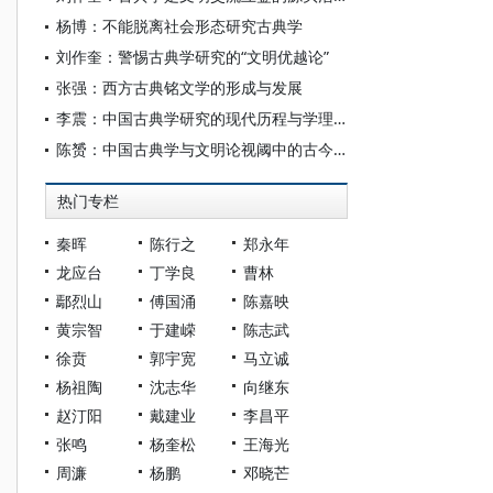
杨博：不能脱离社会形态研究古典学
刘作奎：警惕古典学研究的“文明优越论”
张强：西方古典铭文学的形成与发展
李震：中国古典学研究的现代历程与学理特质
陈赟：中国古典学与文明论视阈中的古今中西之争
热门专栏
秦晖
陈行之
郑永年
龙应台
丁学良
曹林
鄢烈山
傅国涌
陈嘉映
黄宗智
于建嵘
陈志武
徐贲
郭宇宽
马立诚
杨祖陶
沈志华
向继东
赵汀阳
戴建业
李昌平
张鸣
杨奎松
王海光
周濂
杨鹏
邓晓芒