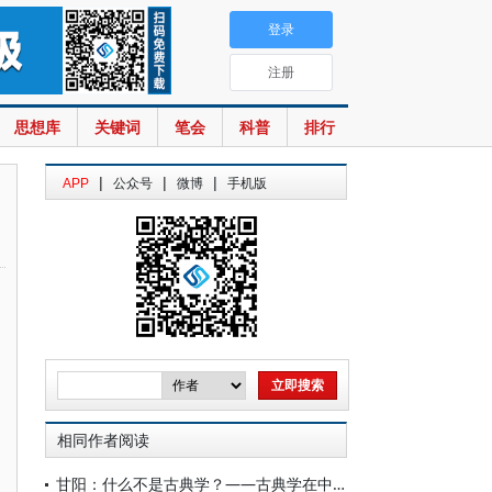
登录
注册
思想库
关键词
笔会
科普
排行
|
|
|
APP
公众号
微博
手机版
相同作者阅读
甘阳：什么不是古典学？——古典学在中国的机遇和难题