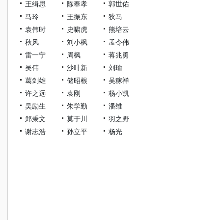
王缉思
陈奉孝
郭世佑
马玲
王振东
狄马
袁伟时
史啸虎
熊培云
秋风
刘小枫
孟令伟
雷一宁
周枫
蒋兆勇
吴伟
沙叶新
刘瑜
葛剑雄
储昭根
吴稼祥
许之远
袁刚
杨小凯
吴励生
朱学勤
潘维
郑秉文
莫于川
羽之野
谢志浩
孙立平
杨光