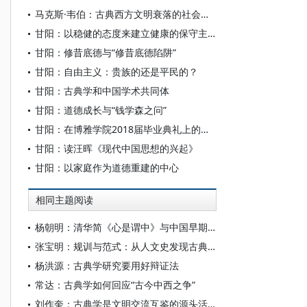
马克斯·韦伯：古典西方文明衰落的社会原因[1]
甘阳：以稳健的态度来建立健康的保守主义
甘阳：修昔底德与“修昔底德陷阱”
甘阳：自由主义：贵族的还是平民的？
甘阳：古典学和中国学术共同体
甘阳：道德成长与“钱学森之问”
甘阳：在博雅学院2018届毕业典礼上的致辞
甘阳：读汪晖《现代中国思想的兴起》
甘阳：以家庭作为道德重建的中心
相同主题阅读
杨朝明：清华简《心是谓中》与中国早期心论——脉络重审、学术反思及古典学范式转型
张宝明：规训与范式：从人文史发现古典学
杨洪源：古典学研究要用好辩证法
常达：古典学如何回应“古今中西之争”
刘作奎：古典学是文明交流互鉴的源头活水