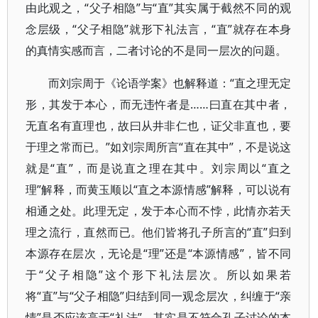
由此观之，“父子相隐”与“直”其实属于截然不同的观
念层级，“父子相隐”就形下礼法言，“直”就存在本身
的真情实感而言，二者讨论的不是同一层次的问题。
而刘宗周于《论语学案》也解释道：“直之理无定
形，其发于本心，而无违忤者是……曰直在其中者，
无直名有直理也，故曰从井非仁也，证父非直也，要
于理之常而已。”如刘宗周所言“直在其中”，不是说这
就是“直”，而是说直之理在其中。刘宗周以“直之
理”解释，而黄玉顺以“直之本源情感”解释，可以说有
相通之处。此理无定，发于本心而不悖，此情亦若天
理之流行，直然而已。他们皆将孔子所言的“直”归到
本源存在层次，无论是“理”还是“本源情感”，皆不同
于“父子相隐”这个形下礼法层次。所以如果若
将“直”与“父子相隐”归结到同一观念层次，纠缠于“亲
情”是否应该高于“礼法”，其实是不符合孔子讨论的本