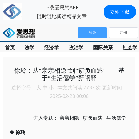
下载爱思想APP
立即下载
随时随地阅读精品文章
登录
注册
首页
法学
经济学
政治学
国际关系
社会学
徐玲：从“亲亲相隐”到“窃负而逃”——基
于“生活儒学”新阐释
选择字号：
大
中
小
本文共阅读 7737 次 更新时间：
2025-02-28 00:08
进入专题：
亲亲相隐
窃负而逃
生活儒学
●
徐玲