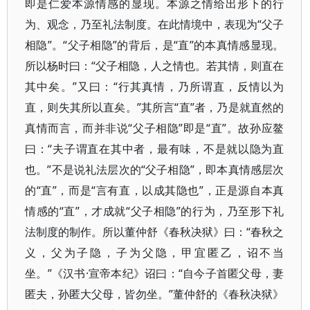
即是仁爱本源情感的显现。本源之情给出形下的行
为、观念，乃至礼法制度。在此情境中，表现为“父子
相隐”。“父子相隐”的背后，是“直”的本真情感显现。
所以杨时曰：“父子相隐，人之情也。若其情，则直在
其中矣。”又曰：“行其真情，乃所谓直，反情以为
直，则失其所以直矣。”其所言“直”者，乃是就直然的
真情而言，而并非说“父子相隐”即是“直”。故孙应鳌
曰：“夫子谓直在其中者，最有味，不是就以隐为直
也。”不是说礼法层次的“父子相隐”，即本真情感层次
的“直”，而是“言有直，以成其隐也”，正是源自本真
情感的“直”，才成就“父子相隐”的行为，乃至形下礼
法制度的制作。所以董仲舒《春秋决狱》曰：“春秋之
义，父为子隐，子为父隐，甲宜匿乙，诏不当
坐。”《汉书·宣帝本纪》诏曰：“自今子首匿父母，妻
匿夫，孙匿大父母，皆勿坐。”董仲舒的《春秋决狱》