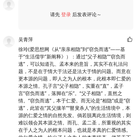
请先
登录
后发表评论～
评论
吴青萍
徐玲(爱思想网《从“亲亲相隐”到“窃负而逃”——基
于“生活儒学”新阐释》）：通过“父子相隐”“窃负而
逃”，可以知道孔、孟本来的意旨，其实不在礼法问
题，不是在于情大于法还是法大于情的问题。而意在
更本源的问题，即人之为人的根本，此根本即仁爱的
本源之情。孔子言“父子相隐”，实重在“直”，孟子
言“窃负而逃”，落脚在“乐”。“父子相隐”，直然之
情。“窃负而逃”，本于仁爱。而无论是“相隐”或是“窃
逃”，此皆在“其父攘羊”“瞽叟杀人”的生活情境中，本
源的仁爱之情的自然先发。倘若脱离此生活情境，则
难以领会其本源之情。而孔、孟二圣，所重视的其实
在于人之为人的根本问题，也就是本真的仁爱情感。