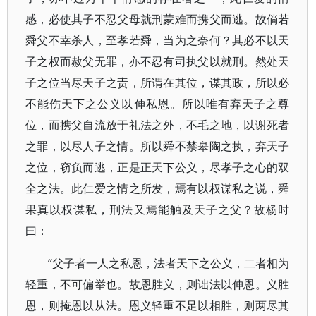
感，必使其子不忍父母就刑蒙难而携父而逃。故倘若
舜父不幸杀人，至孝若舜，当为之奈何？其必不以天
子之权而赦父无罪，亦不忍有司执父以就刑。然处天
子之位当尽天子之责，所谓在其位，谋其政，所以必
不能伤天下之公义以伸私恩。所以唯有弃天子之尊
位，而携父自流放于礼法之外，不毛之地，以谢死者
之罪，以尽人子之情。所以舜不禁皋陶之执，弃天子
之位，窃负而逃，正是正天下公义，尽孝子之心的双
全之法。此仁爱之情之所发，焉有以权谋私之说，舜
果真以权谋私，刑法又焉能触及天子之父？故杨时
曰：
“父子者一人之私恩，法者天下之公义，二者相为
轻重，不可偏举也。故恩胜义，则诎法以伸恩。义胜
恩，则掩恩以从法。恩义轻重不足以相胜，则两尽其