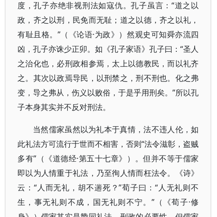
度，孔子亦绝非视刑法如寇仇。孔子虽言：“道之以
政，齐之以刑，民免而无耻；道之以德，齐之以礼，
有耻且格。”（《论语·为政》）然观史可知舜亦流四
凶，孔子亦诛少正卯。如《孔子家语》孔子曰：“圣人
之治化也，必刑政相参焉，太上以德教民，而以礼齐
之。其次以政焉导民，以刑禁之，刑不刑也。化之弗
变，导之弗从，伤义以败俗，于是乎用刑矣。”所以孔
子本身其实并不反对刑法。
当然儒家虽然以为礼本于真情，法不违人伦，如
此礼法方可流行于世而不相害，否则“法令滋彰，盗贼
多有”（《道德经·第五十七章》）。但并不等于儒家
即以为人情重于礼法，乃至徇人情而枉法令。《诗》
云：“人而无礼，胡不遄死？”荀子曰：“人无礼则不
生，事无礼则不成，国无礼则不宁。”（《荀子·修
身》）儒家其实是赞同礼法、刑政的必要性，但儒家