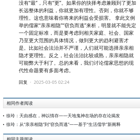
没有“最”，只有“更”。如果你的抉择考虑兼顾到了更加
长远整体的利益，你就更加有理性。否则，你就不够
理性。这也意味着你将来的利益会受损害。 拿此文例
举的儒家“亲亲相隐”“窃负而逃”来析，明显就不能先定
一个固定标准，而是要考虑到相关家庭、社会、国家
乃至更大范围的具体情况，做到更大的趋利避害才
是。比如社会法治并不严谨，人们就可能选择亲亲相
隐才更理性。反之，社会法治比较成熟，亲亲相隐就
可能弊大于利了。总的来看，我们讨论儒家思想的现
代性命题要有多面考虑。
回复
·
2025-03-05 02:24
相同作者阅读
徐玲：天由感在，神以情存——天地鬼神在场的存在论揭发
徐玲：从“亲亲相隐”到“窃负而逃”——基于“生活儒学”新阐释
相同主题阅读