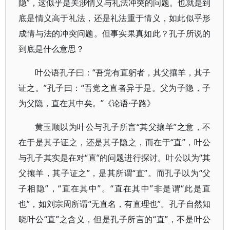
隐”，这似乎是关涉情义与礼法冲突的问题。也就是到
底是情义高于礼法，还是礼法重于情义，如此似乎形
成情与法的冲突问题。但事实果真如此？孔子所说的
到底是什么意思？
叶公语孔子曰：“吾党有直躬者，其父攘羊，其子
证之。”孔子曰：“吾党之直者异于是。父为子隐，子
为父隐，直在其中矣。”《论语·子路》
黄玉顺以为叶公与孔子所言“其父攘羊”之意，不
在于是其子证之，还是其子隐之，而在于“直”，叶公
与孔子其实是在对“直”的问题进行探讨。叶公以为“其
父攘羊，其子证之”，是其所谓“直”。而孔子以为“父
子相隐”，“直在其中”。“直在其中”非是谓“此是直
也”，如刘宗周所谓“无直名，有直理也”。孔子自然知
晓叶公“直”之含义，但是孔子所言的“直”，不是叶公