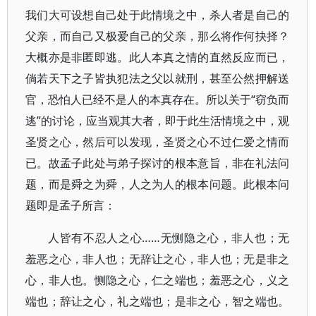
我们大可设想自己处于此情境之中，杀人者是自己的
父亲，而自己又极爱自己的父亲，那么将作何抉择？
大概亦是非匿即逃。此人本真之情的直然反应而已，
倘若天下之子皆执犯法之父以就刑，甚至公然押解送
官，恐怕人已经不是人的本真存在。所以关于“窃负而
逃”的讨论，应当观其大者，即于此生活情境之中，观
圣贤之心，然后可以发现，圣贤之心不过仁爱之情而
已。故孟子此处与弟子探讨的根本意旨，非在礼法问
题，而是舜之为舜，人之为人的根本问题。此根本问
题即是孟子所言：
人皆有不忍人之心……无恻隐之心，非人也；无
羞恶之心，非人也；无辞让之心，非人也；无是非之
心，非人也。恻隐之心，仁之端也；羞恶之心，义之
端也；辞让之心，礼之端也；是非之心，智之端也。