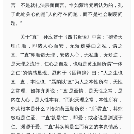
言，不是就礼法层面而言。恰如蒙培元所认为的，孔
子此处关心的是“人的存在问题，而不是社会制度问
题。”
关于“直”，孙应鳌于《四书近语》中言：“揆诸天
理而顺，即诸人心而安，无矫逆委曲之私，谓之
直。”“直”即顺诸天理，安诸人心，无私曲，无矫逆，
是天理之流行，仁心之自发，也就是黄玉顺所谓“一体
之仁”的情感显现。聶豹于《困辩錄》曰：“人之生也
直，直，本性也。”聶豹以“直”为人之本性所有，天性
之常理。如郭齐勇说：“‘直’是至情，是天性之常，是
内在人心，是人性本有。”而此天理之常，本性所有，
究其根本是什么？恰如黄玉顺所说：“所谓‘直’，其究
极就是仁爱。”“‘直’就是‘仁’，即爱；或者说是渊源于
仁、渊源于爱。”“直”其实就是生而有之的本真情感，