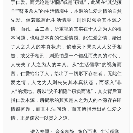
于仁爱。而无论是“相隐”或是“窃逃”，此皆在“其父攘
羊”“瞽叟杀人”的生活情境中，本源的仁爱之情的自然
先发。倘若脱离此生活情境，则难以领会其本源之
情。而孔、孟二圣，所重视的其实在于人之为人的根
本问题，也就是本真的仁爱情感。此仁爱之情，给出
了人之为人的本真状态，倘若天下果真人人父子相
告，或父子相刑，则恐怕是一个错乱而失真的时代，
人丧失了人之为人的本真。从“生活儒学”的视角而
言，仁爱给出了人，给出了一切形下存在者，无此仁
爱之情，人之为人则丧失其本真状态，而落入“非
人”的境地。所以“父子相隐”“窃负而逃”，其实背后直
指仁爱本源，所揭示的其实是人之为人的本源存在即
情感问题，而非礼法问题，而其所指示出的仁爱之
情，正是儒家一以贯之之道。
进入专题：
亲亲相隐
窃负而逃
生活儒学