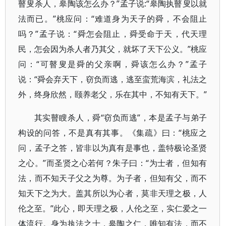
瞽叟杀人，皋陶该怎么办？”孟子说:“皋陶执瞽叟以就
法而已。”桃应问：“难道身为天子的舜，不会阻止
吗？”孟子说：“舜怎会阻止，舜受命于天，代天理
民，怎会因为杀人者乃其父，就坏了天下公义。”桃应
问：“可瞽叟是舜的父亲啊，舜该怎么办？”孟子
说：“舜会弃天下，窃负而逃，逃至蛮荒海滨，礼法之
外，终身欣然，颐养老父，乐在其中，不知有天下。”
其实瞽瞍杀人，舜“窃负而逃”，本是孟子与弟子
构设的问答，不是真有其事。《集疏》曰：“桃应之
问，孟子之答，皆非以为真有是事也，盖特极论圣贤
之心。”而圣贤之心若何？朱子曰：“为士者，但知有
法，而不知天子父之为尊。为子者，但知有父，而不
知天下之为大。盖其所以为心者，莫非天理之极，人
伦之至。”此心，即天理之极，人伦之至，实仁爱之一
体流行。身为执法之士，皋陶之仁，唯知有法，而不