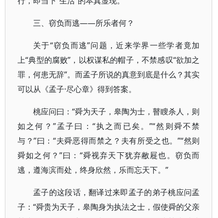
行，即当下“生活”的本真显现。
三、窃负而逃——所乐者何？
关于“窃负而逃”问题，近来学界一些学者竟加
上“典型的腐败”，以权谋私的帽子，不禁感叹“欲加之
罪，何患无辞”。而孟子所说的真意到底是什么？其实
可以从《孟子·尽心章》得到答案。
桃应问曰：“舜为天子，皋陶为士，瞽瞍杀人，则
如之何？”孟子曰：“执之而已矣。”“然则舜不禁
与？”曰：“夫舜恶得而禁之？夫有所受之也。”“然则
舜如之何？”曰：“舜视弃天下犹弃敝屣也。窃负而
逃，遵海滨而处，终身欣然，乐而忘天下。”
孟子的这段话，翻译过来即孟子的弟子桃应问孟
子：“舜贵为天子，皋陶身为执法之士，假使舜的父亲