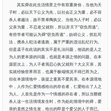
其实舜在此生活情景之中有双重身份，当他为天
子时，必以天下公义为先，以社会正义为重，必不容
杀人者越法，故不禁皋陶执父。当他为人子时，必以
父亲为重，不忍老父就刑，所以弃天下“窃负而逃”。
有些学者可能认为舜“窃负而逃”，妨碍公义，扰乱司
法，携杀人犯法者逃跑，属于严重的违法乱纪行为。
但是孟子在此说的其实不是礼法问题，他说的是人之
为人的更本源的问题，也就是本源之情的问题。在本
源层次上，为人子者焉忍心执父就刑？大义灭亲，其
实就经验世界而言，也属于极端情况不得已而为之。
但在本源境地中，孩提之童莫不爱其亲。在本源境地
中，人作为仁爱情感给出的存在者，仁爱给出了人之
为人。人首先是作为一个情感的存在者，所以当瞽瞍
杀人这一生活情境发生时，作为处此情境中的舜，爱
亲的直然之情生发，给出的即是个爱父的人子而已。