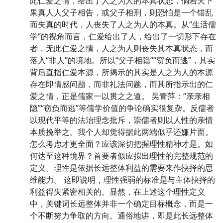
此仁爱之情，给出了人之为人的本真状态，倘若天下
果真人人父子相告，或父子相刑，则恐怕是一个错乱
而失真的时代，人丧失了人之为人的本真。从“生活儒
学”的视角而言，仁爱给出了人，给出了一切形下存在
者，无此仁爱之情，人之为人则丧失其本真状态，而
落入“非人”的境地。所以“父子相隐”“窃负而逃”，其实
背后直指仁爱本源，所揭示的其实是人之为人的本源
存在即情感问题，而非礼法问题，而其所指示出的仁
爱之情，正是儒家一以贯之之道。 吴青萍：“亲亲相
隐”“窃负而逃”等儒学价值的争论确实很复杂。反儒者
以现代平等的法治理念批斥，崇儒者则以人性的亲情
本质挽举之。我个人却觉得据此两端似乎还嫌片面。
怎么考虑才更全面？应该深切把握理性精神才是。如
何达至这种境界？首要者似应拟出理性的完整规范的
定义。理性是依据长远整体利益的需要来作抉择的思
维能力。 这即说明，理性强弱的标准是与主体抉择的
利益得失紧密相关的。显然，在上述这个理性定义
中，关键词长远整体并非一个确定目标概念，而是一
个不断努力争取的方向。通俗地讲，即是此长远整体