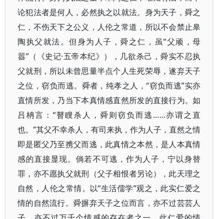
论犯法者是何人，必然执之以就法。身为天子，舜之
仁，不伤天下之公义，人伦之常道，所以不会禁止皋
陶执父就法。但身为人子，舜之仁，虽“父顽，母
嚣”（《史记·五帝本纪》），几欲杀己，舜实不忍执
父就刑，所以未曾思量半点个人生死荣辱，遂弃天子
之位，窃负而逃。舜者，纯孝之人，“窃负而逃”实亦
直情所发，乃当下本真情感直然所发的直接行为。如
吕柟言：“瞽瞍杀人，舜则窃负而逃……亦谓之直
也。”其父不幸杀人，有司来执，作为人子，直然之情
即是匿父乃至携父而逃，此真情之本然，是人本真情
感的直接显现。倘若不可逃，作为人子，宁以身替
罪，亦不愿执父就刑（父子相恨者另论），此天理之
自然，人伦之常情。以“生活儒学”观之，此实仁爱之
情的自然流行。舜摒弃天子之位而言，亦不过芸芸人
子，亦不过万千个情感的存在者之一，此仁爱的情