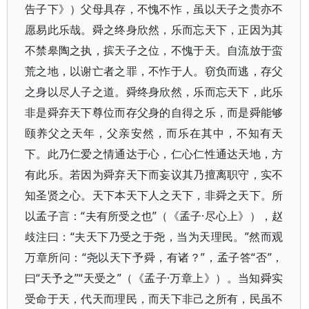
告子下》）父母具存，不愧不怍，虽以天子之贵亦不
愿易此乐哉。舜之终身欣然，乐而忘天下，正因为其
不禁皋陶之执，摈天子之位，不愧于天。自流放于蛮
荒之地，以谢亡者之罪，不怍于人。窃负而逃，存父
之身以尽人子之道。舜终身欣然，乐而忘天下，此乐
非是舜弃天下尊位而存父身的自得之乐，而是舜能够
颐养父之天年，父亲安然，而乐在其中，不知有天
下。此乃仁爱之情通达于心，仁心仁性通达天地，方
有此乐。若因为舜弃天下而妄议其乃擅离职守，实不
知圣贤之心。天下本天下人之天下，非舜之天下。所
以孟子言：“夫有所受之也”（《孟子·尽心上》），赵
歧注曰：“夫天下乃受之于尧，当为天理民。”然而观
万章所问：“尧以天下予舜，有诸？”，孟子答“否”，
曰“天予之”“天受之”（《孟子·万章上》）。当知舜实
受命于天，代天而理民，而天下非己之所有，民虽不