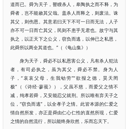
道而已。舜为天子，瞽瞍杀人，皋陶执之而不释，为
舜者，岂不能赦其父哉。盖杀人而释之，则废法。诛
其父，则伤恩。其意若曰天下不可一日而无法，人子
亦不可一日而亡其父，民则不患乎无君也。故宁与其
执之，以正天下之公义，窃负而逃，以伸已之私恩，
此舜所以两全其道也。”（《龟山集》）
身为天子，舜必不以私恩害公义，凡有杀人犯法
者，有司必执之，虽为其父，舜必不禁。身为人
子，“哀哀父母，生我劬劳”“欲报之德，昊天罔
极”（《诗经·蓼莪》），父虽不慈，而爱父之情不
减，纯孝若舜，又安能忍父就刑。所以唯有弃天子之
位，“窃负而逃”，以全孝子之情。此皆本源的仁爱之
情自然所发，亦正是舜由仁心仁性的直然所现，仁爱
之情的自然流行，所以能终身欣然，乐而忘天下。