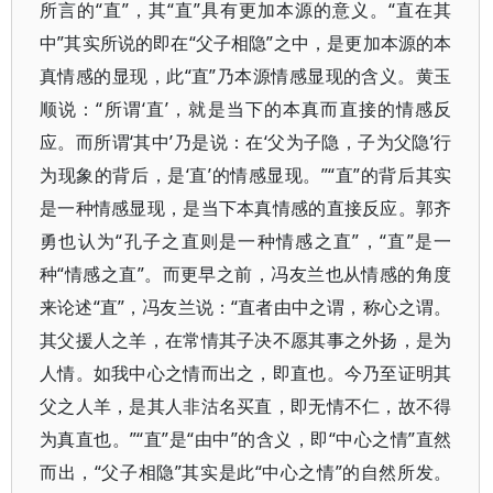
所言的“直”，其“直”具有更加本源的意义。“直在其
中”其实所说的即在“父子相隐”之中，是更加本源的本
真情感的显现，此“直”乃本源情感显现的含义。黄玉
顺说：“所谓‘直’，就是当下的本真而直接的情感反
应。而所谓‘其中’乃是说：在‘父为子隐，子为父隐’行
为现象的背后，是‘直’的情感显现。”“直”的背后其实
是一种情感显现，是当下本真情感的直接反应。郭齐
勇也认为“孔子之直则是一种情感之直”，“直”是一
种“情感之直”。而更早之前，冯友兰也从情感的角度
来论述“直”，冯友兰说：“直者由中之谓，称心之谓。
其父援人之羊，在常情其子决不愿其事之外扬，是为
人情。如我中心之情而出之，即直也。今乃至证明其
父之人羊，是其人非沽名买直，即无情不仁，故不得
为真直也。”“直”是“由中”的含义，即“中心之情”直然
而出，“父子相隐”其实是此“中心之情”的自然所发。