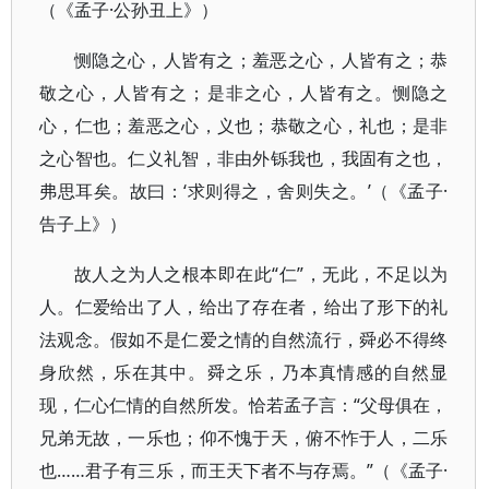
（《孟子·公孙丑上》）
恻隐之心，人皆有之；羞恶之心，人皆有之；恭
敬之心，人皆有之；是非之心，人皆有之。恻隐之
心，仁也；羞恶之心，义也；恭敬之心，礼也；是非
之心智也。仁义礼智，非由外铄我也，我固有之也，
弗思耳矣。故曰：‘求则得之，舍则失之。’（《孟子·
告子上》）
故人之为人之根本即在此“仁”，无此，不足以为
人。仁爱给出了人，给出了存在者，给出了形下的礼
法观念。假如不是仁爱之情的自然流行，舜必不得终
身欣然，乐在其中。舜之乐，乃本真情感的自然显
现，仁心仁情的自然所发。恰若孟子言：“父母俱在，
兄弟无故，一乐也；仰不愧于天，俯不怍于人，二乐
也……君子有三乐，而王天下者不与存焉。”（《孟子·