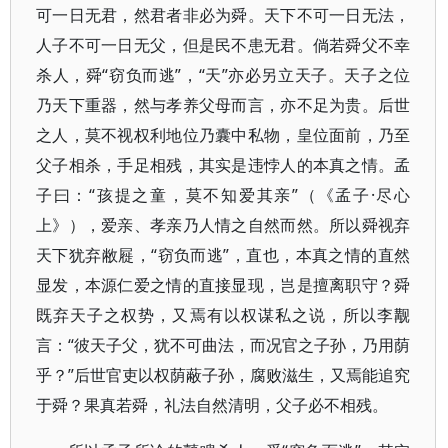
可一日无君，然君者非必为舜。天下不可一日无法，
人子不可一日无父，但是民不患无君。倘若舜父不幸
杀人，舜“窃负而逃”，“天”亦必另立天子。天子之位
乃天下重器，然与孝养父母而言，亦不足为贵。后世
之人，莫不视权利地位乃囊中私物，皇位面前，乃至
父子相杀，手足相残，其实是违悖人的本真之情。孟
子曰：“孩提之童，莫不知爱其亲”（《孟子·尽心
上》），爱亲、孝亲乃人情之自然而然。所以舜视弃
天下犹弃敝屣，“窃负而逃”，直也，本真之情的直然
显发，本源仁爱之情的直接显现，岂是擅离职守？舜
既弃天子之权势，又焉有以权谋私之说，所以李觏
言：“彼天子父，犹不可曲法，而况官之子孙，乃用荫
乎？”后世官吏以权荫蔽子孙，腐败滋生，又焉能追究
于舜？果真若舜，礼法自然清明，父子必不相残。