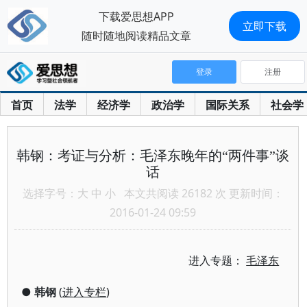
下载爱思想APP
立即下载
随时随地阅读精品文章
登录
注册
首页
法学
经济学
政治学
国际关系
社会学
韩钢：考证与分析：毛泽东晚年的“两件事”谈
话
选择字号：
大
中
小
本文共阅读 26182 次 更新时间：
2016-01-24 09:59
进入专题：
毛泽东
●
韩钢
(
进入专栏
)