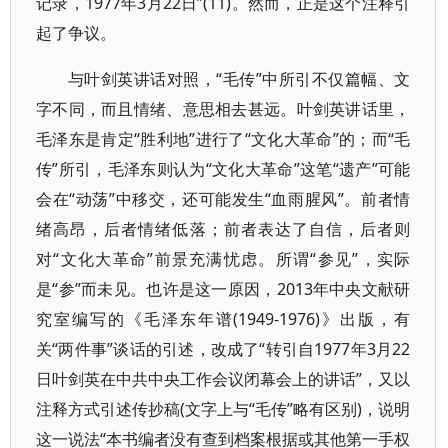
记录，1977年3月22日”(11)。然而，正是这个注释引
起了争议。
与叶剑英讲话对照，“毛传”中所引不仅篇幅、文
字不同，而且情绪、意思相去甚远。叶剑英讲话里，
毛泽东是肯定“胜利地”进行了“文化大革命”的；而“毛
传”所引，毛泽东则认为“文化大革命”这笔“遗产”可能
会在“动荡”中移交，还可能发生“血雨腥风”。前者情
绪高昂，后者情绪低落；前者表达了自信，后者则
对“文化大革命”前景充满忧虑。所谓“参见”，实际
是“参”而未见。也许是这一原因，2013年中央文献研
究室编写的《毛泽东年谱(1949-1976)》出版，有
关“两件事”谈话的引述，改成了“转引自1977年3月22
日叶剑英在中共中央工作会议闭幕会上的讲话”，又以
注释方式引述传抄稿(文字上与“毛传”略有区别)，说明
这一说法“本书编者没有查到档案根据或其他第一手权