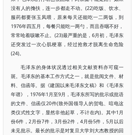
没有人的搀扶，连一步都走不动。(22)吃饭、饮水、
服药都要张玉凤喂，原来每天还能吃一二两饭，到
1976年四五月，每餐只能吃一两勺，而且吞咽不好，
常常呛着咳嗽不止。(23)最严重的是，6月初，毛泽东
还突发过一次心肌梗塞，经过抢救才脱离生命危险
(24)。
毛泽东的身体状况透过相关文献资料亦可窥一
斑。毛泽东的基本工作方式之一，就是批阅文件、材
料、信函等。据《建国以来毛泽东文稿》和《毛泽东
年谱》，1976年1月至9月，毛泽东所写的批示或批语
的文件、信函仅20件(致外国领导人的贺电、唁电这
类仪式性文字，显然非他起草，不计在内)。其中1月
份6件，2月份7件，3月份2件，4月份5件，5月以后
未见批示。最长的批示是对复旦大学刘大杰教授的回