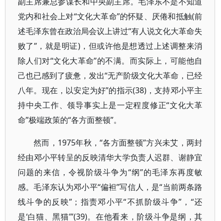
副主席兼总参谋长和中央副主席。毛泽东不是不知道
党内和社会上对“文化大革命”的怀疑、厌倦和抵触(前
述毛泽东曾在政治局会议上讲过“有人说文化大革命失
败了”，就是明证)，但或许他是想透过上述调整来消
除人们对“文化大革命”的不满。而实际上，可能他自
己也已感到了疲惫，发出“无产阶级文化大革命，已经
八年。现在，以安定为好”的指示(38)，支持邓小平主
持中央工作、领导事实上是一定程度修正“文化大革
命”极端政策的“各方面整顿”。
然而，1975年秋，“各方面整顿”方兴未艾，两封
经由邓小平转呈的反映清华大学负责人迟群、谢静宜
问题的来信，令视阶级斗争为“纲”的毛泽东再度敏
感。毛泽东认为邓小平“偏袒”写信人，是“当前两条路
线斗争的反映”；指责邓小平“不抓阶级斗争”，“还
是‘白猫、黑猫’”(39)。在他看来，阶级斗争是纲，其