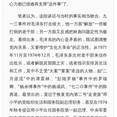
心力都已很难再支撑“这件事”了。
笔者以为，这段谈话与当时的事实相当吻合。九
一三事件对毛泽东打击很大，他一方面“解放”一些被
打倒的老干部；另一方面又反感把林彪问题定性为极
左。看得出来，毛泽东的内心是矛盾的，既试图调整
党内关系，又要维护“文化大革命”的正当性。从1971
年11月至1974年12月，毛泽东多次对老干部来信作
出批示，或者解脱其囹圄之灾，或者指示安排其生活
和工作，其中不乏受“大案”“要案”牵连的人物，如“二
月逆流”中的谭震林、“彭陆罗杨”事件中的罗瑞
卿、“杨余傅事件”中的杨成武、“七二○事件”中的陈
再道。最突出的，莫过于恢复党内第二号“走资派”邓
小平的党组织生活和国务院副总理职务，甚至在1974
年秋冬提议邓小平出任国务院第一副总理、中央军委