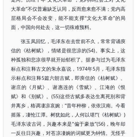
大革命”不仅普遍缺乏认同，反而愈来愈不满；党内高
层格局会不会改变，能不能支撑“文化大革命”的局
面，中国向何处去，这一切殊难预料。
张玉凤回忆，毛泽东在去世前不久，常常背诵庾
信的《枯树赋》，情绪是很悲凉的(54)。事实上，这
种孤独和悲凉很早就开始郁积了。据参与过为毛泽东
标点和注释古文的朱永嘉说，1974年5月，毛泽东指
示标点和注释5篇六朝古赋，即庾信的《枯树赋》、
谢庄的《月赋》、谢惠连的《雪赋》、江淹的《恨
赋》和《别赋》。(55)这些古赋多表达生离死别和背
井离乡，格调凄凉哀婉：“昔年种柳，依依汉南。今看
摇落，凄怆江潭。树犹如此，人何以堪!”(《枯树赋》)
毛泽东读古词，兴趣本来是“偏于豪放”(56)，晚年却
一反往日兴趣，对苍凉凄婉的词赋更为钟情。无怪乎