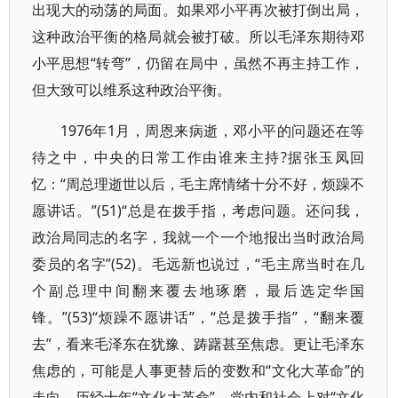
出现大的动荡的局面。如果邓小平再次被打倒出局，
这种政治平衡的格局就会被打破。所以毛泽东期待邓
小平思想“转弯”，仍留在局中，虽然不再主持工作，
但大致可以维系这种政治平衡。
1976年1月，周恩来病逝，邓小平的问题还在等
待之中，中央的日常工作由谁来主持?据张玉凤回
忆：“周总理逝世以后，毛主席情绪十分不好，烦躁不
愿讲话。”(51)“总是在拨手指，考虑问题。还问我，
政治局同志的名字，我就一个一个地报出当时政治局
委员的名字”(52)。毛远新也说过，“毛主席当时在几
个副总理中间翻来覆去地琢磨，最后选定华国
锋。”(53)“烦躁不愿讲话”，“总是拨手指”，“翻来覆
去”，看来毛泽东在犹豫、踌躇甚至焦虑。更让毛泽东
焦虑的，可能是人事更替后的变数和“文化大革命”的
走向。历经十年“文化大革命”，党内和社会上对“文化