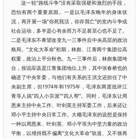
这一轮“路线斗争”没有采取强硬和激烈的手段，
恐怕有两个重要原因。一是以毛泽东晚年的身体状
况，再开展一场“你死我活，你存我亡”的党内斗争或
社会运动，多半是心有余而力不足甚至心也不足了。
二是毛泽东不希望改变九一三事件后中央高层的政治
格局。“文化大革命”初期，林彪、江青两个集团位高
权重，政治上平分秋色。九一三事件后，林彪集团垮
台，按说应该是江青集团地位上升，其中张春桥也的
确进了中央常委，与他们有关系的王洪文还担任了中
央副主席，但1974年和1975年，毛泽东两度批评江
青等人搞“四人小宗派”“四人帮”。同时，毛泽东让周
恩来主持中央工作、叶剑英主持军委工作，后来还让
邓小平主持中央日常工作。大概毛泽东的设想是保持
一种以周恩来、叶剑英、邓小平等为中坚力量的政治
平衡，以维持既不偏离“文化大革命”轨道、又不致再