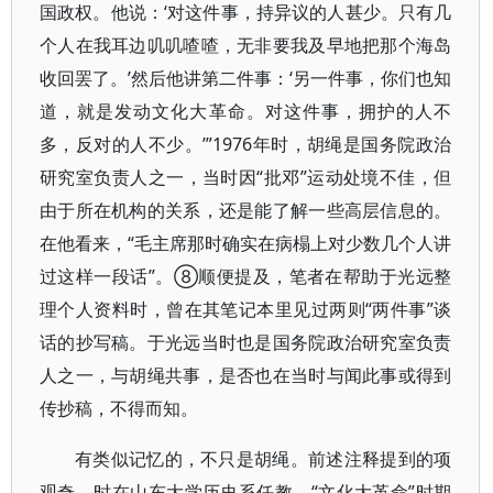
国政权。他说：‘对这件事，持异议的人甚少。只有几
个人在我耳边叽叽喳喳，无非要我及早地把那个海岛
收回罢了。’然后他讲第二件事：‘另一件事，你们也知
道，就是发动文化大革命。对这件事，拥护的人不
多，反对的人不少。’”1976年时，胡绳是国务院政治
研究室负责人之一，当时因“批邓”运动处境不佳，但
由于所在机构的关系，还是能了解一些高层信息的。
在他看来，“毛主席那时确实在病榻上对少数几个人讲
过这样一段话”。⑧顺便提及，笔者在帮助于光远整
理个人资料时，曾在其笔记本里见过两则“两件事”谈
话的抄写稿。于光远当时也是国务院政治研究室负责
人之一，与胡绳共事，是否也在当时与闻此事或得到
传抄稿，不得而知。
有类似记忆的，不只是胡绳。前述注释提到的项
观奇，时在山东大学历史系任教，“文化大革命”时期