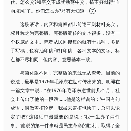
代。怎么交?和平交不成就动荡中交，搞不好就得“血
雨腥风”了。你们怎么办?只有天知道。⑦
这段谈话，内容和篇幅都比前述三则材料充实，
权且称之为完整版。完整版流传的文本很多，没有一
个权威的文本。笔者从民间搜集的就有十几种，多是
手写稿，也有油印稿和打印稿。各种文本的文字、标
点都不尽相同，但内容、意思基本一致。
与简化版不同，完整版的来源无从查考。目前的
说法，最早是1976年毛泽东在世时传出来的。胡绳在
一篇文章中说：“在1976年毛泽东逝世前几个月，社
会上传出了他的一段话……他是这样说的：‘中国有句
成语，叫做盖棺论定。我虽未盖棺也快了，总可以论
定了吧?’这段话中最重要的是说：‘我一生办了两件
事。’他说的第一件事就是民主革命的胜利，取得了全