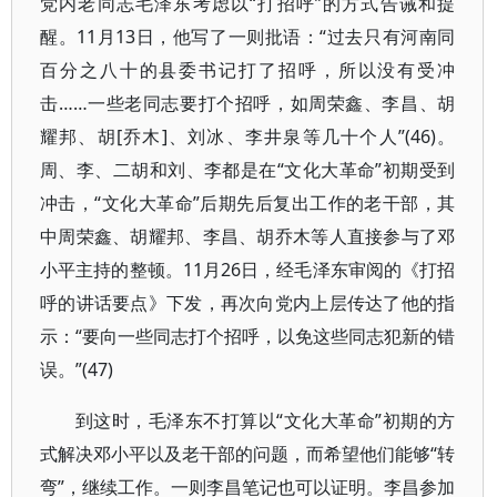
党内老同志毛泽东考虑以“打招呼”的方式告诫和提
醒。11月13日，他写了一则批语：“过去只有河南同
百分之八十的县委书记打了招呼，所以没有受冲
击……一些老同志要打个招呼，如周荣鑫、李昌、胡
耀邦、胡[乔木]、刘冰、李井泉等几十个人”(46)。
周、李、二胡和刘、李都是在“文化大革命”初期受到
冲击，“文化大革命”后期先后复出工作的老干部，其
中周荣鑫、胡耀邦、李昌、胡乔木等人直接参与了邓
小平主持的整顿。11月26日，经毛泽东审阅的《打招
呼的讲话要点》下发，再次向党内上层传达了他的指
示：“要向一些同志打个招呼，以免这些同志犯新的错
误。”(47)
到这时，毛泽东不打算以“文化大革命”初期的方
式解决邓小平以及老干部的问题，而希望他们能够“转
弯”，继续工作。一则李昌笔记也可以证明。李昌参加