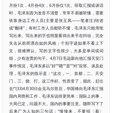
月份1次，4月份4次，6月份仅1次。听取汇报或谈话
时，毛泽东因为发音不清楚，常常不易被听懂，需要
依靠身边工作人员(主要是张玉凤——笔者注)转述
或“翻译”；有时工作人员都听不懂，毛泽东只能用笔
写出来。写出来的字也明显看得出来手在抖动，完全
失去从前挥洒自如的风格；个别字迹如果不看上下
文，很难辨认。写的文字也很少，大多是单词或词
组，少有连贯的句子。4月7日毛远新向他汇报天安门
事件情况，毛泽东多以“好”“嗯”“是”“对”应答。谈及处
理，毛泽东的指示是：“这次，一、首都，二、天安
门，三、烧、打。这三件好。性质变了，据此，赶出
去!”(33)4月30日会见马尔登后，华国锋向毛泽东汇报
国内局势和工作，毛泽东说得更简单：国际上的事，
大局已定，问题不大。国内的事要注意。随即写下了
后来广为人知的三句话：“慢慢来，不要招〈着〉