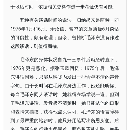
于谈话时间，依据相关史料作进一步考证仍有可能。
五种有关谈话时间的说法，归纳起来是两种，即
1976年1月和6月。余汝信、曾鸣的文章质疑6月谈话
的可能性，颇有道理；但余、曾推断毛泽东没有作过
这段谈话，则值得商榷。
毛泽东的身体状况自九一三事件后就急转直下，
1976年更是恶化。据张玉凤回忆：1975年后，毛泽
东讲话困难，只能从喉咙内发出一些含糊不清的声音
字句。由于长时间在毛泽东身边工作，她还能听懂。
每当毛泽东同人谈话时，她就得在场学说一遍。但到
了毛泽东讲话、发音极不清楚时，她只能从他的口形
和表情来揣摸，获得他点头认可。毛泽东的语言障碍
到了最严重的地步时，他只好用笔写出所思所想。后
来，毛泽东的行动也很困难，两条腿不能走路。如果