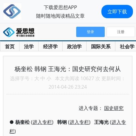
下载爱思想APP
立即下载
随时随地阅读精品文章
登录
注册
首页
法学
经济学
政治学
国际关系
社会学
杨奎松 韩钢 王海光：国史研究何去何从
选择字号：
大
中
小
本文共阅读 10627 次 更新时间：
2014-04-26 23:24
进入专题：
国史研究
●
杨奎松
(
进入专栏
)
韩钢
(
进入专栏
)
王海光
(
进入专
栏
)