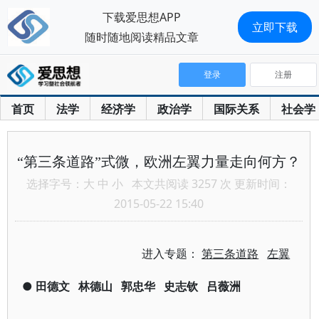
下载爱思想APP
立即下载
随时随地阅读精品文章
登录
注册
首页
法学
经济学
政治学
国际关系
社会学
“第三条道路”式微，欧洲左翼力量走向何方？
选择字号：
大
中
小
本文共阅读 3257 次 更新时间：
2015-05-22 15:40
进入专题：
第三条道路
左翼
●
田德文
林德山
郭忠华
史志钦
吕薇洲