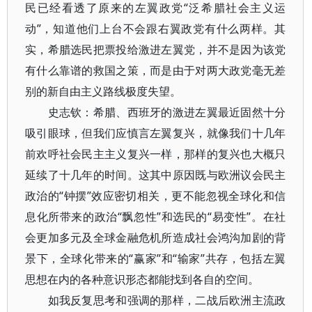
民已经看透了原来的左翼政党“泛希腊社会主义运
动”，知道他们上台不会跟右翼政党有什么两样。其
实，希腊选民把票投给激进左翼党，并不是因为该党
有什么靠谱的救国之策，而是由于对两大政党毫无差
别的新自由主义路线极度失望。
史志钦：希腊、西班牙的激进左翼最近固然十分
吸引眼球，但我们应慎言左翼复兴，就像我们十几年
前欢呼社会民主主义复兴一样，那样的复兴也大概只
延续了十几年的时间。这其中原因既与欧洲议会民主
政治的“钟摆”效应密切相关，更不能忽视全球化和信
息化所带来的政治“飘忽性”和选民的“易变性”。在社
会更加多元及全球金融危机所造成社会鸿沟加剧的背
景下，全球化带来的“赢家”和“输家”共存，包括左翼
思想在内的各种意识形态都能找到各自的空间。
如我反复思考和强调的那样，二战后欧洲主流政