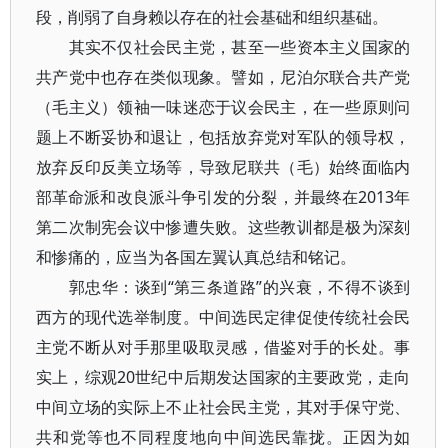
段，削弱了自身赖以存在的社会基础和组织基础。
其实不仅社会民主党，甚至一些资本主义国家的
共产党中也存在类似现象。譬如，尼泊尔联合共产党
（毛主义）领袖一味迷恋于议会民主，在一些原则问
题上不断妥协和退让，包括放弃党对军队的领导权，
放弃反印反美立场等，导致尼联共（毛）始终面临内
部革命派和改良派斗争引发的分裂，并最终在2013年
第二次制宪会议中惨遭失败。这些教训都是极为深刻
和惨痛的，应当为各国左翼认真总结和铭记。
郭忠华：谈到“第三条道路”的兴衰，不得不谈到
西方的现代选举制度。中间选民定律促使传统社会民
主党不断从对手那里吸取灵感，借鉴对手的长处。事
实上，综观20世纪中后期发达国家的主要政党，走向
中间立场的实际上不止社会民主党，其对手保守党、
共和党等也不同程度地向中间选民靠拢。正因为如