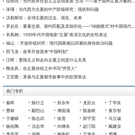
禚明亮：当代世界社会主义运动发展“五论”——基于国外左翼力量的分析
张瑾：当代西方左翼的中产阶级研究：现状和问题
沃勒斯坦：全球左翼的过去、现在、未来
罗必良：要素交易、契约匹配及其组织化——“绿能模式”对中国现代农业发展路径选择的启示
衣凤翱：1930年代中国电影“左翼”表演文化的女性表达
福山 ：开放抑或封闭：现代国家难以回避的身份政治问题
田飞龙：改革开放迎来“中国时刻”
汪晖：爱国主义和走向左翼之间是什么关系
陶东风：在左翼传统之外书写“穷苦人”
王宏图：茅盾与左翼都市叙事中的欲望表达
热门专栏
秦晖
陈行之
郑永年
龙应台
丁学良
曹林
鄢烈山
傅国涌
陈嘉映
黄宗智
于建嵘
陈志武
徐贲
郭宇宽
马立诚
杨祖陶
沈志华
向继东
赵汀阳
戴建业
李昌平
张鸣
杨奎松
王海光
周濂