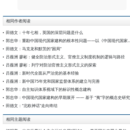
评论
相同作者阅读
田德文：十年七相，英国的深层问题是什么
郭忠华：重勘中国现代国家建构的根本性问题——以《中国现代国
田德文：马克龙和默茨的“困局”
吕薇洲 廖彬：健全防治形式主义、官僚主义制度机制的逻辑与路径
吕薇洲 廖彬：列宁对防治官僚主义形式主义的探索
吕薇洲：新时代全面从严治党的基本经验
吕薇洲：新中国75年党和国家监督体系的建立与完善
郭忠华：自主知识体系视域下的标识性概念建构
郭忠华：中国现代国家建构的早期展开 —— 基于 “夷”字的概念史研究
田德文：“北欧神话”走向终结
相同主题阅读