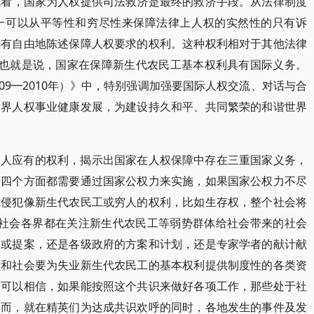
式看，国家为人权提供司法救济是最终的救济手段。从法律制度
一可以从平等性和穷尽性来保障法律上人权的实然性的只有诉
享有自由地陈述保障人权要求的权利。这种权利相对于其他法律
]也就是说，国家在保障新生代农民工基本权利具有国际义务。
009━2010年）》中，特别强调加强要国际人权交流、对话与合
世界人权事业健康发展，为建设持久和平、共同繁荣的和谐世界
为人应有的权利，揭示出国家在人权保障中存在三重国家义务，
进四个方面都需要通过国家公权力来实施，如果国家公权力不尽
或侵犯像新生代农民工或穷人的权利，比如生存权，整个社会将
现在社会各界都在关注新生代农民工等弱势群体给社会带来的社会
案或提案，还是各级政府的方案和计划，还是专家学者的献计献
府和社会要为失业新生代农民工的基本权利提供制度性的各类资
全可以相信，如果能按照这个共识来做好各项工作，那些处于社
然而，就在精英们为达成共识欢呼的同时，各地发生的事件及发