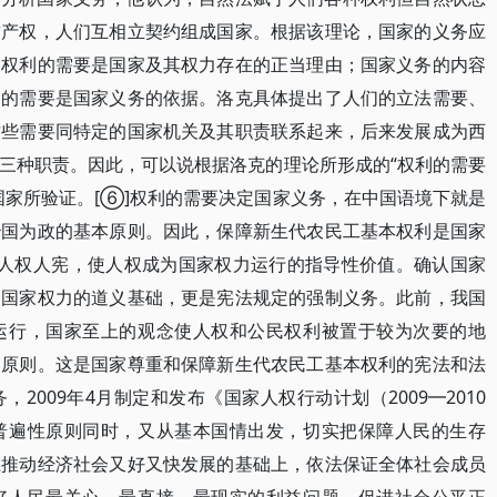
财产权，人们互相立契约组成国家。根据该理论，国家的义务应
足权利的需要是国家及其权力存在的正当理由；国家义务的内容
利的需要是国家义务的依据。洛克具体提出了人们的立法需要、
这些需要同特定的国家机关及其职责联系起来，后来发展成为西
三种职责。因此，可以说根据洛克的理论所形成的“权利的需要
国家所验证。[⑥]权利的需要决定国家义务，在中国语境下就是
治国为政的基本原则。因此，保障新生代农民工基本权利是国家
。人权人宪，使人权成为国家权力运行的指导性价值。确认国家
是国家权力的道义基础，更是宪法规定的强制义务。此前，我国
运行，国家至上的观念使人权和公民权利被置于较为次要的地
高原则。这是国家尊重和保障新生代农民工基本权利的宪法和法
2009年4月制定和发布《国家人权行动计划（2009━2010
普遍性原则同时，又从基本国情出发，切实把保障人民的生存
在推动经济社会又好又快发展的基础上，依法保证全体社会成员