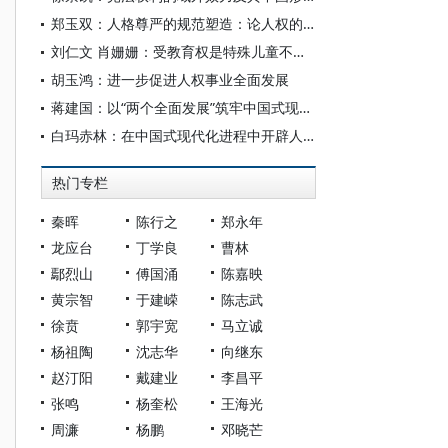
郑玉双：人格尊严的规范塑造：论人权的法理证成
刘仁文 肖姗姗：受教育权是特殊儿童不可剥夺的基本人权
胡玉鸿：进一步促进人权事业全面发展
蒋建国：以“两个全面发展”筑牢中国式现代化人权根基
白玛赤林：在中国式现代化进程中开辟人权研究新境界
热门专栏
秦晖
陈行之
郑永年
龙应台
丁学良
曹林
鄢烈山
傅国涌
陈嘉映
黄宗智
于建嵘
陈志武
徐贲
郭宇宽
马立诚
杨祖陶
沈志华
向继东
赵汀阳
戴建业
李昌平
张鸣
杨奎松
王海光
周濂
杨鹏
邓晓芒