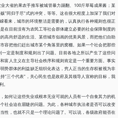
业大省的果农手推车被城管暴力踢翻、100斤草莓成果酱；某
贩"同归于尽"式的冲突，等等。这在很大程度上加深了我们对
于建嵘看来，城市的环境整洁是需要的，认真执行各种规则也很正
别是在目前没有为农民工等社会群体建立必要的社会保障制度的
人的高尚舒适的生活、某些城市似画的优美风景，而把他们自助
碍市容把他们赶出城市某个角落里的窝棚。如果一个社会把那些
则一定是制度和规则出了问题。目前各地之所以产生了这些问
义和富人主义在主导社会秩序和规则肯定是一个重要方面。事实
会弱势群体的利益缺乏组织化表达，穷人正当的生存权被视为非
持"三个代表"，关心民生也是政府及其领导人宣称的目标，我
利。
艰，如何让这些失业或根本无业可就的人员有一个自食其力的机
这个社会迫在眉睫的问题。为此，各种城市执法者是否可以改变
正当性，也就不只是一个理论问题了。可以说，各级政府能否在