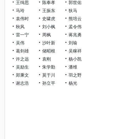
王缉思
陈奉孝
郭世佑
马玲
王振东
狄马
袁伟时
史啸虎
熊培云
秋风
刘小枫
孟令伟
雷一宁
周枫
蒋兆勇
吴伟
沙叶新
刘瑜
葛剑雄
储昭根
吴稼祥
许之远
袁刚
杨小凯
吴励生
朱学勤
潘维
郑秉文
莫于川
羽之野
谢志浩
孙立平
杨光