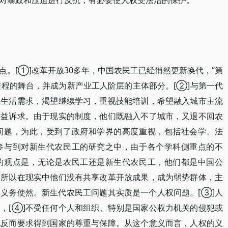
对暴政和压迫进行反抗，有必要使人权受法治的保护。
。[①]改革开放30多年，中国农民工已经悄然更新换代，“第
进程的舞台，并成为新产业工人阶层的主体部分。[②]与第一代
神生活需求，渴望继续学习，重视技能培训，希望融入城市主流
利益诉求。由于现实的制度，他们既融入不了城市，又退不回农
问题，为此，受到了政府和学界的高度重视，包括社会学、法
参与到对新生代农民工的研究之中，由于各个学科侧重点的不
的观点是，无论是农民工还是新生代农民工，他们都是中国公
之所以在现实中他们没有共享改革开放成果，成为弱势群体，主
义务使然。新生代农民工问题其实质是一个人权问题。[③]人
，[④]不受任何个人和组织、特别是国家公权力机关的侵犯或
现反而要求得到国家的尊重与保障。从这个意义而言，人权的义