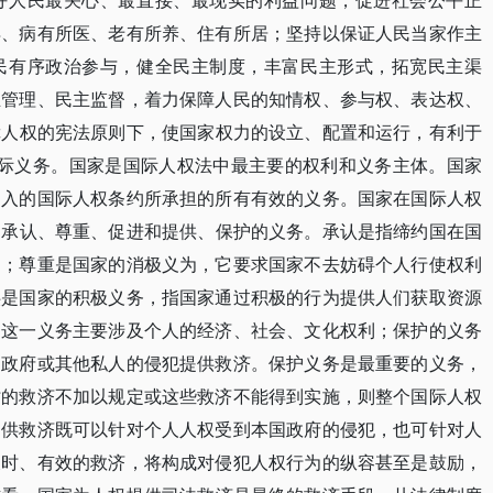
好人民最关心、最直接、最现实的利益问题，促进社会公平正
得、病有所医、老有所养、住有所居；坚持以保证人民当家作主
民有序政治参与，健全民主制度，丰富民主形式，拓宽民主渠
主管理、民主监督，着力保障人民的知情权、参与权、表达权、
障人权的宪法原则下，使国家权力的设立、配置和运行，有利于
国际义务。国家是国际人权法中最主要的权利和义务主体。国家
加入的国际人权条约所承担的所有有效的义务。国家在国际人权
为承认、尊重、促进和提供、保护的义务。承认是指缔约国在国
利；尊重是国家的消极义为，它要求国家不去妨碍个人行使权利
供是国家的积极义务，指国家通过积极的行为提供人们获取资源
，这一义务主要涉及个人的经济、社会、文化权利；保护的义务
到政府或其他私人的侵犯提供救济。保护义务是最重要的义务，
时的救济不加以规定或这些救济不能得到实施，则整个国际人权
提供救济既可以针对个人人权受到本国政府的侵犯，也可针对人
及时、有效的救济，将构成对侵犯人权行为的纵容甚至是鼓励，