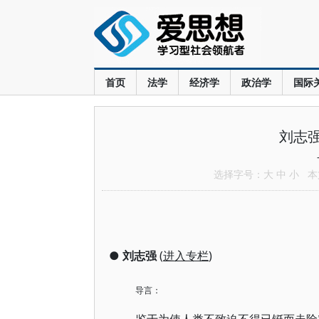
首页
法学
经济学
政治学
国际
刘志
选择字号：
大
中
小
本文
●
刘志强
(
进入专栏
)
导言：