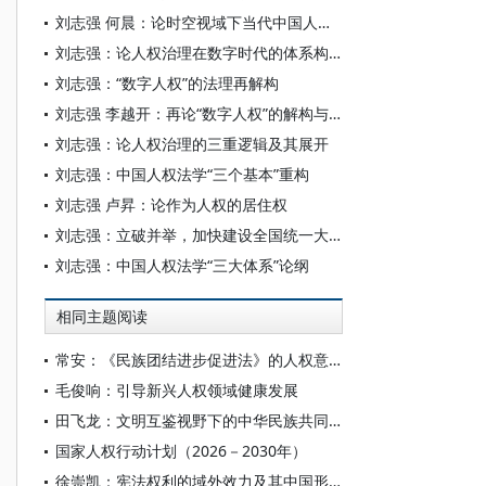
刘志强 何晨：论时空视域下当代中国人权观的四重维度
刘志强：论人权治理在数字时代的体系构造
刘志强：“数字人权”的法理再解构
刘志强 李越开：再论“数字人权”的解构与追问
刘志强：论人权治理的三重逻辑及其展开
刘志强：中国人权法学“三个基本”重构
刘志强 卢昇：论作为人权的居住权
刘志强：立破并举，加快建设全国统一大市场
刘志强：中国人权法学“三大体系”论纲
相同主题阅读
常安：《民族团结进步促进法》的人权意义
毛俊响：引导新兴人权领域健康发展
田飞龙：文明互鉴视野下的中华民族共同体人权观及其世界意义
国家人权行动计划（2026－2030年）
徐崇凯：宪法权利的域外效力及其中国形态