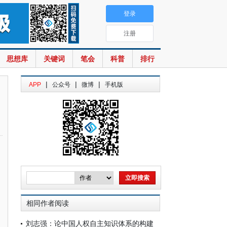
登录
注册
思想库
关键词
笔会
科普
排行
|
|
|
APP
公众号
微博
手机版
相同作者阅读
刘志强：论中国人权自主知识体系的构建