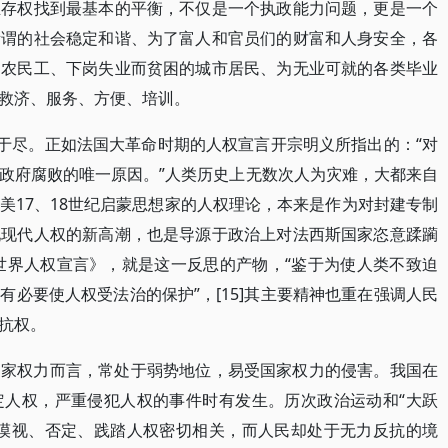
生存权找到最基本的平衡，不仅是一个执政能力问题，更是一个
所谓的社会稳定和谐、为了富人和官员们的财富和人身安全，各
的农民工、下岗失业而贫困的城市居民、为无业可就的各类毕业
救济、服务、方便、培训。
归于尽。正如法国大革命时期的人权宣言开宗明义所指出的：“对
政府腐败的唯一原因。”人类历史上无数次人为灾难，大都来自
美17、18世纪启蒙思想家的人权理论，本来是作为对封建专制
现现代人权的新高潮，也是导源于政治上对法西斯国家恣意蹂躏
《世界人权宣言》，就是这一反思的产物，“鉴于为使人类不致迫
必要使人权受法治的保护”，[15]其主要精神也重在强调人民
抗权。
国家权力而言，常处于弱势地位，易受国家权力的侵害。我国在
定人权，严重侵犯人权的事件时有发生。历次政治运动和“大跃
府漠视、否定、践踏人权密切相关，而人民却处于无力反抗的境