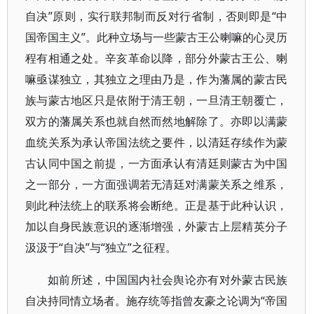
自决”原则，实行联邦制而反对行省制，否则即是“中
国帝国主义”。此种立场与一些蒙古王公喇嘛的心灵历
程有相通之处。辛亥革命以降，部分外蒙古王公、喇
嘛亟谋独立，其独立之理由乃是，作为藩属的蒙古民
族与蒙古地区只是依附于清王朝，一旦清王朝覆亡，
双方的藩属关系也就自然而然地解除了。亦即以满蒙
血统关系为承认帝国法统之要件，以清廷存续作为蒙
古认同中国之前提，一方面承认有清廷则蒙古为中国
之一部分，一方面强调若无清廷对满蒙关系之维系，
则此种法统上的联系将会断绝。正是基于此种认识，
加以自身民族意识的逐渐增强，外蒙古上层精英分子
汲汲于“自决”与“独立”之征程。
如前所述，中国国内社会舆论亦有对外蒙古民族
自决持同情立场者。施存统等指曾友豪之论调为“帝国