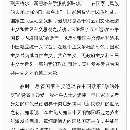
到黑格尔、新黑格尔学派的影响;其二，在国家与民族
的关系上强调“国家至上”，国家利益先于民族利益。
国家主义运动之兴起，最初乃是基于对五四文化激进
主义和世界主义思潮之反动，它继承了五四运动“外争
国权，内惩国贼”的遗产，以反对帝国主义侵略和追求
中国独立统一为宗旨。在这个主义争雄的时代，国家
主义成为继自由主义、共产主义、无政府主义和三民
主义之后又一新的意识形态;同时，青年党亦发展为国
共两党之外的第三大党。
彼时，尽管国家主义运动在中国政府“修约外
交”的背景下颇受一般社会人士之追捧，但国家主义者
身处的时代已然迥异于梁启超撰写《新民说》的世纪
之初。如果说，20世纪初如日中天的德国崛起之势尚
能激发梁启超、章炳麟诸人的民族国家主义，并能号
召万千人众追随其后，那么，随着时光流转，欧战中