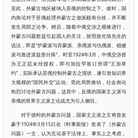
至此，外蒙古地区被纳入苏俄的控制之下。彼时，国
内舆论对于苏俄处理外蒙古之做派颇有分歧，并不断
发生局部之论争。稍后，随着中俄交涉之艰难进行，
外蒙古问题愈益引起国人的关注，按照敖光旭先生的
说法，即是“护蒙派与弃蒙派、亲俄派与仇俄派、稳健
派与激进派益形分殊”。时至1924年3月，中俄交涉督
办王正廷未经授权，即与加拉罕签订所谓“王加草
约”，实际承认苏俄控制外蒙古之现状，遂引发知识界
大规模的“国民外交”运动。受此局势推动，社会舆论
热烈讨论外蒙古问题，这其中，反俄的国家主义派与
亲俄的世界主义派之论战尤为引人侧目。
对于彼时的外蒙古问题，国家主义派之主将曾友
豪于1924年3月15日在《时事新报》发表了《外蒙古
问题》一文，认为无论基于法律上、事实上之考虑，