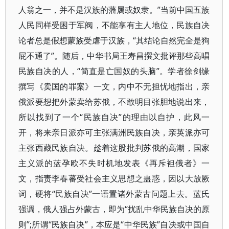
人翁之一，并不是汉族的藩属或奴隶。”当前中国五族
人民同样受困于军阀，不能享有主人地位，民族自决
论者总是假想蒙族受虐于汉族，“其结论自然完全是狗
屁不通了”。随后，中华书局王寿昌撰文批评那些高唱
民族自决的人，“简直是亡国奴的头脑”。学者徐剑缘
撰写《卖国的罪案》一文，内中不无担忧地指出，亲
俄派要想把外蒙卖给苏俄，不敢明目张胆地说出来，
所以找到了一个“民族自决”的理由以自护，此风一
开，将来亲日派亦可主张满洲民族自决，亲英派亦可
主张西藏民族自决。趁着这股批判苏俄的高潮，国家
主义派的蓝孕欧不失时机地发表《再斥袒俄者》一
文，指责李春蕃受社会主义思想之蛊惑，因以大放厥
词，硬将“民族自决”一语置诸外蒙古问题上去。蓝氏
强调，俄人强占外蒙古，即为“扰乱中华民族自决的原
则”;所谓“民族自决”，本应是“中华民族”自决或中国自