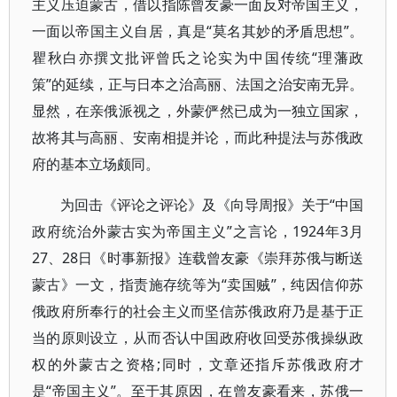
主义压迫蒙古，借以指陈曾友豪一面反对帝国主义，
一面以帝国主义自居，真是“莫名其妙的矛盾思想”。
瞿秋白亦撰文批评曾氏之论实为中国传统“理藩政
策”的延续，正与日本之治高丽、法国之治安南无异。
显然，在亲俄派视之，外蒙俨然已成为一独立国家，
故将其与高丽、安南相提并论，而此种提法与苏俄政
府的基本立场颇同。
为回击《评论之评论》及《向导周报》关于“中国
政府统治外蒙古实为帝国主义”之言论，1924年3月
27、28日《时事新报》连载曾友豪《崇拜苏俄与断送
蒙古》一文，指责施存统等为“卖国贼”，纯因信仰苏
俄政府所奉行的社会主义而坚信苏俄政府乃是基于正
当的原则设立，从而否认中国政府收回受苏俄操纵政
权的外蒙古之资格;同时，文章还指斥苏俄政府才
是“帝国主义”。至于其原因，在曾友豪看来，苏俄一