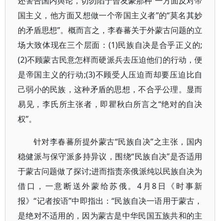
还警告国内舆论，切勿陷于曾友豪那种“一方面反对帝
国主义，他方面又想做一个帝国主义者”的“莫名其妙
的矛盾思想”。概而言之，李春蕃关于外蒙古问题的立
场大致体现在三个层面：(1)民族自决是合乎正义的;
(2)不顾蒙古民意怎样而硬派兵去压迫他们的行动，便
是帝国主义的行动;(3)不顾受人压迫而却要压迫比自
己弱小的民族，这种矛盾的思想，不合乎公理。显而
易见，李氏所主张者，即瞿秋白所言之“绝对的自决
权”。
针对李春蕃所提外蒙古“民族自决”之主张，国内
稳健派与保守派多持异议，围绕“民族自决”是否适用
于蒙古问题做了探讨;进而指责亲俄派纯以民族自决为
借口，一意断送外蒙给苏俄。4月8日《时事新
报》“记者按语”中即指出：“民族自决一语用于蒙古，
是绝对不适用的，因为蒙古是中华民国五族共和的主