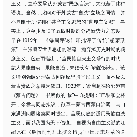
主义”，宣称要承认外蒙古“民族自决”，大抵基于此种
语境。当然，此间对于外蒙古“自决”立场之同情，并
不局限于所谓拥有共产主义思想的“世界主义派”，事
实上，这至少反映了五四时期部分趋新势力之态度。
早在1919年，《每周评论》即批评了传统“愚蒙政
策”，主张顺应世界思想的潮流，抛弃掉历史时期的羁
縻主义。它进而指出，“当民族自决主义盛行的时代，
蒙人果能自动，果能自治，未始没有商榷的余地”。该
文特别强调处理蒙古问题应坚持平民主义，而不应以
蒙古贵族之意愿为依归。1923年，梁启超在给郭道甫
《蒙古问题》一书所做的“叙”中亦提到：“巴黎和会将
开，余尝与同志拟议，欲草一蒙古西藏自治案，与山
东满洲问题诸案同时提出。盖思彻底的适用民族自决
主义，而以我国为天下倡也。”自视为自由主义派的江
绍原在《晨报副刊》上撰文指责“中国历来对蒙的关