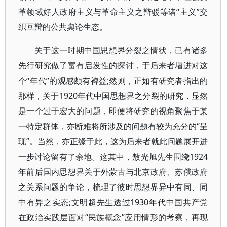
革领域好人政府主义与革命主义之辩驳等诸“主义”交
织互辩的公共舆论生态。
关于这一时期中国思想界分裂之情状，已有诸多
先行研究做了富有启发性的探讨，于后来者增进对这
个“年代”的观感颇有裨益;然则，正如有研究者指出的
那样，关于1920年代中国思想界之分裂的研究，显然
是一个过于宏大的问题，即便将研究的视角聚焦于某
一特定群体，亦断难将所涉及的问题有较为充分的“呈
现”。当然，亦正缘于此，这为后来者就此问题展开进
一步讨论留有了余地。这其中，敖光旭先生围绕1924
年前后国内思想界关于外蒙古与北京政府、苏俄政府
之关系问题的争论，梳理了彼时思想界异中有同、同
中有异之实态;文明超先生透过1930年代中国共产党
在政治实践层面对“民族概念”应用情形的考察，再现