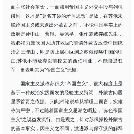
面主张社会革命，一面却用帝国主义外交手段与列强
谈判，这才是“莫名其妙的矛盾思想”;是故，在苏俄未
脱帝国主义或未退出外蒙古之前，“不论中国事实上的
政府是孙中山、曹锟、吴佩孚、张作霖或存统先生，
我必竭力鼓吹国人助其收回”;前谓外蒙古应受中国统
治之三理由，即是防止居心叵测之苏俄侵略中国的理
由;苏俄不能放弃以前掠去的西伯利亚，不能撤退驻
军，更表明其为“帝国主义”无疑。
国家主义派称苏俄为“帝国主义”，很大程度上是
基于一种政治实践而发的经验主义辩词，外蒙古问题
显系首要之依据。[3]此种论说单从学理上而言，实难
称为严密，不过随着国家主义思潮之崛起，“赤色帝国
主义”之说益发流行。由是观之，针对苏俄操控外蒙古
的基本事实，因主义之不同，激进派与保守派的解释