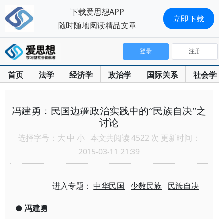
下载爱思想APP
立即下载
随时随地阅读精品文章
登录
注册
首页
法学
经济学
政治学
国际关系
社会学
冯建勇：民国边疆政治实践中的“民族自决”之
讨论
选择字号：
大
中
小
本文共阅读 4522 次 更新时间：
2015-03-11 21:39
进入专题：
中华民国
少数民族
民族自决
●
冯建勇