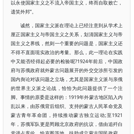
以永使国家主义之不流入帝国主义，终而自取败亡，
遗笑外邦”。
诚然，国家主义派在理论上已经注意到从学术上
厘正国家主义与帝国主义之关系，划清国家主义与帝
国主义之界线，然则一个重要的问题是，国家主义还
不得不直面现实政治的考量。那么，此一理论在实践
中又能否经得起必要的检验呢?1924年前后，中国政
府与苏俄政府就外蒙古问题展开的外交交涉所引发的
国内舆论对该问题之立场，尤其是国家主义派与亲俄
的世界主义派之论战，恰恰为此问题提供了一个注
脚。事情的原委是这样的：1919年外蒙古地区陷入内
乱以来，由苏俄背后组织、支持的蒙古人民革命党及
蒙古青年革命团，持续推动蒙古独立运动;至1921
年，苏俄军队更是罔顾北京政府的抗议，借由追歼白
党进占库伦、恰克图等地，扶助成立蒙古国民政府。