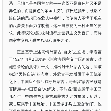
系，只怕也是帝国主义的——这既不是白色的又不是
赤色的，而是黄色的帝国主义”。江氏还指出，既然民
族自决的思想已在蒙人中盛行，假使蒙人不满于现在
的汉蒙关系而力谋改善，这应当被视为一种正当的要
求。此等议论咸以彼时流行之世界主义为旨归，而将
国家主义视为世界战乱和纷争之源。
正是基于上述同情外蒙古“自决”之立场，李春蕃
于1924年4月2日发表《崇拜帝国主义与压迫蒙古：对
施曾争论的批评》一文，指出对于外蒙古问题，应该
抱定“民族自决”的态度，外蒙古事发后属于中国统治
之下，中国应否派兵戍守外蒙古，完全以“蒙古民族是
否情愿与中国联合”来解决，不能说“蒙古属于中国已
几百年，中国未放弃蒙古和蒙古为北方屏藩，所以，
蒙古应属于中国统治，中国应该派兵去压迫他们”。他