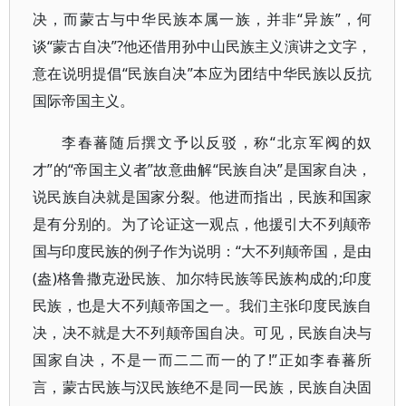
决，而蒙古与中华民族本属一族，并非“异族”，何
谈“蒙古自决”?他还借用孙中山民族主义演讲之文字，
意在说明提倡“民族自决”本应为团结中华民族以反抗
国际帝国主义。
李春蕃随后撰文予以反驳，称“北京军阀的奴
才”的“帝国主义者”故意曲解“民族自决”是国家自决，
说民族自决就是国家分裂。他进而指出，民族和国家
是有分别的。为了论证这一观点，他援引大不列颠帝
国与印度民族的例子作为说明：“大不列颠帝国，是由
(盎)格鲁撒克逊民族、加尔特民族等民族构成的;印度
民族，也是大不列颠帝国之一。我们主张印度民族自
决，决不就是大不列颠帝国自决。可见，民族自决与
国家自决，不是一而二二而一的了!”正如李春蕃所
言，蒙古民族与汉民族绝不是同一民族，民族自决固