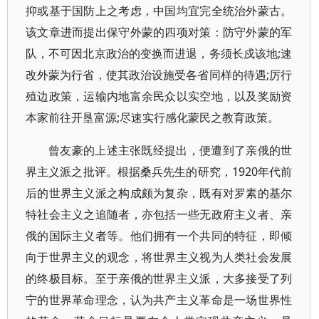
抑或基于国防上之考虑，中国均宜完全统治外蒙古。
该文章进而提出保守外蒙的四项对策：防守外蒙的军
队，不可因北京政治的变换而进退，务须长戍该地;速
改外蒙为行省，使其政治设施受各省同样的待遇;厉行
殖边政策，运输内地富余民众以实空地，以及奖励资
本家前往开垦富源;尽速实行感化蒙民之教育政策。
曾友豪的上述主张既经提出，便遭到了亲俄的世
界主义派之批评。根据桑兵先生的研究，1920年代前
后的世界主义派之构成颇为复杂，既有对罗素的基尔
特社会主义之追随者，亦包括一些无政府主义者、亲
俄的国际主义者等。他们拥有一个共同的特征，即倾
向于世界主义的观念，将世界主义视为人类社会发展
的终极目标。至于亲俄的世界主义派，大多接受了列
宁的世界革命理念，认为共产主义革命是一场世界性