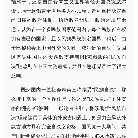
袖列宁，还是自由资本主义世界新锐美国总统威尔
逊，均一意倡言全世界各大小民族，皆可自行决定自
己归属的政府体制、执政政党组织、政治环境与命
运，认为在一个多民族国家范围内，每个民族都有权
拥有自己的国家，且以民族界线划定国界。稍后，由
于巴黎和会上中国外交的失败，威尔逊的自决主义因
以丧失中国国内大多数支持者[4];苏俄版的“民族自
决”理念则在中国大受追捧，并且在思想界产生了很大
反响。
既然国内一些社会精英宣称接受“民族自决”，那
么接下来的一个问题便是，谁才是“民族自决”主体资
格的拥有者?彼时，一般论者主张，将苏俄版“民族自
决”理论运用于具体的外蒙古问题上，则是力主承认外
蒙古地方具有完全自决之资格。国民党一大期间，共
产国际明确要求国民党在处理蒙事时，必须承诺“民族