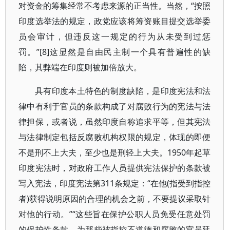
对资金的筹集经常不考虑来源的正当性。当然，“按照
印度选举法的规定，政党应该将筹资账目提交选举委
员会审计，但违反这一规定的行为从未受到过惩
罚。”[8]这显然是自由民主制一个具有普遍性的缺
陷，其弊端在印度则被加倍放大。
具有印度本土特色的制度缺陷，是印度宪法和法
律中有利于官员的条款构成了对腐败行为的宪法与法
律担保，或者说，虽然印度自称追求平等，但其宪法
与法律制定包括反腐败机构权限的规定，体现的即便
不是刑不上大夫，至少也是刑轻上大夫。1950年起草
印度宪法时，对政府工作人员提供宪法保护的条款被
写入宪法，印度宪法第311条规定：“在他(指受到指控
者)获得说明原因的合理的机会之前，不要提议采取针
对他的行动。”“这些旨在保护公职人员免受任意处罚
的保护性条款，为那些被指控不道德和腐败的官员延