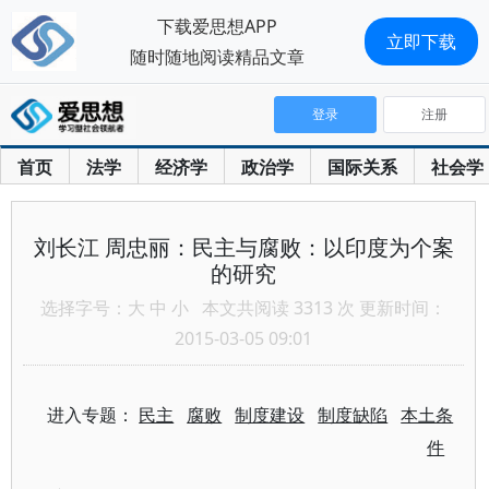
下载爱思想APP
立即下载
随时随地阅读精品文章
登录
注册
首页
法学
经济学
政治学
国际关系
社会学
刘长江 周忠丽：民主与腐败：以印度为个案
的研究
选择字号：
大
中
小
本文共阅读 3313 次 更新时间：
2015-03-05 09:01
进入专题：
民主
腐败
制度建设
制度缺陷
本土条
件