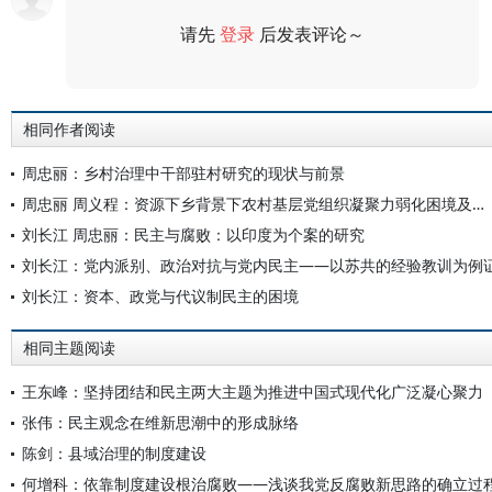
请先
登录
后发表评论～
评论
相同作者阅读
周忠丽：乡村治理中干部驻村研究的现状与前景
周忠丽 周义程：资源下乡背景下农村基层党组织凝聚力弱化困境及其排解
刘长江 周忠丽：民主与腐败：以印度为个案的研究
刘长江：党内派别、政治对抗与党内民主——以苏共的经验教训为例
刘长江：资本、政党与代议制民主的困境
相同主题阅读
王东峰：坚持团结和民主两大主题为推进中国式现代化广泛凝心聚力
张伟：民主观念在维新思潮中的形成脉络
陈剑：县域治理的制度建设
何增科：依靠制度建设根治腐败——浅谈我党反腐败新思路的确立过