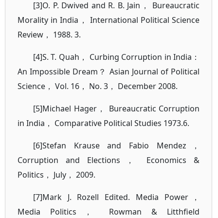
[3]O. P. Dwived and R. B. Jain， Bureaucratic
Morality in India， International Political Science
Review， 1988. 3.
[4]S. T. Quah， Curbing Corruption in India：
An Impossible Dream？ Asian Journal of Political
Science， Vol. 16， No. 3， December 2008.
[5]Michael Hager， Bureaucratic Corruption
in India， Comparative Political Studies 1973.6.
[6]Stefan Krause and Fabio Mendez，
Corruption and Elections， Economics &
Politics， July， 2009.
[7]Mark J. Rozell Edited. Media Power，
Media Politics， Rowman & Litthfield