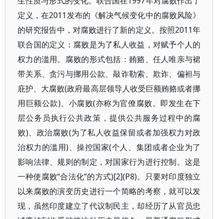
生性质与形式的变化。联合国在1997年对腐败作出了
定义，在2011发布的《解决气候变化中的腐败风险》
的研究报告中，对腐败进行了新的定义。按照2011年
联合国的定义：腐败是为了私人收益，对赋予个人的
权力的滥用。腐败的形式包括：贿赂、任人唯亲与裙
带关系、贪污与挪用公款、敲诈勒索、欺诈、偏袒与
庇护、大腐败(政府最高层领导人收受巨额贿赂或者挪
用巨额公款)、小腐败(亦称为官僚腐败。即发生在下
层公务员执行公共政策，提供公共服务过程中的腐
败)、政治腐败(为了私人收益保留或者加强权力对政
治权力的滥用)、操控国家(个人、集团或者企业为了
影响法律、规则的制定，对国家行为进行控制。这是
一种使腐败“合法化”的方式)[2](P8)。只要对印度独立
以来腐败的演变历史进行一个简略的考察，就可以发
现，虽然印度建立了代议制民主，却经历了从官员忠