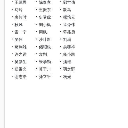
王缉思
陈奉孝
郭世佑
马玲
王振东
狄马
袁伟时
史啸虎
熊培云
秋风
刘小枫
孟令伟
雷一宁
周枫
蒋兆勇
吴伟
沙叶新
刘瑜
葛剑雄
储昭根
吴稼祥
许之远
袁刚
杨小凯
吴励生
朱学勤
潘维
郑秉文
莫于川
羽之野
谢志浩
孙立平
杨光