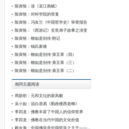
陈寅恪：读《哀江南赋》
陈寅恪：对科学院的答复
陈寅恪：冯友兰《中国哲学史》审查报告
陈寅恪：《西游记》玄奘弟子故事之演变
陈寅恪：柳如是别传·附记
陈寅恪：钱氏家难
陈寅恪：柳如是别传·第五章（四）
陈寅恪：柳如是别传·第五章（三）
陈寅恪：柳如是别传·第五章（二）
相同主题阅读
周勋初：元和文坛的新风貌
吴小如：说白居易《勤政楼西老柳》
李四龙：佛教丰富了中国人的信仰世界
李四龙：佛教在当代中国的文化价值
赖永海：中国佛学是中国哲学之主干——忆孙叔平先生之关注和鼓励佛学研究