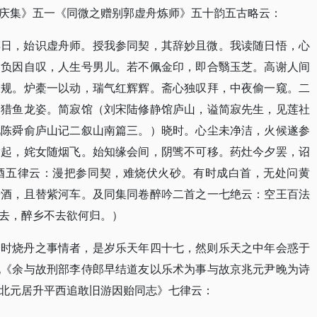
庆集》五一《同微之赠别郭虚舟炼师》五十韵五古略云：
悴日，始识虚舟师。授我参同契，其辞妙且微。我读随日悟，心
自负因自叹，人生号男儿。若不佩金印，即合翳玉芝。高谢人间
中规。炉橐一以动，瑞气红辉辉。斋心独叹拜，中夜偷一窥。二
狎猎鱼龙姿。简寂馆（刘宋陆修静馆庐山，谥简寂先生，见莲社
见陈舜俞庐山记二叙山南篇三。）晓时。心尘未净洁，火候遂参
指起，姹女随烟飞。始知缘会间，阴骘不可移。药灶今夕罢，诏
酒五律云：漫把参同契，难烧伏火砂。有时成白首，无处问黄
醅酒，且替紫河车。及同集同卷醉吟二首之一七绝云：空王百法
去，醉乡不去欲何归。）
马时烧丹之事情者，是岁乐天年四十七，然则乐天之中年会惑于
九《余与故刑部李侍郎早结道友以乐术为事与故京兆元尹晚为诗
北元居升平西追敢旧游因贻同志》七律云：