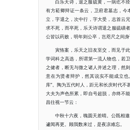
白乐天诗，退之服硫黄，一病讫不
有方菘卿辩证一条云，卫府君墓志，今
立，字退之，次中行，字大受，志首云
求不死，而卒死，乐天诗谓退之服硫磺
公皆以药败，明年则公卒，岂咫尺之间身
寅恪案，乐天之旧友至交，而见于
学词科之高选，所谓第一流人物也，若
之健者，断无与微之诸人并述之理，然
意在为贤者辩护，然其说实不能成立也
库”。陶为五代时人，距元和长庆时代不
大夫为声色所累，即自号超脱，亦终不
昌往视一节云：
中秋十六夜，魄圆天差晴。公既相邀
遽闻再更。顾我数来过，是夜凉难忘。