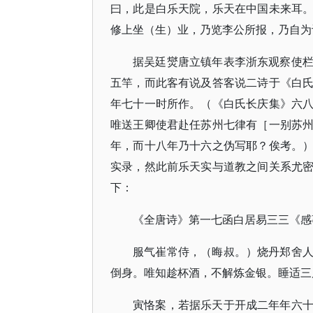
曰，此是白乐天院，乐天在中国未来耳
修上坐（生）业，乃览李公所报，乃自为
据吴廷爕唐立镇年表李浙东观察使
五竿，而此客有说及答客说二诗于《白
年七十一时所作。（《白氏长庆集》六
唯送王卿使君赴任苏州七律有［一别苏
年，而十八年乃十六之伪写耶？俟考。
实录，然此前乐天实与道教之间关系尤
下：
《全唐诗》第一七函白居易三三《感
服气崔常侍，（晦叔。）烧丹郑舍
倒身。唯知趁杯酒，不解炼金银。睡适三
寅恪案，若据乐天于开成二年年六