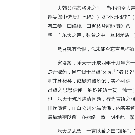
夫韩公病甚将死之时，尚不能全去声
题吴郎中诗后》七绝》）及“小园桃李”
有二妾一曰绛桃一曰柳枝皆能歌舞》条
释，而乐天之诗，数卷之中，互相矛盾，
然吾犹有微恨，似未能全忘声色杯酒
寅恪案，乐天于开成四年十月年六
炼丹烧药，岂有似于昌黎“火灵库”者耶？
明其梗概矣，或疑陶榖所记，实不可信
昌黎之思想信仰，足称终始一贯，独于
也。乐天于炼丹烧药问题，行为言语之
排斥佛道，而白公则外虽信佛，内实奉
最后绝望以前，亦始终一致。明乎此，然
乐天是思想，一言以蔽之曰“知足”。