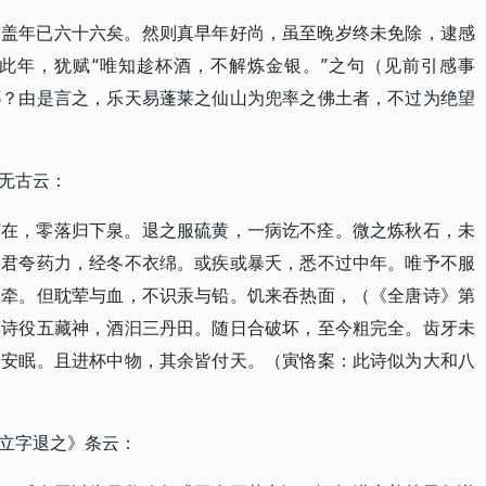
，盖年已六十六矣。然则真早年好尚，虽至晚岁终未免除，逮感
此年，犹赋“唯知趁杯酒，不解炼金银。”之句（见前引感事
耶？由是言之，乐天易蓬莱之仙山为兜率之佛土者，不过为绝望
无古云：
何在，零落归下泉。退之服硫黄，一病讫不痊。微之炼秋石，未
崔君夸药力，经冬不衣绵。或疾或暴夭，悉不过中年。唯予不服
欲牵。但耽荤与血，不识汞与铅。饥来吞热面，（《全唐诗》第
。诗役五藏神，酒汩三丹田。随日合破坏，至今粗完全。齿牙未
仍安眠。且进杯中物，其余皆付天。（寅恪案：此诗似为大和八
立字退之》条云：