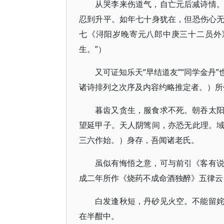
从哭李来伤道气，自亡元后减诗情
忍到升平。如年七十身犹在，但恐伤心
七《浔阳岁晚寄元八郎中庚三十二员外
生。”）
又可证知乐天“早结道友”“同学金丹
诸诗排列之次序及内容约略推定者。）所
暮齿又贪生，服食求不死。朝吞太
望延甲子。天人阴骘间，亦恐无此理。
三六作始。）身存，吾闻诸老氏。
虽似有悔悟之意，可与前引《客有
成二年所作《烧药不成命酒独醉》五律云
白发逢秋短，丹砂见火空。不能留
在半酣中。