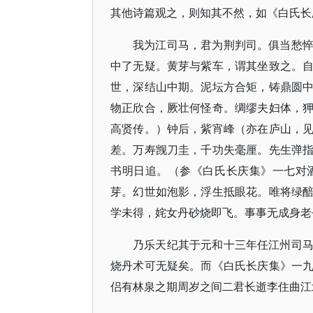
其他诗篇观之，则知其不然，如《白氏长
我为江司马，君为荆判司。俱当愁
中了无疑。黄芽与紫车，谓其坐致之。
世，深结山中期。泥坛方合矩，铸鼎圆
物正欣合，厥壮何怪奇。绸缪夫妇体，
高贤传。）钟后，紫宵峰（亦在庐山，
差。万寿觊刀圭，千功失毫厘。先生弹
书明日追。（参《白氏长庆集》一七对
芽。幻世如泡影，浮生抵眼花。唯将绿
学未得，姹女丹砂烧即飞。事事无成身老
乃乐天纪其于元和十三年任江州司
烧丹术可无疑矣。而《白氏长庆集》一
侣有林泉之期周岁之间二君长逝李住曲江