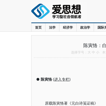
首页
法学
经济学
政治学
国际
陈寅恪：
选择字号：
大
中
小
本文
●
陈寅恪
(
进入专栏
)
原载陈寅恪著《元白诗笺证稿》