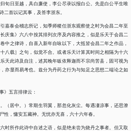
。归旬日至越，具白廉使，李公尽录以报白公。先是白公平生唯
诗二首以记其事，及答李浙东。
栏引嘉泰会稽志所记，知季师稷任浙东观察使之时为会昌二年至
氏长庆集》六八中按其排列次序及内容推之，似是乐天于会昌二
八卷中之律诗，自喜入新年自咏以下，大抵皆会昌二年之作品，
州十八载］之句，似觉不合。或者乐天计算其时间之相隔为十六
）乐天此诗及自注，述其晚年皈依释迦而不宗尚苦县，固可视为
密，亦显而易考也。兹分为丹药之行为与知足之思想二端论之如
事》五言排律云：
人。（居中。）常期生羽翼，那忽化灰尘。每遇凄凉事，还思潦
尸性，慵安五藏神。无忧亦无喜，六十六年春。
十六时所作此诗中自述之语，似是绝未尝为烧丹之事者。但又取