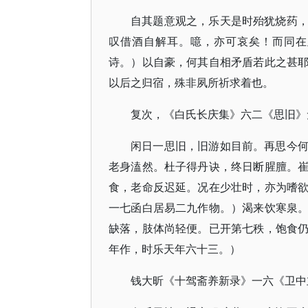
自其题意观之，乐天是时殆犹烧药
叹借酒自解耳。噫，亦可哀矣！而同在
诗。）以自豪，何其自相矛盾若此之甚
以后之归宿，殊非夙所祈求着也。
复次，《白氏长庆集》六二《思旧》
闲日一思旧，旧游如目前。再思今
老身溘然。杜子得丹诀，终日断腥膻。
食，老命反迟延。况在少壮时，亦为嗜
一七函白居易二九作物。）渴来饮寒泉
缺落，肢体尚轻便。已开第七秩，饱食
年作，时乐天年六十三。）
钱大昕《十驾斋养新录》一六《卫中