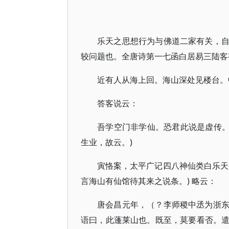
乐天之思想行为与佛道二家有关，
较问题也。全唐诗第一七函白居易三陆客
近有人从海上回。海山深处见楼台。
答客说云：
吾学空门非学仙。恐君此说是虚传。
生业，故云。)
寅恪案，太平广记四八神仙类白乐天
言海山有仙馆待其来之说条。) 略云：
唐会昌元年，（？李师稷中丞为浙
语曰，此蓬莱山也。既至，莫要看否。