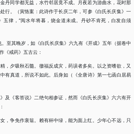
。金丹同学都无益，水竹邻居竟不成。月夜若为游曲水，花时那
无处行。（寅恪案：此诗作于长庆二年，可参《白氏长庆集》一
》五律，“阅水年将暮，烧金道未成。丹砂不肯死，白发自须
”也。至其晚岁，如《白氏长庆集》六九有《开成》五年（据卷中
作《戒药》五古云：
阳精，夕吸秋石髓。徼福反成灾，药误者多矣。以之资嗜欲，又
域中有真道，所说不如此。后身如（《全唐诗》第一七函白居易
说》及《客答说》二绝句相参证，然而《白氏长庆集》六六有开
：
姹女，争免作衰翁。赖有杯中绿，能为面上红。少年心不远，只