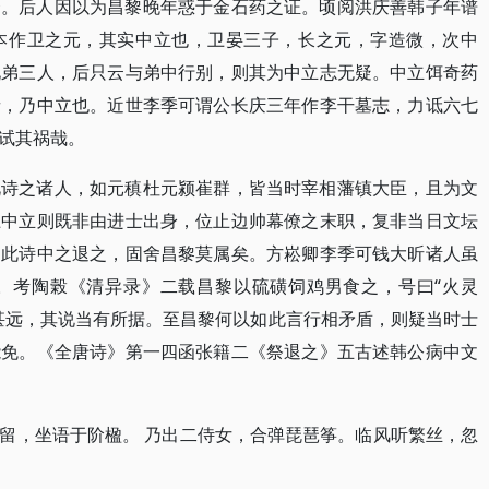
痊。后人因以为昌黎晚年惑于金石药之证。顷阅洪庆善韩子年谱
本作卫之元，其实中立也，卫晏三子，长之元，字造微，次中
兄弟三人，后只云与弟中行别，则其为中立志无疑。中立饵奇药
者，乃中立也。近世李季可谓公长庆三年作李干墓志，力诋六七
试其祸哉。
此诗之诸人，如元稹杜元颍崔群，皆当时宰相藩镇大臣，且为文
卫中立则既非由进士出身，位止边帅幕僚之末职，复非当日文坛
则此诗中之退之，固舍昌黎莫属矣。方崧卿李季可钱大昕诸人虽
。考陶榖《清异录》二载昌黎以硫磺饲鸡男食之，号曰“火灵
甚远，其说当有所据。至昌黎何以如此言行相矛盾，则疑当时士
能免。《全唐诗》第一四函张籍二《祭退之》五古述韩公病中文
留，坐语于阶楹。 乃出二侍女，合弹琵琶筝。临风听繁丝，忽