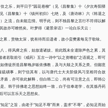
伎之乐，则平日于“园花巷柳”（见《昌黎集》十《夕次寿阳驿
（见《昌黎集》十《镇州初归》七绝，及《唐诗林》六《韩退之
。）之流，自未能忘情。明乎此，则不独昌黎之言行不符得以解
其故亦可瞭然矣。叶梦得《避景录话》一论白乐天云：
之累，赏物太深，犹有待而后遗者，故小蛮樊素每见于歌咏。
十八，得风痺之疾，始放遣诸妓。前此既未全遣除声色之累，其
读者若取前引《戒药》五古一诗中“以之资嗜欲”之语观之，即可
，如僧徒所造昌黎晚岁皈依佛教，及与大颠之关系之类。但鄙意
服硫磺事，则宁信其有，以与唐代士大夫阶级风习至相符合故
相矛盾，亦可依此解释，但白韩二公，尚有可注意之点，即韩公
道是。韩于排佛老之思想始终一致，白于信奉老学，在其炼丹药
后可以言乐天之思想矣。
“知足”之旨，由老子“知足不辱”而来，盖求“不辱”，必知足而始