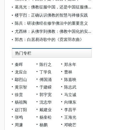
葛兆光：佛教征服中国，还是中国征服佛教？
楼宇烈：正确认识佛教的智慧与禅修实践
陈兵：研读佛经在修学佛法中的重要意义
尤西林：从佛学到佛教：佛教中国化的实质
郭杰：白居易诗歌中的《霓裳羽衣曲》
热门专栏
秦晖
陈行之
郑永年
龙应台
丁学良
曹林
鄢烈山
傅国涌
陈嘉映
黄宗智
于建嵘
陈志武
徐贲
郭宇宽
马立诚
杨祖陶
沈志华
向继东
赵汀阳
戴建业
李昌平
张鸣
杨奎松
王海光
周濂
杨鹏
邓晓芒