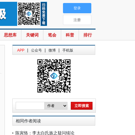
登录
注册
思想库
关键词
笔会
科普
排行
|
|
|
APP
公众号
微博
手机版
相同作者阅读
陈寅恪：李太白氏族之疑问续论