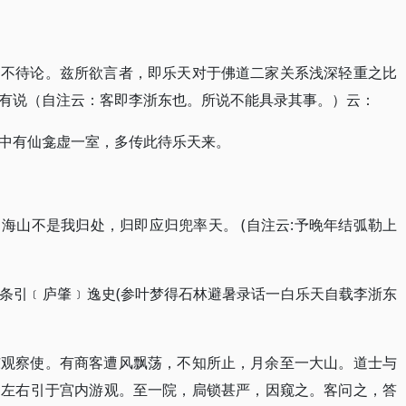
自不待论。兹所欲言者，即乐天对于佛道二家关系浅深轻重之比
有说（自注云：客即李浙东也。所说不能具录其事。）云：
中有仙龛虚一室，多传此待乐天来。
海山不是我归处，归即应归兜率天。 (自注云:予晚年结弧勒上
条引﹝庐肇﹞逸史(参叶梦得石林避暑录话一白乐天自载李浙东
东观察使。有商客遭风飘荡，不知所止，月余至一大山。道士与
遣左右引于宫内游观。至一院，扃锁甚严，因窥之。客问之，答